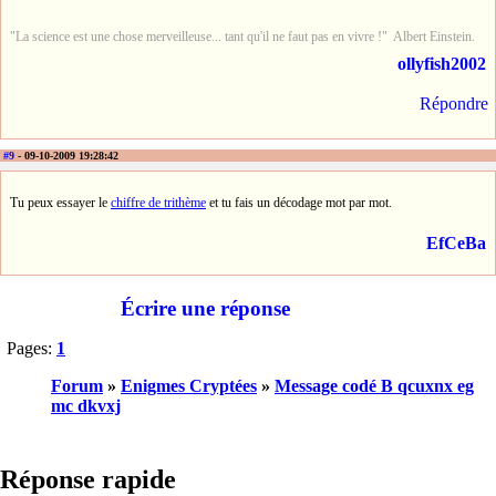
"La science est une chose merveilleuse... tant qu'il ne faut pas en vivre !" Albert Einstein.
ollyfish2002
Répondre
#9
- 09-10-2009 19:28:42
Tu peux essayer le
chiffre de trithème
et tu fais un décodage mot par mot.
EfCeBa
Écrire une réponse
Pages:
1
Forum
»
Enigmes Cryptées
»
Message codé B qcuxnx eg
mc dkvxj
Réponse rapide