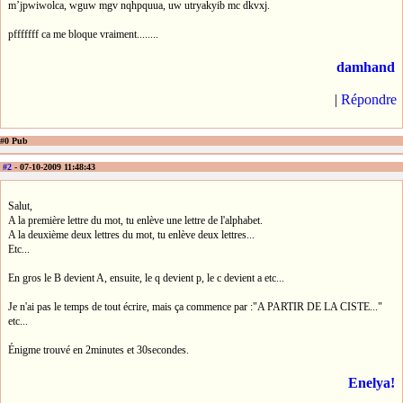
m’jpwiwolca, wguw mgv nqhpquua, uw utryakyib mc dkvxj.
pfffffff ca me bloque vraiment........
damhand
|
Répondre
#0 Pub
#2
- 07-10-2009 11:48:43
Salut,
A la première lettre du mot, tu enlève une lettre de l'alphabet.
A la deuxième deux lettres du mot, tu enlève deux lettres...
Etc...
En gros le B devient A, ensuite, le q devient p, le c devient a etc...
Je n'ai pas le temps de tout écrire, mais ça commence par :"A PARTIR DE LA CISTE..."
etc...
Énigme trouvé en 2minutes et 30secondes.
Enelya!