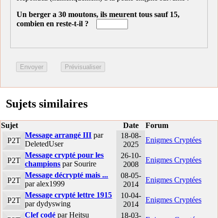
Un berger a 30 moutons, ils meurent tous sauf 15,
combien en reste-t-il ?
Sujets similaires
Sujet
Date
Forum
Message arrangé III
par
18-08-
Enigmes Cryptées
P2T
DeletedUser
2025
Message crypté pour les
26-10-
Enigmes Cryptées
P2T
champions
par Sourire
2008
Message décrypté mais ...
08-05-
Enigmes Cryptées
P2T
par alex1999
2014
Message crypté lettre 1915
10-04-
Enigmes Cryptées
P2T
par dydyswing
2014
Clef codé
par Heitsu
18-03-