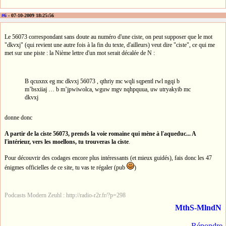
#6
- 07-10-2009 18:25:56
Le 56073 correspondant sans doute au numéro d'une ciste, on peut supposer que le mot
"dkvxj" (qui revient une autre fois à la fin du texte, d'ailleurs) veut dire "ciste", ce qui me
met sur une piste : la Nième lettre d'un mot serait décalée de N :
B qcuxnx eg mc dkvxj 56073 , qthriy mc wqli sqpentl rwl ngqi b
m’bsxiiaj … b m’jpwiwolca, wguw mgv nqhpquua, uw utryakyib mc
dkvxj
donne donc
A partir de la ciste 56073, prends la voie romaine qui mène à l'aqueduc... A
l'intérieur, vers les moellons, tu trouveras la ciste
.
Pour découvrir des codages encore plus intéressants (et mieux guidés), fais donc les 47
énigmes officielles de ce site, tu vas te régaler (pub
)
Podcasts Modern Zeuhl : http://radio-r2r.fr/?p=298
MthS-MlndN
Répondre