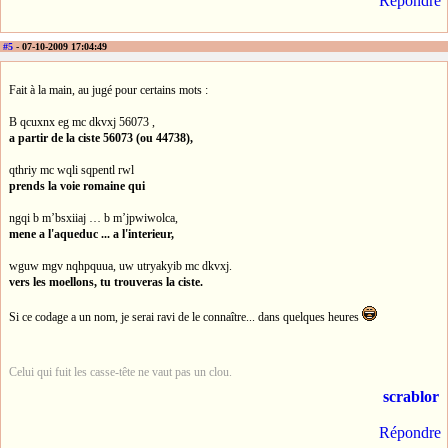
Répondre
#5
- 07-10-2009 17:04:49
Fait à la main, au jugé pour certains mots :
B qcuxnx eg mc dkvxj 56073 ,
a partir de la ciste 56073 (ou 44738),
qthriy mc wqli sqpentl rwl
prends la voie romaine qui
ngqi b m’bsxiiaj … b m’jpwiwolca,
mene a l'aqueduc ... a l'interieur,
wguw mgv nqhpquua, uw utryakyib mc dkvxj.
vers les moellons, tu trouveras la ciste.
Si ce codage a un nom, je serai ravi de le connaître... dans quelques heures
Celui qui fuit les casse-tête ne vaut pas un clou.
scrablor
Répondre