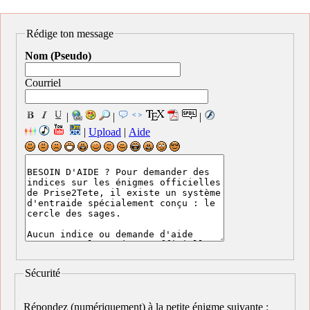
Rédige ton message
Nom (Pseudo)
Courriel
|
|
|
|
Upload
|
Aide
Sécurité
Répondez (numériquement) à la petite énigme suivante :