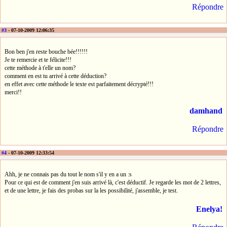
Répondre
#3
- 07-10-2009 12:06:35
Bon ben j'en reste bouche bée!!!!!!
Je te remercie et te félicite!!!
cette méthode à t'elle un nom?
comment en est tu arrivé à cette déduction?
en effet avec cette méthode le texte est parfaitement décrypté!!!
merci!!
damhand
Répondre
#4
- 07-10-2009 12:33:54
Ahh, je ne connais pas du tout le nom s'il y en a un :s
Pour ce qui est de comment j'en suis arrivé là, c'est déductif. Je regarde les mot de 2 lettres,
et de une lettre, je fais des probas sur la les possibilité, j'assemble, je test.
Enelya!