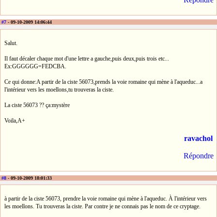
#7
- 09-10-2009 14:06:44
Salut.
Il faut décaler chaque mot d'une lettre a gauche,puis deux,puis trois etc...
Ex:GGGGGG=FEDCBA.
Ce qui donne:A partir de la ciste 56073,prends la voie romaine qui mène à l'aqueduc...a
l'intérieur vers les moellons,tu trouveras la ciste.
La ciste 56073 ?? ça:mystère
Voila,A+
ravachol
Répondre
#8
- 09-10-2009 18:01:33
à partir de la ciste 56073, prendre la voie romaine qui mène à l'aqueduc. À l'intérieur vers
les moellons. Tu trouveras la ciste. Par contre je ne connais pas le nom de ce cryptage.