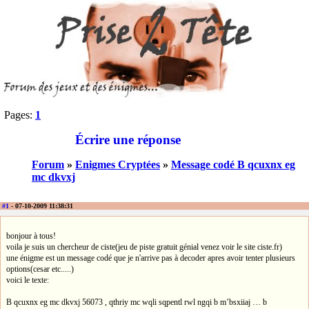
Pages:
1
Écrire une réponse
Forum
»
Enigmes Cryptées
»
Message codé B qcuxnx eg
mc dkvxj
#1
- 07-10-2009 11:38:31
bonjour à tous!
voila je suis un chercheur de ciste(jeu de piste gratuit génial venez voir le site ciste.fr)
une énigme est un message codé que je n'arrive pas à decoder apres avoir tenter plusieurs
options(cesar etc.....)
voici le texte:
B qcuxnx eg mc dkvxj 56073 , qthriy mc wqli sqpentl rwl ngqi b m’bsxiiaj … b