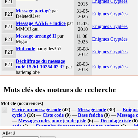
Enigmes Cryptées
P2T
2015
Message partagé
par
31-05-
Enigmes Cryptées
P2T
DeletedUser
2025
Message ΛΛЬЬ + indice
par
11-02-
Enigmes Cryptées
P2T
MMORgan
2010
Message arrangé II
par
11-08-
Enigmes Cryptées
P2T
Migou
2025
Mot codé
par gilles355
30-08-
Enigmes Cryptées
P2T
2012
Déchiffrage du message
20-03-
P2T
codé 15261 10254 02 32
par
Enigmes Cryptées
2013
harlemglobe
Mots clés des moteurs de recherche
Mot clé (occurences)
Ecrire un message code
(42) —
Message code
(30) —
Enigme
cycle 3
(10) —
Ciste code
(9) —
Base fedcba
(9) —
Message c
—
Messages codes pour jeu de piste
(6) —
Decodage ciste
(6
code
(5) —
Exemples de messages codes par enigma
(5) —
M
un message lettre
(4) —
Comment decoder les message code c
Aller à
un message en lettres codees
(4) —
Code un message avec le