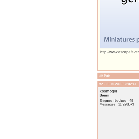
http://www.escapefever
#0 Pub
#2
- 08-10-2009 23:02:41
kosmogol
Banni
Enigmes résolues : 49
Messages : 11,928E+3