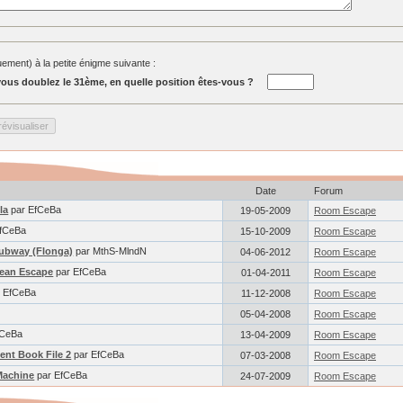
ment) à la petite énigme suivante :
ous doublez le 31ème, en quelle position êtes-vous ?
Date
Forum
la
par EfCeBa
19-05-2009
Room Escape
fCeBa
15-10-2009
Room Escape
ubway (Flonga)
par MthS-MlndN
04-06-2012
Room Escape
nean Escape
par EfCeBa
01-04-2011
Room Escape
 EfCeBa
11-12-2008
Room Escape
05-04-2008
Room Escape
fCeBa
13-04-2009
Room Escape
ent Book File 2
par EfCeBa
07-03-2008
Room Escape
Machine
par EfCeBa
24-07-2009
Room Escape