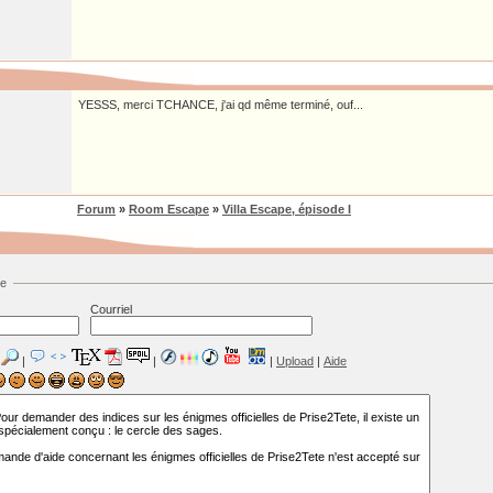
YESSS, merci TCHANCE, j'ai qd même terminé, ouf...
Forum
»
Room Escape
»
Villa Escape, épisode I
ge
Courriel
|
|
|
Upload
|
Aide