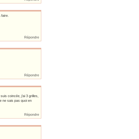
 faire.
Répondre
Répondre
is coincée, j'ai 3 grilles,
je ne sais pas quoi en
Répondre