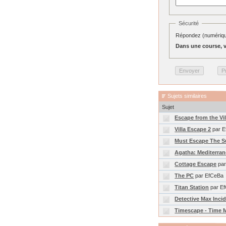
Sécurité
Répondez (numérique
Dans une course, v
Sujets similaires
Sujet
Escape from the Vil
Villa Escape 2
par E
Must Escape The S
Agatha: Mediterra
Cottage Escape
par
The PC
par EfCeBa
Titan Station
par E
Detective Max Incid
Timescape - Time 