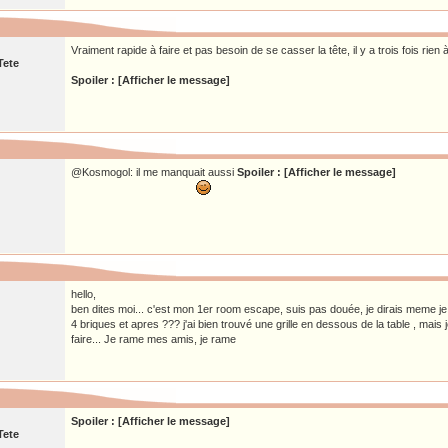
Vraiment rapide à faire et pas besoin de se casser la tête, il y a trois fois rien à
Tete
Spoiler : [Afficher le message]
@Kosmogol: il me manquait aussi
Spoiler : [Afficher le message]
hello,
ben dites moi... c'est mon 1er room escape, suis pas douée, je dirais meme je su
4 briques et apres ??? j'ai bien trouvé une grille en dessous de la table , mais 
faire... Je rame mes amis, je rame
Spoiler : [Afficher le message]
Tete