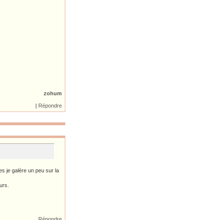
zohum
|
|
Répondre
les je galère un peu sur la
urs.
Répondre