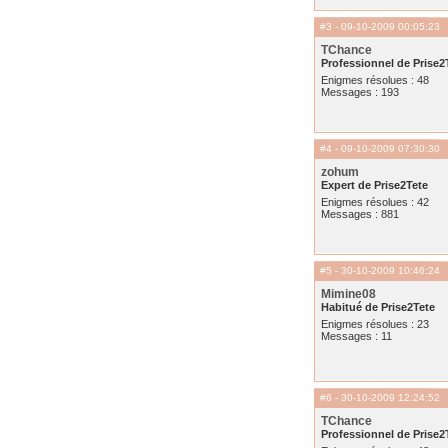
#3
- 09-10-2009 00:05:23
TChance
Professionnel de Prise2
Enigmes résolues : 48
Messages : 193
#4
- 09-10-2009 07:30:30
zohum
Expert de Prise2Tete
Enigmes résolues : 42
Messages : 881
#5
- 30-10-2009 10:46:24
Mimine08
Habitué de Prise2Tete
Enigmes résolues : 23
Messages : 11
#6
- 30-10-2009 12:24:52
TChance
Professionnel de Prise2