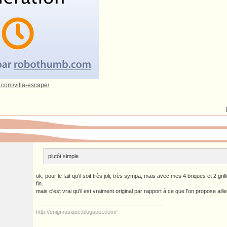
.com/villa-escape/
plutôt simple
ok, pour le fait qu'il soit très joli, très sympa, mais avec mes 4 briques et 2 gril
fin.
mais c'est vrai qu'il est vraiment original par rapport à ce que l'on propose aille
http://enigmusique.blogspot.com/