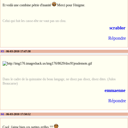
Et voilà une combine pétrie d'inanité
Merci pour l'énigme.
Celui qui fuit les casse-tête ne vaut pas un clou.
scrablor
Répondre
#3
- 06-03-2010 17:47:38
Dans le cadre de la quinzaine du beau langage, ne disez pas disez, disez dites. (Julos
Beaucarne)
emmaenne
Répondre
#4
- 06-03-2010 17:50:52
Cool, j'aime bien ces petites grilles !!!