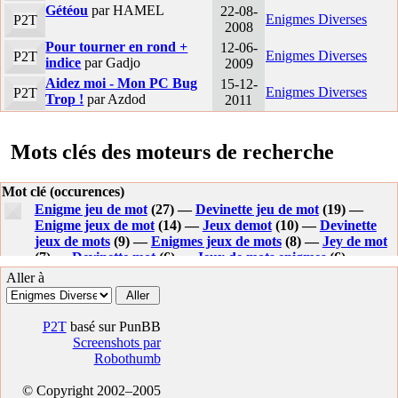
Gétéou
par HAMEL
22-08-
Enigmes Diverses
P2T
2008
Pour tourner en rond +
12-06-
Enigmes Diverses
P2T
indice
par Gadjo
2009
Aidez moi - Mon PC Bug
15-12-
Enigmes Diverses
P2T
Trop !
par Azdod
2011
Mots clés des moteurs de recherche
Mot clé (occurences)
Enigme jeu de mot
(27) —
Devinette jeu de mot
(19) —
Enigme jeux de mot
(14) —
Jeux demot
(10) —
Devinette
jeux de mots
(9) —
Enigmes jeux de mots
(8) —
Jey de mot
(7) —
Devinette mot
(6) —
Jeux de mots enigmes
(6) —
Enigme jeu de mots
(6) —
Jeux de mot devinette
(5) —
Jeu
Aller à
de mot
(5) —
Enigme 374
(5) —
Enigme jeux de mots
(5) —
Jeux de mot
(4) —
Juedemot
(4) —
Nigme 1.doc
(3) —
Jeux
de mots
(3) —
Enigme de mots
(3) —
Jeu de mots
(3) —
Jeu
P2T
basé sur PunBB
de mot avec tisane
(3) —
Jeu de mots de tete
(3) —
Jeux
Screenshots par
devinette mot
(3) —
Devinette enigmejeu de mot
(3) —
Robothumb
Devinette jeu de mots
(3) —
Jeu de mots enigme
(3) —
Jeu
de mot enigme
(3) —
Jeu de mot avec enigme
(2) —
© Copyright 2002–2005