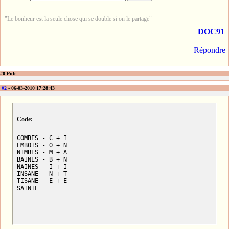
"Le bonheur est la seule chose qui se double si on le partage"
DOC91
|
Répondre
#0 Pub
#2
- 06-03-2010 17:28:43
Code:
COMBES - C + I

EMBOIS - O + N

NIMBES - M + A

BAÏNES - B + N

NAINES - I + I

INSANE - N + T

TISANE - E + E

SAINTE