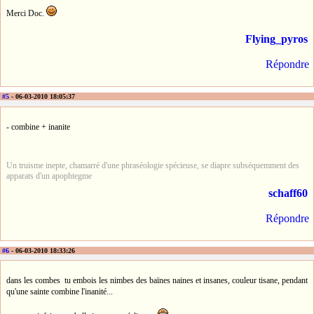
Merci Doc.
Flying_pyros
Répondre
#5
- 06-03-2010 18:05:37
- combine + inanite
Un truisme inepte, chamarré d'une phraséologie spécieuse, se diapre subséquemment des
apparats d'un apophtegme
schaff60
Répondre
#6
- 06-03-2010 18:33:26
dans les combes tu embois les nimbes des baïnes naines et insanes, couleur tisane, pendant
qu'une sainte combine l'inanité...