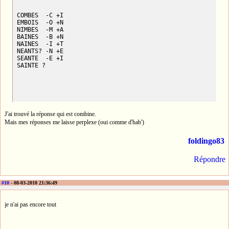
COMBES  -C +I

EMBOIS  -O +N

NIMBES  -M +A

BAINES  -B +N

NAINES  -I +T

NEANTS? -N +E

SEANTE  -E +I

SAINTE ?
J'ai trouvé la réponse qui est combine.
Mais mes réponses me laisse perplexe (oui comme d'hab')
foldingo83
Répondre
#10
- 08-03-2010 21:36:49
je n'ai pas encore tout