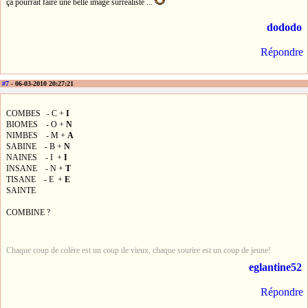
ça pourrait faire une belle image surréaliste ...
dododo
Répondre
#7
- 06-03-2010 20:27:21
COMBES - C +
I
BIOMES - O +
N
NIMBES - M +
A
SABINE - B +
N
NAINES - I +
I
INSANE - N +
T
TISANE - E +
E
SAINTE
COMBINE ?
Chaque coup de colère est un coup de vieux, chaque sourire est un coup de jeune!
eglantine52
Répondre