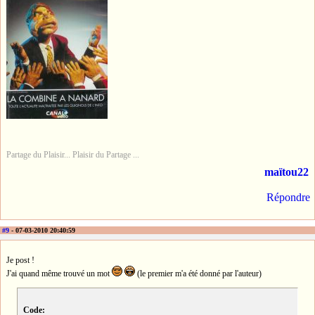
Partage du Plaisir... Plaisir du Partage ...
maïtou22
Répondre
#9
- 07-03-2010 20:40:59
Je post !
J'ai quand même trouvé un mot
(le premier m'a été donné par l'auteur)
Code: