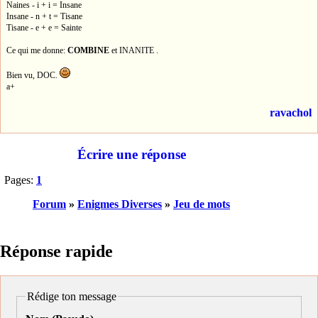
Naines - i + i = Insane
Insane - n + t = Tisane
Tisane - e + e = Sainte
Ce qui me donne:
COMBINE
et INANITE .
Bien vu, DOC.
a+
ravachol
Écrire une réponse
Pages:
1
Forum
»
Enigmes Diverses
»
Jeu de mots
Réponse rapide
Rédige ton message