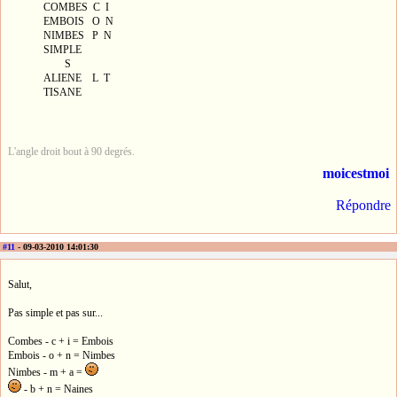
COMBES C I
EMBOIS O N
NIMBES P N
SIMPLE
S
ALIENE L T
TISANE
L'angle droit bout à 90 degrés.
moicestmoi
Répondre
#11
- 09-03-2010 14:01:30
Salut,
Pas simple et pas sur...
Combes - c + i = Embois
Embois - o + n = Nimbes
Nimbes - m + a =
- b + n = Naines