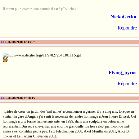
Il aurait pu pleuvoir, con comme il est ! (Coluche)
NickoGecko
Répondre
#13
- 02-08-2010 12:13:57
Flying_pyros
Répondre
#14
- 02-08-2010 22:58:15
"L'idée de créer un jardin des 'mal aimés' à commencer à germer il y a cinq ans, lorsque en
visitant la gare d'Angers j'ai senti la nécessité de rendre hommage à Jean-Pierre Brisset. Cet
hommage a pris forme l'année suivante, en 1999, dans une sculpture en béton armé
répresentant Brisset à cheval sur une énorme grenouille. Le trés select panthéon de mal-
aimés s'est constitué peu à peu: Friz l'éléphant en 2000, Axel Munthe en 2001, Alice B.
Toklas et Le Facteur Cheval en 2002.