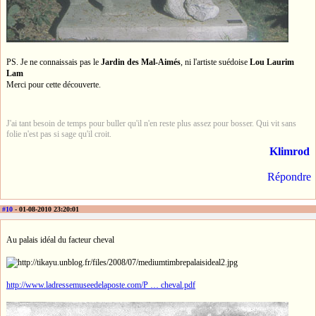
PS. Je ne connaissais pas le
Jardin des Mal-Aimés
, ni l'artiste suédoise
Lou Laurim
Lam
Merci pour cette découverte.
J'ai tant besoin de temps pour buller qu'il n'en reste plus assez pour bosser. Qui vit sans
folie n'est pas si sage qu'il croit.
Klimrod
Répondre
#10
- 01-08-2010 23:20:01
Au palais idéal du facteur cheval
http://www.ladressemuseedelaposte.com/P … cheval.pdf