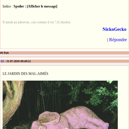
Indice :
Spoiler : [Afficher le message]
Il aurait pu pleuvoir, con comme il est ! (Coluche)
NickoGecko
|
Répondre
#0 Pub
#2
- 31-07-2010 09:49:52
LE JARDIN DES MAL-AIMÉS