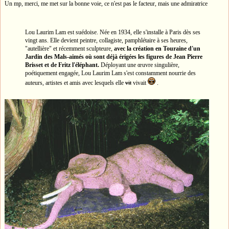
Un mp, merci, me met sur la bonne voie, ce n'est pas le facteur, mais une admiratrice
Lou Laurim Lam est suédoise. Née en 1934, elle s'installe à Paris dès ses
vingt ans. Elle devient peintre, collagiste, pamphlétaire à ses heures,
"autellière" et récemment sculpteure,
avec la création en Touraine d'un
Jardin des Mals-aimés où sont déjà érigées les figures de Jean Pierre
Brisset et de Fritz l'éléphant.
Déployant une œuvre singulière,
poétiquement engagée, Lou Laurim Lam s'est constamment nourrie des
auteurs, artistes et amis avec lesquels elle
vit
vivait
.