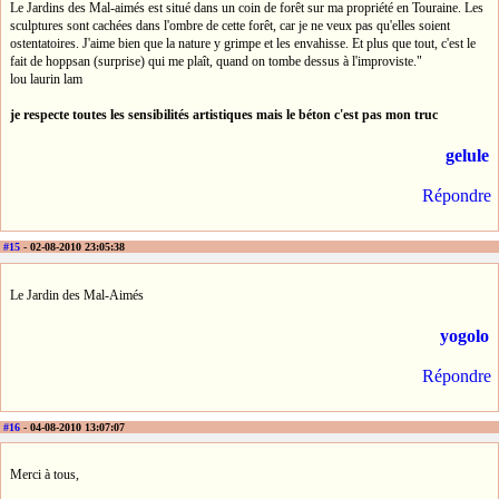
Le Jardins des Mal-aimés est situé dans un coin de forêt sur ma propriété en Touraine. Les
sculptures sont cachées dans l'ombre de cette forêt, car je ne veux pas qu'elles soient
ostentatoires. J'aime bien que la nature y grimpe et les envahisse. Et plus que tout, c'est le
fait de hoppsan (surprise) qui me plaît, quand on tombe dessus à l'improviste."
lou laurin lam
je respecte toutes les sensibilités artistiques mais le béton c'est pas mon truc
gelule
Répondre
#15
- 02-08-2010 23:05:38
Le Jardin des Mal-Aimés
yogolo
Répondre
#16
- 04-08-2010 13:07:07
Merci à tous,