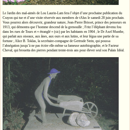
Le Jardin des mal-aimés de Lou Laurin-Lam fera l’objet d’une prochaine publication du
Crayon qui tue et d’une visite réservée aux membres de tAlus le samedi 28 juin prochain.
Vous pourrez alors découvrir, grandeur nature, Jean-Pierre Brisset, prince des penseurs en
1913, qui démontra que l’homme descend de la grenouille ; Fritz l’éléphant devenu fou
dans les rues de Tours et « étranglé » (sic) par les habitants en 1904 ; le Dr Axel Munthe,
qui parlait aux oiseaux, aux ânes, aux ours et aux lutins, et leur légua une partie de sa
fortune ; Alice B. Toklas, la secrétaire-compagne de Gertrude Stein, qui poussa
l’abnégation jusqu’à ne pas écrire elle-même sa fameuse autobiographie, et le Facteur
Cheval, qui brouetta des pierres pendant trente-trois ans pour élever seul son Palais Idéal.