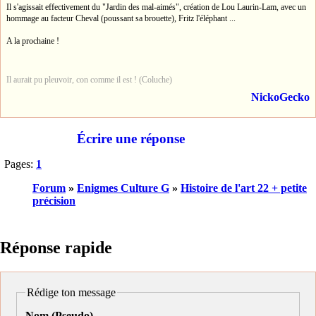
Il s'agissait effectivement du "Jardin des mal-aimés", création de Lou Laurin-Lam, avec un
hommage au facteur Cheval (poussant sa brouette), Fritz l'éléphant ...
A la prochaine !
Il aurait pu pleuvoir, con comme il est ! (Coluche)
NickoGecko
Écrire une réponse
Pages:
1
Forum
»
Enigmes Culture G
»
Histoire de l'art 22 + petite
précision
Réponse rapide
Rédige ton message
Nom (Pseudo)