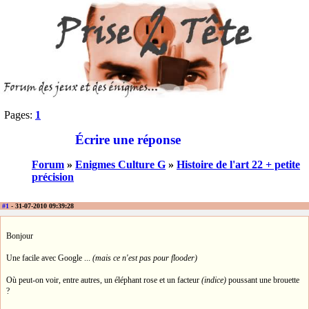
Pages:
1
Écrire une réponse
Forum
»
Enigmes Culture G
»
Histoire de l'art 22 + petite
précision
#1
- 31-07-2010 09:39:28
Bonjour
Une facile avec Google ...
(mais ce n'est pas pour flooder)
Où peut-on voir, entre autres, un éléphant rose et un facteur
(indice)
poussant une brouette
?