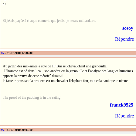
a+
Si j'étais payée à chaque connerie que je dis, je serais milliardaire.
sosoy
Répondre
#5
- 31-07-2010 12:36:30
Au jardin des mal-aimés à côté de JP Brisset chevauchant une grenouille.
"L’homme est né dans l’eau, son ancêtre est la grenouille et l’analyse des langues humaines
apporte la preuve de cette théorie" disait-il.
le facteur poussant la brouette est un cheval et l'elephant fou, tout cela nani queue nitette.
The proof of the pudding is in the eating.
franck9525
Répondre
#6
- 31-07-2010 20:03:10