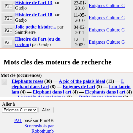
Histoire de l'art 13
par
23-01-
Enigmes Culture G
P2T
Gadjo
2010
Histoire de l'art 18
par
11-05-
Enigmes Culture G
P2T
Gadjo
2010
Jolie petite histoire...
par
04-02-
Enigmes Culture G
P2T
SaintPierre
2011
Histoire de l'art (ou du
12-11-
Enigmes Culture G
P2T
cochon)
par Gadjo
2009
Mots clés des moteurs de recherche
Mot clé (occurences)
Elephants roses
(30) —
A pic of the palais ideal
(13) —
L
elephant dans l art
(8) —
Enigmes de l art
(5) —
Lou laurin
lam
(4) —
Elephant dans l art
(4) —
Elephants dans l art
(4)
—
Le jardin des mal aimes
(3) —
Petite image elephant
(3)
—
Pierre brisset peintre
(3) —
Sculpture beton
(3) —
Le
Aller à
cheval facteur
(3) —
Tombe du facteur cheval
(3) —
Elephant tue
(3) —
Brouette deux partie
(2) —
Peinture
elephant rose
(2) —
Images elephants roses
(2) —
Art
P2T
basé sur PunBB
enigme
(2) —
Gadjo
(2) —
Jardin des mal aimes
(2) —
Screenshots par
Artistes jardin
(2) —
Le palais du facteur cheval
(2) —
Robothumb