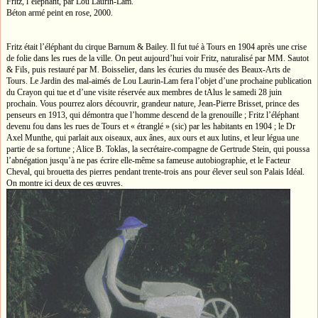
Fritz, l’éléphant, par Lou Laurin-Lam.
Béton armé peint en rose, 2000.
Fritz était l’éléphant du cirque Barnum & Bailey. Il fut tué à Tours en 1904 après une crise
de folie dans les rues de la ville. On peut aujourd’hui voir Fritz, naturalisé par MM. Sautot
& Fils, puis restauré par M. Boisselier, dans les écuries du musée des Beaux-Arts de
Tours. Le Jardin des mal-aimés de Lou Laurin-Lam fera l’objet d’une prochaine publication
du Crayon qui tue et d’une visite réservée aux membres de tAlus le samedi 28 juin
prochain. Vous pourrez alors découvrir, grandeur nature, Jean-Pierre Brisset, prince des
penseurs en 1913, qui démontra que l’homme descend de la grenouille ; Fritz l’éléphant
devenu fou dans les rues de Tours et « étranglé » (sic) par les habitants en 1904 ; le Dr
Axel Munthe, qui parlait aux oiseaux, aux ânes, aux ours et aux lutins, et leur légua une
partie de sa fortune ; Alice B. Toklas, la secrétaire-compagne de Gertrude Stein, qui poussa
l’abnégation jusqu’à ne pas écrire elle-même sa fameuse autobiographie, et le Facteur
Cheval, qui brouetta des pierres pendant trente-trois ans pour élever seul son Palais Idéal.
On montre ici deux de ces œuvres.