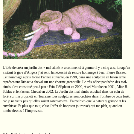
L’idée de créer un jardin des « mal-aimés » a commencé à germer il y a cinq ans, lorsqu’en
visitant la gare d’Angers j’ai senti la nécessité de rendre hommage à Jean-Pierre Brisset.
Cet hommage a pris forme l’année suivante, en 1999, dans une sculpture en béton armé
représentant Brisset à cheval sur une énorme grenouille. Le très sélect panthéon des mal-
aimés s’est constitué peu à peu : Fritz l’éléphant en 2000, Axel Munthe en 2001, Alice B.
Toklas et le Facteur Cheval en 2002. Le Jardin des mal-aimés est situé dans un coin de
forêt sur ma propriété en Touraine. Les sculptures sont cachées dans l’ombre de cette forêt,
car je ne veux pas qu’elles soient ostentatoires. J’aime bien que la nature y grimpe et les
envahisse. Et plus que tout, c’est l’effet de hoppsan (surprise) qui me plaît, quand on
tombe dessus à l’improviste.