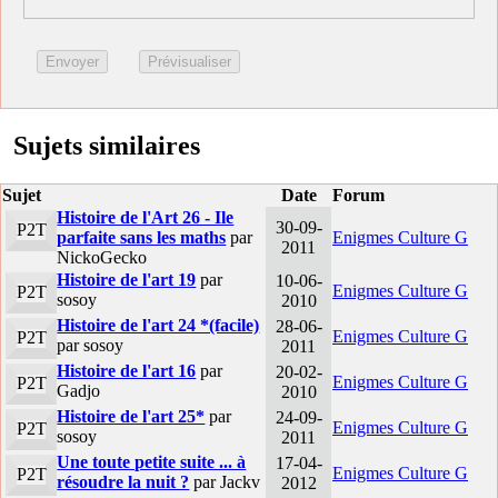
Sujets similaires
Sujet
Date
Forum
Histoire de l'Art 26 - Ile
30-09-
P2T
parfaite sans les maths
par
Enigmes Culture G
2011
NickoGecko
Histoire de l'art 19
par
10-06-
Enigmes Culture G
P2T
sosoy
2010
Histoire de l'art 24 *(facile)
28-06-
Enigmes Culture G
P2T
par sosoy
2011
Histoire de l'art 16
par
20-02-
Enigmes Culture G
P2T
Gadjo
2010
Histoire de l'art 25*
par
24-09-
Enigmes Culture G
P2T
sosoy
2011
Une toute petite suite ... à
17-04-
Enigmes Culture G
P2T
résoudre la nuit ?
par Jackv
2012