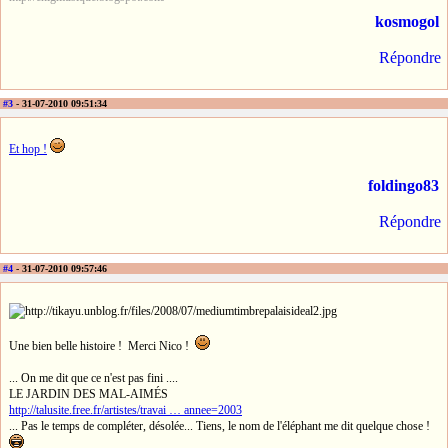
kosmogol
Répondre
#3
- 31-07-2010 09:51:34
Et hop !
foldingo83
Répondre
#4
- 31-07-2010 09:57:46
Une bien belle histoire ! Merci Nico !
... On me dit que ce n'est pas fini ....
LE JARDIN DES MAL-AIMÉS
http://talusite.free.fr/artistes/travai … annee=2003
... Pas le temps de compléter, désolée... Tiens, le nom de l'éléphant me dit quelque chose !