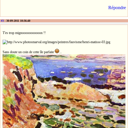
Répondre
#3
- 30-09-2011 10:36:40
T'es trop mignooooooooooon !!
Sans doute un coin de cette île parfaite
...