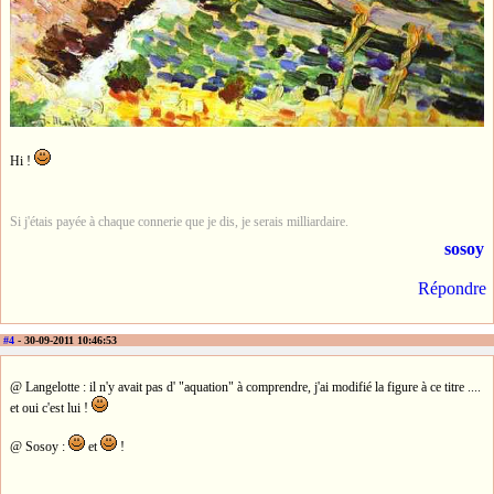
Hi !
Si j'étais payée à chaque connerie que je dis, je serais milliardaire.
sosoy
Répondre
#4
- 30-09-2011 10:46:53
@ Langelotte : il n'y avait pas d' "aquation" à comprendre, j'ai modifié la figure à ce titre ....
et oui c'est lui !
@ Sosoy :
et
!