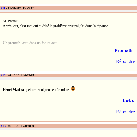
#11
- 01-10-2011 15:29:37
M. Parfait...
Après tout, c'est moi qui ai édité le problème original, j'ai donc la réponse...
Un promath- actif dans un forum actif
Promath-
Répondre
#12
- 01-10-2011 16:33:35
Henri Matisse
, peintre, sculpteur et céramiste.
Jackv
Répondre
#13
- 02-10-2011 23:50:50