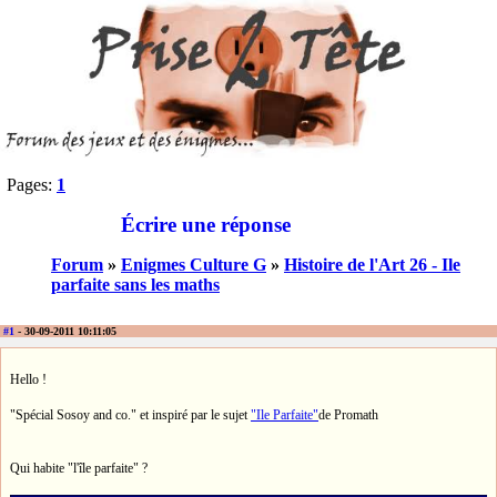
Pages:
1
Écrire une réponse
Forum
»
Enigmes Culture G
»
Histoire de l'Art 26 - Ile
parfaite sans les maths
#1
- 30-09-2011 10:11:05
Hello !
"Spécial Sosoy and co." et inspiré par le sujet
"Ile Parfaite"
de Promath
Qui habite "l'île parfaite" ?