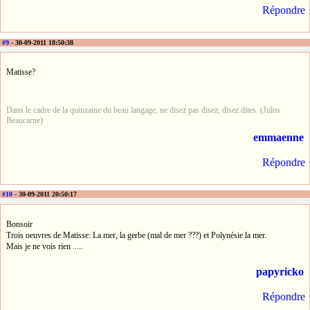
Répondre
#9
- 30-09-2011 18:50:38
Matisse?
Dans le cadre de la quinzaine du beau langage, ne disez pas disez, disez dites. (Julos
Beaucarne)
emmaenne
Répondre
#10
- 30-09-2011 20:50:17
Bonsoir
Trois oeuvres de Matisse: La mer, la gerbe (mal de mer ???) et Polynésie la mer.
Mais je ne vois rien .....
papyricko
Répondre