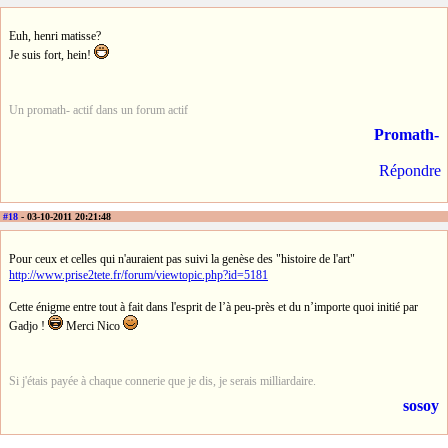
Euh, henri matisse?
Je suis fort, hein!
Un promath- actif dans un forum actif
Promath-
Répondre
#18
- 03-10-2011 20:21:48
Pour ceux et celles qui n'auraient pas suivi la genèse des "histoire de l'art"
http://www.prise2tete.fr/forum/viewtopic.php?id=5181
Cette énigme entre tout à fait dans l'esprit de l’à peu-près et du n’importe quoi initié par
Gadjo !
Merci Nico
Si j'étais payée à chaque connerie que je dis, je serais milliardaire.
sosoy