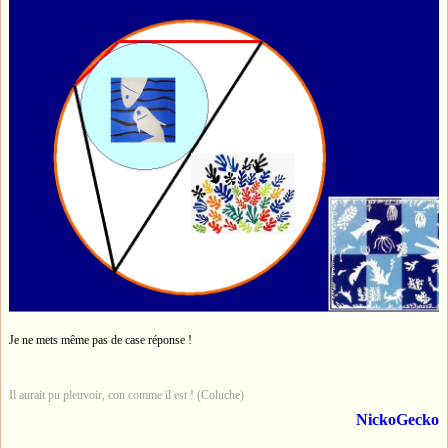
Je ne mets même pas de case réponse !
Il aurait pu pleuvoir, con comme il est ! (Coluche)
NickoGecko