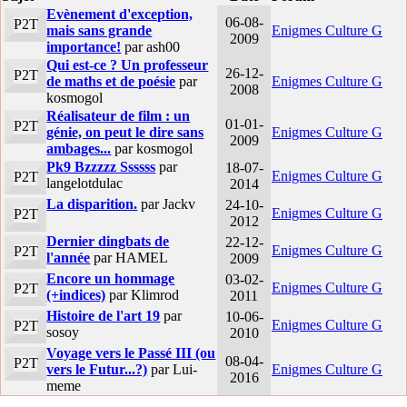
Evènement d'exception,
06-08-
P2T
mais sans grande
Enigmes Culture G
2009
importance!
par ash00
Qui est-ce ? Un professeur
26-12-
P2T
de maths et de poésie
par
Enigmes Culture G
2008
kosmogol
Réalisateur de film : un
01-01-
P2T
génie, on peut le dire sans
Enigmes Culture G
2009
ambages...
par kosmogol
Pk9 Bzzzzz Ssssss
par
18-07-
Enigmes Culture G
P2T
langelotdulac
2014
La disparition.
par Jackv
24-10-
Enigmes Culture G
P2T
2012
Dernier dingbats de
22-12-
Enigmes Culture G
P2T
l'année
par HAMEL
2009
Encore un hommage
03-02-
Enigmes Culture G
P2T
(+indices)
par Klimrod
2011
Histoire de l'art 19
par
10-06-
Enigmes Culture G
P2T
sosoy
2010
Voyage vers le Passé III (ou
08-04-
P2T
vers le Futur...?)
par Lui-
Enigmes Culture G
2016
meme