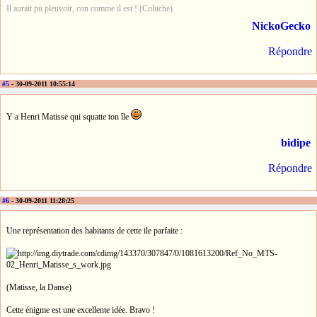
Il aurait pu pleuvoir, con comme il est ! (Coluche)
NickoGecko
Répondre
#5
- 30-09-2011 10:55:14
Y a Henri Matisse qui squatte ton île
bidipe
Répondre
#6
- 30-09-2011 11:28:25
Une représentation des habitants de cette ile parfaite :
(Matisse, la Danse)
Cette énigme est une excellente idée. Bravo !