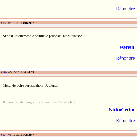
Répondre
#15
- 03-10-2011 09:42:27
Si c'est uniquement le peintre je propose Henri Matisse
esereth
Répondre
#16
- 03-10-2011 10:44:33
Merci de votre participation ! A bientôt
Il aurait pu pleuvoir, con comme il est ! (Coluche)
NickoGecko
Répondre
#17
- 03-10-2011 16:53:47