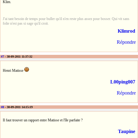
Klim.
J'ai tant besoin de temps pour buller qu'il n'en reste plus assez pour bosser. Qui vit sans
folie n'est pas si sage qu'il croit.
Klimrod
Répondre
#7
- 30-09-2011 11:37:32
Henri Matisse
L00ping007
Répondre
#8
- 30-09-2011 14:15:19
Il faut trouver un rapport entre Matisse et l'île parfaite ?
Taupine