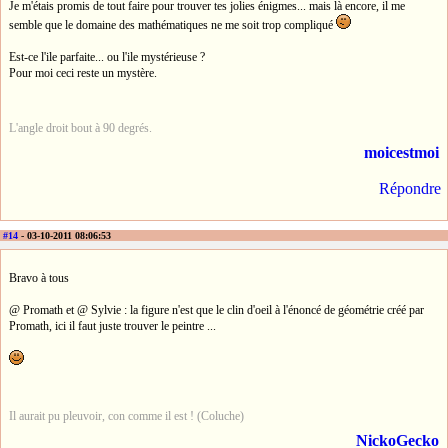
Je m'étais promis de tout faire pour trouver tes jolies énigmes... mais là encore, il me
semble que le domaine des mathématiques ne me soit trop compliqué
Est-ce l'ile parfaite... ou l'ile mystérieuse ?
Pour moi ceci reste un mystère.
L'angle droit bout à 90 degrés.
moicestmoi
Répondre
#14
- 03-10-2011 08:06:53
Bravo à tous
@ Promath et @ Sylvie : la figure n'est que le clin d'oeil à l'énoncé de géométrie créé par
Promath, ici il faut juste trouver le peintre ...
Il aurait pu pleuvoir, con comme il est ! (Coluche)
NickoGecko