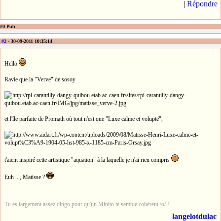
|
Répondre
#0 Pub
#2
- 30-09-2011 10:35:14
Hello
Ravie que la "Verve" de sosoy
et l'île parfaite de Promath où tout n'est que "Luxe calme et volupté",
t'aient inspiré cette artistique "aquation" à la laquelle je n'ai rien compris
Euh ..., Matisse ?
Tu es largement assez dingo pour qu'un Minito te semble cohérent \o/ !
langelotdulac