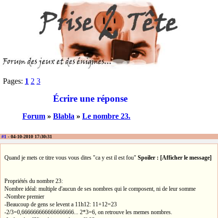
Pages:
1
2
3
Écrire une réponse
Forum
»
Blabla
»
Le nombre 23.
#1
- 04-10-2010 17:30:31
Quand je mets ce titre vous vous dites "ca y est il est fou"
Spoiler : [Afficher le message]
Propriétés du nombre 23:
Nombre idéal: multiple d'aucun de ses nombres qui le composent, ni de leur somme
-Nombre premier
-Beaucoup de gens se levent a 11h12: 11+12=23
-2/3=0,666666666666666666... 2*3=6, on retrouve les memes nombres.