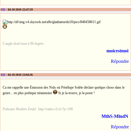
#21
- 04-10-2010 22:47:59
L'angle droit bout à 90 degrés.
moicestmoi
Répondre
#22
- 04-10-2010 23:04:36
Ca me rappelle une Émission des Nuls où Pénélope Solète déclare quelque chose dans le
genre... en plus poétique néanmoins
Si je la trouve, je la poste !
Podcasts Modern Zeuhl : http://radio-r2r.fr/?p=298
MthS-MlndN
Répondre