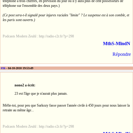
téléphone à trois chiffres, en prévision du jour où il y aura plus de cent possesseurs de
téléphone sur l'ensemble des deux pays.)
(Ce post sera-t-il signalé pour injures raciales "limite" ? Le suspense est à son comble, et
les paris sont ouverts.)
Podcasts Modern Zeuhl : http://radio-r2r.fr/?p=298
MthS-MlndN
Répondre
#16
- 04-10-2010 19:53:49
nono2 a écrit:
23 est l'âge que je n'aurait plus jamais.
Méfie-toi, pour peu que Sarkozy fasse passer l'année civile à 450 jours pour nous laisser la
retraite au même âge...
Podcasts Modern Zeuhl : http://radio-r2r.fr/?p=298