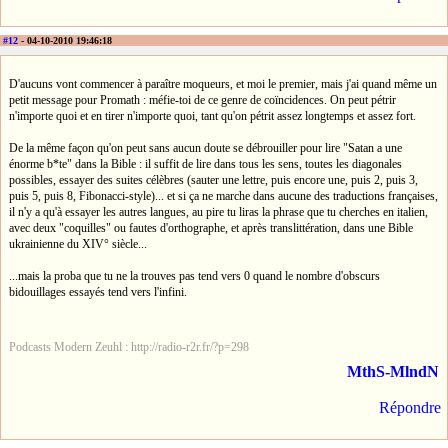
#12
- 04-10-2010 19:46:18
D'aucuns vont commencer à paraître moqueurs, et moi le premier, mais j'ai quand même un
petit message pour Promath : méfie-toi de ce genre de coïncidences. On peut pétrir
n'importe quoi et en tirer n'importe quoi, tant qu'on pétrit assez longtemps et assez fort.
De la même façon qu'on peut sans aucun doute se débrouiller pour lire "Satan a une
énorme b*te" dans la Bible : il suffit de lire dans tous les sens, toutes les diagonales
possibles, essayer des suites célèbres (sauter une lettre, puis encore une, puis 2, puis 3,
puis 5, puis 8, Fibonacci-style)... et si ça ne marche dans aucune des traductions françaises,
il n'y a qu'à essayer les autres langues, au pire tu liras la phrase que tu cherches en italien,
avec deux "coquilles" ou fautes d'orthographe, et après translittération, dans une Bible
ukrainienne du XIV° siècle...
...mais la proba que tu ne la trouves pas tend vers 0 quand le nombre d'obscurs
bidouillages essayés tend vers l'infini.
Podcasts Modern Zeuhl : http://radio-r2r.fr/?p=298
MthS-MlndN
Répondre