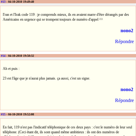
#13
- 04-10-2010 19:49:40
I'ran et l'Irak code 119 : je comprends mieux, ils en avaient marre d'être dérangés par des
Américains en urgence qui se trompent toujours de numéro d'appel ^^
nono2
Répondre
#14
- 04-10-2010 19:50:32
Ah et puis :
23 est l'âge que je n'aurai plus jamais. ça aussi, c'est un signe.
nono2
Répondre
#15
- 04-10-2010 19:52:08
En fait, 119 n'est pas l'indicatif téléphonique de ces deux pays : c'est le numéro de leur seul
téléphone. (Ceci étant dit, ils sont quand même ambitieux : ils ont des numéros de