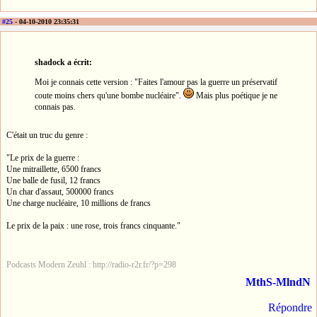
#25
- 04-10-2010 23:35:31
shadock a écrit:
Moi je connais cette version : "Faites l'amour pas la guerre un préservatif
coute moins chers qu'une bombe nucléaire".
Mais plus poétique je ne
connais pas.
C'était un truc du genre :
"Le prix de la guerre :
Une mitraillette, 6500 francs
Une balle de fusil, 12 francs
Un char d'assaut, 500000 francs
Une charge nucléaire, 10 millions de francs
Le prix de la paix : une rose, trois francs cinquante."
Podcasts Modern Zeuhl : http://radio-r2r.fr/?p=298
MthS-MlndN
Répondre