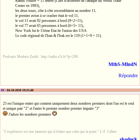
Ramzi Yousef = 11 lettres (Chef d'orchestre de l'attaque du World Trade
Center en 1993),
les deux tours, côte à côte ressemblaient au nombre 11,
le premier avion à se crasher était le vol 11,
le vol 11 avait 92 personnes à bord (9+2=11),
le vol 77 avait 65 personnes à bord (6+5= 11),
New York fut le 11ème Etat de l'union des USA.
Le code régional de l'Iran & l'Irak est le 119 (1+1+9 = 11).
Podcasts Modern Zeuhl : http://radio-r2r.fr/?p=298
MthS-MlndN
Répondre
#9
- 04-10-2010 19:15:40
23 est l'unique entier qui contient uniquement deux nombres premiers dont l'un est le seul
et unique pair "2" et l'autre le premier nombre premier impaire "3"
J'adore les nombres premiers
"L'expérience est une lanterne qui n'éclaire que celui qui la porte." L-F. Céline
shadock