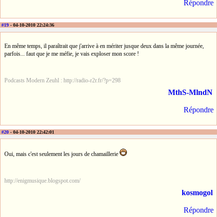
Répondre
#19
- 04-10-2010 22:24:36
En même temps, il paraîtrait que j'arrive à en mériter jusque deux dans la même journée,
parfois... faut que je me méfie, je vais exploser mon score !
Podcasts Modern Zeuhl : http://radio-r2r.fr/?p=298
MthS-MlndN
Répondre
#20
- 04-10-2010 22:42:01
Oui, mais c'est seulement les jours de chamaillerie
http://enigmusique.blogspot.com/
kosmogol
Répondre