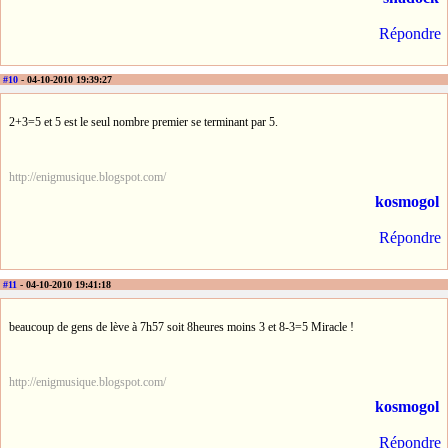
Répondre
#10
- 04-10-2010 19:39:27
2+3=5 et 5 est le seul nombre premier se terminant par 5.
http://enigmusique.blogspot.com/
kosmogol
Répondre
#11
- 04-10-2010 19:41:18
beaucoup de gens de lève à 7h57 soit 8heures moins 3 et 8-3=5 Miracle !
http://enigmusique.blogspot.com/
kosmogol
Répondre