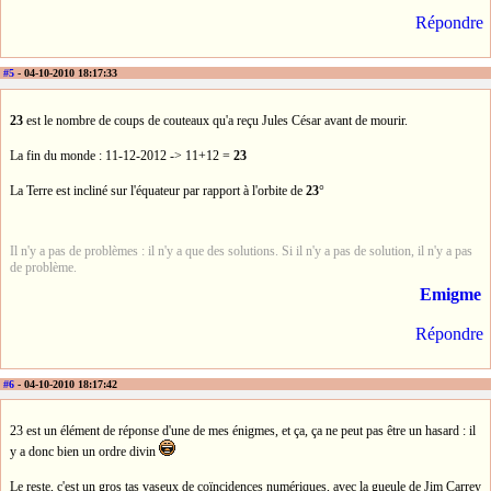
Répondre
#5
- 04-10-2010 18:17:33
23
est le nombre de coups de couteaux qu'a reçu Jules César avant de mourir.
La fin du monde : 11-12-2012 -> 11+12 =
23
La Terre est incliné sur l'équateur par rapport à l'orbite de
23
°
Il n'y a pas de problèmes : il n'y a que des solutions. Si il n'y a pas de solution, il n'y a pas
de problème.
Emigme
Répondre
#6
- 04-10-2010 18:17:42
23 est un élément de réponse d'une de mes énigmes, et ça, ça ne peut pas être un hasard : il
y a donc bien un ordre divin
Le reste, c'est un gros tas vaseux de coïncidences numériques, avec la gueule de Jim Carrey