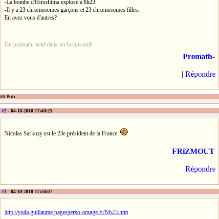
-La bombe d'Hiroshima explose a 8h23
-Il y a 23 chromosomes garçons et 23 chromosomes filles.
En avez vous d'autres?
Un promath- actif dans un forum actif
Promath-
|
Répondre
#0 Pub
#2
- 04-10-2010 17:40:25
Nicolas Sarkozy est le 23e président de la France.
FRiZMOUT
Répondre
#3
- 04-10-2010 17:58:07
http://yoda.guillaume.pagesperso-orange.fr/Nb23.htm