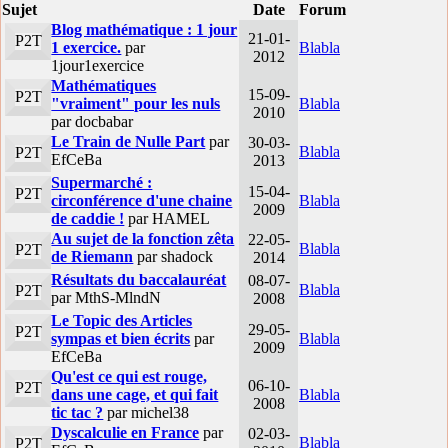
Sujet
Date
Forum
Blog mathématique : 1 jour
21-01-
P2T
1 exercice.
par
Blabla
2012
1jour1exercice
Mathématiques
15-09-
P2T
"vraiment" pour les nuls
Blabla
2010
par docbabar
Le Train de Nulle Part
par
30-03-
Blabla
P2T
EfCeBa
2013
Supermarché :
15-04-
P2T
circonférence d'une chaine
Blabla
2009
de caddie !
par HAMEL
Au sujet de la fonction zêta
22-05-
Blabla
P2T
de Riemann
par shadock
2014
Résultats du baccalauréat
08-07-
Blabla
P2T
par MthS-MlndN
2008
Le Topic des Articles
29-05-
P2T
sympas et bien écrits
par
Blabla
2009
EfCeBa
Qu'est ce qui est rouge,
06-10-
P2T
dans une cage, et qui fait
Blabla
2008
tic tac ?
par michel38
Dyscalculie en France
par
02-03-
Blabla
P2T