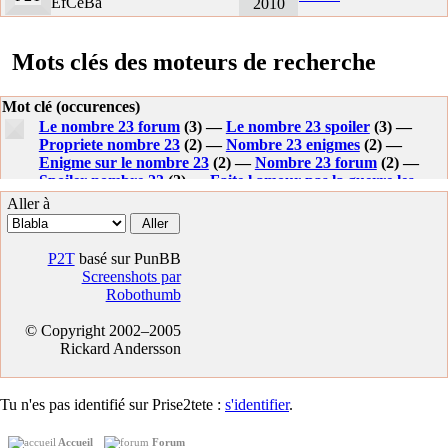
EfCeBa
2010
Mots clés des moteurs de recherche
Mot clé (occurences)
Le nombre 23 forum
(3) —
Le nombre 23 spoiler
(3) —
Propriete nombre 23
(2) —
Nombre 23 enigmes
(2) —
Enigme sur le nombre 23
(2) —
Nombre 23 forum
(2) —
Spoiler nombre 23
(2) —
Faite l amour pas la guerre les
capote coutent moins cher qu un fusils
(2) —
Le nombre 23
Aller à
solution ?
(1) —
Nombre 23 spoiler
(1) —
Enigme du
nombre 23
(1) —
L amour et le chiffre 23
(1) —
Nombre 23
shadok
(1) —
Jeux flash elephant play one level
(1) —
P2T
basé sur PunBB
Comment ecrire le nombre 23 en utilisant uniquement des 2
Screenshots par
(1) —
Forum nombre 23
(1) —
Multiples du nombre 23
(1)
Robothumb
—
Http.//preso.orange.fr/yoda.guillaume/
(1) —
Le nombre
23 solution
(1) —
Le nombre+23
(1) —
Spoiler le nombre 23
© Copyright 2002–2005
(1) —
+23+666666666666666666
(1) —
Le nombre 23 spoile
Rickard Andersson
(1) —
Enigmes nombre 23
(1) —
Nombre vingt trois
(1) —
Tu n'es pas identifié sur Prise2tete :
s'identifier
.
Accueil
Forum