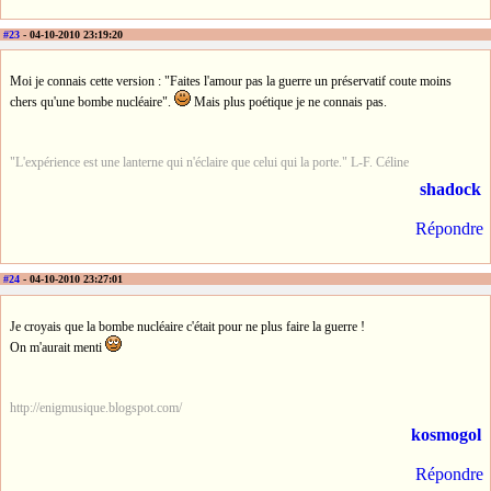
#23
- 04-10-2010 23:19:20
Moi je connais cette version : "Faites l'amour pas la guerre un préservatif coute moins
chers qu'une bombe nucléaire".
Mais plus poétique je ne connais pas.
"L'expérience est une lanterne qui n'éclaire que celui qui la porte." L-F. Céline
shadock
Répondre
#24
- 04-10-2010 23:27:01
Je croyais que la bombe nucléaire c'était pour ne plus faire la guerre !
On m'aurait menti
http://enigmusique.blogspot.com/
kosmogol
Répondre