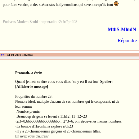
pour faire vendre, et des scénaristes hollywoodiens qui savent ce qu'ils font
Podcasts Modern Zeuhl : http://radio-r2r.fr/?p=298
MthS-MlndN
Répondre
#7
- 04-10-2010 18:23:40
Promath- a écrit:
Quand je mets ce titre vous vous dites "ca y est il est fou"
Spoiler :
[Afficher le message]
Propriétés du nombre 23:
Nombre idéal: multiple d'aucun de ses nombres qui le composent, ni de
leur somme
-Nombre premier
-Beaucoup de gens se levent a 11h12: 11+12=23
-2/3=0,666666666666666666... 2*3=6, on retrouve les memes nombres.
-La bombe d'Hiroshima explose a 8h23
-Il y a 23 chromosomes garçons et 23 chromosomes filles.
En avez vous d'autres?