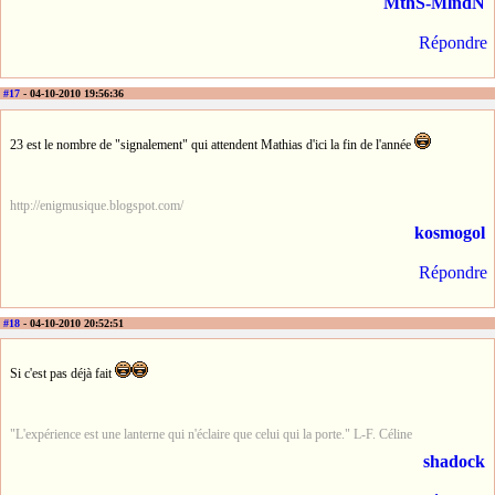
MthS-MlndN
Répondre
#17
- 04-10-2010 19:56:36
23 est le nombre de "signalement" qui attendent Mathias d'ici la fin de l'année
http://enigmusique.blogspot.com/
kosmogol
Répondre
#18
- 04-10-2010 20:52:51
Si c'est pas déjà fait
"L'expérience est une lanterne qui n'éclaire que celui qui la porte." L-F. Céline
shadock