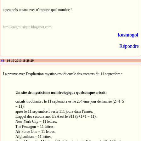
a peu près autant avec n'importe quel nombre !
http://enigmusique.blogspot.com/
kosmogol
Répondre
#8
- 04-10-2010 18:28:29
La preuve avec l'explication mystico-trouducutale des attentats du 11 septembre :
Un site de mysticisme numérologique quelconque a écrit:
calculs troublants : le 11 septembre est le 254 ème jour de l'année (2+4+5
= 11),
après le 11 septembre il reste 111 jours dans l'année.
L'appel des secours aux USA est le 911 (9+1+1 = 11),
New York City = 11 lettres,
The Pentagon = 11 lettres,
Air Force One = 11 lettres,
Afghanistan = 11 lettres,