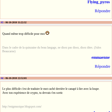
Flying_pyros
Répondre
#3
- 06-10-2010 11:22:32
Quand même trop difficile pour moi
Dans le cadre de la quinzaine du beau langage, ne disez pas disez, disez dites. (Julos
Beaucarne)
emmaenne
Répondre
#4
- 06-10-2010 22:52:01
Le plus difficile c'est de traduire le mot caché derrière le canapé à lire avec la loupe.
Avec ton expérience de crypto, tu devrais t'en sortir.
http://enigmusique.blogspot.com/