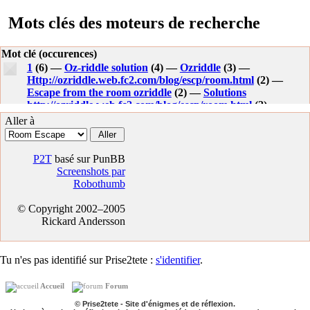
Mots clés des moteurs de recherche
Mot clé (occurences)
1
(6) —
Oz-riddle solution
(4) —
Ozriddle
(3) —
Http://ozriddle.web.fc2.com/blog/escp/room.html
(2) —
Escape from the room ozriddle
(2) —
Solutions
http://ozriddle.web.fc2.com/blog/escp/room.html
(2) —
Http://ozriddle.web.fc2.com/blog/escp/room.html solution
(1)
Aller à
—
Jeu personal shopper a telecharger
(1) —
Solutions jeux
ozriddle entrange of escp r 7
(1) —
Http://ozriddle.web.fc2.com solution
(1) —
Ozriddle esape
P2T
basé sur PunBB
(1) —
Ozriddle fc2
(1) —
Screenshots par
Robothumb
© Copyright 2002–2005
Rickard Andersson
Tu n'es pas identifié sur Prise2tete :
s'identifier
.
Accueil
Forum
© Prise2tete - Site d'énigmes et de réflexion.