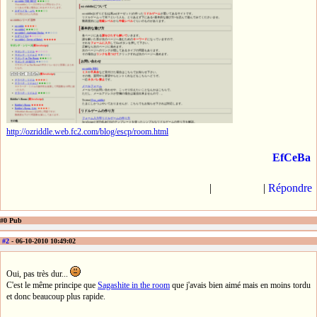
http://ozriddle.web.fc2.com/blog/escp/room.html
EfCeBa
|
|
Répondre
#0 Pub
#2
- 06-10-2010 10:49:02
Oui, pas très dur...
C'est le même principe que
Sagashite in the room
que j'avais bien aimé mais en moins tordu
et donc beaucoup plus rapide.