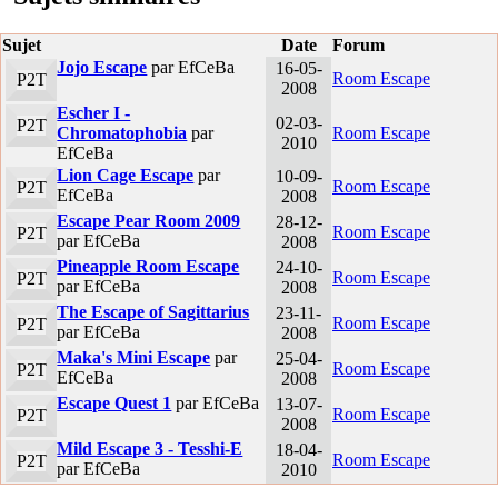
Sujet
Date
Forum
Jojo Escape
par EfCeBa
16-05-
Room Escape
P2T
2008
Escher I -
02-03-
P2T
Chromatophobia
par
Room Escape
2010
EfCeBa
Lion Cage Escape
par
10-09-
Room Escape
P2T
EfCeBa
2008
Escape Pear Room 2009
28-12-
Room Escape
P2T
par EfCeBa
2008
Pineapple Room Escape
24-10-
Room Escape
P2T
par EfCeBa
2008
The Escape of Sagittarius
23-11-
Room Escape
P2T
par EfCeBa
2008
Maka's Mini Escape
par
25-04-
Room Escape
P2T
EfCeBa
2008
Escape Quest 1
par EfCeBa
13-07-
Room Escape
P2T
2008
Mild Escape 3 - Tesshi-E
18-04-
Room Escape
P2T
par EfCeBa
2010