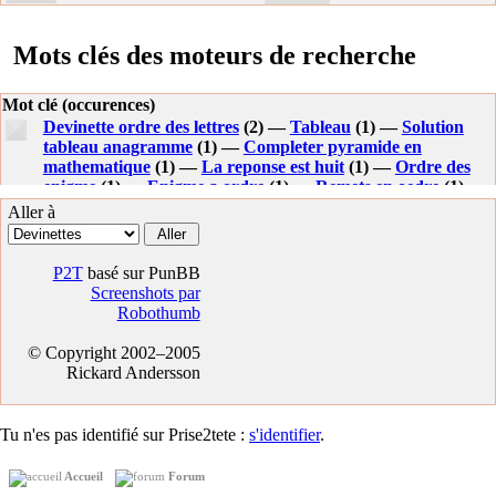
Mots clés des moteurs de recherche
Mot clé (occurences)
Devinette ordre des lettres
(2) —
Tableau
(1) —
Solution
tableau anagramme
(1) —
Completer pyramide en
mathematique
(1) —
La reponse est huit
(1) —
Ordre des
enigme
(1) —
Enigme a ordre
(1) —
Remets en oedre
(1) —
Ordre des enigmes
(1) —
Aller à
P2T
basé sur PunBB
Screenshots par
Robothumb
© Copyright 2002–2005
Rickard Andersson
Tu n'es pas identifié sur Prise2tete :
s'identifier
.
Accueil
Forum