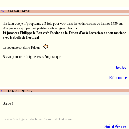
#9
- 12-02-2011 12:17:31
Il a fallu que je m'y reprenne à 3 fois pour voir dans les événnements de l'année 1430 sur
Wikipédia ce qui pouvait justifier cette énigme :
l'ordre
.
10 janvier : Philippe le Bon crée l’ordre de la Toison d'or à l'occasion de son mariage
avec Isabelle de Portugal
La réponse est donc Toison !
Bravo pour cette énigme assez énigmatique.
Jackv
Répondre
#10
- 12-02-2011 20:13:16
Bravo !
C'est à l'intelligence d'achever l'oeuvre de l'intuition.
SaintPierre