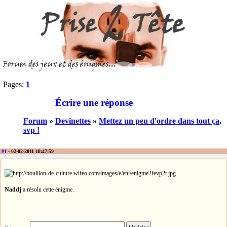
Pages:
1
Écrire une réponse
Forum
»
Devinettes
»
Mettez un peu d'ordre dans tout ça,
svp !
#1
- 02-02-2011 18:47:59
Naddj
a résolu cette énigme.