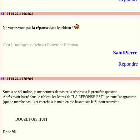
#3
- 04-02-2011 16:19:20
Ne voyez-vous pas
la réponse
dans le tableau ?
C'est à l'intelligence d'achever l'oeuvre de l'intuition.
SaintPierre
Répondre
#4
- 04-02-2011 17:07:06
Suite à ce bel indice, je me permets de poster la réponse à la première question.
Après avoir barré dans le tableau les lettres de "LA REPONSE EST", je tente l'anagramme
(qui ne marche pas...) et cherche à la main en me basant sur le Z, pour trouver :
DOUZE FOIS HUIT
Donc
96