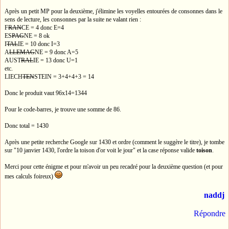
Après un petit MP pour la deuxième, j'élimine les voyelles entourées de consonnes dans le
sens de lecture, les consonnes par la suite ne valant rien :
F
RAN
CE = 4 donc E=4
ES
PAG
NE = 8 ok
I
TAL
IE = 10 donc I=3
A
LLEMAG
NE = 9 donc A=5
AUST
RAL
IE = 13 donc U=1
etc.
LIECH
TEN
STEIN = 3+4+4+3 = 14
Donc le produit vaut 96x14=1344
Pour le code-barres, je trouve une somme de 86.
Donc total = 1430
Après une petite recherche Google sur 1430 et ordre (comment le suggère le titre), je tombe
sur "10 janvier 1430, l'ordre la toison d'or voit le jour" et la case réponse valide
toison
.
Merci pour cette énigme et pour m'avoir un peu recadré pour la deuxième question (et pour
mes calculs foireux)
naddj
Répondre