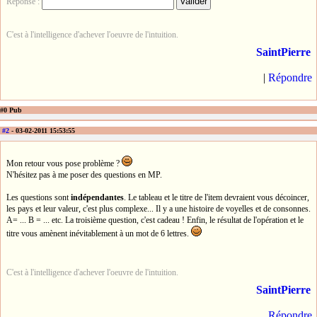
Réponse :
C'est à l'intelligence d'achever l'oeuvre de l'intuition.
SaintPierre
|
Répondre
#0 Pub
#2
- 03-02-2011 15:53:55
Mon retour vous pose problème ?
N'hésitez pas à me poser des questions en MP.
Les questions sont
indépendantes
. Le tableau et le titre de l'item devraient vous décoincer,
les pays et leur valeur, c'est plus complexe... Il y a une histoire de voyelles et de consonnes.
A= ... B = ... etc. La troisième question, c'est cadeau ! Enfin, le résultat de l'opération et le
titre vous amènent inévitablement à un mot de 6 lettres.
C'est à l'intelligence d'achever l'oeuvre de l'intuition.
SaintPierre
Répondre