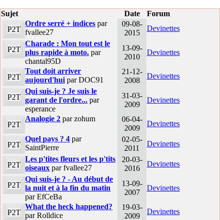
Sujet
Date
Forum
Ordre serré + indices
par
09-08-
Devinettes
P2T
fvallee27
2015
Charade : Mon tout est le
13-09-
P2T
plus rapide à moto.
par
Devinettes
2010
chantal95D
Tout doit arriver
21-12-
Devinettes
P2T
aujourd'hui
par DOC91
2008
Qui suis-je ? Je suis le
31-03-
P2T
garant de l'ordre...
par
Devinettes
2009
esperance
Analogie 2
par zohum
06-04-
Devinettes
P2T
2009
Quel pays ? 4
par
02-05-
Devinettes
P2T
SaintPierre
2011
Les p'tites fleurs et les p'tits
20-03-
Devinettes
P2T
oiseaux
par fvallee27
2016
Qui suis-je ? - Au début de
13-09-
P2T
la nuit et à la fin du matin
Devinettes
2007
par EfCeBa
What the heck happened?
19-03-
Devinettes
P2T
par Rolldice
2009