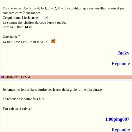
Pour le 2ème : A= 5, E= 4, I=3, O = 2, U = 1 à condition que ces voyelles ne soient pas
coincées entre 2 consonnes.
Ce qui donne Liechtenstein =
14
.
La somme des chiffres du code barre vaut
86
.
96 * 14 + 86 =
1430
.
Une année ?
1430 = 2*5*11*13 ? BEKM ???
Jackv
Répondre
#8
- 08-02-2011 13:27:43
Je remets les lettres dans l'ordre, les lettres de la grille forment la phrase :
La réponse est douze fois huit
J'en suis là, à suivre !
L00ping007
Répondre