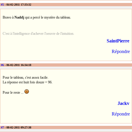
#5
- 04-02-2011 17:33:32
Bravo à
Naddj
qui a percé le mystère du tableau.
C'est à l'intelligence d'achever l'oeuvre de l'intuition.
SaintPierre
Répondre
#6
- 06-02-2011 16:34:18
Pour le tableau, c'est assez facile.
La réponse est huit fois douze = 96.
Pour le reste ...
Jackv
Répondre
#7
- 08-02-2011 09:27:38