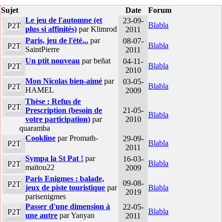
Sujet
Date
Forum
Le jeu de l'automne (et
23-09-
Blabla
P2T
plus si affinités)
par Klimrod
2011
Paris, jeu de l'été...
par
08-07-
Blabla
P2T
SaintPierre
2011
Un ptit nouveau
par beñat
04-11-
Blabla
P2T
2010
Mon Nicolas bien-aimé
par
03-05-
Blabla
P2T
HAMEL
2009
Thèse : Refus de
P2T
Prescription (besoin de
21-05-
Blabla
votre participation)
par
2010
quaramba
Cookline
par Promath-
29-09-
Blabla
P2T
2011
Sympa la St Pat !
par
16-03-
Blabla
P2T
maïtou22
2009
Paris Enigmes : balade,
09-08-
P2T
jeux de piste touristique
par
Blabla
2019
parisenigmes
Passer d'une dimension à
22-05-
Blabla
P2T
une autre
par Yanyan
2011