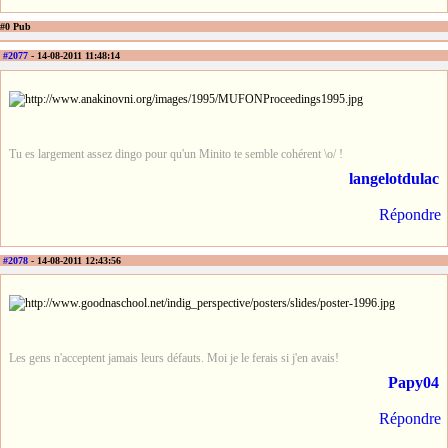
#0 Pub
#2077
- 14-08-2011 11:48:14
Tu es largement assez dingo pour qu'un Minito te semble cohérent \o/ !
langelotdulac
Répondre
#2078
- 14-08-2011 12:43:56
Les gens n'acceptent jamais leurs défauts. Moi je le ferais si j'en avais!
Papy04
Répondre