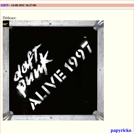
#2079
- 14-08-2011 16:27:06
Dédicace:
papyricko