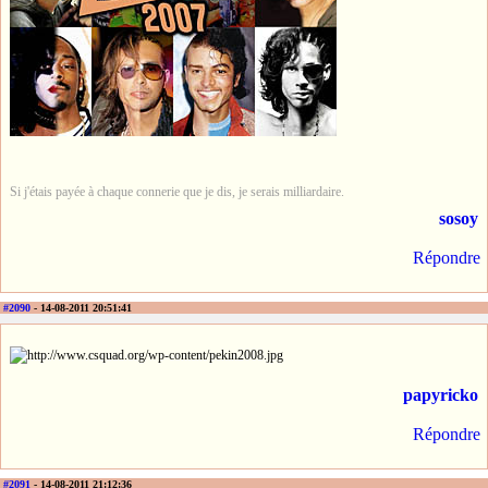
Si j'étais payée à chaque connerie que je dis, je serais milliardaire.
sosoy
Répondre
#2090
- 14-08-2011 20:51:41
papyricko
Répondre
#2091
- 14-08-2011 21:12:36