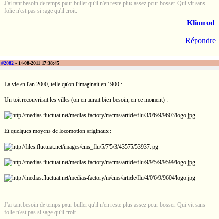
J'ai tant besoin de temps pour buller qu'il n'en reste plus assez pour bosser. Qui vit sans
folie n'est pas si sage qu'il croit.
Klimrod
Répondre
#2082
- 14-08-2011 17:38:45
La vie en l'an 2000, telle qu'on l'imaginait en 1900 :
Un toit recouvrirait les villes (on en aurait bien besoin, en ce moment) :
Et quelques moyens de locomotion originaux :
J'ai tant besoin de temps pour buller qu'il n'en reste plus assez pour bosser. Qui vit sans
folie n'est pas si sage qu'il croit.