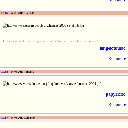
#2085
- 14-08-2011 18:31:41
Tu es largement assez dingo pour qu'un Minito te semble cohérent \o/ !
langelotdulac
Répondre
#2086
- 14-08-2011 19:52:47
papyricko
Répondre
#2087
- 14-08-2011 20:04:49