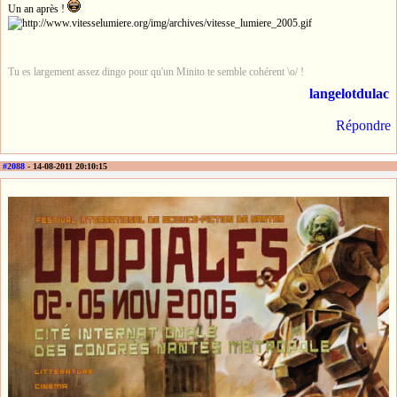
Un an après !
Tu es largement assez dingo pour qu'un Minito te semble cohérent \o/ !
langelotdulac
Répondre
#2088
- 14-08-2011 20:10:15