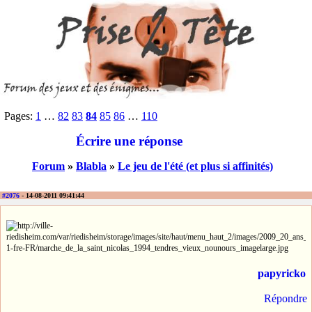
Pages:
1
…
82
83
84
85
86
…
110
Écrire une réponse
Forum
»
Blabla
»
Le jeu de l'été (et plus si affinités)
#2076
- 14-08-2011 09:41:44
papyricko
Répondre