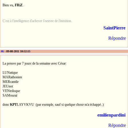
Bien vu,
FRiZ
.
C'est à l'intelligence d'achever l'oeuvre de l'intuition.
SaintPierre
Répondre
#6
- 09-08-2011 10:52:15
La preuve par 7 jours de la semaine avec César:
LUNatique
MARathonien
MERcantile
JEUnot
VENtriloque
SAMouraï
donc
KPT
LAYVKVU (par exemple, sauf si quelque chose m'a échappé..)
emilienpardini
Répondre