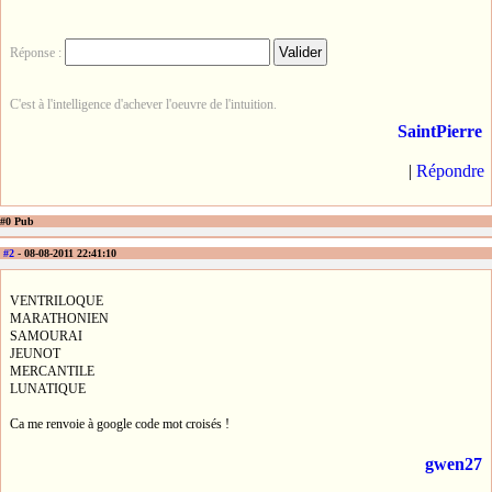
Réponse :
C'est à l'intelligence d'achever l'oeuvre de l'intuition.
SaintPierre
|
Répondre
#0 Pub
#2
- 08-08-2011 22:41:10
VENTRILOQUE
MARATHONIEN
SAMOURAI
JEUNOT
MERCANTILE
LUNATIQUE
Ca me renvoie à google code mot croisés !
gwen27