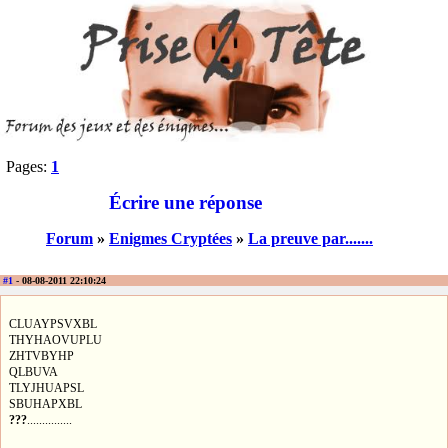
Pages:
1
Écrire une réponse
Forum
»
Enigmes Cryptées
»
La preuve par.......
#1
- 08-08-2011 22:10:24
CLUAYPSVXBL
THYHAOVUPLU
ZHTVBYHP
QLBUVA
TLYJHUAPSL
SBUHAPXBL
???
...............