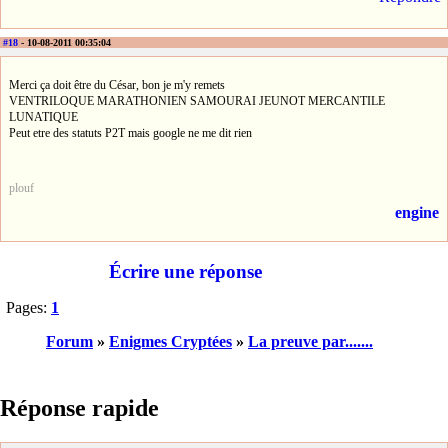
#18
- 10-08-2011 00:35:04
Merci ça doit être du César, bon je m'y remets
VENTRILOQUE MARATHONIEN SAMOURAI JEUNOT MERCANTILE
LUNATIQUE
Peut etre des statuts P2T mais google ne me dit rien
plouf
engine
Écrire une réponse
Pages:
1
Forum
»
Enigmes Cryptées
»
La preuve par.......
Réponse rapide