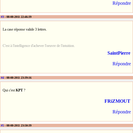
Répondre
#3
- 08-08-2011 22:46:39
La case réponse valide 3 lettres.
C'est à l'intelligence d'achever l'oeuvre de l'intuition.
SaintPierre
Répondre
#4
- 08-08-2011 23:39:16
Qui c'est
KPT
?
FRiZMOUT
Répondre
#5
- 08-08-2011 23:50:39