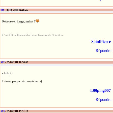
#11
- 09-08-2011 14:46:45
Réponse en image, parfait !
C'est à l'intelligence d'achever l'oeuvre de l'intuition.
SaintPierre
Répondre
#12
- 09-08-2011 18:58:02
c ki kpt ?
Désolé, pas pu m'en empêcher :-)
L00ping007
Répondre
#13
- 09-08-2011 19:51:13