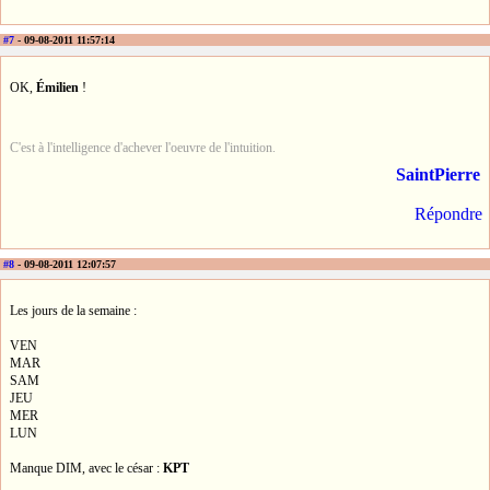
#7
- 09-08-2011 11:57:14
OK,
Émilien
!
C'est à l'intelligence d'achever l'oeuvre de l'intuition.
SaintPierre
Répondre
#8
- 09-08-2011 12:07:57
Les jours de la semaine :
VEN
MAR
SAM
JEU
MER
LUN
Manque DIM, avec le césar :
KPT