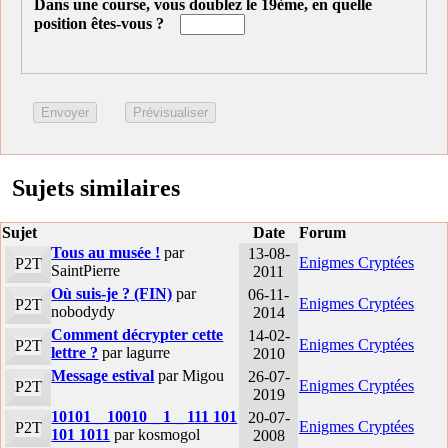
Dans une course, vous doublez le 19ème, en quelle
position êtes-vous ?
Sujets similaires
Sujet
Date
Forum
Tous au musée !
par
13-08-
Enigmes Cryptées
P2T
SaintPierre
2011
Où suis-je ? (FIN)
par
06-11-
Enigmes Cryptées
P2T
nobodydy
2014
Comment décrypter cette
14-02-
Enigmes Cryptées
P2T
lettre ?
par lagurre
2010
Message estival
par Migou
26-07-
Enigmes Cryptées
P2T
2019
10101 _ 10010 _ 1 _ 111 101
20-07-
Enigmes Cryptées
P2T
101 1011
par kosmogol
2008