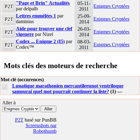
"Page et Brin" Actualités
05-11-
Enigmes Cryptées
P2T
par delpalb
2011
Lettres emmélées 1
par
25-09-
Enigmes Cryptées
P2T
daminius
2014
Aide pour trouver une clef
26-03-
Enigmes Cryptées
P2T
vigenere
par Nizel
2014
Codex ... Enigme 2 (I5)
par
08-03-
Enigmes Cryptées
P2T
Codex™
2011
Mots clés des moteurs de recherche
Mot clé (occurences)
Lunatique marathonien mercantileeunot ventriloque
samourai quel mot pourrait continuer la liste?
(1) —
Aller à
P2T
basé sur PunBB
Screenshots par
Robothumb