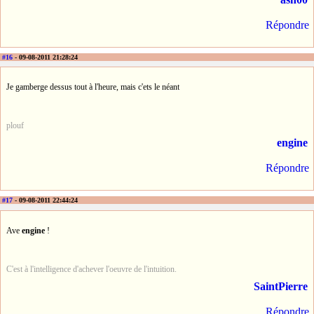
Répondre
#16
- 09-08-2011 21:28:24
Je gamberge dessus tout à l'heure, mais c'ets le néant
plouf
engine
Répondre
#17
- 09-08-2011 22:44:24
Ave
engine
!
C'est à l'intelligence d'achever l'oeuvre de l'intuition.
SaintPierre
Répondre