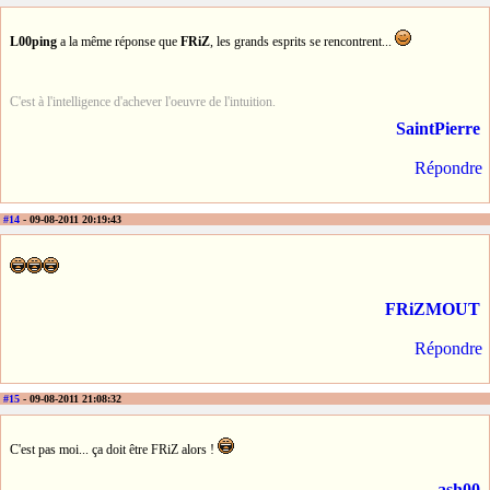
L00ping
a la même réponse que
FRiZ
, les grands esprits se rencontrent...
C'est à l'intelligence d'achever l'oeuvre de l'intuition.
SaintPierre
Répondre
#14
- 09-08-2011 20:19:43
FRiZMOUT
Répondre
#15
- 09-08-2011 21:08:32
C'est pas moi... ça doit être FRiZ alors !
ash00