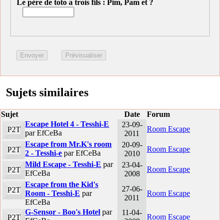
Le père de toto a trois fils : Pim, Pam et ?
Sujets similaires
Sujet
Date
Forum
Escape Hotel 4 - Tesshi-E
23-09-
Room Escape
P2T
par EfCeBa
2011
Escape from Mr.K's room
20-09-
Room Escape
P2T
2 - Tesshi-e
par EfCeBa
2010
Mild Escape - Tesshi-E
par
23-04-
Room Escape
P2T
EfCeBa
2008
Escape from the Kid's
27-06-
P2T
Room - Tesshi-E
par
Room Escape
2011
EfCeBa
G-Sensor - Boo's Hotel
par
11-04-
Room Escape
P2T