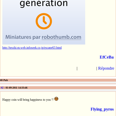
http://tesshi-m.web.infoseek.co.jp/escape63.html
EfCeBa
|
|
Répondre
#0 Pub
#2
- 01-09-2011 14:33:46
Happy coin will bring happiness to you !!
Flying_pyros