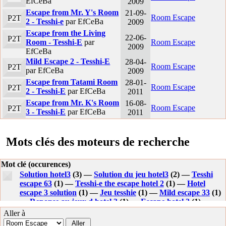
EfCeBa
2009
Escape from Mr. Y's Room
21-09-
Room Escape
P2T
2 - Tesshi-e
par EfCeBa
2009
Escape from the Living
22-06-
P2T
Room - Tesshi-E
par
Room Escape
2009
EfCeBa
Mild Escape 2 - Tesshi-E
28-04-
Room Escape
P2T
par EfCeBa
2009
Escape from Tatami Room
28-01-
Room Escape
P2T
2 - Tesshi-E
par EfCeBa
2011
Escape from Mr. K's Room
16-08-
Room Escape
P2T
3 - Tesshi-E
par EfCeBa
2011
Mots clés des moteurs de recherche
Mot clé (occurences)
Solution hotel3
(3) —
Solution du jeu hotel3
(2) —
Tesshi
escape 63
(1) —
Tesshi-e the escape hotel 2
(1) —
Hotel
escape 3 solution
(1) —
Jeu tesshie
(1) —
Mild escape 33
(1)
—
Reponse au jeux d hotel 3
(1) —
Escape hotel 3
(1) —
Tesshie the escape hotel3
(1) —
Tessi escape
(1) —
Soluce
Aller à
escape from hotel 3 tesshie
(1) —
Solution escape hotel 3
(1)