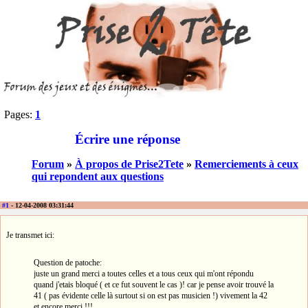
Pages:
1
Écrire une réponse
Forum
»
À propos de Prise2Tete
»
Remerciements à ceux
qui repondent aux questions
#1
- 12-04-2008 03:31:44
Je transmet ici:
Question de patoche:
juste un grand merci a toutes celles et a tous ceux qui m'ont répondu
quand j'etais bloqué ( et ce fut souvent le cas )! car je pense avoir trouvé la
41 ( pas évidente celle là surtout si on est pas musicien !) vivement la 42
et encore merci !!!