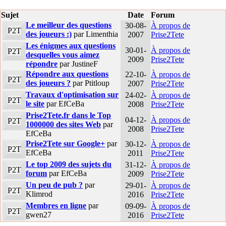
Sujet
Date
Forum
Le meilleur des questions
30-08-
À propos de
P2T
des joueurs :)
par Limenthia
2007
Prise2Tete
Les énigmes aux questions
30-01-
À propos de
P2T
desquelles vous aimez
2009
Prise2Tete
répondre
par JustineF
Répondre aux questions
22-10-
À propos de
P2T
des joueurs ?
par Ptitloup
2007
Prise2Tete
Travaux d'optimisation sur
24-02-
À propos de
P2T
le site
par EfCeBa
2008
Prise2Tete
Prise2Tete.fr dans le Top
04-12-
À propos de
P2T
1000000 des sites Web
par
2008
Prise2Tete
EfCeBa
Prise2Tete sur Google+
par
30-12-
À propos de
P2T
EfCeBa
2011
Prise2Tete
Le top 2009 des sujets du
31-12-
À propos de
P2T
forum
par EfCeBa
2009
Prise2Tete
Un peu de pub ?
par
29-01-
À propos de
P2T
Klimrod
2016
Prise2Tete
Membres en ligne
par
09-09-
À propos de
P2T
gwen27
2016
Prise2Tete