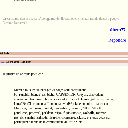
Great minds discuss ideas; Average minds discuss events; Small minds discuss people. -
Eleanor Roosevelt
dhrm77
|
Répondre
#0 Pub
#2
- 26-06-2008 10:04:50
Je profite de ce topic pour ça :
Merci à tous les joueurs (et les sages) qui contribuent
bb_ronaldo, bianca--x3, biche, CAPSENIOR, Crayon, diablodam,
emmaenne, fakriniseb, hunter-of-photo, JustineF, kosmogol, kvasir, laura,
laura020495, lenanenaa, Limenthia, MadWookiee, mandou, mauriccio,
Mauricia, memiman, minifat, moicestmoi, momon, MthS-MlndN,
pandi.ceci, perceval, perldem, pifpouf, pinkmouse,
rachaile
, roxmar,
roz_dk, sensini, Shinoda, Taupine, tricepanoe, zikmu, et à tous ceux qui
participent à la vie de la communauté de Prise2Tete.