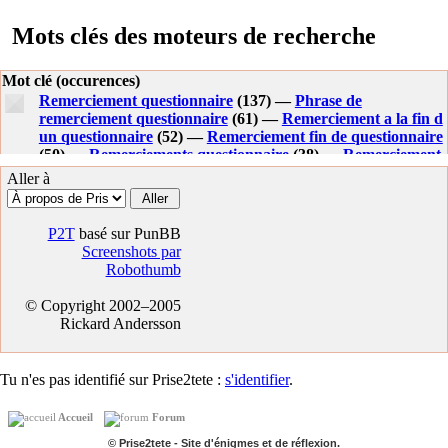
Mots clés des moteurs de recherche
Mot clé (occurences)
Remerciement questionnaire
(137) —
Phrase de
remerciement questionnaire
(61) —
Remerciement a la fin d
un questionnaire
(52) —
Remerciement fin de questionnaire
(50) —
Remerciements questionnaire
(38) —
Remerciement
fin questionnaire
(35) —
Remerciement reponse
Aller à
questionnaire
(25) —
Questionnaire remerciement
(25) —
Remerciement en fin de questionnaire
(23) —
Remerciement sondage
(23) —
Remerciement d un
P2T
basé sur PunBB
questionnaire
(19) —
Remerciement dans un questionnaire
Screenshots par
(18) —
Phrase remerciement questionnaire
(18) —
Robothumb
Remerciement pour avoir repondu a un questionnaire
(16)
—
Remerciement pour un questionnaire
(15) —
© Copyright 2002–2005
Remerciements fin questionnaire
(13) —
Remerciement
Rickard Andersson
apres un questionnaire
(9) —
Message de remerciement
questionnaire
(9) —
Remerciement de questionnaire
(9) —
Message remerciement questionnaire
(9) —
Remerciement
Tu n'es pas identifié sur Prise2tete :
s'identifier
.
suite a un questionnaire
(9) —
Remerciements reponse
questionnaire
(8) —
Remerciement fin d un questionnaire
Accueil
Forum
(8) —
Phrase de remerciement dans un questionnaire
(8) —
Remerciement apres questionnaire
(7) —
Remerciements
© Prise2tete - Site d'énigmes et de réflexion.