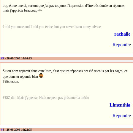
trop émue, merci, surtout que j'ai pas toujours l'impression d'être très douée en réponse,
mais j'apprécie beaucoup ^^
I told you once and I told you twice, but you never listen to my advice
rachaile
Répondre
#3
- 26-06-2008 10:16:23
Si ton nom apparait dans cette liste, c'est que tes réponses ont été retenus par les sages, et
que donc tu réponds bien
Félicitation.
FRiZ dit : Mais j'y pense, Hulk ne peut pas présenter la météo
Limenthia
Répondre
#4
- 26-06-2008 10:22:05