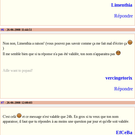
Limenthia
Répondre
#6
- 26-06-2008 11:44:51
Non non, Limenthia a raison! (vous pouvez pas savoir comme ça me fait mal d'écrire ça
)
Il me semble bien que si ta réponse n'a pas été validée, ton nom n'apparaitra pas
Aille want to popaul!
vercingetorix
Répondre
#7
- 26-06-2008 12:00:03
C'est celà
et ce message n'est valable que 24h. En gros si tu veux que ton nom
apparaisse, il faut que tu répondes à au moins une question par jour et qu'elle soit validée.
EfCeBa