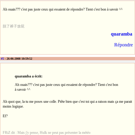
Ah ouais??? c'est pas juste ceux qui essaient de répondre? Tient c'est bon à savoir ^^
脱了裤子放屁
quaramba
Répondre
#5
- 26-06-2008 10:59:52
quaramba a écrit:
Ah ouais??? c'est pas juste ceux qui essaient de répondre? Tient c'est bon
à savoir ^^
Ah quoi que, la tu me poses une colle. Ptête bien que c'est toi qui a raison mais ça me parait
moins logique.
Ef?
FRiZ dit : Mais j'y pense, Hulk ne peut pas présenter la météo