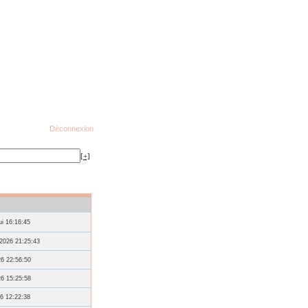
Déconnexion
[+]
ui 16:16:45
2026 21:25:43
26 22:56:50
26 15:25:58
6 12:22:38