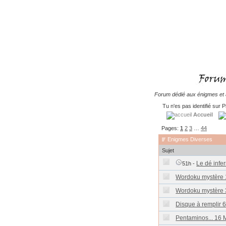
Forum dédié aux énigmes et à
Tu n'es pas identifié sur P
Accueil
Pages:
1
2
3
…
44
Enigmes Diverses
Sujet
Le dé infer
51h -
Wordoku mystère 
Wordoku mystère 
Disque à remplir 
Pentaminos... 16 M