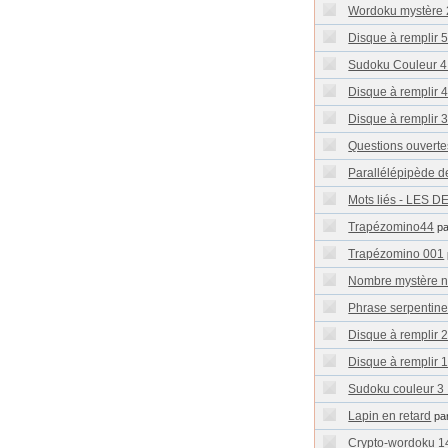
Wordoku mystère 
Disque à remplir 
Sudoku Couleur 4.
Disque à remplir 
Disque à remplir 
Questions ouvertes:
Parallélépipède 
Mots liés - LES
Trapézomino44
p
Trapézomino 001
Nombre mystère n
Phrase serpentine 
Disque à remplir 
Disque à remplir 
Sudoku couleur 3 .
Lapin en retard
pa
Crypto-wordoku 1