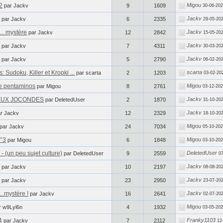
2
Migou
par Jackv
9
1609
30-06-202
5
Jackv
par Jackv
6
2335
29-05-20
.. mystère
Jackv
par Jackv
12
2842
15-05-20
4
Jackv
par Jackv
7
4311
30-03-20
3
Jackv
par Jackv
5
2790
06-02-20
 Sudoku, Killer et Kropki ...
scarta
par scarta
2
1203
03-02-20
de pentaminos
Migou
par Migou
8
2761
03-12-202
 DEUX JOCONDES
Jackv
par DeletedUser
2
1870
31-10-20
Jackv
ar Jackv
12
2329
18-10-20
Migou
par Jackv
24
7034
05-10-202
°3
Migou
par Migou
6
1848
03-10-202
- (un peu sujet culture)
DeletedUser
par DeletedUser
9
2559
07
2
Jackv
par Jackv
10
2197
08-08-20
1
Jackv
par Jackv
23
2950
23-07-20
..mystère !
Jackv
par Jackv
16
2641
02-07-20
Migou
r w9Lyl6n
4
1932
03-05-202
4
Franky1103
par Jackv
7
2112
12