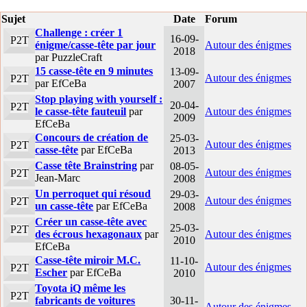
Sujet
Date
Forum
Challenge : créer 1
16-09-
P2T
énigme/casse-tête par jour
Autour des énigmes
2018
par PuzzleCraft
15 casse-tête en 9 minutes
13-09-
Autour des énigmes
P2T
par EfCeBa
2007
Stop playing with yourself :
20-04-
P2T
le casse-tête fauteuil
par
Autour des énigmes
2009
EfCeBa
Concours de création de
25-03-
Autour des énigmes
P2T
casse-tête
par EfCeBa
2013
Casse tête Brainstring
par
08-05-
Autour des énigmes
P2T
Jean-Marc
2008
Un perroquet qui résoud
29-03-
Autour des énigmes
P2T
un casse-tête
par EfCeBa
2008
Créer un casse-tête avec
25-03-
P2T
des écrous hexagonaux
par
Autour des énigmes
2010
EfCeBa
Casse-tête miroir M.C.
11-10-
Autour des énigmes
P2T
Escher
par EfCeBa
2010
Toyota iQ même les
P2T
fabricants de voitures
30-11-
Autour des énigmes