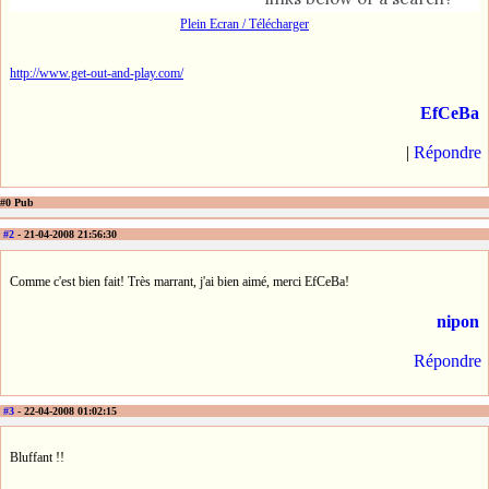
Plein Ecran / Télécharger
http://www.get-out-and-play.com/
EfCeBa
|
Répondre
#0 Pub
#2
- 21-04-2008 21:56:30
Comme c'est bien fait! Très marrant, j'ai bien aimé, merci EfCeBa!
nipon
Répondre
#3
- 22-04-2008 01:02:15
Bluffant !!