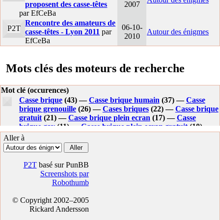
proposent des casse-têtes
2007
par EfCeBa
Rencontre des amateurs de
06-10-
P2T
casse-têtes - Lyon 2011
par
Autour des énigmes
2010
EfCeBa
Mots clés des moteurs de recherche
Mot clé (occurences)
Casse brique
(43) —
Casse brique humain
(37) —
Casse
brique grenouille
(26) —
Cases briques
(22) —
Casse brique
gratuit
(21) —
Casse brique plein ecran
(17) —
Casse
brique gay
(11) —
Casse brique plein ecran gratuit
(10) —
Jeudebriquebreakt
(9) —
Jeudebrique break
(8) —
Jeux
Aller à
casse brique
(7) —
Jeux casse brique gratuit a telecharger
(7) —
Casse briques
(6) —
Super casse brique grenouille
gratuit
(6) —
Casse brique 2
(5) —
Casse brique gratuit a
P2T
basé sur PunBB
telecharger
(5) —
Casse briques plein ecran
(5) —
Casse
Screenshots par
brique grenouille gratuit
(5) —
Telecharger casse brique
Robothumb
grenouille
(5) —
Casebrique
(5) —
Telecharger casse brique
gratuit
(5) —
Case brique
(4) —
Casse briques grenouille
(4)
© Copyright 2002–2005
—
Super casse brique grenouille
(4) —
Telecharger casse
Rickard Andersson
brique
(4) —
Cases brique
(4) —
Casse brique humaine
(4)