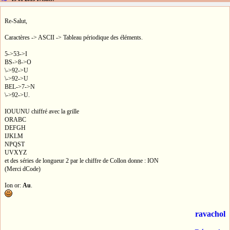
Re-Salut,
Caractères -> ASCII -> Tableau périodique des éléments.
5->53->I
BS->8->O
\->92->U
\->92->U
BEL->7->N
\->92->U.
IOUUNU chiffré avec la grille
ORABC
DEFGH
IJKLM
NPQST
UVXYZ
et des séries de longueur 2 par le chiffre de Collon donne : ION
(Merci dCode)
Ion or:
Au
.
ravachol