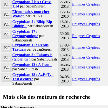
Cryptoban 7 bis : Cross
27-01-
Enigmes Cryptées
P2T
3,14
par SabanSuresh
2013
Elémentaire, mon cher
17-11-
Enigmes Cryptées
P2T
Watson
par RLP2T
2010
Cryptoban 4 : Bibip Bip
16-01-
Enigmes Cryptées
P2T
Bibibip !
par SabanSuresh
2013
Cryptoban 17 :
30-06-
P2T
Cryptogamique
par
Enigmes Cryptées
2013
SabanSuresh
Cryptoban 11 : Rébus
17-03-
Enigmes Cryptées
P2T
Textuels
par SabanSuresh
2013
Cryptoban 3 : Faisons le
13-01-
Enigmes Cryptées
P2T
(triple) tri !
par SabanSuresh
2013
Cryptoban 13 : A l'eau !
04-04-
Enigmes Cryptées
P2T
par SabanSuresh
2013
Cryptoban 18 : AzErTy -
04-08-
P2T
Test d'entrée
par
Enigmes Cryptées
2013
SabanSuresh
Mots clés des moteurs de recherche
Mot clé (occurences)