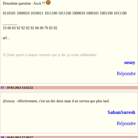
Deuxième question : Ascii ??
0110101 1000010 1010011 1011100 1011100 1000010 1000101 1001100 1011100
________
53 66 83 92 92 92 92 66 69 76 92 92
arf....
Si j'étais payée à chaque connerie que je dis, je serais milliardaire.
sosoy
Répondre
#7
- 19-01-2013 13:32:52
@sosoy : effectivement, c'est un des deux mais il ne servira que plus tard.
SabanSuresh
Répondre
#8
- 19-01-2013 17:38:57