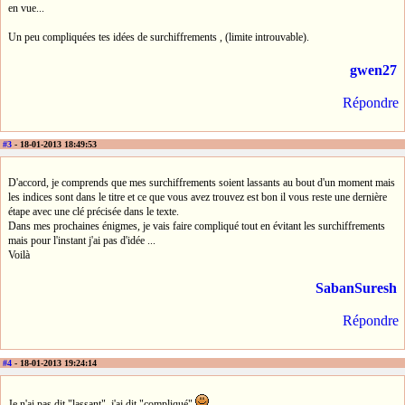
en vue...
Un peu compliquées tes idées de surchiffrements , (limite introuvable).
gwen27
Répondre
#3
- 18-01-2013 18:49:53
D'accord, je comprends que mes surchiffrements soient lassants au bout d'un moment mais
les indices sont dans le titre et ce que vous avez trouvez est bon il vous reste une dernière
étape avec une clé précisée dans le texte.
Dans mes prochaines énigmes, je vais faire compliqué tout en évitant les surchiffrements
mais pour l'instant j'ai pas d'idée ...
Voilà
SabanSuresh
Répondre
#4
- 18-01-2013 19:24:14
Je n'ai pas dit "lassant", j'ai dit "compliqué"