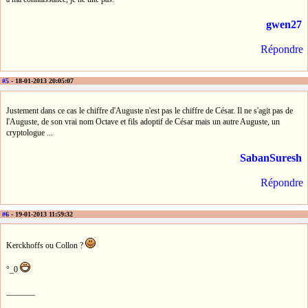
gwen27
Répondre
#5
- 18-01-2013 20:05:07
Justement dans ce cas le chiffre d'Auguste n'est pas le chiffre de César. Il ne s'agit pas de
l'Auguste, de son vrai nom Octave et fils adoptif de César mais un autre Auguste, un
cryptologue ...
SabanSuresh
Répondre
#6
- 19-01-2013 11:59:32
Kerckhoffs ou Collon ?
°_0
_______