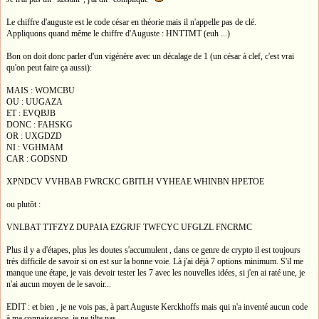
Le chiffre d'auguste est le code césar en théorie mais il n'appelle pas de clé.
Appliquons quand même le chiffre d'Auguste : HNTTMT (euh ...)
Bon on doit donc parler d'un vigénère avec un décalage de 1 (un césar à clef, c'est vrai
qu'on peut faire ça aussi):
MAIS : WOMCBU
OU : UUGAZA
ET : EVQBJB
DONC : FAHSKG
OR : UXGDZD
NI : VGHMAM
CAR : GODSND
XPNDCV VVHBAB FWRCKC GBITLH VYHEAE WHINBN HPETOE
ou plutôt :
VNLBAT TTFZYZ DUPAIA EZGRJF TWFCYC UFGLZL FNCRMC
Plus il y a d'étapes, plus les doutes s'accumulent , dans ce genre de crypto il est toujours
très difficile de savoir si on est sur la bonne voie. Là j'ai déjà 7 options minimum. S'il me
manque une étape, je vais devoir tester les 7 avec les nouvelles idées, si j'en ai raté une, je
n'ai aucun moyen de le savoir...
EDIT : et bien , je ne vois pas, à part Auguste Kerckhoffs mais qui n'a inventé aucun code
à ma connaissance, je ne tilte pas.