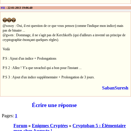
#11
- 22-01-2013 19:06:40
@sosoy : Oui, il est question de ce que vous pensez (comme l'indique mon indice) mais
pas de binaire ...
@gwen : Dommage, il ne s'agit pas de Kerchkoffs (qui d'ailleurs a inventé un principe de
cryptographie énonçant quelques règles).
Voilà
P.S : Ajout d'un indice + Prolongations
P.S 2 : Allez ! Y'a que ravachol qui a bon pour l'instant ...
P.S 3 : Ajout d'un indice supplémentaire + Prolongation de 3 jours.
SabanSuresh
Écrire une réponse
Pages:
1
Forum
»
Enigmes Cryptées
»
Cryptoban 5 : Élémentaire
mon cher Auguste !