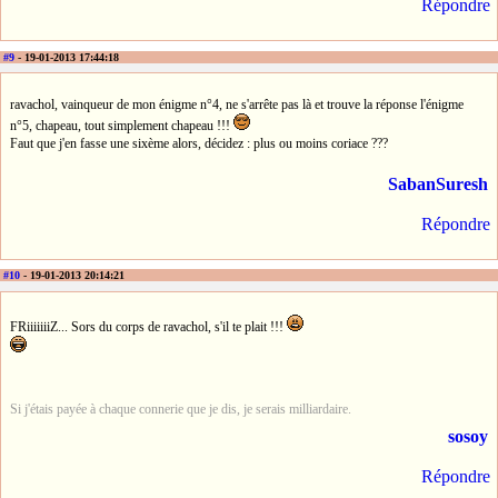
Répondre
#9
- 19-01-2013 17:44:18
ravachol, vainqueur de mon énigme n°4, ne s'arrête pas là et trouve la réponse l'énigme
n°5, chapeau, tout simplement chapeau !!!
Faut que j'en fasse une sixème alors, décidez : plus ou moins coriace ???
SabanSuresh
Répondre
#10
- 19-01-2013 20:14:21
FRiiiiiiiZ... Sors du corps de ravachol, s'il te plait !!!
Si j'étais payée à chaque connerie que je dis, je serais milliardaire.
sosoy
Répondre