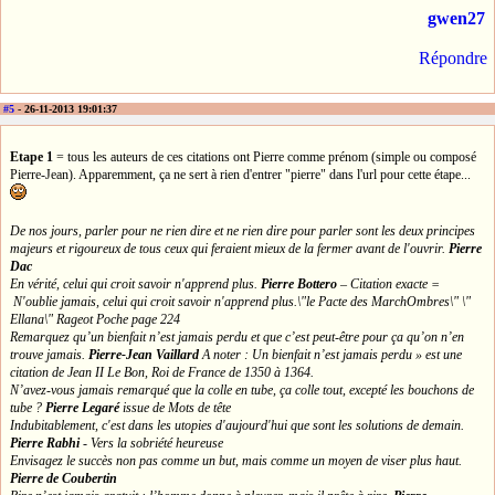
gwen27
Répondre
#5
- 26-11-2013 19:01:37
Etape 1
= tous les auteurs de ces citations ont Pierre comme prénom (simple ou composé
Pierre-Jean). Apparemment, ça ne sert à rien d'entrer "pierre" dans l'url pour cette étape...
De nos jours, parler pour ne rien dire et ne rien dire pour parler sont les deux principes
majeurs et rigoureux de tous ceux qui feraient mieux de la fermer avant de l'ouvrir.
Pierre
Dac
En vérité, celui qui croit savoir n'apprend plus.
Pierre Bottero
– Citation exacte =
N'oublie jamais, celui qui croit savoir n'apprend plus.\"le Pacte des MarchOmbres\" \"
Ellana\" Rageot Poche page 224
Remarquez qu’un bienfait n’est jamais perdu et que c’est peut-être pour ça qu’on n’en
trouve jamais.
Pierre-Jean Vaillard
A noter : Un bienfait n’est jamais perdu » est une
citation de Jean II Le Bon, Roi de France de 1350 à 1364.
N’avez-vous jamais remarqué que la colle en tube, ça colle tout, excepté les bouchons de
tube ?
Pierre Legaré
issue de Mots de tête
Indubitablement, c'est dans les utopies d'aujourd'hui que sont les solutions de demain.
Pierre Rabhi
- Vers la sobriété heureuse
Envisagez le succès non pas comme un but, mais comme un moyen de viser plus haut.
Pierre de Coubertin