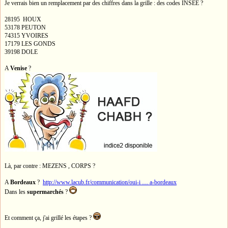
Je verrais bien un remplacement par des chiffres dans la grille : des codes INSEE ?
28195 HOUX
53178 PEUTON
74315 YVOIRES
17179 LES GONDS
39198 DOLE
A
Venise
?
Là, par contre : MEZENS , CORPS ?
A
Bordeaux
?
http://www.lacub.fr/communication/oui-i … a-bordeaux
Dans les
supermarchés
?
Et comment ça, j'ai grillé les étapes ?