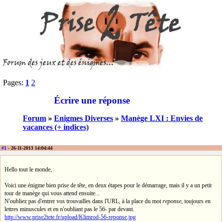
Pages:
1
2
Écrire une réponse
Forum
»
Enigmes Diverses
»
Manège LXI : Envies de
vacances (+ indices)
#1
- 26-11-2013 14:04:44
Hello tout le monde,
Voici une énigme bien prise de tête, en deux étapes pour le démarrage, mais il y a un petit
tour de manège qui vous attend ensuite...
N'oubliez pas d'entrer vos trouvailles dans l'URL, à la place du mot
reponse
, toujours en
lettres minuscules et en n'oubliant pas le 56- par devant.
http://www.prise2tete.fr/upload/Klimrod-56-reponse.jpg