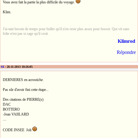
Vous avez fait la partie la plus difficile du voyage.
Klim.
J'ai tant besoin de temps pour buller qu'il n'en reste plus assez pour bosser. Qui vit sans
folie n'est pas si sage qu'il croit.
Klimrod
Répondre
#4
- 26-11-2013 18:26:05
DERNIERES en acrostiche.
Pas sûr d'avoir fini cette étape...
Des citations de PIERRE(s)
DAC
BOTTERO
-Jean VAIILARD
....
CODE INSEE Joli