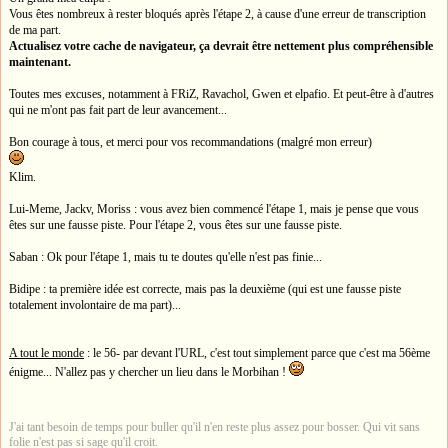
Vous êtes nombreux à rester bloqués après l'étape 2, à cause d'une erreur de transcription
de ma part.
Actualisez votre cache de navigateur, ça devrait être nettement plus compréhensible
maintenant.
Toutes mes excuses, notamment à FRiZ, Ravachol, Gwen et elpafio. Et peut-être à d'autres
qui ne m'ont pas fait part de leur avancement...
Bon courage à tous, et merci pour vos recommandations (malgré mon erreur)
Klim.
Lui-Meme, Jackv, Moriss : vous avez bien commencé l'étape 1, mais je pense que vous
êtes sur une fausse piste. Pour l'étape 2, vous êtes sur une fausse piste.
Saban : Ok pour l'étape 1, mais tu te doutes qu'elle n'est pas finie...
Bidipe : ta première idée est correcte, mais pas la deuxième (qui est une fausse piste
totalement involontaire de ma part)...
A tout le monde
: le 56- par devant l'URL, c'est tout simplement parce que c'est ma 56ème
énigme... N'allez pas y chercher un lieu dans le Morbihan !
J'ai tant besoin de temps pour buller qu'il n'en reste plus assez pour bosser. Qui vit sans
folie n'est pas si sage qu'il croit.