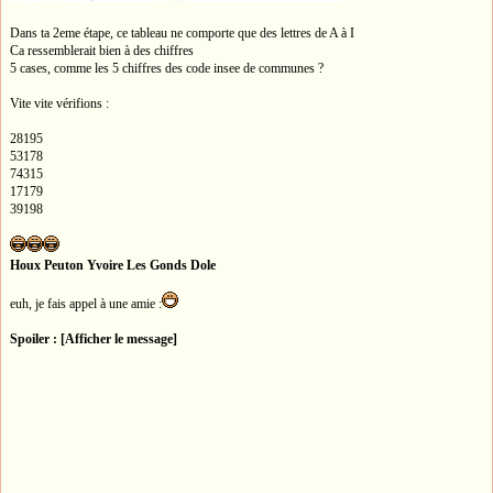
Dans ta 2eme étape, ce tableau ne comporte que des lettres de A à I
Ca ressemblerait bien à des chiffres
5 cases, comme les 5 chiffres des code insee de communes ?
Vite vite vérifions :
28195
53178
74315
17179
39198
Houx Peuton Yvoire Les Gonds Dole
euh, je fais appel à une amie :
Spoiler : [Afficher le message]