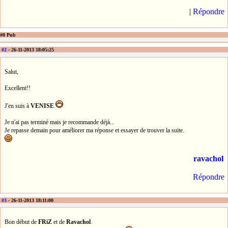
|
Répondre
#0 Pub
#2
- 26-11-2013 18:05:25
Salut,
Excellent!!
J'en suis à
VENISE
Je n'ai pas terminé mais je recommande déjà...
Je repasse demain pour améliorer ma réponse et essayer de trouver la suite.
ravachol
Répondre
#3
- 26-11-2013 18:11:00
Bon début de
FRiZ
et de
Ravachol
.