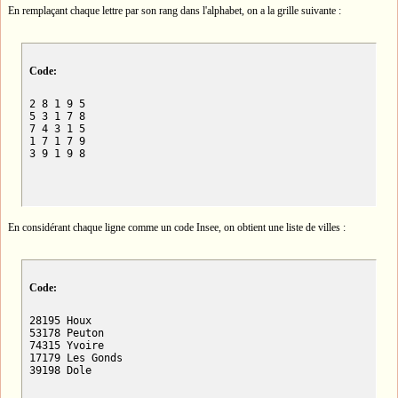
En remplaçant chaque lettre par son rang dans l'alphabet, on a la grille suivante :
Code:
2 8 1 9 5

5 3 1 7 8

7 4 3 1 5

1 7 1 7 9

3 9 1 9 8
En considérant chaque ligne comme un code Insee, on obtient une liste de villes :
Code:
28195 Houx

53178 Peuton

74315 Yvoire

17179 Les Gonds

39198 Dole