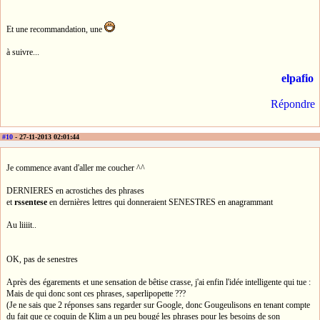
Et une recommandation, une
à suivre...
elpafio
Répondre
#10
- 27-11-2013 02:01:44
Je commence avant d'aller me coucher ^^
DERNIERES en acrostiches des phrases
et
rssentese
en dernières lettres qui donneraient SENESTRES en anagrammant
Au liiiit..
OK, pas de senestres
Après des égarements et une sensation de bêtise crasse, j'ai enfin l'idée intelligente qui tue :
Mais de qui donc sont ces phrases, saperlipopette ???
(Je ne sais que 2 réponses sans regarder sur Google, donc Gougeulisons en tenant compte
du fait que ce coquin de Klim a un peu bougé les phrases pour les besoins de son