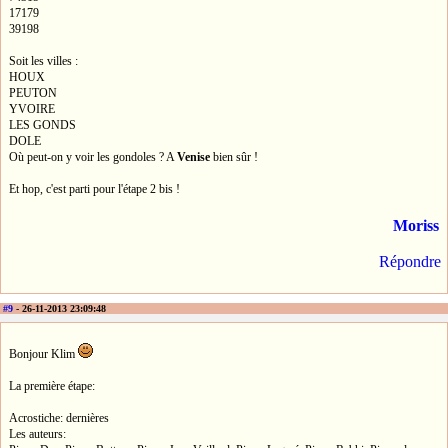
17179
39198
Soit les villes :
HOUX
PEUTON
YVOIRE
LES GONDS
DOLE
Où peut-on y voir les gondoles ? A
Venise
bien sûr !
Et hop, c'est parti pour l'étape 2 bis !
Moriss
Répondre
#9
- 26-11-2013 23:09:48
Bonjour Klim
La première étape:
Acrostiche: dernières
Les auteurs: