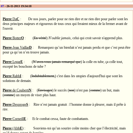
#7
- 26-11-2013 19:34:18
Pierre
Da
C
: De nos jours, parler pour ne rien dire et ne rien dire pour parler sont les
deux principes majeurs et rigoureux de tous ceux qui feraient mieux de la fermer avant de
l'ouvrir.
Pierre
Botter
O
: (
En vérité
)
N'oublie jamais
, celui qui croit savoir n'apprend plus.
Pierre
-Jean Vaillar
D
: Remarquez qu’un bienfait n’est jamais perdu et que c’est peut-être
pour ça qu’on n’en trouve jamais.
Pierre
Legar
E
: (
N’avez-vous jamais remarqué que
) la colle en tube, ça colle tout,
excepté les bouchons de tube ?
Pierre
Rabh
I
: (
Indubitablement,
) c'est dans les utopies d'aujourd'hui que sont les
solutions de demain.
Pierre
de Couberti
N
: (
Envisagez
) le succès (
non
) n'est pas (
comme
) un but, mais
(
comme
) un moyen de viser plus haut.
Pierre
Desproge
S
: Rire n’est jamais gratuit : l’homme donne à pleurer, mais il prête à
rire.
Pierre
Corneill
E
: Et le combat cessa, faute de combattants.
Pierre
(Abb
E
)
: Souviens-toi qu’un sourire coûte moins cher que l’électricité, mais
qu’il donne autant de lumière.