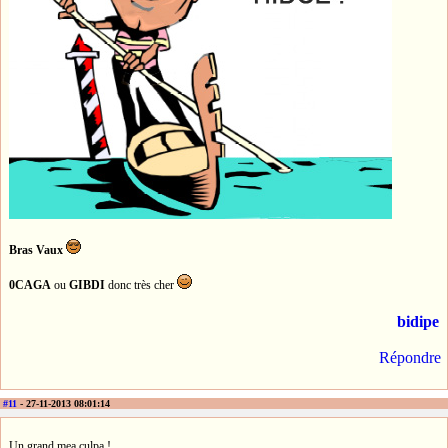
Bras Vaux
0CAGA
ou
GIBDI
donc très cher
bidipe
Répondre
#11
- 27-11-2013 08:01:14
Un grand mea culpa !