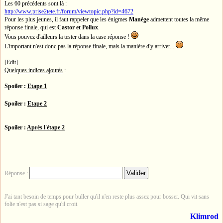
Les 60 précédents sont là :
http://www.prise2tete.fr/forum/viewtopic.php?id=4672
Pour les plus jeunes, il faut rappeler que les énigmes
Manège
admettent toutes la même
réponse finale, qui est
Castor et Pollux
.
Vous pouvez d'ailleurs la tester dans la case réponse !
L'important n'est donc pas la réponse finale, mais la manière d'y arriver...
[Edit]
Quelques indices ajoutés
:
Spoiler :
Etape 1
Spoiler :
Etape 2
Spoiler :
Après l'étape 2
Réponse :
J'ai tant besoin de temps pour buller qu'il n'en reste plus assez pour bosser. Qui vit sans
folie n'est pas si sage qu'il croit.
Klimrod