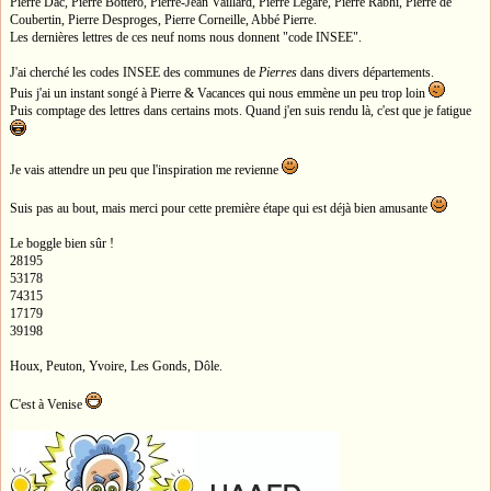
Pierre Dac, Pierre Bottero, Pierre-Jean Vaillard, Pierre Legaré, Pierre Rabhi, Pierre de
Coubertin, Pierre Desproges, Pierre Corneille, Abbé Pierre.
Les dernières lettres de ces neuf noms nous donnent "code INSEE".
J'ai cherché les codes INSEE des communes de
Pierres
dans divers départements.
Puis j'ai un instant songé à Pierre & Vacances qui nous emmène un peu trop loin
Puis comptage des lettres dans certains mots. Quand j'en suis rendu là, c'est que je fatigue
Je vais attendre un peu que l'inspiration me revienne
Suis pas au bout, mais merci pour cette première étape qui est déjà bien amusante
Le boggle bien sûr !
28195
53178
74315
17179
39198
Houx, Peuton, Yvoire, Les Gonds, Dôle.
C'est à Venise