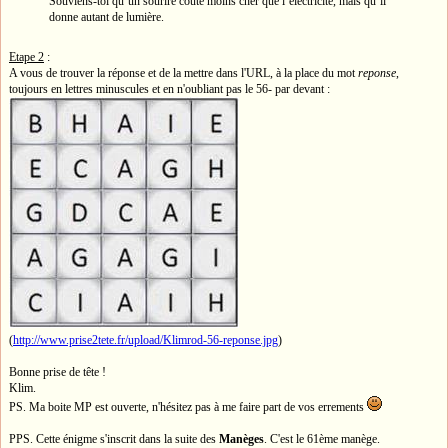
Souviens-toi qu’un sourire coûte moins cher que l’électricité, mais qu’il
donne autant de lumière.
Etape 2
:
A vous de trouver la réponse et de la mettre dans l'URL, à la place du mot
reponse
,
toujours en lettres minuscules et en n'oubliant pas le 56- par devant :
(
http://www.prise2tete.fr/upload/Klimrod-56-reponse.jpg
)
Bonne prise de tête !
Klim.
PS. Ma boite MP est ouverte, n'hésitez pas à me faire part de vos errements
PPS. Cette énigme s'inscrit dans la suite des
Manèges
. C'est le 61ème manège.