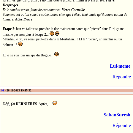
Rire n’est jamais gratuit : l’homme donne à pleurer, mais il prête à rire.
Pierre
Desproges
Et le combat cessa, faute de combattants.
Pierre Corneille
Souviens-toi qu’un sourire coûte moins cher que l’électricité, mais qu’il donne autant de
lumière.
Abbé Pierre
Etape 2
: ben va falloir se prendre la tête maintenant parce que "pierre" dans l'url, ça ne
marche pas non plus à l'étape 2...
M'enfin, le 56, ça serait peut-être dans le Morbihan...? Et la "pierre", un menhir ou un
dolmen...?
Et je ne suis pas un spé du Boggle...
Lui-meme
Répondre
#6
- 26-11-2013 19:15:32
Déjà, j'ai
DERNIERES
. Après, ...
SabanSuresh
Répondre