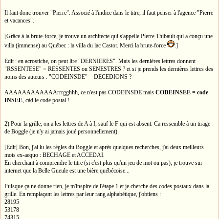
Il faut donc trouver "Pierre". Associé à l'indice dans le titre, il faut penser à l'agence "Pierre
et vacances".
[Grâce à la brute-force, je trouve un architecte qui s'appelle Pierre Thibault qui a conçu une
villa (immense) au Québec : la villa du lac Castor. Merci la brute-force
.]
Edit : en acrostiche, on peut lire "DERNIERES". Mais les dernières lettres donnent
"RSSENTESE" = RESSENTES ou SENESTRES ? et si je prends les dernières lettres des
noms des auteurs : "CODEINSDE" = DECEDIONS ?
AAAAAAAAAAAArrrgghhh, ce n'est pas CODEINSDE mais
CODEINSEE = code
INSEE
, càd le code postal !
2) Pour la grille, on a les lettres de A à I, sauf le F qui est absent. Ca ressemble à un tirage
de Boggle (je n'y ai jamais joué personnellement).
[Edit] Bon, j'ai lu les règles du Boggle et après quelques recherches, j'ai deux meilleurs
mots ex-aequo : BECHAGE et ACCEDAI.
En cherchant à comprendre le titre (si c'est plus qu'un jeu de mot ou pas), je trouve sur
internet que la Belle Gueule est une bière québécoise...
Puisque ça ne donne rien, je m'inspire de l'étape 1 et je cherche des codes postaux dans la
grille. En remplaçant les lettres par leur rang alphabétique, j'obtiens :
28195
53178
74315