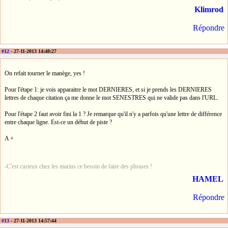
Klimrod
Répondre
#12
- 27-11-2013 14:48:27
On refait tourner le manège, yes !
Pour l'étape 1: je vois apparaitre le mot DERNIERES, et si je prends les DERNIERES
lettres de chaque citation ça me donne le mot SENESTRES qui ne valide pas dans l'URL.
Pour l'étape 2 faut avoir fini la 1 ? Je remarque qu'il n'y a parfois qu'une lettre de différence
entre chaque ligne. Est-ce un début de piste ?
A +
-C'est curieux chez les marins ce besoin de faire des phrases !
HAMEL
Répondre
#13
- 27-11-2013 14:57:44