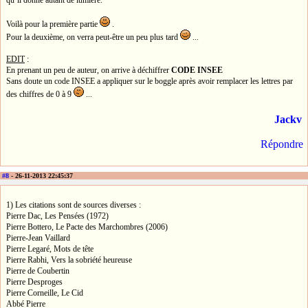
Voilà pour la première partie
.
Pour la deuxième, on verra peut-être un peu plus tard
...
EDIT
:
En prenant un peu de auteur, on arrive à déchiffrer
CODE INSEE
Sans doute un code INSEE a appliquer sur le boggle après avoir remplacer les lettres par
des chiffres de 0 à 9
...
Jackv
Répondre
#8
- 26-11-2013 22:45:37
1) Les citations sont de sources diverses :
Pierre Dac, Les Pensées (1972)
Pierre Bottero, Le Pacte des Marchombres (2006)
Pierre-Jean Vaillard
Pierre Legaré, Mots de tête
Pierre Rabhi, Vers la sobriété heureuse
Pierre de Coubertin
Pierre Desproges
Pierre Corneille, Le Cid
Abbé Pierre