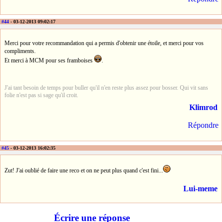
#44
- 03-12-2013 09:02:17
Merci pour votre recommandation qui a permis d'obtenir une étoile, et merci pour vos
compliments.
Et merci à MCM pour ses framboises
.
J'ai tant besoin de temps pour buller qu'il n'en reste plus assez pour bosser. Qui vit sans
folie n'est pas si sage qu'il croit.
Klimrod
Répondre
#45
- 03-12-2013 16:02:35
Zut! J'ai oublié de faire une reco et on ne peut plus quand c'est fini...
Lui-meme
Écrire une réponse