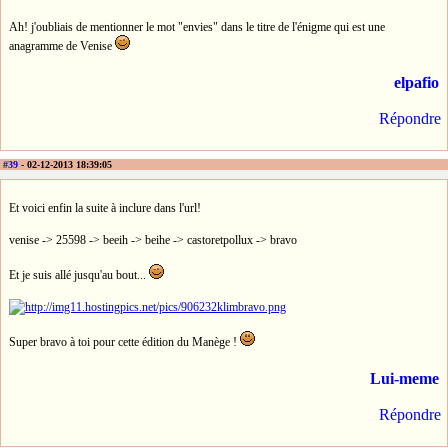
Ah! j'oubliais de mentionner le mot "envies" dans le titre de l'énigme qui est une
anagramme de Venise
elpafio
Répondre
#39
- 02-12-2013 18:39:05
Et voici enfin la suite à inclure dans l'url!
venise -> 25598 -> beeih -> beihe -> castoretpollux -> bravo
Et je suis allé jusqu'au bout...
Super bravo à toi pour cette édition du Manège !
Lui-meme
Répondre