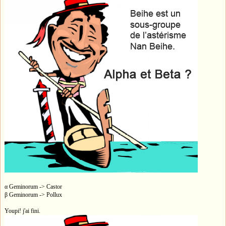
α Geminorum -> Castor
β Geminorum -> Pollux
Youpi! j'ai fini.