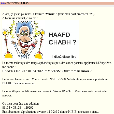
#40
- 02-12-2013 18:51:29
Alors, ça y est, j'ai réussi à trouver "
Venise
" ! (voir mon post précédent : #8)
A l'adresse internet je trouve :
La même technique des rangs alphabétiques puis des codes postaux appliquée à l'étape 2bis
me donne :
HAAFD CHABH = 81164 38128 = MEZENS CORPS =
Mais encore ?
!
En faisant l'inverse avec Venise : code INSEE 25598. Substitution par rang alphabétique :
BEEIH. C'est une impasse.
Le scientifique me fait penser au concept d'
idée
= ID = 94... Mais je ne vois pas où aller
avec ça.
Ou bien peut-être une addition :
81164 + 38128 = 119292
En substitution alphabétique inverse, 11 9 2 9 2 donne KIBIB, une fausse piste...