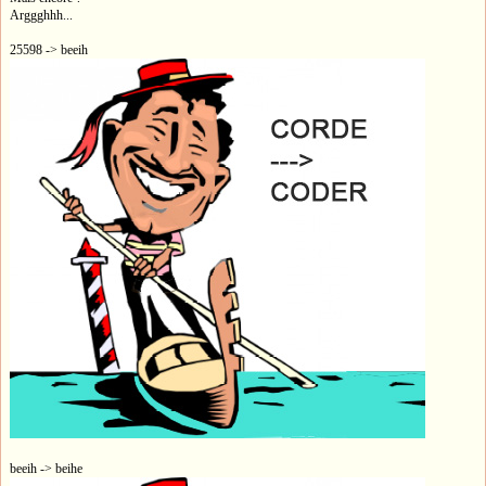
Arggghhh...
25598 -> beeih
beeih -> beihe