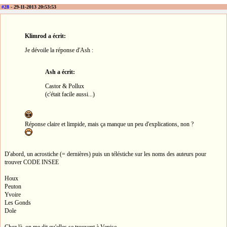
#28
- 29-11-2013 20:53:53
Klimrod a écrit:
Je dévoile la réponse d'Ash :
Ash a écrit:
Castor & Pollux
(c'était facile aussi...)
Réponse claire et limpide, mais ça manque un peu d'explications, non ?
D'abord, un acrostiche (= dernières) puis un téléstiche sur les noms des auteurs pour
trouver CODE INSEE
Houx
Peuton
Yvoire
Les Gonds
Dole