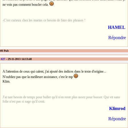
ne vois pas comment boucler cela.
-C'est curieux chez les marins ce besoin de faire des phrases !
HAMEL
Répondre
#0 Pub
#27
- 29-11-2013 14:13:48
A l'attention de ceux qui calent, j'ai ajouté des indices dans le texte d'origine...
N'oubliez pas que la meilleure assistance, c'est le mp
Klim.
J'ai tant besoin de temps pour buller qu'il n'en reste plus assez pour bosser. Qui vit sans
folie n'est pas si sage qu'il croit.
Klimrod
Répondre