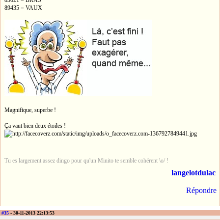
89435 = VAUX
Magnifique, superbe !
Ça vaut bien deux étoiles !
Tu es largement assez dingo pour qu'un Minito te semble cohérent \o/ !
langelotdulac
Répondre
#35
- 30-11-2013 22:13:53