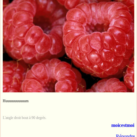
Huuuuuuuuuuum
L'angle droit bout à 90 degrés.
moicestmoi
Répondre