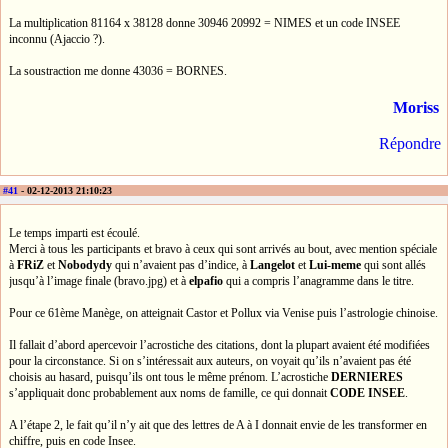
La multiplication 81164 x 38128 donne 30946 20992 = NIMES et un code INSEE
inconnu (Ajaccio ?).
La soustraction me donne 43036 = BORNES.
Moriss
Répondre
#41
- 02-12-2013 21:10:23
Le temps imparti est écoulé.
Merci à tous les participants et bravo à ceux qui sont arrivés au bout, avec mention spéciale
à
FRiZ
et
Nobodydy
qui n’avaient pas d’indice, à
Langelot
et
Lui-meme
qui sont allés
jusqu’à l’image finale (bravo.jpg) et à
elpafio
qui a compris l’anagramme dans le titre.
Pour ce 61ème Manège, on atteignait Castor et Pollux via Venise puis l’astrologie chinoise.
Il fallait d’abord apercevoir l’acrostiche des citations, dont la plupart avaient été modifiées
pour la circonstance. Si on s’intéressait aux auteurs, on voyait qu’ils n’avaient pas été
choisis au hasard, puisqu’ils ont tous le même prénom. L’acrostiche
DERNIERES
s’appliquait donc probablement aux noms de famille, ce qui donnait
CODE INSEE
.
A l’étape 2, le fait qu’il n’y ait que des lettres de A à I donnait envie de les transformer en
chiffre, puis en code Insee.