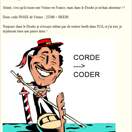
Ahmé, c'est qu'il existe une Venise en France, mais dans le Doubs je m'étais abstenue ^^
Donc code INSEE de Venise : 25598 = BEEIH
Toujours dans le Doubs je n'essaye même pas de rentrer beeih dans l'Url, et j'ai tort, je
m'jetterais bien une pierre tiens !