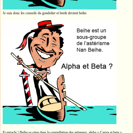
Je suis donc les conseils du gondolier et beeih devient beihe.
Et miracle ! Beihe se situe dans la constellation des gémeaux, alpha = Castor et beta =