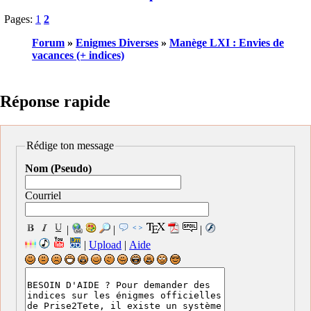
Pages:
1
2
Forum
»
Enigmes Diverses
»
Manège LXI : Envies de
vacances (+ indices)
Réponse rapide
Rédige ton message
Nom (Pseudo)
Courriel
|
|
|
|
Upload
|
Aide