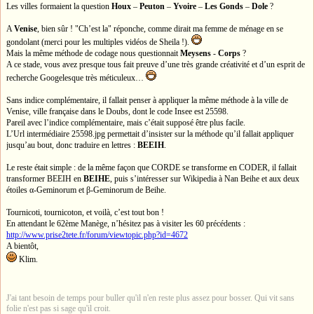
Les villes formaient la question
Houx
–
Peuton
–
Yvoire
–
Les Gonds
–
Dole
?
A
Venise
, bien sûr ! "Ch’est la" réponche, comme dirait ma femme de ménage en se
gondolant (merci pour les multiples vidéos de Sheila !).
Mais la même méthode de codage nous questionnait
Meysens
-
Corps
?
A ce stade, vous avez presque tous fait preuve d’une très grande créativité et d’un esprit de
recherche Googelesque très méticuleux…
Sans indice complémentaire, il fallait penser à appliquer la même méthode à la ville de
Venise, ville française dans le Doubs, dont le code Insee est 25598.
Pareil avec l’indice complémentaire, mais c’était supposé être plus facile.
L’Url intermédiaire 25598.jpg permettait d’insister sur la méthode qu’il fallait appliquer
jusqu’au bout, donc traduire en lettres :
BEEIH
.
Le reste était simple : de la même façon que CORDE se transforme en CODER, il fallait
transformer BEEIH en
BEIHE
, puis s’intéresser sur Wikipedia à Nan Beihe et aux deux
étoiles α-Geminorum et β-Geminorum de Beihe.
Tournicoti, tournicoton, et voilà, c’est tout bon !
En attendant le 62ème Manège, n’hésitez pas à visiter les 60 précédents :
http://www.prise2tete.fr/forum/viewtopic.php?id=4672
A bientôt,
Klim.
J'ai tant besoin de temps pour buller qu'il n'en reste plus assez pour bosser. Qui vit sans
folie n'est pas si sage qu'il croit.