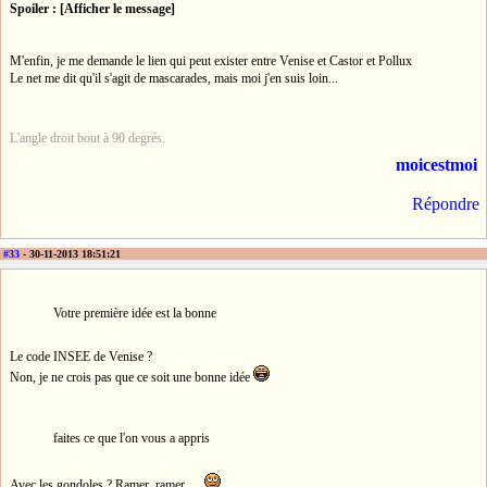
Spoiler : [Afficher le message]
M'enfin, je me demande le lien qui peut exister entre Venise et Castor et Pollux
Le net me dit qu'il s'agit de mascarades, mais moi j'en suis loin...
L'angle droit bout à 90 degrés.
moicestmoi
Répondre
#33
- 30-11-2013 18:51:21
Votre première idée est la bonne
Le code INSEE de Venise ?
Non, je ne crois pas que ce soit une bonne idée
faites ce que l'on vous a appris
Avec les gondoles ? Ramer, ramer, ...