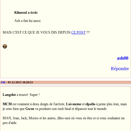
Klimrod a écrit:
Ash a fini lui aussi.
MAIS C'EST CE QUE JE VOUS DIS DEPUIS
CE POST
!!!
ash00
Répondre
#36
- 01-12-2013 10:20:53
Langelot
a trouvé. Super !
MCM
est vraiment à deux doigts de l'arrivée,
Lui-meme
et
elpafio
à peine plus loin, mais
je sens bien que
Gwen
va produire son rush final et dépasser tout le monde.
MAN, Jean, Jack, Moriss et les autres, dîtes-moi où vous en êtes et si vous souhaitez un
peu d'aide.