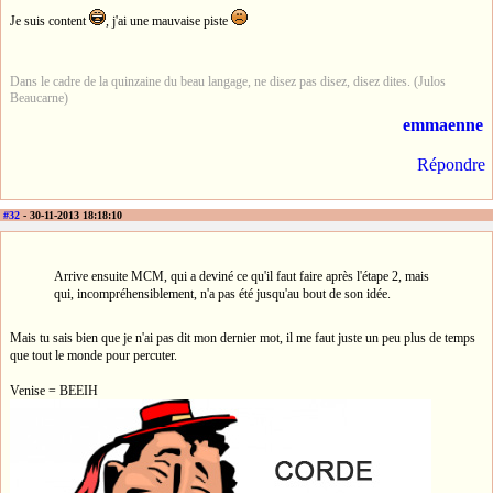
Je suis content
, j'ai une mauvaise piste
Dans le cadre de la quinzaine du beau langage, ne disez pas disez, disez dites. (Julos
Beaucarne)
emmaenne
Répondre
#32
- 30-11-2013 18:18:10
Arrive ensuite MCM, qui a deviné ce qu'il faut faire après l'étape 2, mais
qui, incompréhensiblement, n'a pas été jusqu'au bout de son idée.
Mais tu sais bien que je n'ai pas dit mon dernier mot, il me faut juste un peu plus de temps
que tout le monde pour percuter.
Venise = BEEIH