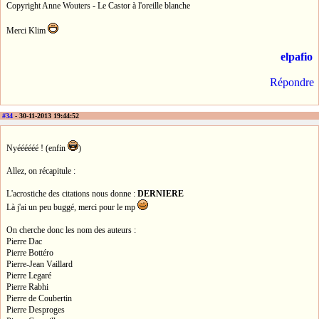
Copyright Anne Wouters - Le Castor à l'oreille blanche
Merci Klim
elpafio
Répondre
#34
- 30-11-2013 19:44:52
Nyéééééé ! (enfin
)
Allez, on récapitule :
L'acrostiche des citations nous donne :
DERNIERE
Là j'ai un peu buggé, merci pour le mp
On cherche donc les nom des auteurs :
Pierre Dac
Pierre Bottéro
Pierre-Jean Vaillard
Pierre Legaré
Pierre Rabhi
Pierre de Coubertin
Pierre Desproges