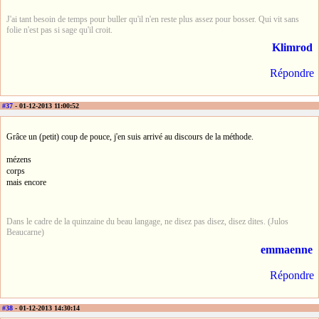
J'ai tant besoin de temps pour buller qu'il n'en reste plus assez pour bosser. Qui vit sans
folie n'est pas si sage qu'il croit.
Klimrod
Répondre
#37
- 01-12-2013 11:00:52
Grâce un (petit) coup de pouce, j'en suis arrivé au discours de la méthode.
mézens
corps
mais encore
Dans le cadre de la quinzaine du beau langage, ne disez pas disez, disez dites. (Julos
Beaucarne)
emmaenne
Répondre
#38
- 01-12-2013 14:30:14