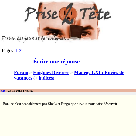
Pages:
1
2
Écrire une réponse
Forum
»
Enigmes Diverses
»
Manège LXI : Envies de
vacances (+ indices)
#26
- 28-11-2013 17:33:27
Bon, ce n'est probablement pas Sheila et Ringo que tu veux nous faire découvrir