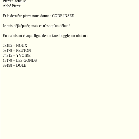
Pierre Corneille
Abbé Pierre
Et la dernière pierre nous donne : CODE INSEE
Je suis déjà épatée, mais ce n'est qu'un début !
En traduisant chaque ligne de ton faux boggle, on obtient :
28195 = HOUX
53178 = PEUTON
74315 = YVOIRE
17179 = LES GONDS
39198 = DOLE