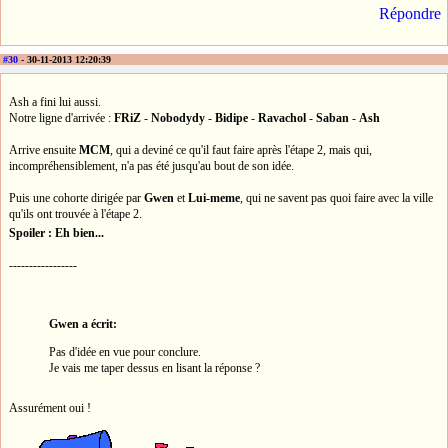
Répondre
#30
- 30-11-2013 12:20:39
Ash a fini lui aussi.
Notre ligne d'arrivée :
FRiZ
-
Nobodydy
-
Bidipe
-
Ravachol
-
Saban
-
Ash
Arrive ensuite
MCM
, qui a deviné ce qu'il faut faire après l'étape 2, mais qui,
incompréhensiblement, n'a pas été jusqu'au bout de son idée.
Puis une cohorte dirigée par
Gwen
et
Lui-meme
, qui ne savent pas quoi faire avec la ville
qu'ils ont trouvée à l'étape 2.
Spoiler : Eh bien...
-----------------
Gwen a écrit:
Pas d'idée en vue pour conclure.
Je vais me taper dessus en lisant la réponse ?
Assurément oui !