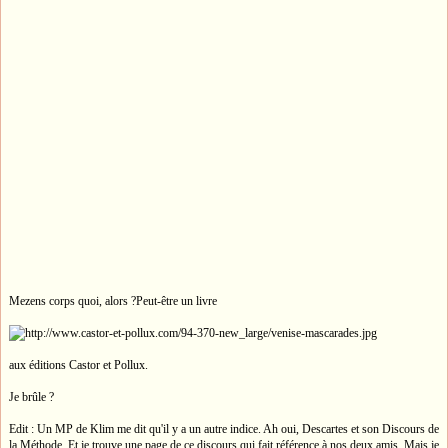
Mezens corps quoi, alors ?Peut-être un livre
aux éditions Castor et Pollux.
Je brûle ?
Edit : Un MP de Klim me dit qu'il y a un autre indice. Ah oui, Descartes et son Discours de
la Méthode. Et je trouve une page de ce discours qui fait référence à nos deux amis. Mais je