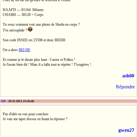
Chez là, on me dit qu'elles se trouvent à Venise.
HAAFD --- 81164 Mézens
CHABH --- 38128 = Corps
Tu veux vraiment voir une photo de Sheila en corps ?
T'es nécrophile ?
Son code INSEE est 25598 et donc BEEIH
On a alors
BEI HE
Et comme je le disais plus haut : Castor et Pollux !
Je l'avais bien dit ! Mais il a fallu tout te répéter ! T'exagères !
ash00
Répondre
#29
- 29-11-2013 21:26:46
Pas d'idée en vue pour conclure.
Je vais me taper dessus en lisant la réponse ?
gwen27