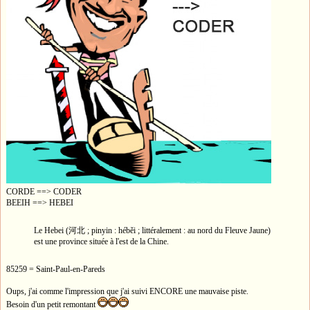
CORDE ==> CODER
BEEIH ==> HEBEI
Le Hebei (河北 ; pinyin : héběi ; littéralement : au nord du Fleuve Jaune)
est une province située à l'est de la Chine.
85259 = Saint-Paul-en-Pareds
Oups, j'ai comme l'impression que j'ai suivi ENCORE une mauvaise piste.
Besoin d'un petit remontant