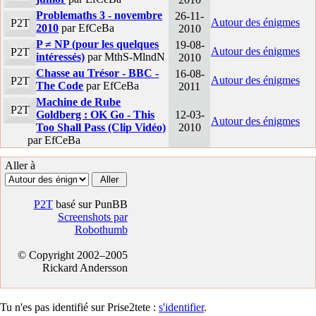
Problemaths 3 - novembre
26-11-
Autour des énigmes
P2T
2010
par EfCeBa
2010
P ≠ NP (pour les quelques
19-08-
Autour des énigmes
P2T
intéressés)
par MthS-MlndN
2010
Chasse au Trésor - BBC -
16-08-
Autour des énigmes
P2T
The Code
par EfCeBa
2011
Machine de Rube
P2T
Goldberg : OK Go - This
12-03-
Autour des énigmes
Too Shall Pass (Clip Vidéo)
2010
par EfCeBa
Aller à
P2T
basé sur PunBB
Screenshots par
Robothumb
© Copyright 2002–2005
Rickard Andersson
Tu n'es pas identifié sur Prise2tete :
s'identifier
.