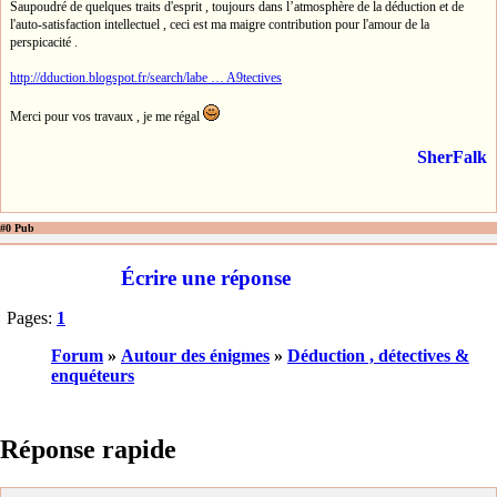
Saupoudré de quelques traits d'esprit , toujours dans l’atmosphère de la déduction et de
l'auto-satisfaction intellectuel , ceci est ma maigre contribution pour l'amour de la
perspicacité .
http://dduction.blogspot.fr/search/labe … A9tectives
Merci pour vos travaux , je me régal
SherFalk
#0 Pub
Écrire une réponse
Pages:
1
Forum
»
Autour des énigmes
»
Déduction , détectives &
enquéteurs
Réponse rapide