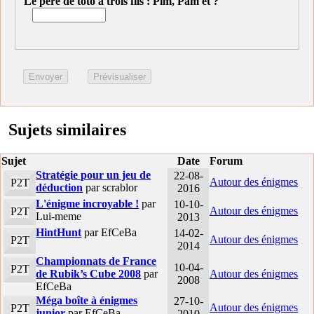
Le père de toto a trois fils : Pim, Pam et ?
Sujets similaires
Sujet
Date
Forum
Stratégie pour un jeu de
22-08-
Autour des énigmes
P2T
déduction
par scrablor
2016
L'énigme incroyable !
par
10-10-
Autour des énigmes
P2T
Lui-meme
2013
HintHunt
par EfCeBa
14-02-
Autour des énigmes
P2T
2014
Championnats de France
10-04-
P2T
de Rubik’s Cube 2008
par
Autour des énigmes
2008
EfCeBa
Méga boîte à énigmes
27-10-
Autour des énigmes
P2T
junior
par EfCeBa
2010