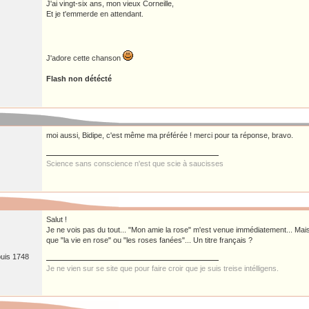
J'ai vingt-six ans, mon vieux Corneille,
Et je t'emmerde en attendant.
J'adore cette chanson
Flash non détécté
moi aussi, Bidipe, c'est même ma préférée ! merci pour ta réponse, bravo.
Science sans conscience n'est que scie à saucisses
Salut !
Je ne vois pas du tout... "Mon amie la rose" m'est venue immédiatement... Mais
que "la vie en rose" ou "les roses fanées"... Un titre français ?
puis 1748
Je ne vien sur se site que pour faire croir que je suis treise intélligens.