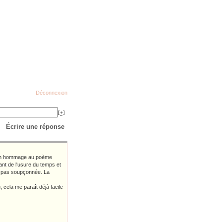
Déconnexion
[+]
Écrire une réponse
it un hommage au poème
tant de l'usure du temps et
it pas soupçonnée. La
, cela me paraît déjà facile