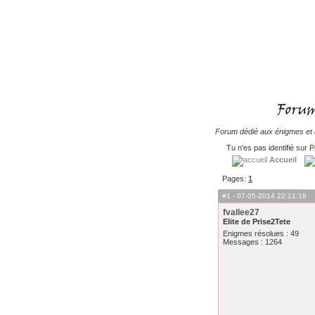
Forum dédié aux énigmes et à
Tu n'es pas identifié sur P
Accueil
Pages:
1
#1
- 07-05-2014 22:11:18
fvallee27
Elite de Prise2Tete
Enigmes résolues : 49
Messages : 1264