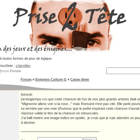
 toutes formes de jeux de logique.
rise2tete :
s'identifier
.
Forum
Forum
»
Enigmes Culture G
»
Carpe diem
bonsoir,
j'ai longtemps cru que cette chanson de l'un de nos plus grands artistes éta
"Mignonne allons voir si la rose..." mais Ronsard n'est pas cité. Elle parle pour
se termine par une note d'humour que le poète inspirant cette chanson n'aura
réponse valide le titre de la chanson en minuscules.
J'ai failli mettre une image-indice en spoiler, je crois que je vais attendre un peu
à deviner.