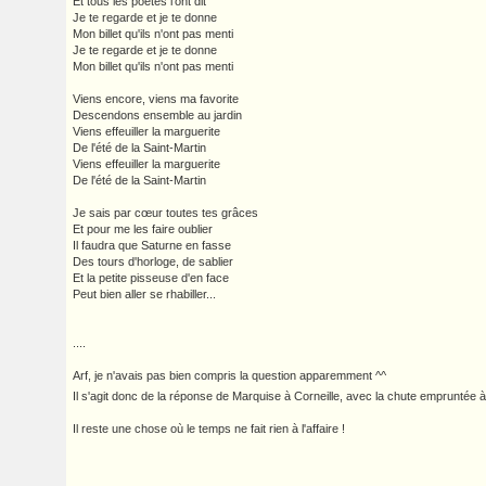
Et tous les poètes l'ont dit
Je te regarde et je te donne
Mon billet qu'ils n'ont pas menti
Je te regarde et je te donne
Mon billet qu'ils n'ont pas menti
Viens encore, viens ma favorite
Descendons ensemble au jardin
Viens effeuiller la marguerite
De l'été de la Saint-Martin
Viens effeuiller la marguerite
De l'été de la Saint-Martin
Je sais par cœur toutes tes grâces
Et pour me les faire oublier
Il faudra que Saturne en fasse
Des tours d'horloge, de sablier
Et la petite pisseuse d'en face
Peut bien aller se rhabiller...
....
Arf, je n'avais pas bien compris la question apparemment ^^
Il s'agit donc de la réponse de Marquise à Corneille, avec la chute empruntée
Il reste une chose où le temps ne fait rien à l'affaire !