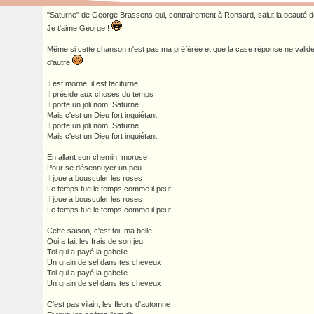
"Saturne" de George Brassens qui, contrairement à Ronsard, salut la beauté d
Je t'aime George !
Même si cette chanson n'est pas ma préférée et que la case réponse ne valide 
d'autre
Il est morne, il est taciturne
Il préside aux choses du temps
Il porte un joli nom, Saturne
Mais c'est un Dieu fort inquiétant
Il porte un joli nom, Saturne
Mais c'est un Dieu fort inquiétant
En allant son chemin, morose
Pour se désennuyer un peu
Il joue à bousculer les roses
Le temps tue le temps comme il peut
Il joue à bousculer les roses
Le temps tue le temps comme il peut
Cette saison, c'est toi, ma belle
Qui a fait les frais de son jeu
Toi qui a payé la gabelle
Un grain de sel dans tes cheveux
Toi qui a payé la gabelle
Un grain de sel dans tes cheveux
C'est pas vilain, les fleurs d'automne