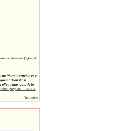
poème de Ronsard ("Quand
de Pierre Corneille et y
uise" dont il est
 elle-même, courtisée
s.com/?page=te … id=80&
)
Répondre