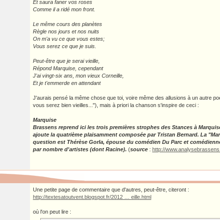
Et saura faner vos roses
Comme il a ridé mon front.
Le même cours des planètes
Règle nos jours et nos nuits
On m'a vu ce que vous estes;
Vous serez ce que je suis.
Peut-être que je serai vieille,
Répond Marquise, cependant
J'ai vingt-six ans, mon vieux Corneille,
Et je t'emmerde en attendant
J'aurais pensé la même chose que toi, voire même des allusions à un autre 
vous serez bien vieilles..."), mais à priori la chanson s'inspire de ceci :
Marquise
Brassens reprend ici les trois premières strophes des Stances à Marquise 
ajoute la quatrième plaisamment composée par Tristan Bernard. La "Marq
question est Thérèse Gorla, épouse du comédien Du Parc et comédienne
par nombre d'artistes (dont Racine).
(
source
:
http://www.analysebrassen
Une petite page de commentaire que d'autres, peut-être, citeront :
http://textesatoutvent.blogspot.fr/2012 … eille.html
où l'on peut lire :