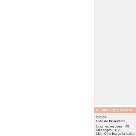
#9
- 08-05-2014 14:49:14
bidipe
Elite de Prise2Tete
Enigmes résolues : 49
Messages : 1126
Lieu: Côte basco-landaise