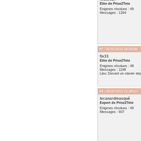
Elite de Prise2Tete
Enigmes résolues : 49
Messages : 1264
#7
- 08-05-2014 09:58:08
fix33
Elite de Prise2Tete
Enigmes résolues : 48
Messages : 1198
Lieu: Devant un clavier de
#8
- 08-05-2014 11:48:47
lecanardmasqué
Expert de Prise2Tete
Enigmes résolues : 49
Messages : 607