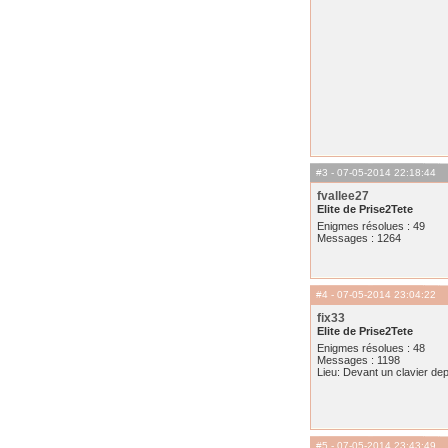
#3
- 07-05-2014 22:18:44
fvallee27
Elite de Prise2Tete
Enigmes résolues : 49
Messages : 1264
#4
- 07-05-2014 23:04:22
fix33
Elite de Prise2Tete
Enigmes résolues : 48
Messages : 1198
Lieu: Devant un clavier de
#5
- 07-05-2014 23:43:49