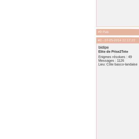
#0 Pub
#2
- 07-05-2014 22:17:22
bidipe
Elite de Prise2Tete
Enigmes résolues : 49
Messages : 1126
Lieu: Côte basco-landaise