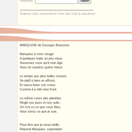
Réponse :
Science sans conscience n'est que scie à saucisses
MARQUISE de Georges Brassens
Marquise si mon visage
A quelques traits un peu vieux
Souvenez-vous qu'à mon âge
Vous ne vaudrez guère mieux
Le temps aux plus belles choses
Se plaît à faire un affront,
Et saura faner vos roses
Comme il a ridé mon front.
Le même cours des planètes
Règle nos jours et nos nuits :
On m’a vu ce que vous êtes;
Vous serez ce que je suis.
Peut-être que je serai vieille,
Répond Marquise, cependant