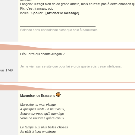
Langelot, il s'agit bien de ce grand artiste, mais ce n'est pas à cette chanson q
Fix, c'est français, oui.
indice :
Spoiler : [Afficher le message]
Science sans conscience n'est que scie à saucisses
Léo Ferré qui chante Aragon ?...
Je ne vien sur se site que pour faire croir que je suis treise intélligens.
puis 1748
Marquise
, de Brassens
Marquise, si mon visage
A quelques traits un peu vieux,
Souvenez-vous qu'à mon âge
Vous ne vaudrez guère mieux.
Le temps aux plus belles choses
Se plaît à faire un affront