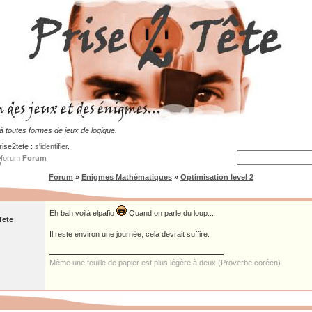
 toutes formes de jeux de logique.
rise2tete :
s'identifier
.
Forum
Forum
»
Enigmes Mathématiques
»
Optimisation level 2
Eh bah voilà elpafio
Quand on parle du loup...
Tete
Il reste environ une journée, cela devrait suffire.
Même une feuille de papier est plus légère à deux (Proverbe coréen)