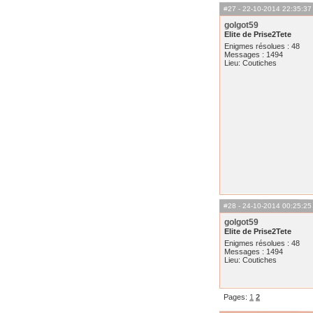
#27
- 22-10-2014 22:35:37
golgot59
Elite de Prise2Tete
Enigmes résolues : 48
Messages : 1494
Lieu: Coutiches
#28
- 24-10-2014 00:25:25
golgot59
Elite de Prise2Tete
Enigmes résolues : 48
Messages : 1494
Lieu: Coutiches
Pages:
1
2