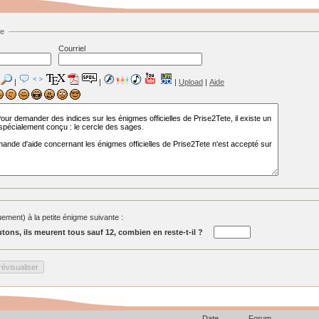
ge
Courriel
|
|
|
Upload
|
Aide
ment) à la petite énigme suivante :
tons, ils meurent tous sauf 12, combien en reste-t-il ?
Date
Forum