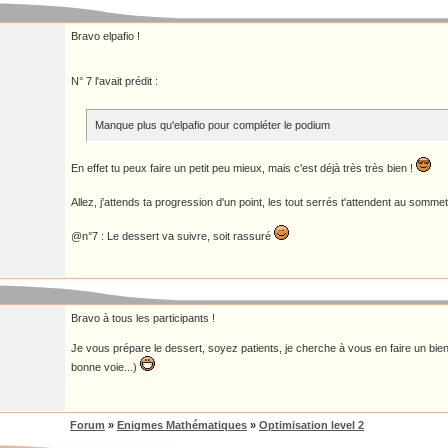
Bravo elpafio !
N° 7 l'avait prédit :
Manque plus qu'elpafio pour compléter le podium
En effet tu peux faire un petit peu mieux, mais c'est déjà très très bien !
Allez, j'attends ta progression d'un point, les tout serrés t'attendent au somme
@n°7 : Le dessert va suivre, soit rassuré
Bravo à tous les participants !
Je vous prépare le dessert, soyez patients, je cherche à vous en faire un bien 
bonne voie...)
Forum
»
Enigmes Mathématiques
»
Optimisation level 2