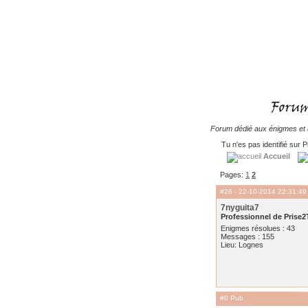
Forum dédié aux énigmes et à
Tu n'es pas identifié sur P
Accueil
Pages:
1
2
#26
- 22-10-2014 22:31:49
7nyguita7
Professionnel de Prise2
Enigmes résolues : 43
Messages : 155
Lieu: Lognes
#0 Pub