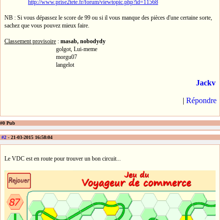
http://www.prise2tete.fr/forum/viewtopic.php?id=11568
NB : Si vous dépassez le score de 99 ou si il vous manque des pièces d'une certaine sorte,
sachez que vous pouvez mieux faire.
Classement provisoire
:
masab, nobodydy
golgot, Lui-meme
morgu07
langelot
Jackv
|
Répondre
#0 Pub
#2
- 21-03-2015 16:58:04
Le VDC est en route pour trouver un bon circuit...