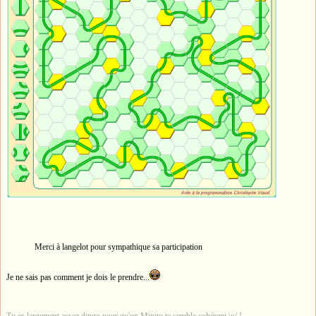
Merci à langelot pour sympathique sa participation
Je ne sais pas comment je dois le prendre...
Tu es largement assez dingo pour qu'un Minito te semble cohérent \o/ !