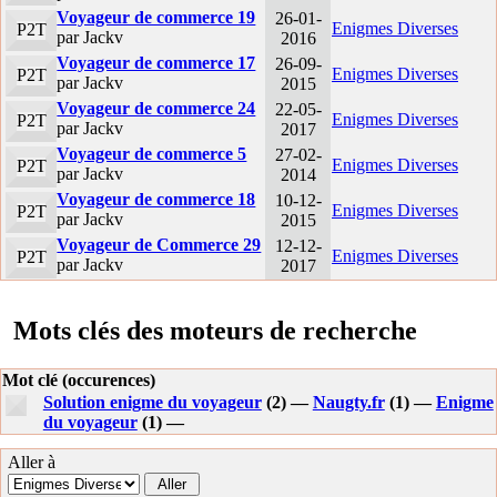
Voyageur de commerce 19
26-01-
Enigmes Diverses
P2T
par Jackv
2016
Voyageur de commerce 17
26-09-
Enigmes Diverses
P2T
par Jackv
2015
Voyageur de commerce 24
22-05-
Enigmes Diverses
P2T
par Jackv
2017
Voyageur de commerce 5
27-02-
Enigmes Diverses
P2T
par Jackv
2014
Voyageur de commerce 18
10-12-
Enigmes Diverses
P2T
par Jackv
2015
Voyageur de Commerce 29
12-12-
Enigmes Diverses
P2T
par Jackv
2017
Mots clés des moteurs de recherche
Mot clé (occurences)
Solution enigme du voyageur
(2) —
Naugty.fr
(1) —
Enigme
du voyageur
(1) —
Aller à