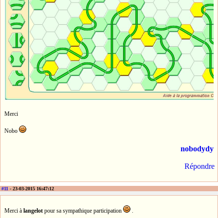
Merci
Nobo
nobodydy
Répondre
#11
- 23-03-2015 16:47:12
Merci à
langelot
pour sa sympathique participation
.