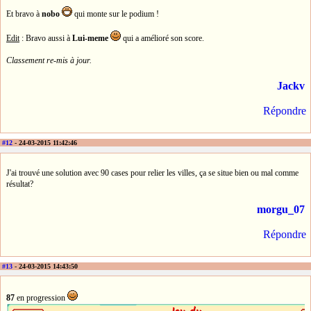
Et bravo à
nobo
qui monte sur le podium !
Edit
: Bravo aussi à
Lui-meme
qui a amélioré son score.
Classement re-mis à jour.
Jackv
Répondre
#12
- 24-03-2015 11:42:46
J'ai trouvé une solution avec 90 cases pour relier les villes, ça se situe bien ou mal comme
résultat?
morgu_07
Répondre
#13
- 24-03-2015 14:43:50
87
en progression