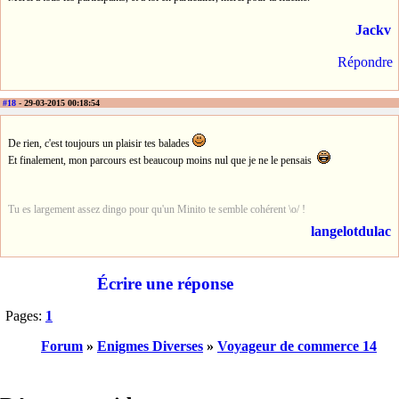
Jackv
Répondre
#18
- 29-03-2015 00:18:54
De rien, c'est toujours un plaisir tes balades
Et finalement, mon parcours est beaucoup moins nul que je ne le pensais
Tu es largement assez dingo pour qu'un Minito te semble cohérent \o/ !
langelotdulac
Écrire une réponse
Pages:
1
Forum
»
Enigmes Diverses
»
Voyageur de commerce 14