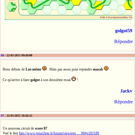
golgot59
Répondre
#6
- 22-03-2015 09:49:08
Bons débuts de
Lui-même
. Mais pas assez pour rejoindre
masab
.
Ce qu'arrive à faire
golgot
à son deuxième essai
!
Jackv
Répondre
#7
- 22-03-2015 10:26:12
Un nouveau circuit de
score 87
.
Voir le lien
http://www.prise2tete.fr/forum/viewtopi … 96#p182189