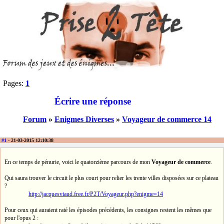
Pages:
1
Écrire une réponse
Forum
»
Enigmes Diverses
»
Voyageur de commerce 14
#1
- 21-03-2015 12:10:38
En ce temps de pénurie, voici le quatorzième parcours de mon
Voyageur de commerce
.
Qui saura trouver le circuit le plus court pour relier les trente villes disposées sur ce plateau
?
http://jacquesviaud.free.fr/P2T/Voyageur.php?enigme=14
Pour ceux qui auraient raté les épisodes précédents, les consignes restent les mêmes que
pour l'opus 2 :