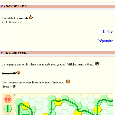
#3
- 21-03-2015 21:45:34
Bon début de
masab
!
Qui dit mieux ?
Jackv
Répondre
#4
- 22-03-2015 08:04:07
Je ne pense pas avoir mieux que masab avec ça mais j'affiche quand même...
Score =
89
Bon, ce n'est pas encore le sommet mais j'améliore...
Score =
88