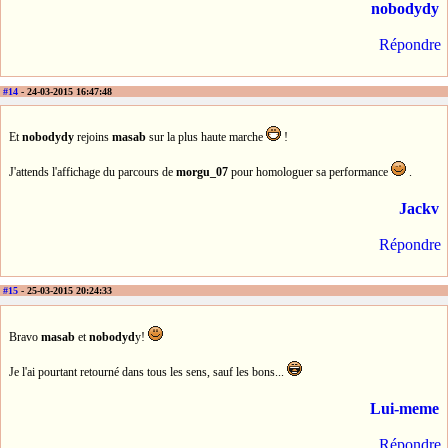
nobodydy
Répondre
#14
- 24-03-2015 16:47:48
Et
nobodydy
rejoins
masab
sur la plus haute marche
!
J'attends l'affichage du parcours de
morgu_07
pour homologuer sa performance
.
Jackv
Répondre
#15
- 25-03-2015 20:24:33
Bravo
masab
et
nobodyd
y!
Je l'ai pourtant retourné dans tous les sens, sauf les bons...
Lui-meme
Répondre