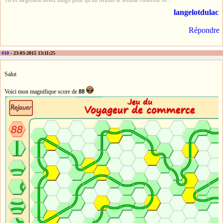
langelotdulac
Répondre
#10
- 23-03-2015 13:11:25
Salut
Voici mon magnifique score de
88