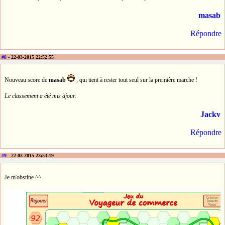
masab
Répondre
#8
- 22-03-2015 22:52:55
Nouveau score de
masab
, qui tient à rester tout seul sur la première marche !
Le classement a été mis àjour.
Jackv
Répondre
#9
- 22-03-2015 23:53:19
Je m'obstine ^^