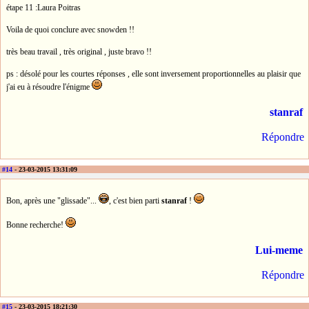
étape 11 :Laura Poitras
Voila de quoi conclure avec snowden !!
très beau travail , très original , juste bravo !!
ps : désolé pour les courtes réponses , elle sont inversement proportionnelles au plaisir que
j'ai eu à résoudre l'énigme
stanraf
Répondre
#14
- 23-03-2015 13:31:09
Bon, après une "glissade"...
, c'est bien parti
stanraf
!
Bonne recherche!
Lui-meme
Répondre
#15
- 23-03-2015 18:21:30