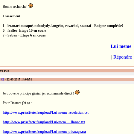
Bonne recherche!
Classement
1 - lecanardmasqué, nobodydy, langelot, ravachol, stanraf - Enigme complétée!
6 - fvallee- Etape 10 en cours
7 - Saban - Etape 6 en cours
Lui-meme
|
Répondre
#0 Pub
#2
- 22-03-2015 14:08:51
Je trouve le principe génial, je recommande direct !
Pour l'instant j'ai ça :
http://www.prise2tete.fr/upload/Lui-meme-revelation.txt
http://www.prise2tete.fr/upload/Lui-mem … llance.txt
http://www.prise2tete.fr/upload/Lui-meme-piratage.txt