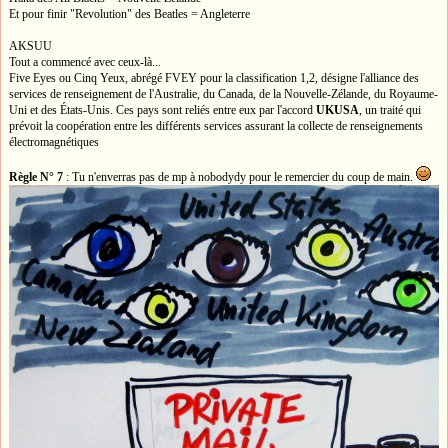
Et pour finir "Revolution" des Beatles = Angleterre
AKSUU
Tout a commencé avec ceux-là...
Five Eyes ou Cinq Yeux, abrégé FVEY pour la classification 1,2, désigne l'alliance des
services de renseignement de l'Australie, du Canada, de la Nouvelle-Zélande, du Royaume-
Uni et des États-Unis. Ces pays sont reliés entre eux par l'accord
UKUSA
, un traité qui
prévoit la coopération entre les différents services assurant la collecte de renseignements
électromagnétiques
Règle N° 7
: Tu n'enverras pas de mp à nobodydy pour le remercier du coup de main.