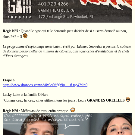
Règle N°5
: Quand le type qui te le demande peut décider de si tu seras écartelé ou non,
alors 2+2 = 5
Le programme d'espionnage américain, révélé par Edward Snowden a permis la collecte
de données personnelles de millions de citoyens, ainsi que celles d'institutions et de chefs
d’États étrangers
Étape 6
https://www.dropbox.com/s/v0x3o0ftfgh9q … 6.mp4?dl=0
Lucky Luke et la famille O'Hara
"Comme ceux-là, ceux-ci les utilisent tous les jours : Leurs
GRANDES OREILLES
Règle N°6
: Méfies-toi de tous, enfin presque...