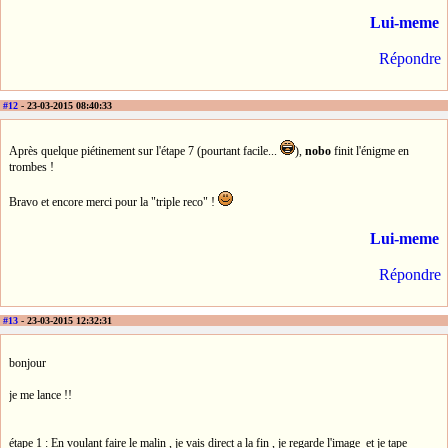
Lui-meme
Répondre
#12
- 23-03-2015 08:40:33
Après quelque piétinement sur l'étape 7 (pourtant facile...
),
nobo
finit l'énigme en
trombes !
Bravo et encore merci pour la "triple reco" !
Lui-meme
Répondre
#13
- 23-03-2015 12:32:31
bonjour
je me lance !!
étape 1 : En voulant faire le malin , je vais direct a la fin , je regarde l'image et je tape