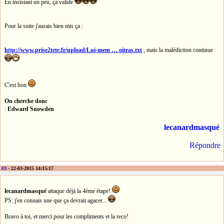
En insistant un peu, ça valide
Pour la suite j'aurais bien mis ça :
http://www.prise2tete.fr/upload/Lui-mem … oitras.txt
, mais la malédiction continue
C'est bon
On cherche donc
:
Edward Snowden
lecanardmasqué
Répondre
#3
- 22-03-2015 14:15:17
lecanardmasqué
attaque déjà la 4ème étape!
PS: j'en connais une que ça devrait agacer...
Bravo à toi, et merci pour les compliments et la reco!