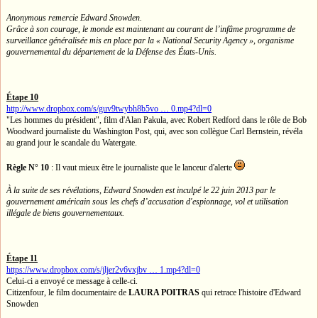
Anonymous remercie Edward Snowden.
Grâce à son courage, le monde est maintenant au courant de l’infâme programme de
surveillance généralisée mis en place par la « National Security Agency », organisme
gouvernemental du département de la Défense des États-Unis.
Étape 10
http://www.dropbox.com/s/guv9twybh8b5vo … 0.mp4?dl=0
"Les hommes du président", film d'Alan Pakula, avec Robert Redford dans le rôle de Bob
Woodward journaliste du Washington Post, qui, avec son collègue Carl Bernstein, révéla
au grand jour le scandale du Watergate.
Règle N° 10
: Il vaut mieux être le journaliste que le lanceur d'alerte
À la suite de ses révélations, Edward Snowden est inculpé le 22 juin 2013 par le
gouvernement américain sous les chefs d’accusation d'espionnage, vol et utilisation
illégale de biens gouvernementaux.
Étape 11
https://www.dropbox.com/s/jljer2v6vxjbv … 1.mp4?dl=0
Celui-ci a envoyé ce message à celle-ci.
Citizenfour, le film documentaire de
LAURA POITRAS
qui retrace l'histoire d'Edward
Snowden