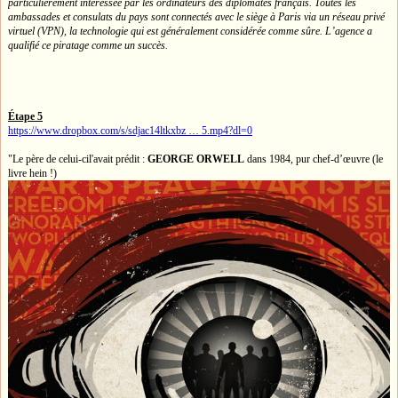
particulièrement intéressée par les ordinateurs des diplomates français. Toutes les
ambassades et consulats du pays sont connectés avec le siège à Paris via un réseau privé
virtuel (VPN), la technologie qui est généralement considérée comme sûre. L’agence a
qualifié ce piratage comme un succès.
Étape 5
https://www.dropbox.com/s/sdjac14ltkxbz … 5.mp4?dl=0
"Le père de celui-cil'avait prédit :
GEORGE ORWELL
dans 1984, pur chef-d’œuvre (le
livre hein !)