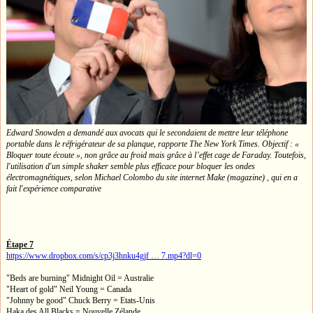
Edward Snowden a demandé aux avocats qui le secondaient de mettre leur téléphone
portable dans le réfrigérateur de sa planque, rapporte The New York Times. Objectif : «
Bloquer toute écoute », non grâce au froid mais grâce à l’effet cage de Faraday. Toutefois,
l'utilisation d'un simple shaker semble plus efficace pour bloquer les ondes
électromagnétiques, selon Michael Colombo du site internet Make (magazine) , qui en a
fait l'expérience comparative
Étape 7
https://www.dropbox.com/s/cp3j3hnku4gjf … 7.mp4?dl=0
"Beds are burning" Midnight Oil = Australie
"Heart of gold" Neil Young = Canada
"Johnny be good" Chuck Berry = Etats-Unis
Haka des All Blacks = Nouvelle Zélande