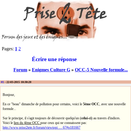
Pages:
1
2
Écrire une réponse
Forum
»
Enigmes Culture G
»
OCC-5 Nouvelle formule...
#1
- 22-03-2015 10:30:20
Bonjour,
En ce "beau" dimanche de pollution pour certains, voici le
5ème OCC
, avec une nouvelle
formule...
Sur le principe, il s'agit toujours de découvrir quelqu'un (
celui-ci
) au travers d'indices.
Voici le
lien du 4ème OCC
pour ceux qui ne connaissent pas:
http://www.prise2tete.fr/forum/viewtopi … 67#p181667