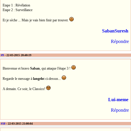
Etape 1 : Révélation
Etape 2 : Surveillance
Et je sèche ... Mais je vais bien finir par trouver.
SabanSuresh
Répondre
#9
- 22-03-2015 20:40:19
Bienvenue et bravo
Saban
, qui attaque l'étape 3 !
Regarde le message à
langelo
t ci-dessus...
A demain. Ce soir, le Classico!
Lui-meme
Répondre
#10
- 22-03-2015 21:00:04