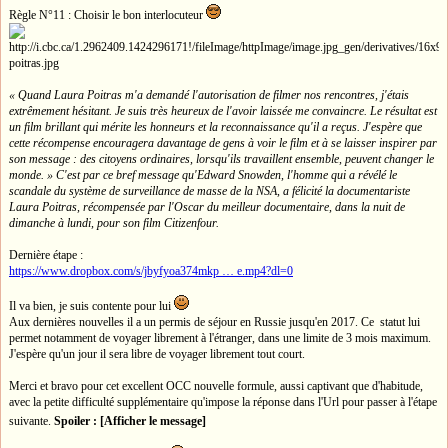
Règle N°11 : Choisir le bon interlocuteur
« Quand Laura Poitras m'a demandé l'autorisation de filmer nos rencontres, j'étais
extrêmement hésitant. Je suis très heureux de l'avoir laissée me convaincre. Le résultat est
un film brillant qui mérite les honneurs et la reconnaissance qu'il a reçus. J'espère que
cette récompense encouragera davantage de gens à voir le film et à se laisser inspirer par
son message : des citoyens ordinaires, lorsqu'ils travaillent ensemble, peuvent changer le
monde. » C'est par ce bref message qu'Edward Snowden, l'homme qui a révélé le
scandale du système de surveillance de masse de la NSA, a félicité la documentariste
Laura Poitras, récompensée par l'Oscar du meilleur documentaire, dans la nuit de
dimanche à lundi, pour son film Citizenfour.
Dernière étape :
https://www.dropbox.com/s/jbyfyoa374mkp … e.mp4?dl=0
Il va bien, je suis contente pour lui
Aux dernières nouvelles il a un permis de séjour en Russie jusqu'en 2017. Ce statut lui
permet notamment de voyager librement à l'étranger, dans une limite de 3 mois maximum.
J'espère qu'un jour il sera libre de voyager librement tout court.
Merci et bravo pour cet excellent OCC nouvelle formule, aussi captivant que d'habitude,
avec la petite difficulté supplémentaire qu'impose la réponse dans l'Url pour passer à l'étape
suivante.
Spoiler : [Afficher le message]