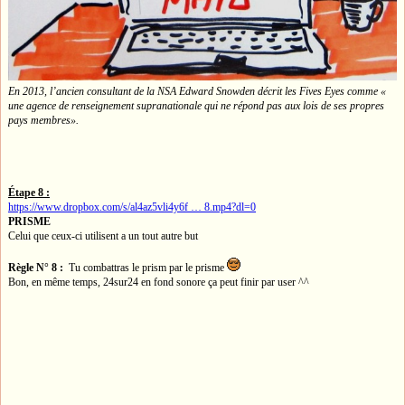
En 2013, l’ancien consultant de la NSA Edward Snowden décrit les Fives Eyes comme «
une agence de renseignement supranationale qui ne répond pas aux lois de ses propres
pays membres».
Étape 8 :
https://www.dropbox.com/s/al4az5vli4y6f … 8.mp4?dl=0
PRISME
Celui que ceux-ci utilisent a un tout autre but
Règle N° 8 :
Tu combattras le prism par le prisme
Bon, en même temps, 24sur24 en fond sonore ça peut finir par user ^^