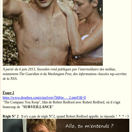
À partir du 6 juin 2013, Snowden rend publiques par l'intermédiaire des médias,
notamment The Guardian et du Washington Post, des informations classées top-secrètes
de la NSA.
Étape 2
https://www.dropbox.com/s/nqj1ogv7h6hjp … 2.mp4?dl=0
"The Company You Keep", film de Robert Redford avec Robert Redford, où il s'agit
beaucoup de "
SURVEILLANCE
"
Règle N° 2
: Il n'y a pas de règle N°2, quand Robert Redford appelle, tu réponds ! *_* <3