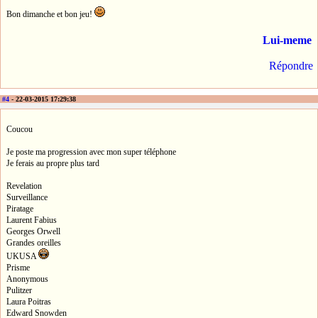
Bon dimanche et bon jeu!
Lui-meme
Répondre
#4
- 22-03-2015 17:29:38
Coucou
Je poste ma progression avec mon super téléphone
Je ferais au propre plus tard
Revelation
Surveillance
Piratage
Laurent Fabius
Georges Orwell
Grandes oreilles
UKUSA
Prisme
Anonymous
Pulitzer
Laura Poitras
Edward Snowden