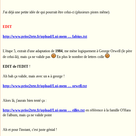
J'ai déjà une petite idée de qui pourrait être celui-ci (plusieurs pistes même).
EDIT
http://www.prise2tete.fr/upload/Lui-mem … fabius.txt
L'étape 5, extrait d'une adaptation de
1984
, me mène logiquement à George Orwell (le père
de celui-là), mais ça ne valide pas
En plus le nombre de lettres colle
EDIT de l'EDIT
!
Ah bah ça valide, mais avec un
s
à george !
http://www.prise2tete.fr/upload/Lui-mem … orwell.txt
Alors là, j'aurais bien tenté ça :
http://www.prise2tete.fr/upload/Lui-mem … eilles.txt
en référence à la famille O'Hara
de l'album, mais ça ne valide point
Ah et pour l'instant, c'est juste génial !