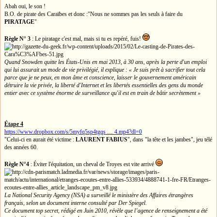
Abah oui, le son !
B.O. de pirate des Caraïbes et donc :"Nous ne sommes pas les seuls à faire du
PIRATAGE
"
Règle N° 3
: Le piratage c'est mal, mais si tu es repéré, fuis!
Quand Snowden quitte les États-Unis en mai 2013, à 30 ans, après la perte d'un emploi
qui lui assurait un mode de vie privilégié, il explique : « Je suis prêt à sacrifier tout cela
parce que je ne peux, en mon âme et conscience, laisser le gouvernement américain
détruire la vie privée, la liberté d'Internet et les libertés essentielles des gens du monde
entier avec ce système énorme de surveillance qu'il est en train de bâtir secrètement »
Étape 4
https://www.dropbox.com/s/5myfq5sp4tgqs … 4.mp4?dl=0
"Celui-ci en aurait été victime :
LAURENT FABIUS
", dans "la tête et les jambes", jeu télé
des années 60.
Règle N°4
: Éviter l'équitation, un cheval de Troyes est vite arrivé
La National Security Agency (NSA) a surveillé le ministère des Affaires étrangères
français, selon un document interne consulté par Der Spiegel.
Ce document top secret, rédigé en Juin 2010, révèle que l’agence de renseignement a été