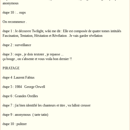
anonymous
étape 10 : .. oups
On recommence .
étape 1 : Je découvre Twilight, wiki me dit : Elle est composée de quatre tomes intitulés
Fascination, Tentation, Hésitation et Révélation . Je vais garder révélation
étape 2 : surveillance
étape 3 : oups , je dois textoter , je repasse ...
ça bouge , on s'absente et vous voila bon dernier !!
PIRATAGE
étape 4 :Laurent Fabius
étape 5 : 1984 George Orwell
étape 6 : Grandes Oreilles
étape 7 : j'ai bien identifié les chanteurs et titre , va falloir creuser
étape 9 : anonymous ( tarte tatin)
étape 10 : pulitzer