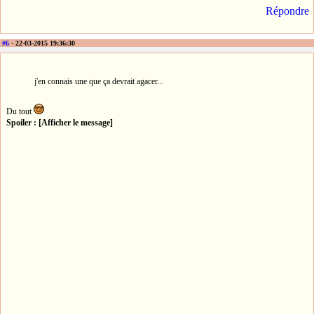
Répondre
#6
- 22-03-2015 19:36:30
j'en connais une que ça devrait agacer...
Du tout
Spoiler : [Afficher le message]