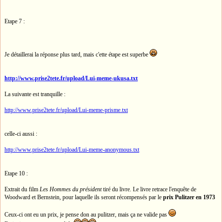
Etape 7 :
Je détaillerai la réponse plus tard, mais c'ette étape est superbe
http://www.prise2tete.fr/upload/Lui-meme-ukusa.txt
La suivante est tranquille :
http://www.prise2tete.fr/upload/Lui-meme-prisme.txt
celle-ci aussi :
http://www.prise2tete.fr/upload/Lui-meme-anonymous.txt
Etape 10 :
Extrait du film
Les Hommes du président
tiré du livre. Le livre retrace l'enquête de
Woodward et Bernstein, pour laquelle ils seront récompensés par le
prix Pulitzer en 1973
Ceux-ci ont eu un prix, je pense don au pulitzer, mais ça ne valide pas