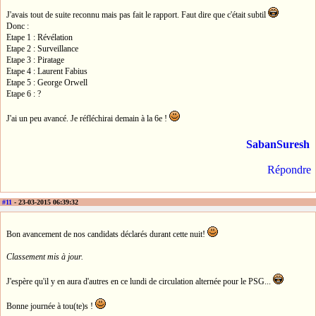
J'avais tout de suite reconnu mais pas fait le rapport. Faut dire que c'était subtil
Donc :
Etape 1 : Révélation
Etape 2 : Surveillance
Etape 3 : Piratage
Etape 4 : Laurent Fabius
Etape 5 : George Orwell
Etape 6 : ?
J'ai un peu avancé. Je réfléchirai demain à la 6e !
SabanSuresh
Répondre
#11
- 23-03-2015 06:39:32
Bon avancement de nos candidats déclarés durant cette nuit!
Classement mis à jour.
J'espère qu'il y en aura d'autres en ce lundi de circulation alternée pour le PSG...
Bonne journée à tou(te)s !