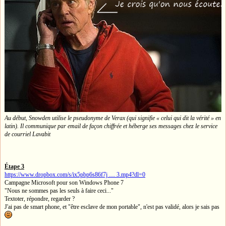
Au début, Snowden utilise le pseudonyme de Verax (qui signifie « celui qui dit la vérité » en
latin). Il communique par email de façon chiffrée et héberge ses messages chez le service
de courriel Lavabit
Étape 3
https://www.dropbox.com/s/ix5pbp6s86f7j … 3.mp4?dl=0
Campagne Microsoft pour son Windows Phone 7
"Nous ne sommes pas les seuls à faire ceci..."
Textoter, répondre, regarder ?
J'ai pas de smart phone, et "être esclave de mon portable", n'est pas validé, alors je sais pas