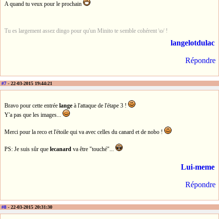
A quand tu veux pour le prochain
Tu es largement assez dingo pour qu'un Minito te semble cohérent \o/ !
langelotdulac
Répondre
#7
- 22-03-2015 19:44:21
Bravo pour cette entrée
lange
à l'attaque de l'étape 3 !
Y'a pas que les images...
Merci pour la reco et l'étoile qui va avec celles du canard et de nobo !
PS: Je suis sûr que
lecanard
va être "touché"...
Lui-meme
Répondre
#8
- 22-03-2015 20:31:30