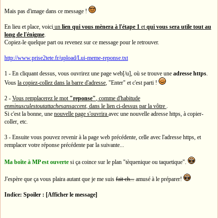
Mais pas d'image dans ce message !
En lieu et place, voici
un
lien qui vous mènera à l'étape 1
et
qui vous sera utile tout au
long de l'énigme
.
Copiez-le quelque part ou revenez sur ce message pour le retrouver.
http://www.prise2tete.fr/upload/Lui-meme-reponse.txt
1 - En cliquant dessus, vous ouvrirez une page web[/u], où se trouve une
adresse https
.
Vous
la copiez-collez dans la barre d'adresse
, "Enter" et c'est parti !
2 -
Vous remplacerez le mot
"reponse"
, comme d'habitude
enminusculestoutattachesansaccent
, dans le lien ci-dessus par la vôtre
.
Si c'est la bonne, une
nouvelle page s'ouvrira
avec une nouvelle adresse https, à copier-
coller, etc.
3 - Ensuite vous pouvez revenir à la page web précédente, celle avec l'adresse https, et
remplacer votre réponse précédente par la suivante...
Ma boîte à MP est ouverte
si ça coince sur le plan "tèquenique ou taquetique".
J'espère que ça vous plaira autant que je me suis
fait ch...
amusé à le préparer!
Indice:
Spoiler : [Afficher le message]