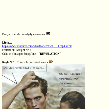
Bon, au tour de nobodydy maintenant
Étape 1
https://www.dropbox.com/s/6te84a22znxw4 … 1.mp4?dl=0
Extraits du Twilight N° 4
Celui-ci n'en a pas fait qu'une : "
REVELATION
"
Règle N°1
: Choisir le bon interlocuteur