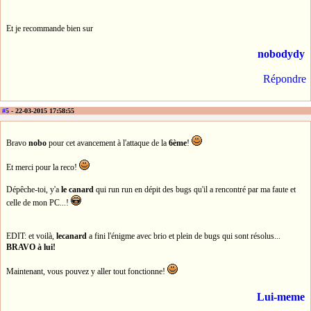
Et je recommande bien sur
nobodydy
Répondre
#5
- 22-03-2015 17:58:55
Bravo
nobo
pour cet avancement à l'attaque de la
6ème
!
Et merci pour la reco!
Dépêche-toi, y'a
le canard
qui run run en dépit des bugs qu'il a rencontré par ma faute et
celle de mon PC...!
EDIT: et voilà,
lecanard
a fini l'énigme avec brio et plein de bugs qui sont résolus...
BRAVO à lui!
Maintenant, vous pouvez y aller tout fonctionne!
Lui-meme