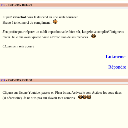
#16
- 23-03-2015 18:32:21
Et pan!
ravachol
nous la descend en une seule fournée!
Bravo à toi et merci du compliment...
J'en profite pour réparer un oubli impardonnable: bien sûr,
langelot
a complété l'énigme ce
matin. Je le fais avant qu'elle passe à l'exécution de ses menaces...
Classement mis à jour!
Lui-meme
Répondre
#17
- 23-03-2015 23:30:38
Cliquez sur l'icone Youtube, passez en Plein écran, Activez le son, Activez les sous-titres
(si nécessaire). Je ne suis pas sur d'avoir tout compris...