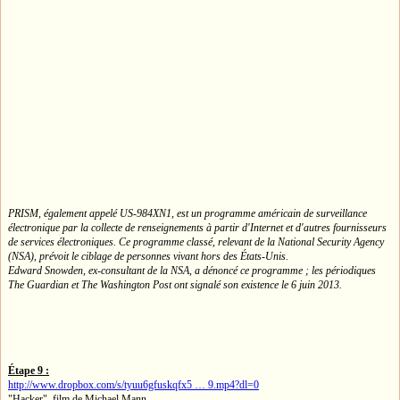
PRISM, également appelé US-984XN1, est un programme américain de surveillance
électronique par la collecte de renseignements à partir d'Internet et d'autres fournisseurs
de services électroniques. Ce programme classé, relevant de la National Security Agency
(NSA), prévoit le ciblage de personnes vivant hors des États-Unis.
Edward Snowden, ex-consultant de la NSA, a dénoncé ce programme ; les périodiques
The Guardian et The Washington Post ont signalé son existence le 6 juin 2013.
Étape 9 :
http://www.dropbox.com/s/tyuu6gfuskqfx5 … 9.mp4?dl=0
"Hacker", film de Michael Mann.