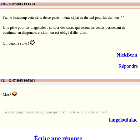
#20
- 12-07-2015 13:15:20
J'aime beaucoup cette série de serpents, même si j'ai eu du mal pour les derniers ^^
Une piste pour les diagonales : colorer des cases qui seront les seules permettant de
continuer en diagonale, et sinon on est obligé d'aller droit.
On veux la suite !
NickBern
Répondre
#21
- 12-07-2015 16:53:31
Moi !
Tu es largement assez dingo pour qu'un Minito te semble cohérent \o/ !
langelotdulac
Écrire une réponse