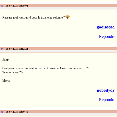
#3
- 09-07-2015 18:09:02
Rassure moi, c'est un 4 pour la troisième colonne ?
godisdead
Répondre
#4
- 09-07-2015 18:12:22
Salut
Comprends pas comment ton serpent passe la 3eme colonne à zéro ???
Téléportation ???
Merci
nobodydy
Répondre
#5
- 09-07-2015 19:30:46