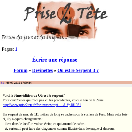
Pages:
1
Écrire une réponse
Forum
»
Devinettes
»
Où est le Serpent-3 ?
#1
- 09-07-2015 17:59:44
Voici la
3ème édition de Où est le serpent
?
Pour ceux/celles qui n'ont pas vu les précédentes, voici le lien de la 2ème:
http://www.prise2tete.fr/forum/viewtopi … 81#p181931
Un serpent de mer, de
111
mètres de long se cache sous la surface de l'eau. Mais cette fois-
ci, il y a qques changements:
- il est dans le lac d'un volcan éteint, ce qui arrondi le cadre...
- et, surtout il peut faire des diagonales comme illustré dans l'exemple ci-dessous.