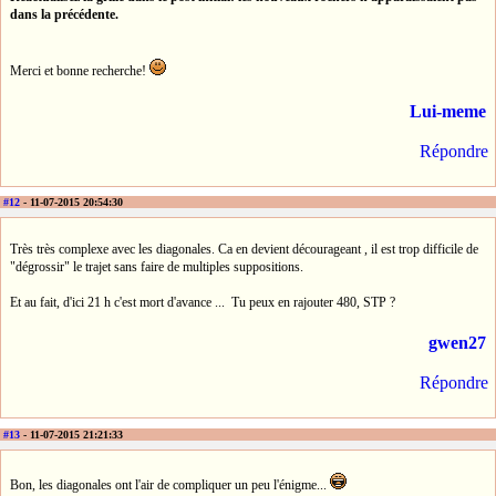
dans la précédente.
Merci et bonne recherche!
Lui-meme
Répondre
#12
- 11-07-2015 20:54:30
Très très complexe avec les diagonales. Ca en devient décourageant , il est trop difficile de
"dégrossir" le trajet sans faire de multiples suppositions.
Et au fait, d'ici 21 h c'est mort d'avance ... Tu peux en rajouter 480, STP ?
gwen27
Répondre
#13
- 11-07-2015 21:21:33
Bon, les diagonales ont l'air de compliquer un peu l'énigme...