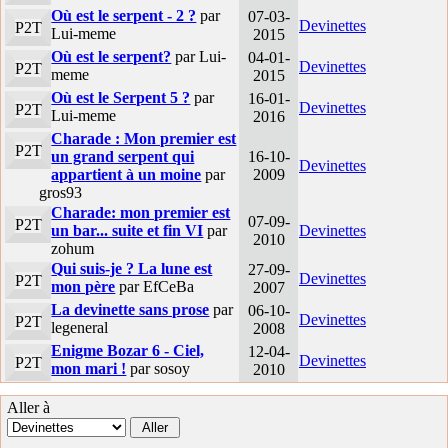
Où est le serpent - 2 ?
par
07-03-
Devinettes
P2T
Lui-meme
2015
Où est le serpent?
par Lui-
04-01-
Devinettes
P2T
meme
2015
Où est le Serpent 5 ?
par
16-01-
Devinettes
P2T
Lui-meme
2016
Charade : Mon premier est
P2T
un grand serpent qui
16-10-
Devinettes
appartient à un moine
par
2009
gros93
Charade: mon premier est
07-09-
P2T
un bar... suite et fin VI
par
Devinettes
2010
zohum
Qui suis-je ? La lune est
27-09-
Devinettes
P2T
mon père
par EfCeBa
2007
La devinette sans prose
par
06-10-
Devinettes
P2T
legeneral
2008
Enigme Bozar 6 - Ciel,
12-04-
Devinettes
P2T
mon mari !
par sosoy
2010
Aller à