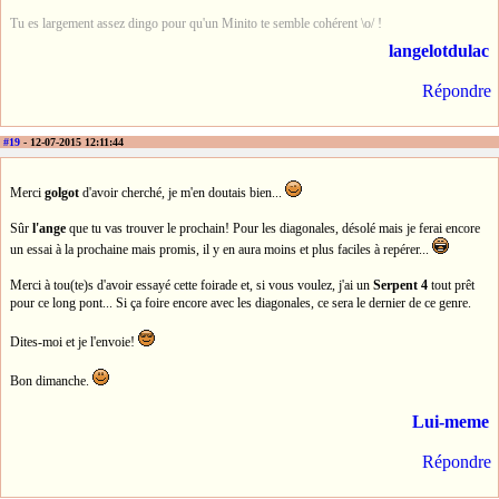
Tu es largement assez dingo pour qu'un Minito te semble cohérent \o/ !
langelotdulac
Répondre
#19
- 12-07-2015 12:11:44
Merci
golgot
d'avoir cherché, je m'en doutais bien...
Sûr
l'ange
que tu vas trouver le prochain! Pour les diagonales, désolé mais je ferai encore
un essai à la prochaine mais promis, il y en aura moins et plus faciles à repérer...
Merci à tou(te)s d'avoir essayé cette foirade et, si vous voulez, j'ai un
Serpent 4
tout prêt
pour ce long pont... Si ça foire encore avec les diagonales, ce sera le dernier de ce genre.
Dites-moi et je l'envoie!
Bon dimanche.
Lui-meme
Répondre