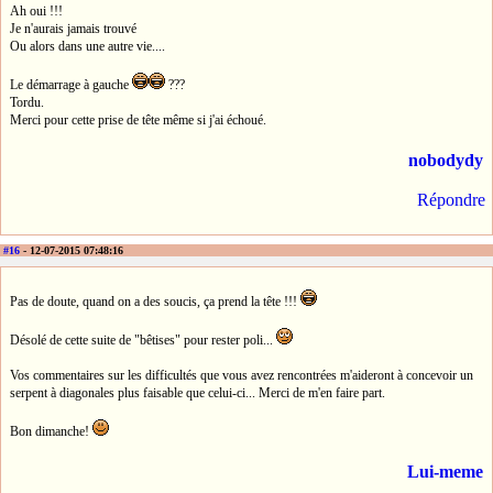
Ah oui !!!
Je n'aurais jamais trouvé
Ou alors dans une autre vie....
Le démarrage à gauche
???
Tordu.
Merci pour cette prise de tête même si j'ai échoué.
nobodydy
Répondre
#16
- 12-07-2015 07:48:16
Pas de doute, quand on a des soucis, ça prend la tête !!!
Désolé de cette suite de "bêtises" pour rester poli...
Vos commentaires sur les difficultés que vous avez rencontrées m'aideront à concevoir un
serpent à diagonales plus faisable que celui-ci... Merci de m'en faire part.
Bon dimanche!
Lui-meme