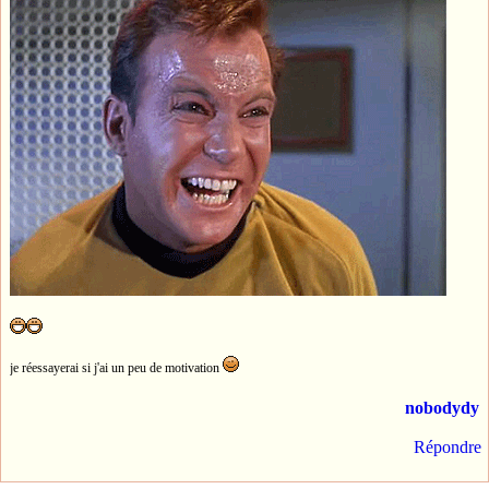
je réessayerai si j'ai un peu de motivation
nobodydy
Répondre