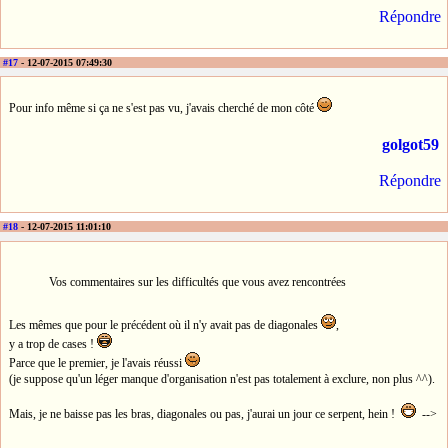
Répondre
#17
- 12-07-2015 07:49:30
Pour info même si ça ne s'est pas vu, j'avais cherché de mon côté
golgot59
Répondre
#18
- 12-07-2015 11:01:10
Vos commentaires sur les difficultés que vous avez rencontrées
Les mêmes que pour le précédent où il n'y avait pas de diagonales
,
y a trop de cases !
Parce que le premier, je l'avais réussi
(je suppose qu'un léger manque d'organisation n'est pas totalement à exclure, non plus ^^).
Mais, je ne baisse pas les bras, diagonales ou pas, j'aurai un jour ce serpent, hein !
-->