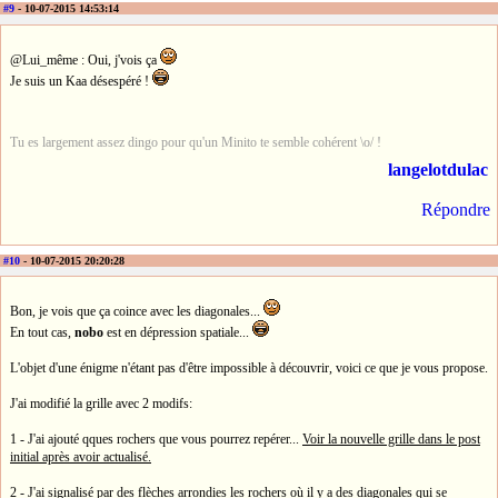
#9
- 10-07-2015 14:53:14
@Lui_même : Oui, j'vois ça
Je suis un Kaa désespéré !
Tu es largement assez dingo pour qu'un Minito te semble cohérent \o/ !
langelotdulac
Répondre
#10
- 10-07-2015 20:20:28
Bon, je vois que ça coince avec les diagonales...
En tout cas,
nobo
est en dépression spatiale...
L'objet d'une énigme n'étant pas d'être impossible à découvrir, voici ce que je vous propose.
J'ai modifié la grille avec 2 modifs:
1 - J'ai ajouté qques rochers que vous pourrez repérer...
Voir la nouvelle grille dans le post
initial après avoir actualisé.
2 -
J'ai signalisé par des flèches arrondies les rochers où il y a des diagonales qui se