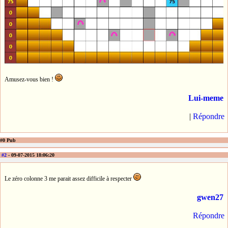
Amusez-vous bien !
Lui-meme
|
Répondre
#0 Pub
#2
- 09-07-2015 18:06:20
Le zéro colonne 3 me parait assez difficile à respecter
gwen27
Répondre