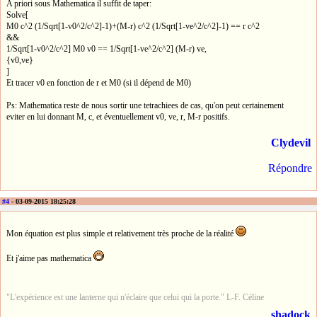
A priori sous Mathematica il suffit de taper:
Solve[
M0 c^2 (1/Sqrt[1-v0^2/c^2]-1)+(M-r) c^2 (1/Sqrt[1-ve^2/c^2]-1) == r c^2
&&
1/Sqrt[1-v0^2/c^2] M0 v0 == 1/Sqrt[1-ve^2/c^2] (M-r) ve,
{v0,ve}
]
Et tracer v0 en fonction de r et M0 (si il dépend de M0)
Ps: Mathematica reste de nous sortir une tetrachiees de cas, qu'on peut certainement
eviter en lui donnant M, c, et éventuellement v0, ve, r, M-r positifs.
Clydevil
Répondre
#4
- 03-09-2015 18:25:28
Mon équation est plus simple et relativement très proche de la réalité
Et j'aime pas mathematica
"L'expérience est une lanterne qui n'éclaire que celui qui la porte." L-F. Céline
shadock