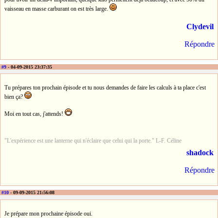
vaisseau en masse carburant on est très large.
Clydevil
Répondre
#9
- 04-09-2015 23:37:35
Tu prépares ton prochain épisode et tu nous demandes de faire les calculs à ta place c'est
bien ça?
Moi en tout cas, j'attends!
"L'expérience est une lanterne qui n'éclaire que celui qui la porte." L-F. Céline
shadock
Répondre
#10
- 09-09-2015 21:56:08
Je prépare mon prochaine épisode oui.