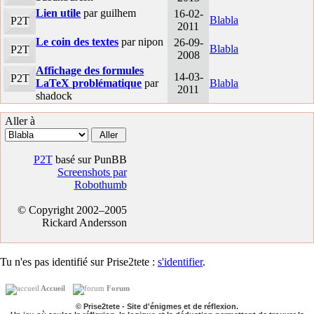
Lien utile
par guilhem
16-02-
Blabla
P2T
2011
Le coin des textes
par nipon
26-09-
Blabla
P2T
2008
Affichage des formules
14-03-
P2T
LaTeX problématique
par
Blabla
2011
shadock
Aller à
P2T
basé sur PunBB
Screenshots par
Robothumb
© Copyright 2002–2005
Rickard Andersson
Tu n'es pas identifié sur Prise2tete :
s'identifier
.
Accueil
Forum
© Prise2tete - Site d'énigmes et de réflexion.