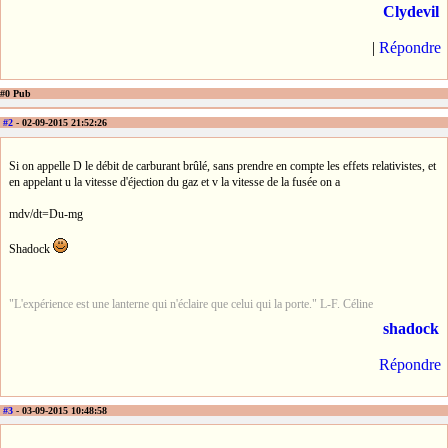
Clydevil
|
Répondre
#0 Pub
#2
- 02-09-2015 21:52:26
Si on appelle D le débit de carburant brûlé, sans prendre en compte les effets relativistes, et
en appelant u la vitesse d'éjection du gaz et v la vitesse de la fusée on a
mdv/dt=Du-mg
Shadock
"L'expérience est une lanterne qui n'éclaire que celui qui la porte." L-F. Céline
shadock
Répondre
#3
- 03-09-2015 10:48:58