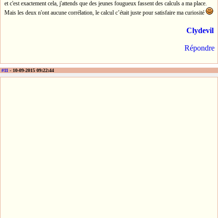
et c'est exactement cela, j'attends que des jeunes fougueux fassent des calculs a ma place.
Mais les deux n'ont aucune corrélation, le calcul c’était juste pour satisfaire ma curiosité
Clydevil
Répondre
#11
- 10-09-2015 09:22:44