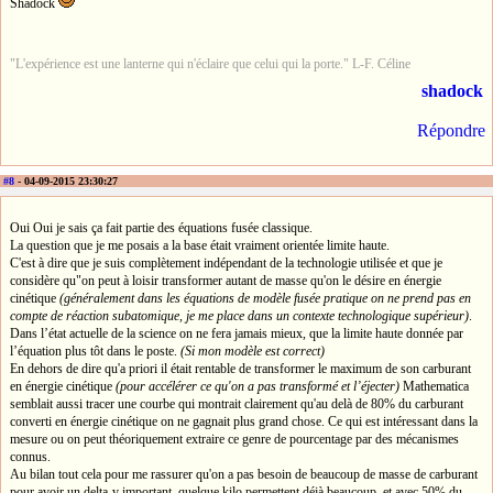
Shadock
"L'expérience est une lanterne qui n'éclaire que celui qui la porte." L-F. Céline
shadock
Répondre
#8
- 04-09-2015 23:30:27
Oui Oui je sais ça fait partie des équations fusée classique.
La question que je me posais a la base était vraiment orientée limite haute.
C'est à dire que je suis complètement indépendant de la technologie utilisée et que je
considère qu"on peut à loisir transformer autant de masse qu'on le désire en énergie
cinétique
(généralement dans les équations de modèle fusée pratique on ne prend pas en
compte de réaction subatomique, je me place dans un contexte technologique supérieur)
.
Dans l’état actuelle de la science on ne fera jamais mieux, que la limite haute donnée par
l’équation plus tôt dans le poste.
(Si mon modèle est correct)
En dehors de dire qu'a priori il était rentable de transformer le maximum de son carburant
en énergie cinétique
(pour accélérer ce qu'on a pas transformé et l’éjecter)
Mathematica
semblait aussi tracer une courbe qui montrait clairement qu'au delà de 80% du carburant
converti en énergie cinétique on ne gagnait plus grand chose. Ce qui est intéressant dans la
mesure ou on peut théoriquement extraire ce genre de pourcentage par des mécanismes
connus.
Au bilan tout cela pour me rassurer qu'on a pas besoin de beaucoup de masse de carburant
pour avoir un delta-v important, quelque kilo permettent déjà beaucoup, et avec 50% du