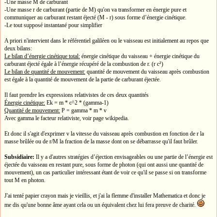
-Une masse M de carburant
-Une masse r de carburant (partie de M) qu'on va transformer en énergie pure et
communiquer au carburant restant éjecté (M - r) sous forme d’énergie cinétique.
-Le tout supposé instantané pour simplifier
A priori n'intervient dans le référentiel galiléen ou le vaisseau est initialement au repos que
deux bilans:
Le bilan d’énergie cinétique total:
énergie cinétique du vaisseau + énergie cinétique du
carburant éjecté égale à l’énergie récupéré de la combustion de r. (r c²)
Le bilan de quantité de mouvement:
quantité de mouvement du vaisseau après combustion
est égale à la quantité de mouvement de la partie de carburant éjectée.
Il faut prendre les expressions relativistes de ces deux quantités
Énergie cinétique:
Ek = m * c^2 * (gamma-1)
Quantité de mouvement:
P = gamma * m * v
Avec gamma le facteur relativiste, voir page wikipedia.
Et donc il s'agit d'exprimer v la vitesse du vaisseau après combustion en fonction de r la
masse brûlée ou de r/M la fraction de la masse dont on se débarrasse qu'il faut brûler.
Subsidiaire:
Il y a d'autres stratégies d’éjection envisageables ou une partie de l’énergie est
éjectée du vaisseau en restant pure, sous forme de photon (qui ont aussi une quantité de
mouvement), un cas particulier intéressant étant de voir ce qu'il se passe si on transforme
tout M en photon.
J'ai tenté papier crayon mais je vieillis, et j'ai la flemme d'installer Mathematica et donc je
me dis qu'une bonne âme ayant cela ou un équivalent chez lui fera preuve de charité.