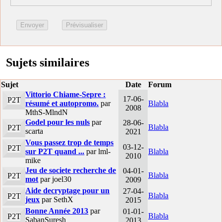
Sujets similaires
Sujet
Date
Forum
Vittorio Chiame-Sepre :
17-06-
P2T
résumé et autopromo.
par
Blabla
2008
MthS-MlndN
Godel pour les nuls
par
28-06-
Blabla
P2T
scarta
2021
Vous passez trop de temps
03-12-
P2T
sur P2T quand ...
par lml-
Blabla
2010
mike
Jeu de societe recherche de
04-01-
Blabla
P2T
mot
par joel30
2009
Aide decryptage pour un
27-04-
Blabla
P2T
jeux
par SethX
2015
Bonne Année 2013
par
01-01-
Blabla
P2T
SabanSuresh
2013