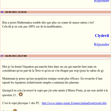
Répondre
#6
- 04-09-2015 13:10:16
Bon a priori Mathematica semble dire que plus on crame de masse mieux c'est!
Cela dit je ne suis pas 100% sur de la modélisation...
Clydevil
Répondre
#7
- 04-09-2015 20:37:08
Moi je t'ai donné l'équation qui marche bien dans un cas qui marche bien mais en
considérant qu'on part de la Terre et qu'on ne s'en éloigne pas trop (pour la valeur de g).
Maintenant je pense qu'une propulsion ionique serait plus efficace. En revanche il faut
rajouté les équations (relativement simples a minima) des plasmas.
Quoiqu'il en soit j'ai trouvé le sujet que j'ai cette année à Mines-Ponts, je me suis arrêté à la
question 21...
C'est le sujet physique 1 des PC :
http://www.mines-ponts.fr/pages/upload/sujet/sujet.php