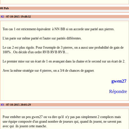
#0 Pub
#2
- 07-10-2015 19:48:32
Ton cas 1 est strictement équivalent à NN BB si on accorde une parité aux pierres.
L'un parie sur même parité et l'autre sur parités différentes.
Le cas 2 est plus rigolo. Pour l'exemple de 3 pierres, on a aussi une probabilité de gain de
100% . On décide d'un ordre RVB RVB RVB....
Le premier mise sur un écart de 1 en avançant dans la chaine et le second sur un écart de 2.
Avec la même stratégie sur 4 pierres, on a 3/4 de chances de gagner.
gwen27
Répondre
#3
- 07-10-2015 20:01:29
Pour embêter un peu gwen27 on va dire qu'il n'y pas pas simplement 2 complices mais
une équipe composée d'un grand nombre de joueurs qui, quand ils jouent, ne savent pas
avec qui ils jouent cette manche.