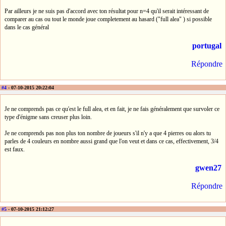
Par ailleurs je ne suis pas d'accord avec ton résultat pour n=4 qu'il serait intéressant de
comparer au cas ou tout le monde joue completement au hasard ("full alea" ) si possible
dans le cas général
portugal
Répondre
#4
- 07-10-2015 20:22:04
Je ne comprends pas ce qu'est le full alea, et en fait, je ne fais généralement que survoler ce
type d'énigme sans creuser plus loin.
Je ne comprends pas non plus ton nombre de joueurs s'il n'y a que 4 pierres ou alors tu
parles de 4 couleurs en nombre aussi grand que l'on veut et dans ce cas, effectivement, 3/4
est faux.
gwen27
Répondre
#5
- 07-10-2015 21:12:27