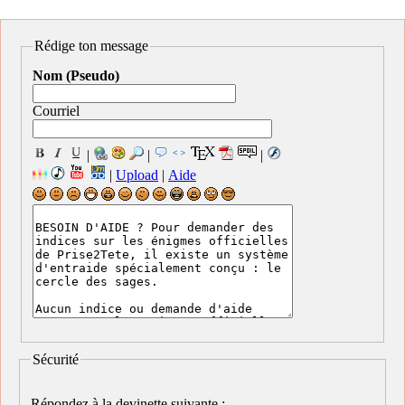
Rédige ton message
Nom (Pseudo)
Courriel
|
|
|
|
Upload
|
Aide
Sécurité
Répondez à la devinette suivante :