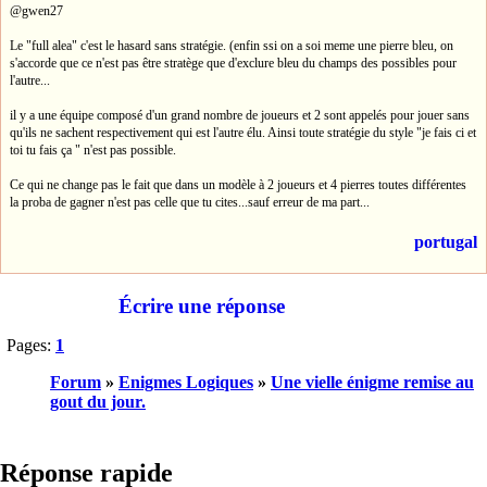
@gwen27
Le "full alea" c'est le hasard sans stratégie. (enfin ssi on a soi meme une pierre bleu, on
s'accorde que ce n'est pas être stratège que d'exclure bleu du champs des possibles pour
l'autre...
il y a une équipe composé d'un grand nombre de joueurs et 2 sont appelés pour jouer sans
qu'ils ne sachent respectivement qui est l'autre élu. Ainsi toute stratégie du style "je fais ci et
toi tu fais ça " n'est pas possible.
Ce qui ne change pas le fait que dans un modèle à 2 joueurs et 4 pierres toutes différentes
la proba de gagner n'est pas celle que tu cites...sauf erreur de ma part...
portugal
Écrire une réponse
Pages:
1
Forum
»
Enigmes Logiques
»
Une vielle énigme remise au
gout du jour.
Réponse rapide