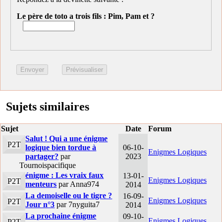
Le père de toto a trois fils : Pim, Pam et ?
Sujets similaires
Sujet
Date
Forum
Salut ! Qui a une énigme
P2T
logique bien tordue à
06-10-
Enigmes Logiques
partager?
par
2023
Tournoispacifique
énigme : Les vraix faux
13-01-
Enigmes Logiques
P2T
menteurs
par Anna974
2014
La demoiselle ou le tigre ?
16-09-
Enigmes Logiques
P2T
Jour n°3
par 7nyguita7
2014
La prochaine énigme
09-10-
Enigmes Logiques
P2T