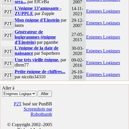
sera...
par EfCeBa
2007
L’énigme 13’amusante -
14-11-
Enigmes Logiques
P2T
ZUPPLE
par Zupple
2023
Mon énigme d'Einstein
par
29-12-
Enigmes Logiques
P2T
laura
2007
Générateur de
27-05-
P2T
logigrammes (énigme
Enigmes Logiques
2015
d'Einstein)
par pgambe
L'énigme de la date de
30-03-
Enigmes Logiques
P2T
naissance
par Superhero
2020
Une très vieille énigme.
par
09-02-
Enigmes Logiques
P2T
dhrm77
2016
Petite énigme de chiffres...
26-10-
Enigmes Logiques
P2T
par nicolio34310
2010
Aller à
P2T
basé sur PunBB
Screenshots par
Robothumb
© Copyright 2002–2005