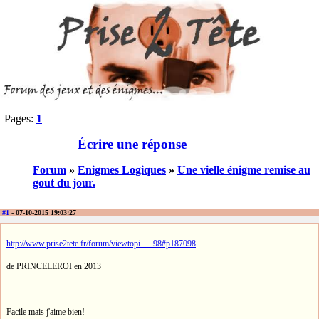
Pages:
1
Écrire une réponse
Forum
»
Enigmes Logiques
»
Une vielle énigme remise au
gout du jour.
#1
- 07-10-2015 19:03:27
http://www.prise2tete.fr/forum/viewtopi … 98#p187098
de PRINCELEROI en 2013
_____
Facile mais j'aime bien!