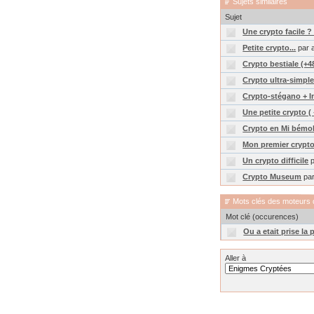
Sujets similaires
Sujet
Une crypto facile ? 
Petite crypto...
par a
Crypto bestiale (+4
Crypto ultra-simple
Crypto-stégano + I
Une petite crypto ( 
Crypto en Mi bémol
Mon premier crypto
Un crypto difficile
p
Crypto Museum
par
Mots clés des moteurs 
Mot clé (occurences)
Ou a etait prise la
Aller à