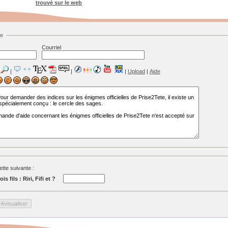
trouvé sur le web
ge
Courriel
|
|
|
Upload
|
Aide
tte suivante :
s fils : Riri, Fifi et ?