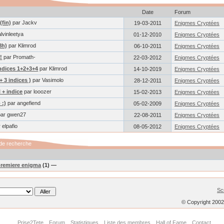
Date
Forum
(fin)
par Jackv
19-03-2011
Enigmes Cryptées
lvinleetya
01-12-2010
Enigmes Cryptées
8h)
par Klimrod
06-10-2011
Enigmes Cryptées
!
par Promath-
22-03-2012
Enigmes Cryptées
ndices 1+2+3+4
par Klimrod
14-10-2019
Enigmes Cryptées
+ 3 indices )
par Vasimolo
28-12-2011
Enigmes Cryptées
 + indice
par looozer
15-02-2013
Enigmes Cryptées
 :)
par angefiend
05-02-2009
Enigmes Cryptées
ar gwen27
22-08-2011
Enigmes Cryptées
 elpafio
08-05-2012
Enigmes Cryptées
de recherche
 premiere enigma
(1) —
Sc
© Copyright 200
Prise2Tete
Forum
Statistiques
Liste des membres
Hall of Fame
Contact