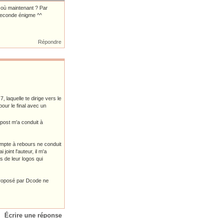
t où maintenant ? Par
 seconde énigme ^^
Répondre
 laquelle te dirige vers le
our le final avec un
 post m'a conduit à
 compte à rebours ne conduit
joint l'auteur, il m'a
es de leur logos qui
st proposé par Dcode ne
Écrire une réponse