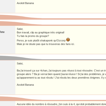
Axolotl Banana
Salut,
Tete
Bon travail, clip au graphique très original!
Tu fais la promo du groupe?
Perso, je suis plutôt shakaponk qu'Ozcorp
Mais je ne doute pas que tu trouveras des fans ici.
Salut,
Ba j'ai trouvé ça sur 4chan, j'ai toujours pas réussi à tout résoudre. C'est un 
groupe alors ? Ba je verrai bien quand j'aurai réussi ! Si j'ai des problèmes, j
qu'apparement tu as tout résolu ! J'ai résolu les deux premières énigmes. Il 
Axolotl Banana
Aucune idée du nombre à résoudre, j'en suis à la 4, qui doit probablement do