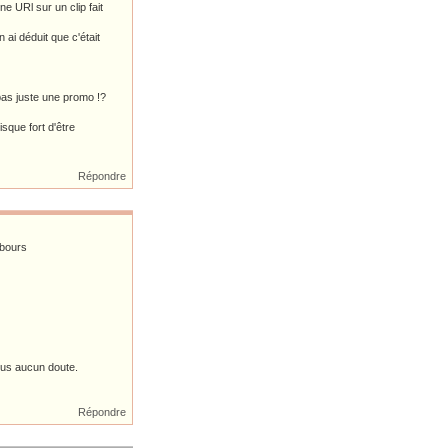
e URl sur un clip fait
ai déduit que c'était
pas juste une promo !?
sque fort d'être
Répondre
ebours
lus aucun doute.
Répondre