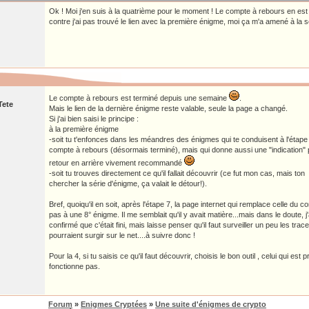
Ok ! Moi j'en suis à la quatrième pour le moment ! Le compte à rebours en es
contre j'ai pas trouvé le lien avec la première énigme, moi ça m'a amené à la
Le compte à rebours est terminé depuis une semaine
.
Tete
Mais le lien de la dernière énigme reste valable, seule la page a changé.
Si j'ai bien saisi le principe :
à la première énigme
-soit tu t'enfonces dans les méandres des énigmes qui te conduisent à l'étape 7,
compte à rebours (désormais terminé), mais qui donne aussi une "indication" p
retour en arrière vivement recommandé
-soit tu trouves directement ce qu'il fallait découvrir (ce fut mon cas, mais ton
chercher la série d'énigme, ça valait le détour!).
Bref, quoiqu'il en soit, après l'étape 7, la page internet qui remplace celle du
pas à une 8° énigme. Il me semblait qu'il y avait matière...mais dans le doute, j'ai 
confirmé que c'était fini, mais laisse penser qu'il faut surveiller un peu les trac
pourraient surgir sur le net....à suivre donc !
Pour la 4, si tu saisis ce qu'il faut découvrir, choisis le bon outil , celui qui e
fonctionne pas.
Forum
»
Enigmes Cryptées
»
Une suite d'énigmes de crypto