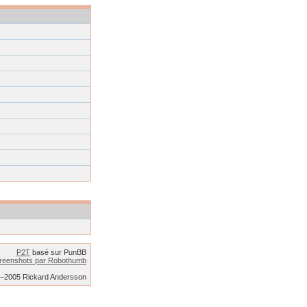
P2T
basé sur PunBB
reenshots par Robothumb
2–2005 Rickard Andersson