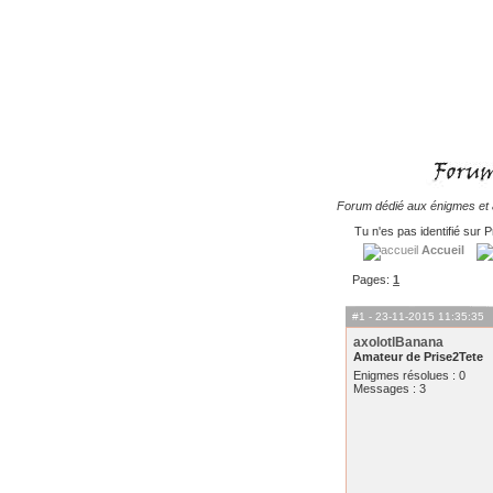
Forum dédié aux énigmes et à
Tu n'es pas identifié sur P
Accueil
Pages:
1
#1
- 23-11-2015 11:35:35
axolotlBanana
Amateur de Prise2Tete
Enigmes résolues : 0
Messages : 3