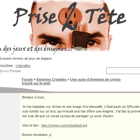
 toutes formes de jeux de logique.
rise2tete :
s'identifier
.
Forum
Forum
»
Enigmes Cryptées
»
Une suite d'énigmes de crypto
trouvé sur le web
Bonjour à tous,
Je me baladais sur 4chan et une image m'a interpellé, c'était juste un QRcode. E
suis tombé sur un truc qui m'avait tout l'air d'être une énigme. J'ai fais la prem
me suis dit que ce serait sympa de partager ça avec d'autre.
Voici le lien :
http://i.imgur.com/n3oAdw6.jpg
Bonne résolution :p