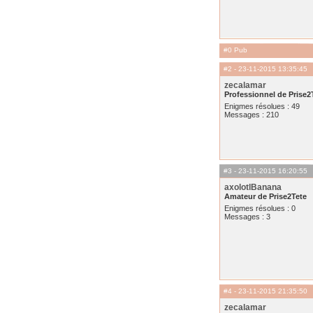
#0 Pub
#2
- 23-11-2015 13:35:45
zecalamar
Professionnel de Prise2
Enigmes résolues : 49
Messages : 210
#3
- 23-11-2015 16:20:55
axolotlBanana
Amateur de Prise2Tete
Enigmes résolues : 0
Messages : 3
#4
- 23-11-2015 21:35:50
zecalamar