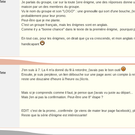
Tete
Je parlais du groupe, car sur la toute 1ere énigme, une des réponses donne un
maison par un des membres du groupe.
Vu le nom du groupe et son "LOGO" : une grenouille qui sort d'une bouche, j'en 
probablement pour leur promo.
Peut-être que je me plante.
C'est un groupe français, mais les énigmes sont en anglais.
Comme il y a "bonne chance" dans le texte de la première énigme, pourquoi 
En tout cas, pour les énigmes, on dirait que ça va crescendo, et mon anglais ri
handicapant
J'en suis à 7. La 4 m'a donné du fil à retordre, j'avais pas le bon outil
Tete
Ensuite, je suis perplexe, un lien débouche sur une page avec un compte à r
reste une douzaine d'heure à l'heure ou j'écris.
Mais si je comprends comme il faut, je pense que j'avais vu juste au départ...
Mais j'en ai pas la confirmation. Peut-être une 8° étape ?
EDIT: c'est de la promo...confirmée (je viens de mater leur page facebook), p
Reste que la série d'énigme est intéressante!