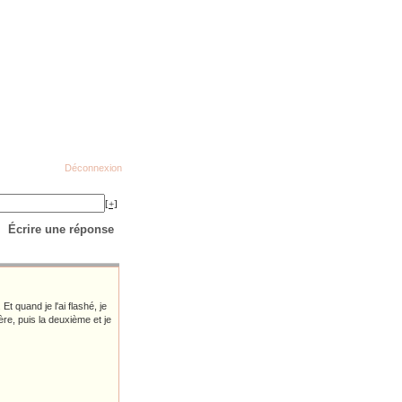
Déconnexion
[+]
Écrire une réponse
t quand je l'ai flashé, je
ière, puis la deuxième et je