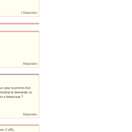
|
Répondre
Répondre
truc pour la promo d'un
e viendrai te demande vu
y en a beaucoup ?
Répondre
nner 2 URL.