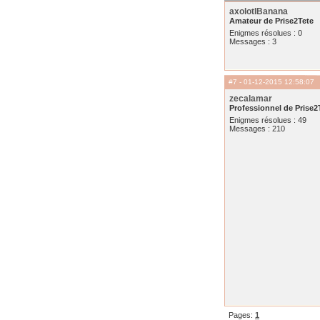
axolotlBanana
Amateur de Prise2Tete
Enigmes résolues : 0
Messages : 3
#7
- 01-12-2015 12:58:07
zecalamar
Professionnel de Prise2
Enigmes résolues : 49
Messages : 210
Pages:
1