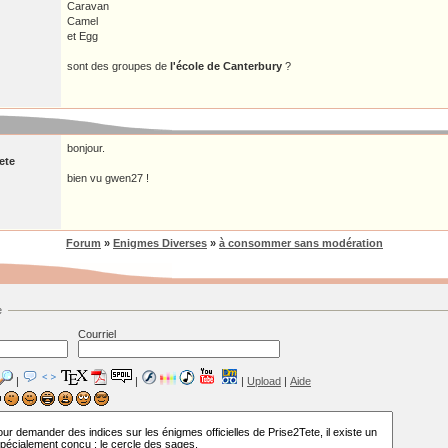
Caravan
Camel
et Egg
sont des groupes de
l'école de Canterbury
?
bonjour.
ete
bien vu gwen27 !
Forum
»
Enigmes Diverses
»
à consommer sans modération
e
Courriel
|
|
|
Upload
|
Aide