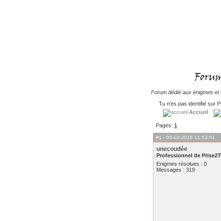
Forum dédié aux énigmes et à
Tu n'es pas identifié sur P
Accueil
Pages:
1
#1
- 05-02-2016 11:53:51
unecoudée
Professionnel de Prise2T
Enigmes résolues : 0
Messages : 319