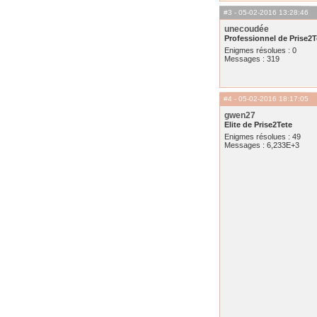
#3
- 05-02-2016 13:28:46
unecoudée
Professionnel de Prise2T
Enigmes résolues : 0
Messages : 319
#4
- 05-02-2016 18:17:05
gwen27
Elite de Prise2Tete
Enigmes résolues : 49
Messages : 6,233E+3