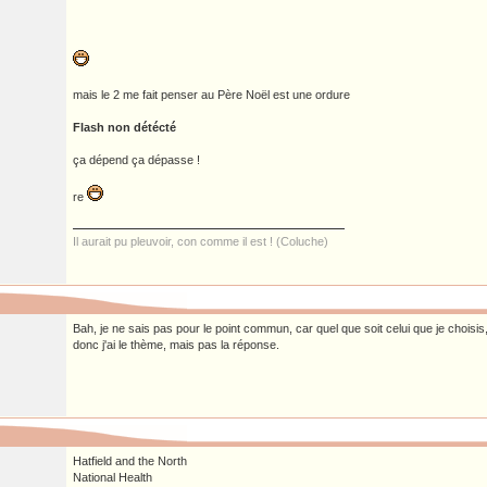
mais le 2 me fait penser au Père Noël est une ordure
Flash non détécté
ça dépend ça dépasse !
re
Il aurait pu pleuvoir, con comme il est ! (Coluche)
Bah, je ne sais pas pour le point commun, car quel que soit celui que je choisis, 
donc j'ai le thème, mais pas la réponse.
Hatfield and the North
National Health