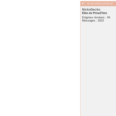
#7
- 07-02-2016 12:55:12
NickoGecko
Elite de Prise2Tete
Enigmes résolues : 49
Messages : 1823