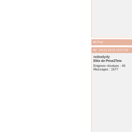
#0 Pub
#2
- 05-02-2016 13:07:02
nobodydy
Elite de Prise2Tete
Enigmes résolues : 49
Messages : 1677