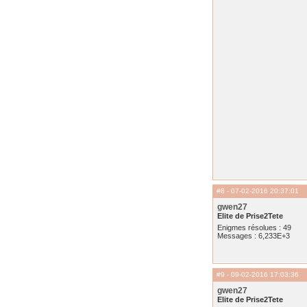
#8
- 07-02-2016 20:37:01
gwen27
Elite de Prise2Tete
Enigmes résolues : 49
Messages : 6,233E+3
#9
- 09-02-2016 17:03:36
gwen27
Elite de Prise2Tete