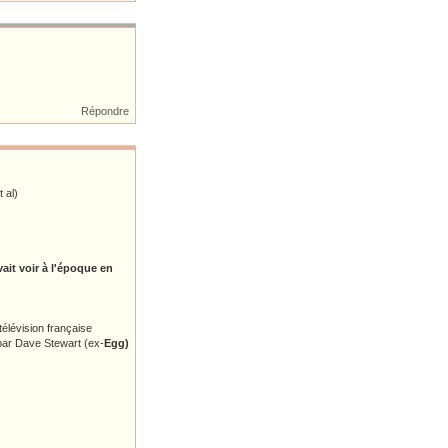
Répondre
 al)
it voir à l'époque en
télévision française
par Dave Stewart (ex-
Egg)