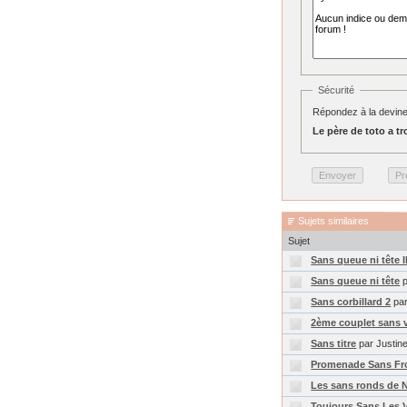
Sécurité
Répondez à la devine
Le père de toto a tro
Sujets similaires
Sujet
Sans queue ni tête I
Sans queue ni tête
p
Sans corbillard 2
par
2ème couplet sans v
Sans titre
par Justin
Promenade Sans Fro
Les sans ronds de 
Toujours Sans Les V