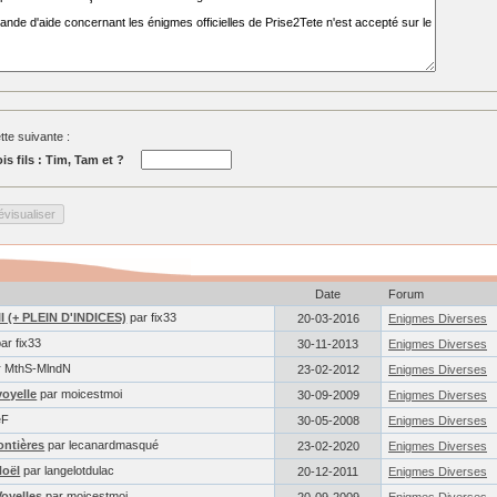
tte suivante :
is fils : Tim, Tam et ?
Date
Forum
II (+ PLEIN D'INDICES)
par fix33
20-03-2016
Enigmes Diverses
ar fix33
30-11-2013
Enigmes Diverses
 MthS-MlndN
23-02-2012
Enigmes Diverses
oyelle
par moicestmoi
30-09-2009
Enigmes Diverses
eF
30-05-2008
Enigmes Diverses
ntières
par lecanardmasqué
23-02-2020
Enigmes Diverses
Noël
par langelotdulac
20-12-2011
Enigmes Diverses
oyelles
par moicestmoi