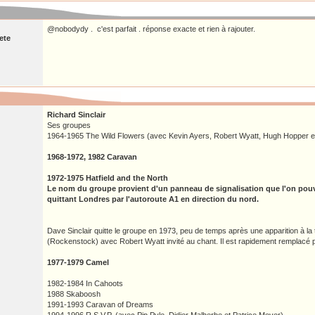
@nobodydy . c'est parfait . réponse exacte et rien à rajouter.
ete
Richard Sinclair
Ses groupes
1964-1965 The Wild Flowers (avec Kevin Ayers, Robert Wyatt, Hugh Hopper et
1968-1972, 1982 Caravan
1972-1975 Hatfield and the North
Le nom du groupe provient d'un panneau de signalisation que l'on pouva
quittant Londres par l'autoroute A1 en direction du nord.
Dave Sinclair quitte le groupe en 1973, peu de temps après une apparition à la 
(Rockenstock) avec Robert Wyatt invité au chant. Il est rapidement remplacé 
1977-1979 Camel
1982-1984 In Cahoots
1988 Skaboosh
1991-1993 Caravan of Dreams