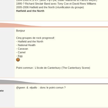
1994-1996 R.S.V.P. (avec Pip Pyle, Didier Malherbe et Patrice Meyer)
1995-? Richard Sinclair Band avec Tony Coe et David Rees Williams
2005-2006 Hatfield and the North (réunification du groupe)
Hatfield and the North
Bonjour
Cinq groupes de rock progressif:
- Hatfield and the North
- National Health
- Caravan
- Camel
- Egg
Point commun : L'école de Canterbury (The Canterbury Scene)
@gwen & elpafio : donc le point comun ?
ete