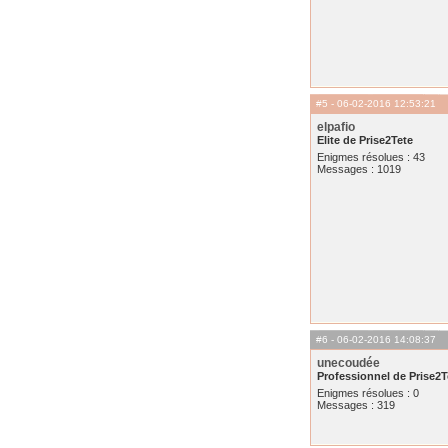
#5
- 06-02-2016 12:53:21
elpafio
Elite de Prise2Tete
Enigmes résolues : 43
Messages : 1019
#6
- 06-02-2016 14:08:37
unecoudée
Professionnel de Prise2T
Enigmes résolues : 0
Messages : 319