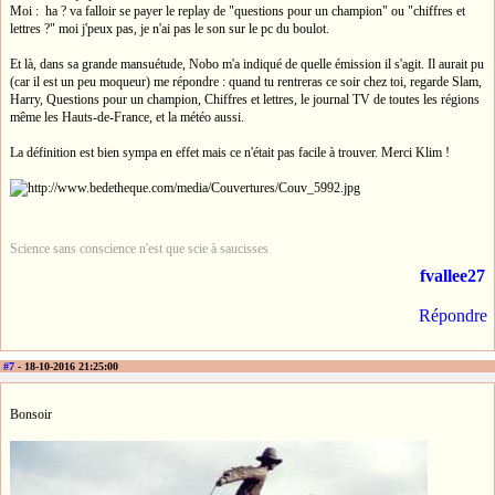
Moi : ha ? va falloir se payer le replay de "questions pour un champion" ou "chiffres et
lettres ?" moi j'peux pas, je n'ai pas le son sur le pc du boulot.
Et là, dans sa grande mansuétude, Nobo m'a indiqué de quelle émission il s'agit. Il aurait pu
(car il est un peu moqueur) me répondre : quand tu rentreras ce soir chez toi, regarde Slam,
Harry, Questions pour un champion, Chiffres et lettres, le journal TV de toutes les régions
même les Hauts-de-France, et la météo aussi.
La définition est bien sympa en effet mais ce n'était pas facile à trouver. Merci Klim !
Science sans conscience n'est que scie à saucisses
fvallee27
Répondre
#7
- 18-10-2016 21:25:00
Bonsoir