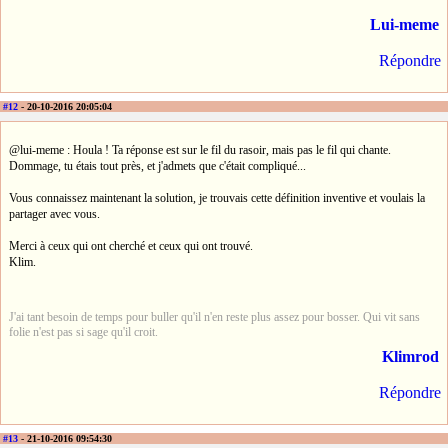
Lui-meme
Répondre
#12
- 20-10-2016 20:05:04
@lui-meme : Houla ! Ta réponse est sur le fil du rasoir, mais pas le fil qui chante.
Dommage, tu étais tout près, et j'admets que c'était compliqué...
Vous connaissez maintenant la solution, je trouvais cette définition inventive et voulais la
partager avec vous.
Merci à ceux qui ont cherché et ceux qui ont trouvé.
Klim.
J'ai tant besoin de temps pour buller qu'il n'en reste plus assez pour bosser. Qui vit sans
folie n'est pas si sage qu'il croit.
Klimrod
Répondre
#13
- 21-10-2016 09:54:30