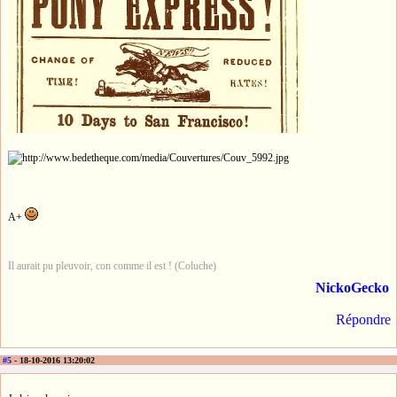
A+
Il aurait pu pleuvoir, con comme il est ! (Coluche)
NickoGecko
Répondre
#5
- 18-10-2016 13:20:02