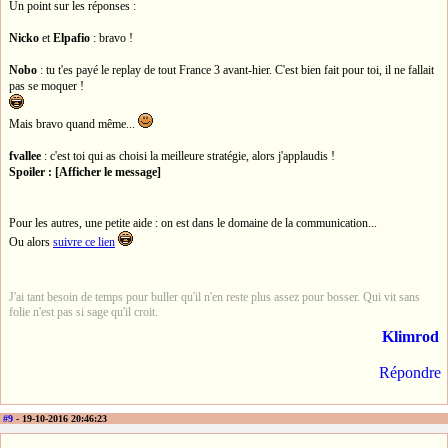
Un point sur les réponses :
Nicko
et
Elpafio
: bravo !
Nobo
: tu t'es payé le replay de tout France 3 avant-hier. C'est bien fait pour toi, il ne fallait
pas se moquer !
Mais bravo quand même...
fvallee
: c'est toi qui as choisi la meilleure stratégie, alors j'applaudis !
Spoiler : [Afficher le message]
Pour les autres, une petite aide : on est dans le domaine de la communication...
Ou alors
suivre ce lien
J'ai tant besoin de temps pour buller qu'il n'en reste plus assez pour bosser. Qui vit sans
folie n'est pas si sage qu'il croit.
Klimrod
Répondre
#9
- 19-10-2016 20:46:23