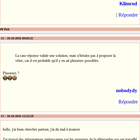
Klimrod
|
Répondre
#0 Pub
#2
- 18-10-2016 09:03:11
La case réponse valide une solution, mais n'hésitez pas à proposer la
vôtre, car il est probable qu'il y en ait plusieurs possibles.
Plusieurs ?
nobodydy
Répondre
#3
- 18-10-2016 12:32:59
hello, j'ai beau chercher partout, j'ai du mal à avancer.
J'ai trouvé des informations intéressantes sur les pionniers de la télégraphie qui ont travaillé