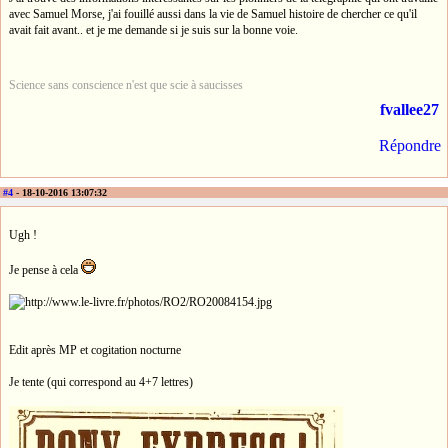
avec Samuel Morse, j'ai fouillé aussi dans la vie de Samuel histoire de chercher ce qu'il
avait fait avant.. et je me demande si je suis sur la bonne voie.
Science sans conscience n'est que scie à saucisses
fvallee27
Répondre
#4
- 18-10-2016 13:07:32
Ugh !
Je pense à cela
Edit après MP et cogitation nocturne
Je tente (qui correspond au 4+7 lettres)