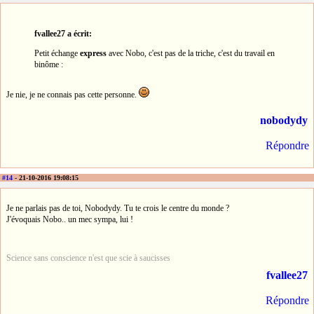
fvallee27 a écrit:
Petit échange
express
avec Nobo, c'est pas de la triche, c'est du travail en
binôme :
Je nie, je ne connais pas cette personne.
nobodydy
Répondre
#14
- 21-10-2016 19:08:15
Je ne parlais pas de toi, Nobodydy. Tu te crois le centre du monde ?
J'évoquais Nobo.. un mec sympa, lui !
Science sans conscience n'est que scie à saucisses
fvallee27
Répondre