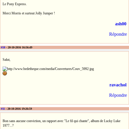
Le Pony Express.
Merci Morris et surtout Jolly Jumper !
ash00
Répondre
#10
- 20-10-2016 16:56:49
Salut,
ravachol
Répondre
#11
- 20-10-2016 19:26:59
Bon sans aucune conviction, un rapport avec "Le fil qui chante", album de Lucky Luke
1977...?