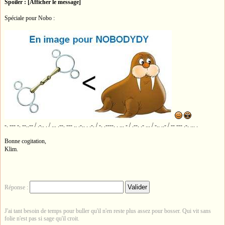
Spoiler : [Afficher le message]
Spéciale pour Nobo :
-. --- -. --..-- / .-.. . / ... .--. --- .. .-.. . .-. / -. .----. . ... - / .--. .- ... / -.. ..- / -- --- .-. ... .
Bonne cogitation,
Klim.
Réponse :
J'ai tant besoin de temps pour buller qu'il n'en reste plus assez pour bosser. Qui vit sans
folie n'est pas si sage qu'il croit.