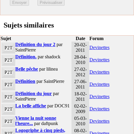
Sujets similaires
Sujet
Date
Forum
Définition du jour 2
par
20-02-
Devinettes
P2T
SaintPierre
2011
Définition.
par shadock
28-04-
Devinettes
P2T
2010
Belle pêche
par lilinea
27-02-
Devinettes
P2T
2012
Définition
par SaintPierre
27-06-
Devinettes
P2T
2011
Définition du jour
par
18-02-
Devinettes
P2T
SaintPierre
2011
La belle affiche
par DOC91
02-02-
Devinettes
P2T
2009
Vienne la nuit sonne
05-03-
Devinettes
P2T
l'heure...
par daftpunk
2010
Logogriphe à cinq pieds,
08-02-
Devinettes
P2T