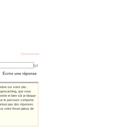
Déconnexion
[+]
Écrire une réponse
ène sur votre site...
e geocaching, que vous
érie et bien sûr je bloque
que le parcours comporte
surtout pas des réponses
sur votre forum jaloux de