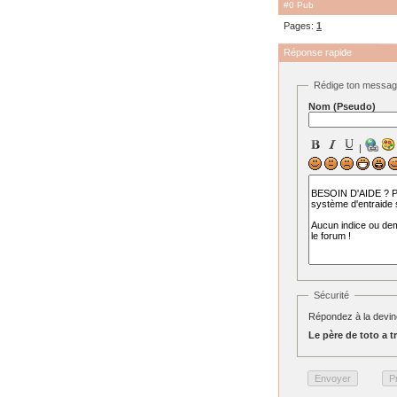
#0 Pub
Pages:
1
Réponse rapide
Rédige ton messa
Nom (Pseudo)
|
Sécurité
Répondez à la devine
Le père de toto a tro