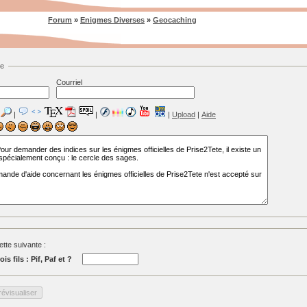
Forum
»
Enigmes Diverses
»
Geocaching
ge
Courriel
|
|
|
Upload
|
Aide
tte suivante :
is fils : Pif, Paf et ?