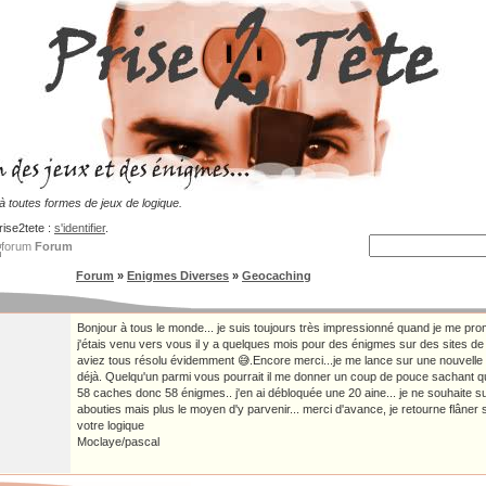
 toutes formes de jeux de logique.
rise2tete :
s'identifier
.
Forum
Forum
»
Enigmes Diverses
»
Geocaching
Bonjour à tous le monde... je suis toujours très impressionné quand je me prom
j'étais venu vers vous il y a quelques mois pour des énigmes sur des sites d
aviez tous résolu évidemment 😅.Encore merci...je me lance sur une nouvelle s
déjà. Quelqu'un parmi vous pourrait il me donner un coup de pouce sachant 
58 caches donc 58 énigmes.. j'en ai débloquée une 20 aine... je ne souhaite 
abouties mais plus le moyen d'y parvenir... merci d'avance, je retourne flâner 
votre logique
Moclaye/pascal