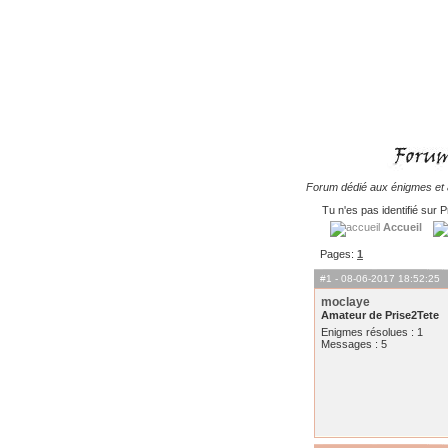
Forum dédié aux énigmes et à
Tu n'es pas identifié sur P
Accueil
Pages:
1
#1
- 08-06-2017 18:52:25
moclaye
Amateur de Prise2Tete
Enigmes résolues : 1
Messages : 5