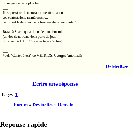
on ne peut en être plus loin.
___
Il est possible de contester cette affirmation
ces contestations m'intéressent...
car on est là dans les lieux troubles de la continuité.*
Bravo à Scarta qui a donné le mot demandé
(un des deux noms de la porte du jour
qui y sert À LA FOIS de sortie et d'entrée)
___
*voir "Cantor à tort" de METRIOS, Georges Antoniadès
DeletedUser
Écrire une réponse
Pages:
1
Forum
»
Devinettes
»
Demain
Réponse rapide