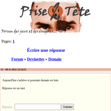
Pages:
1
Écrire une réponse
Forum
»
Devinettes
»
Demain
#1
- 09-11-2022 22:54:55
Aujourd'hui s'achève et pourtant demain est loin.
Réponse en un mot
Réponse :