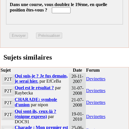
Dans une course, vous doublez le 19ème, en quelle
position êtes-vous ?
Sujets similaires
Sujet
Date
Forum
Qui suis-je ? Je fus demain,
20-11-
Devinettes
P2T
je serai hier.
par EfCeBa
2007
Quel est le résultat ?
par
31-07-
Devinettes
P2T
Raybecka
2008
CHARADE: symbole
21-07-
Devinettes
P2T
d'union
par nipon
2008
Qui sont-ils, ceux-là ?
19-01-
P2T
(énigme express)
par
Devinettes
2010
DOC91
Charade : Mon premier est
25-06-