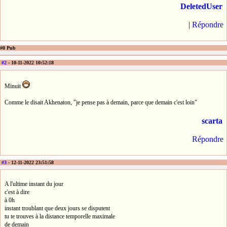
DeletedUser
|
Répondre
#0 Pub
#2
- 10-11-2022 10:52:18
Minuit
Comme le disait Akhenaton, "je pense pas à demain, parce que demain c'est loin"
scarta
Répondre
#3
- 12-11-2022 23:51:58
A l'ultime instant du jour
c'est à dire
à 0h
instant troublant que deux jours se disputent
tu te trouves à la distance temporelle maximale
de demain