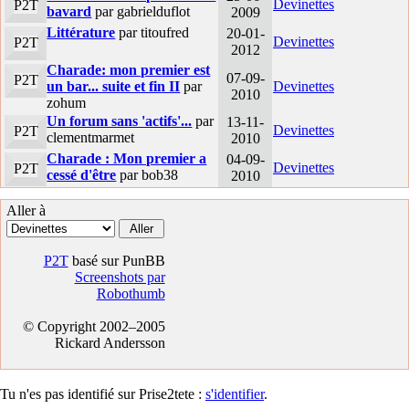
Devinettes
P2T
bavard
par gabrielduflot
2009
Littérature
par titoufred
20-01-
Devinettes
P2T
2012
Charade: mon premier est
07-09-
P2T
un bar... suite et fin II
par
Devinettes
2010
zohum
Un forum sans 'actifs'...
par
13-11-
Devinettes
P2T
clementmarmet
2010
Charade : Mon premier a
04-09-
Devinettes
P2T
cessé d'être
par bob38
2010
Aller à
P2T
basé sur PunBB
Screenshots par
Robothumb
© Copyright 2002–2005
Rickard Andersson
Tu n'es pas identifié sur Prise2tete :
s'identifier
.