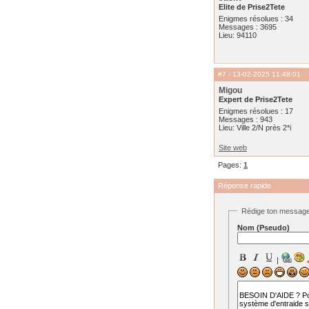
Elite de Prise2Tete
Enigmes résolues : 34
Messages : 3695
Lieu: 94110
#7
- 13-02-2025 11:48:01
Migou
Expert de Prise2Tete
Enigmes résolues : 17
Messages : 943
Lieu: Ville 2/N près 2*i
Site web
Pages:
1
Réponse rapide
Rédige ton messag
Nom (Pseudo)
|