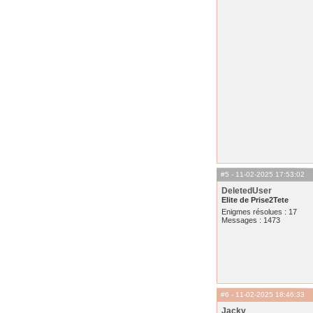
#5
- 11-02-2025 17:53:02
DeletedUser
Elite de Prise2Tete
Enigmes résolues : 17
Messages : 1473
#6
- 11-02-2025 18:46:33
Jackv