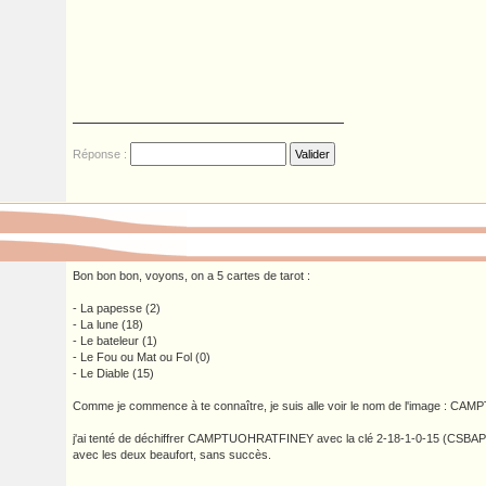
Réponse :
Bon bon bon, voyons, on a 5 cartes de tarot :
- La papesse (2)
- La lune (18)
- Le bateleur (1)
- Le Fou ou Mat ou Fol (0)
- Le Diable (15)
Comme je commence à te connaître, je suis alle voir le nom de l'image : 
j'ai tenté de déchiffrer CAMPTUOHRATFINEY avec la clé 2-18-1-0-15 (CSBAP)
avec les deux beaufort, sans succès.