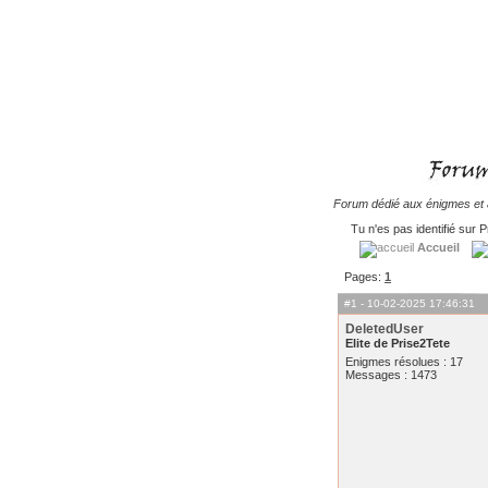
Forum dédié aux énigmes et à
Tu n'es pas identifié sur P
Accueil
Pages:
1
#1
- 10-02-2025 17:46:31
DeletedUser
Elite de Prise2Tete
Enigmes résolues : 17
Messages : 1473