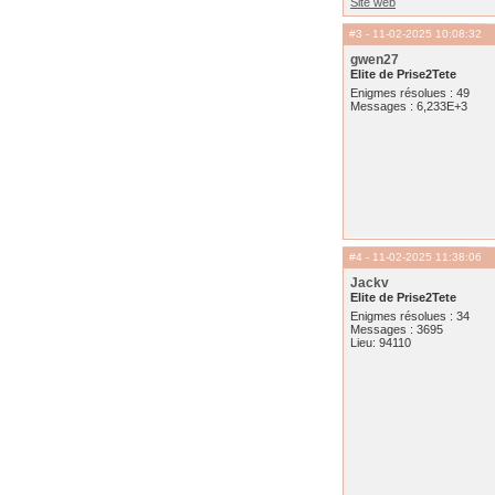
Site web
#3
- 11-02-2025 10:08:32
gwen27
Elite de Prise2Tete
Enigmes résolues : 49
Messages : 6,233E+3
#4
- 11-02-2025 11:38:06
Jackv
Elite de Prise2Tete
Enigmes résolues : 34
Messages : 3695
Lieu: 94110