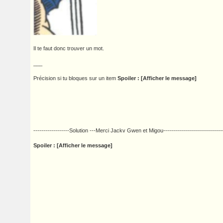
Il te faut donc trouver un mot.
___
Précision si tu bloques sur un item
Spoiler : [Afficher le message]
------------------Solution ---Merci Jackv Gwen et Migou------------------------------
Spoiler : [Afficher le message]