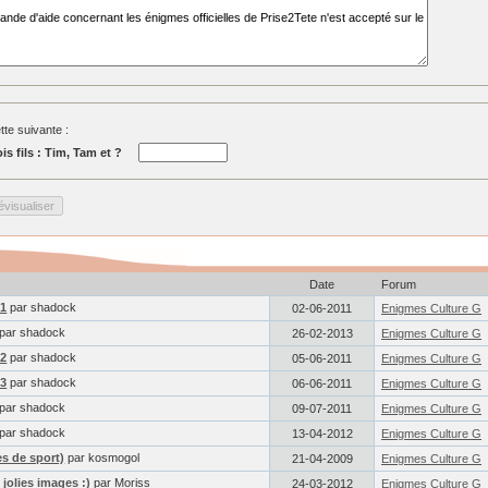
tte suivante :
is fils : Tim, Tam et ?
Date
Forum
 1
par shadock
02-06-2011
Enigmes Culture G
par shadock
26-02-2013
Enigmes Culture G
 2
par shadock
05-06-2011
Enigmes Culture G
 3
par shadock
06-06-2011
Enigmes Culture G
par shadock
09-07-2011
Enigmes Culture G
par shadock
13-04-2012
Enigmes Culture G
s de sport)
par kosmogol
21-04-2009
Enigmes Culture G
jolies images :)
par Moriss
24-03-2012
Enigmes Culture G