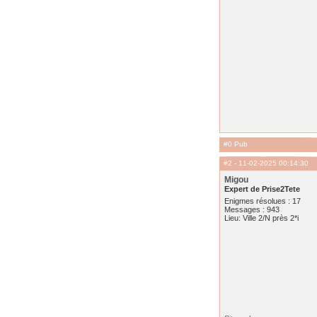
#0 Pub
#2
- 11-02-2025 00:14:30
Migou
Expert de Prise2Tete
Enigmes résolues : 17
Messages : 943
Lieu: Ville 2/N près 2*i