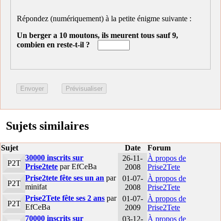
Répondez (numériquement) à la petite énigme suivante :
Un berger a 10 moutons, ils meurent tous sauf 9,
combien en reste-t-il ?
Sujets similaires
Sujet
Date
Forum
30000 inscrits sur
26-11-
À propos de
P2T
Prise2tete
par EfCeBa
2008
Prise2Tete
Prise2tete fête ses un an
par
01-07-
À propos de
P2T
minifat
2008
Prise2Tete
Prise2Tete fête ses 2 ans
par
01-07-
À propos de
P2T
EfCeBa
2009
Prise2Tete
70000 inscrits sur
03-12-
À propos de