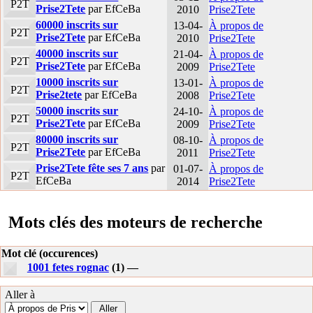
P2T
Prise2Tete
par EfCeBa
2010
Prise2Tete
60000 inscrits sur
13-04-
À propos de
P2T
Prise2Tete
par EfCeBa
2010
Prise2Tete
40000 inscrits sur
21-04-
À propos de
P2T
Prise2Tete
par EfCeBa
2009
Prise2Tete
10000 inscrits sur
13-01-
À propos de
P2T
Prise2tete
par EfCeBa
2008
Prise2Tete
50000 inscrits sur
24-10-
À propos de
P2T
Prise2Tete
par EfCeBa
2009
Prise2Tete
80000 inscrits sur
08-10-
À propos de
P2T
Prise2Tete
par EfCeBa
2011
Prise2Tete
Prise2Tete fête ses 7 ans
par
01-07-
À propos de
P2T
EfCeBa
2014
Prise2Tete
Mots clés des moteurs de recherche
Mot clé (occurences)
1001 fetes rognac
(1) —
Aller à