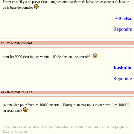
Parmi ce qu'il y a de prévu c'est... augmentation tarifaire de la bande passante et de la taille
de la base de données
EfCeBa
Répondre
#7
- 29-12-2007 23:52:48
pour les 9000 c'est fait, ça va vite: 100 de plus en une journée!!!
kashnito
Répondre
#8
- 30-12-2007 23:49:12
j'ai une idee pour feter les 10000 inscrits... Pourquoi ne pas nous inviter tous ( les 10000 )
au restaurant?
Great minds discuss ideas; Average minds discuss events; Small minds discuss people. -
Eleanor Roosevelt