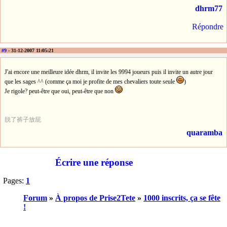
dhrm77
Répondre
#9
- 31-12-2007 11:05:21
J'ai encore une meilleure idée dhrm, il invite les 9994 joueurs puis il invite un autre jour
que les sages ^^ (comme ça moi je profite de mes chevaliers toute seule
)
Je rigole? peut-être que oui, peut-être que non
脱了裤子放屁
quaramba
Écrire une réponse
Pages:
1
Forum
»
À propos de Prise2Tete
»
1000 inscrits, ça se fête
!