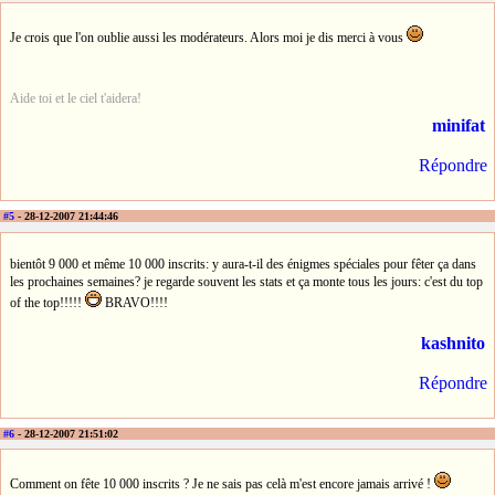
Je crois que l'on oublie aussi les modérateurs. Alors moi je dis merci à vous
Aide toi et le ciel t'aidera!
minifat
Répondre
#5
- 28-12-2007 21:44:46
bientôt 9 000 et même 10 000 inscrits: y aura-t-il des énigmes spéciales pour fêter ça dans
les prochaines semaines? je regarde souvent les stats et ça monte tous les jours: c'est du top
of the top!!!!!
BRAVO!!!!
kashnito
Répondre
#6
- 28-12-2007 21:51:02
Comment on fête 10 000 inscrits ? Je ne sais pas celà m'est encore jamais arrivé !