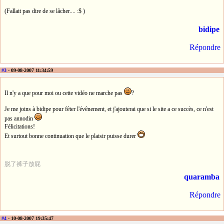
(Fallait pas dire de se lâcher.... :$ )
bidipe
Répondre
#3
- 09-08-2007 11:34:59
Il n'y a que pour moi ou cette vidéo ne marche pas
?
Je me joins à bidipe pour fêter l'évênement, et j'ajouterai que si le site a ce succès, ce n'est
pas annodin
Félicitations!
Et surtout bonne continuation que le plaisir puisse durer
脱了裤子放屁
quaramba
Répondre
#4
- 10-08-2007 19:35:47