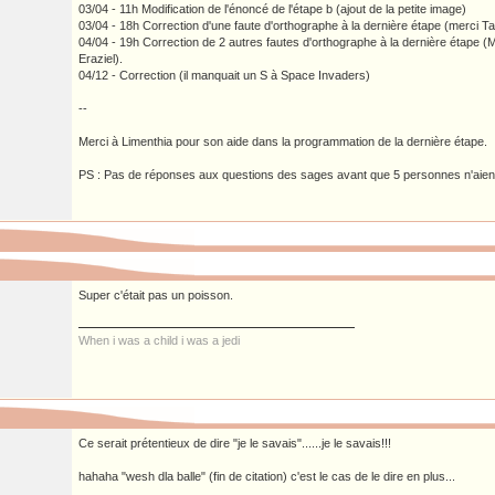
03/04 - 11h Modification de l'énoncé de l'étape b (ajout de la petite image)
03/04 - 18h Correction d'une faute d'orthographe à la dernière étape (merci Ta
04/04 - 19h Correction de 2 autres fautes d'orthographe à la dernière étape (
Eraziel).
04/12 - Correction (il manquait un S à Space Invaders)
--
Merci à Limenthia pour son aide dans la programmation de la dernière étape.
PS : Pas de réponses aux questions des sages avant que 5 personnes n'aient
Super c'était pas un poisson.
When i was a child i was a jedi
Ce serait prétentieux de dire "je le savais"......je le savais!!!
hahaha "wesh dla balle" (fin de citation) c'est le cas de le dire en plus...