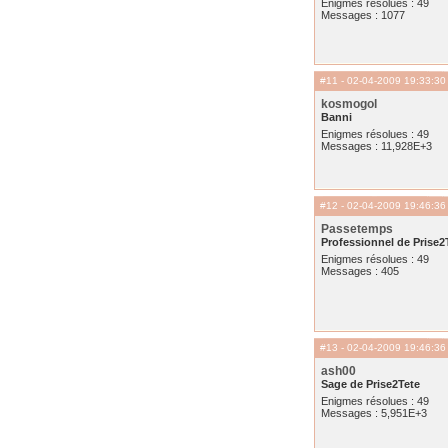
Enigmes résolues : 49
Messages : 1077
#11
- 02-04-2009 19:33:30
kosmogol
Banni
Enigmes résolues : 49
Messages : 11,928E+3
#12
- 02-04-2009 19:46:36
Passetemps
Professionnel de Prise2
Enigmes résolues : 49
Messages : 405
#13
- 02-04-2009 19:46:36
ash00
Sage de Prise2Tete
Enigmes résolues : 49
Messages : 5,951E+3