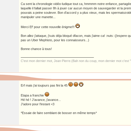
Ca sent la chronologie vidéo-ludique tout ca, hmmmm notre enfance, partagée
laquelle il fallait passer 8h à jouer car aucun moyen de sauvegarder et la pre
pouvais a peine soulever. Bon d'accord y a plus vieux, mais les spermatozoi
manipuler une manette...
Merci Ef' pour cette nouvelle énigme!!!
Bon allez j'attaque, j'suis déja bloqué dfacon, mais j'aime ca! :nuts: (j'espere q
pas un Uber Mephisto, pour les connaisseurs...)
Bonne chance à tous!
C'est mon dernier mot, Jean-Pierre.(Bah non du coup, mon dernier mot c'est "
Erf mais j'ai toujours pas fini la 45
Etapa a franchie
Hé hé ! J'avance, j'avance...
J'adore pour l'instant <3
*Essaie de faire semblant de bosser en même temps*