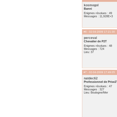
kosmogol
Banni
Enigmes résolues : 49
Messages : 11,928E+3
#6
- 02-04-2009 17:21:30
perceval
Chevalier de P2T
Enigmes résolues : 48
Messages : 724
Lieu: 37
#7
- 02-04-2009 17:49:05
natdec62
Professionnel de Prise2
Enigmes résolues : 47
Messages : 327
Lieu: Boulogne/Mer