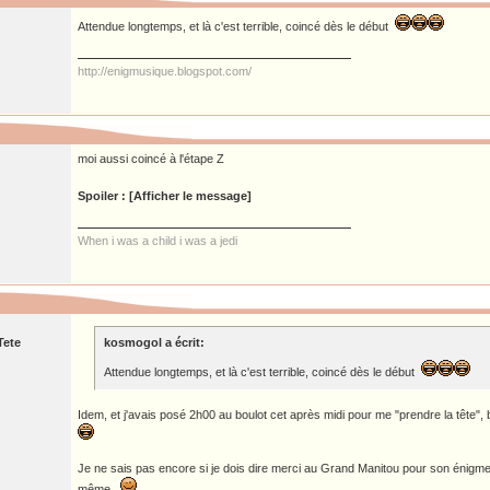
Attendue longtemps, et là c'est terrible, coincé dès le début
http://enigmusique.blogspot.com/
moi aussi coincé à l'étape Z
Spoiler : [Afficher le message]
When i was a child i was a jedi
Tete
kosmogol a écrit:
Attendue longtemps, et là c'est terrible, coincé dès le début
Idem, et j'avais posé 2h00 au boulot cet après midi pour me "prendre la tête", ben
Je ne sais pas encore si je dois dire merci au Grand Manitou pour son énigm
même...