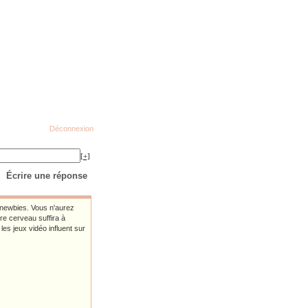
Déconnexion
[+]
Écrire une réponse
x newbies. Vous n'aurez
re cerveau suffira à
es jeux vidéo influent sur