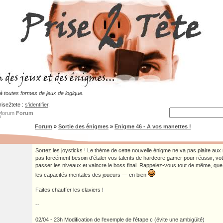
 toutes formes de jeux de logique.
rise2tete :
s'identifier
.
Forum
Forum
»
Sortie des énigmes
»
Enigme 46 - A vos manettes !
Sortez les joysticks ! Le thème de cette nouvelle énigme ne va pas plaire au
pas forcément besoin d'étaler vos talents de hardcore gamer pour réussir, vot
passer les niveaux et vaincre le boss final. Rappelez-vous tout de même, que l
les capacités mentales des joueurs — en bien
Faites chauffer les claviers !
--
02/04 - 23h Modification de l'exemple de l'étape c (évite une ambigüité)