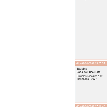
#4
- 02-04-2009 15:05:54
Taupine
Sage de Prise2Tete
Enigmes résolues : 49
Messages : 1077
#5
- 02-04-2009 17:16:46