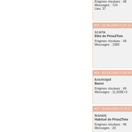
Enigmes résolues : 48
Messages : 724
Lieu: 37
#15
- 02-04-2009 21:47:14
scarta
Elite de Prise2Tete
Enigmes résolues : 49
Messages : 1989
#16
- 02-04-2009 21:50:30
kosmogol
Banni
Enigmes résolues : 49
Messages : 11,928E+3
#17
- 02-04-2009 23:18:27
leanais
Habitué de Prise2Tete
Enigmes résolues : 48
Messages : 20