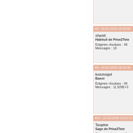
#8
- 02-04-2009 18:06:54
shanti
Habitué de Prise2Tete
Enigmes résolues : 49
Messages : 10
#9
- 02-04-2009 18:40:39
kosmogol
Banni
Enigmes résolues : 49
Messages : 11,928E+3
#10
- 02-04-2009 19:01:15
Taupine
Sage de Prise2Tete