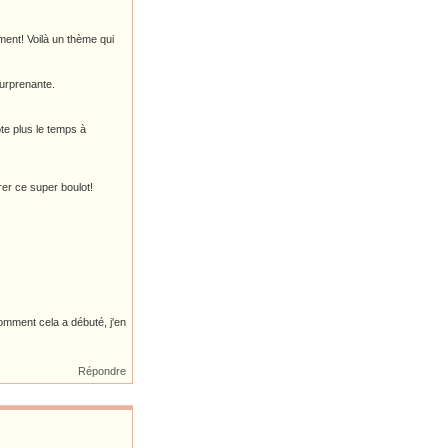
ment! Voilà un thème qui
surprenante.
e plus le temps à
rer ce super boulot!
comment cela a débuté, j'en
Répondre