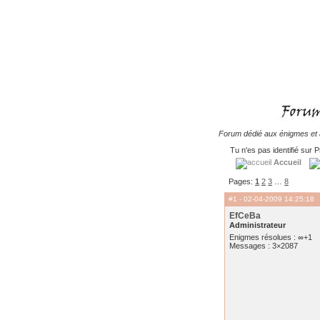
Forum dédié aux énigmes et à
Tu n'es pas identifié sur P
Accueil
Pages:
1
2
3
…
8
#1
- 02-04-2009 14:25:18
EfCeBa
Administrateur
Enigmes résolues : ∞+1
Messages : 3×2087