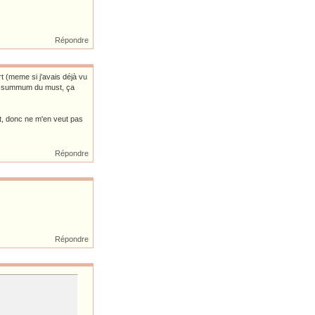
Répondre
t (meme si j'avais déjà vu
t le summum du must, ça
nt, donc ne m'en veut pas
Répondre
Répondre