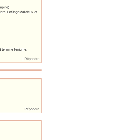
upine).
Merci LeSingeMalicieux et
 terminé l'énigme.
|
Répondre
Répondre