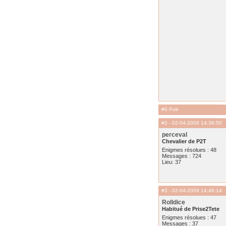
#0 Pub
#2
- 02-04-2009 14:36:50
perceval
Chevalier de P2T
Enigmes résolues : 48
Messages : 724
Lieu: 37
#3
- 02-04-2009 14:46:14
Rolldice
Habitué de Prise2Tete
Enigmes résolues : 47
Messages : 37