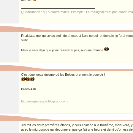
Quadrumane : qui a quatre mains. Exemple : Le rossignol n'est pas quadruma
Rhalalaaa moi qui avais plein de choses à faire ce soir et demain, je ferai mie
suite
Mais je sais déjà que je ne résisterai pas, aucune chance
C'est quoi cette énigme où les Belges prennent le pouvoir !
Bravo Ash
http://enigmusique.blogspot.com/
J'ai fait les deux premières étapes, je suis coincée à la troisième, mais voilà, y 
avec le microscope qui déconne et que ça fait une heure et demi qu'on essai