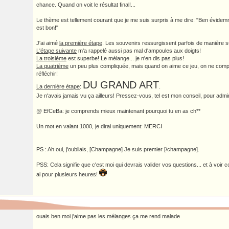
chance. Quand on voit le résultat final!...
Le thème est tellement courant que je me suis surpris à me dire: "Ben évidem
est bon!"
J'ai aimé
la première étape
. Les souvenirs ressurgissent parfois de manière 
L'étape suivante
m'a rappelé aussi pas mal d'ampoules aux doigts!
La troisième
est superbe! Le mélange... je n'en dis pas plus!
La quatrième
un peu plus compliquée, mais quand on aime ce jeu, on ne compt
réfléchir!
DU GRAND ART
La dernière étape
:
.
Je n'avais jamais vu ça ailleurs! Pressez-vous, tel est mon conseil, pour admi
@ EfCeBa: je comprends mieux maintenant pourquoi tu en as ch**
Un mot en valant 1000, je dirai uniquement: MERCI
PS : Ah oui, j'oubliais, [Champagne] Je suis premier [/champagne].
PSS: Cela signifie que c'est moi qui devrais valider vos questions... et à voir 
ai pour plusieurs heures!
ouais ben moi j'aime pas les mélanges ça me rend malade