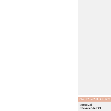
#14
- 02-04-2009 20:06:29
perceval
Chevalier de P2T