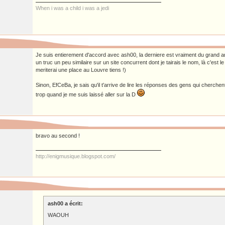
When i was a child i was a jedi
Je suis entierement d'accord avec ash00, la derniere est vraiment du grand ar
un truc un peu similaire sur un site concurrent dont je tairais le nom, là c'es
meriterai une place au Louvre tiens !)
Sinon, EfCeBa, je sais qu'il t'arrive de lire les réponses des gens qui cherche
trop quand je me suis laissé aller sur la D
bravo au second !
http://enigmusique.blogspot.com/
ash00 a écrit:
WAOUH