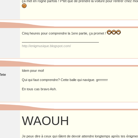
ça met en rogne parfois ! P'tet que de prendre la voiture pour rentrer chez m
Cinq heures pour comprendre la 1ere partie, ça promet !
http://enigmusique.blogspot.com/
Idem pour moi!
Tete
Qui qui faut comprendre? Cette balle qui navigue. grrrrrrrr
En tous cas bravo Ash.
WAOUH
Je peux dire à ceux qui râlent de devoir attendre longtemps après tes énigmes 