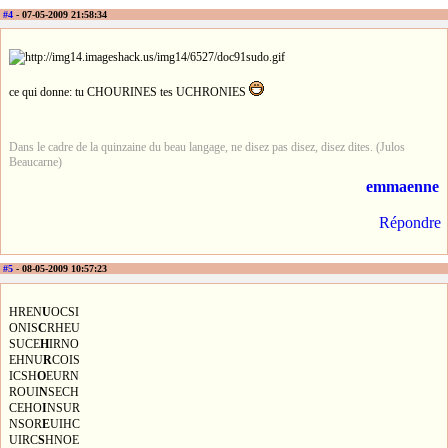
#4
- 07-05-2009 21:58:34
ce qui donne: tu CHOURINES tes UCHRONIES
Dans le cadre de la quinzaine du beau langage, ne disez pas disez, disez dites. (Julos
Beaucarne)
emmaenne
Répondre
#5
- 08-05-2009 10:57:23
HREN
U
OCSI
ONIS
C
RHEU
SUCE
H
IRNO
EHNU
R
COIS
ICSH
O
EURN
ROUI
N
SECH
CEHO
I
NSUR
NSOR
E
UIHC
UIRC
S
HNOE