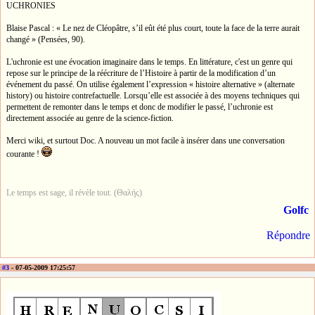
UCHRONIES
Blaise Pascal : « Le nez de Cléopâtre, s’il eût été plus court, toute la face de la terre aurait
changé » (Pensées, 90).
L'uchronie est une évocation imaginaire dans le temps. En littérature, c'est un genre qui
repose sur le principe de la réécriture de l’Histoire à partir de la modification d’un
événement du passé. On utilise également l’expression « histoire alternative » (alternate
history) ou histoire contrefactuelle. Lorsqu’elle est associée à des moyens techniques qui
permettent de remonter dans le temps et donc de modifier le passé, l’uchronie est
directement associée au genre de la science-fiction.
Merci wiki, et surtout Doc. A nouveau un mot facile à insérer dans une conversation
courante !
Le temps est sage, il révèle tout. (Θαλής)
Golfc
Répondre
#3
- 07-05-2009 17:25:57