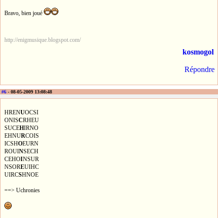
Bravo, bien joué
http://enigmusique.blogspot.com/
kosmogol
Répondre
#6
- 08-05-2009 13:08:48
HREN
U
OCSI
ONIS
C
RHEU
SUCE
H
IRNO
EHNU
R
COIS
ICSH
O
EURN
ROUI
N
SECH
CEHO
I
NSUR
NSOR
E
UIHC
UIRC
S
HNOE
==> Uchronies