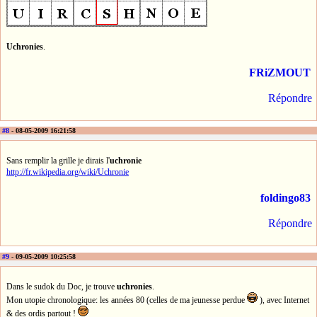
Uchronies
.
FRiZMOUT
Répondre
#8
- 08-05-2009 16:21:58
Sans remplir la grille je dirais l'
uchronie
http://fr.wikipedia.org/wiki/Uchronie
foldingo83
Répondre
#9
- 09-05-2009 10:25:58
Dans le sudok du Doc, je trouve
uchronies
.
Mon utopie chronologique: les années 80 (celles de ma jeunesse perdue
), avec Internet
& des ordis partout !