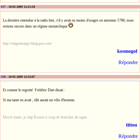
#17
- 10-05-2009 12:15:10
La dernière entendue à la radio hier, s'il y avait eu moins d'orages en automne 1788, nous
serions encore dans un régime monarchique
http://enigmusique.blogspot.com/
kosmogol
Répondre
#18
- 10-05-2009 12:32:07
Et comme le regretté Frédéric Dart disait :
Si ma tante en avait , elle aurait un vélo d'homme.
Moi le matin, je slap Kosmo à coup de branches de sapin
tittou
Répondre