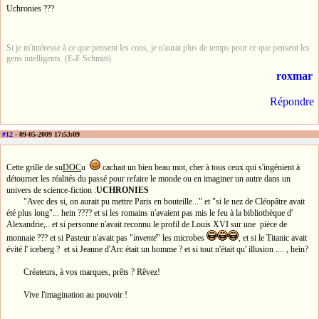
Uchronies ???
Si je m'intéresse à ce que pensent les cons, je n'aurai plus de temps pour ce que pensent les
gens intelligents. (E-E Schmitt)
roxmar
Répondre
#12
- 09-05-2009 17:53:09
Cette grille de su
DOC
u
cachait un bien beau mot, cher à tous ceux qui s'ingénient à
détourner les réalités du passé pour refaire le monde ou en imaginer un autre dans un
univers de science-fiction :
UCHRONIES
"Avec des si, on aurait pu mettre Paris en bouteille..." et "si le nez de Cléopâtre avait
été plus long"... hein ???? et si les romains n'avaient pas mis le feu à la bibliothèque d'
Alexandrie,.. et si personne n'avait reconnu le profil de Louis XVI sur une pièce de
monnaie ??? et si Pasteur n'avait pas "
inventé
" les microbes
, et si le Titanic avait
évité l' iceberg ? et si Jeanne d'Arc était un homme ? et si tout n'était qu' illusion .... , hein?
Créateurs, à vos marques, prêts ? Rêvez!
Vive l'imagination au pouvoir !