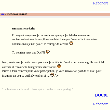
Répondre
#16
- 10-05-2009 12:11:25
emmaenne a écrit:
En voyant la réponse je me rends compte que j'ai fait des erreurs en
copiant collant mes lettres, il me semblait bien que j'avais effacé des lettres
données mais je n'ai pas eu le courage de vérifier.
Tu ne m'en veux pas Doc???
Non, seulement je ne t'en veux pas mais je te félicite d'avoir concocté une grille tout à fait
correcte et d'avoir cité l'anagramme d'uchronies
Bravo à tous et merci pour votre participation, je vous renvoie au post de Maïtou pour
imaginer un peu ce qu'il adviendrait si ....
A+
"Le bonheur est la seule chose qui se double si on le partage"
DOC91
Répondre