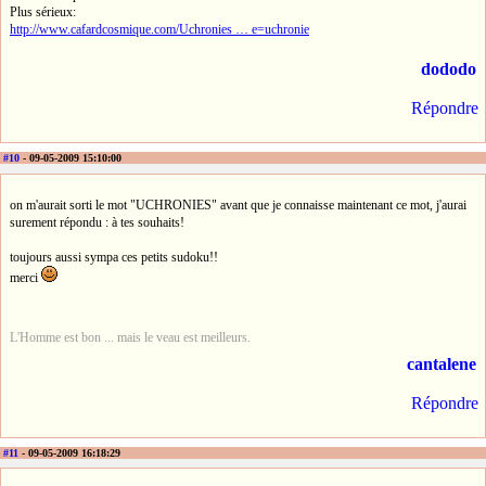
Plus sérieux:
http://www.cafardcosmique.com/Uchronies … e=uchronie
dododo
Répondre
#10
- 09-05-2009 15:10:00
on m'aurait sorti le mot "UCHRONIES" avant que je connaisse maintenant ce mot, j'aurai
surement répondu : à tes souhaits!
toujours aussi sympa ces petits sudoku!!
merci
L'Homme est bon ... mais le veau est meilleurs.
cantalene
Répondre
#11
- 09-05-2009 16:18:29