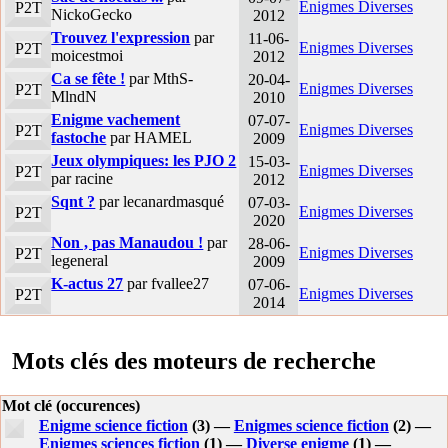
Enigmes Diverses
P2T
NickoGecko
2012
Trouvez l'expression
par
11-06-
Enigmes Diverses
P2T
moicestmoi
2012
Ca se fête !
par MthS-
20-04-
Enigmes Diverses
P2T
MlndN
2010
Enigme vachement
07-07-
Enigmes Diverses
P2T
fastoche
par HAMEL
2009
Jeux olympiques: les PJO 2
15-03-
Enigmes Diverses
P2T
par racine
2012
Sqnt ?
par lecanardmasqué
07-03-
Enigmes Diverses
P2T
2020
Non , pas Manaudou !
par
28-06-
Enigmes Diverses
P2T
legeneral
2009
K-actus 27
par fvallee27
07-06-
Enigmes Diverses
P2T
2014
Mots clés des moteurs de recherche
Mot clé (occurences)
Enigme science fiction
(3) —
Enigmes science fiction
(2) —
Enigmes sciences fiction
(1) —
Diverse enigme
(1) —