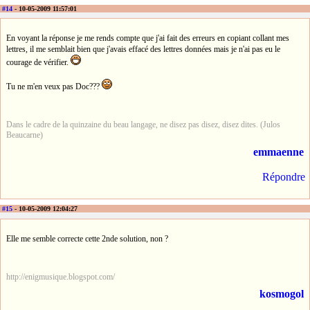
#14
- 10-05-2009 11:57:01
En voyant la réponse je me rends compte que j'ai fait des erreurs en copiant collant mes
lettres, il me semblait bien que j'avais effacé des lettres données mais je n'ai pas eu le
courage de vérifier.
Tu ne m'en veux pas Doc???
Dans le cadre de la quinzaine du beau langage, ne disez pas disez, disez dites. (Julos
Beaucarne)
emmaenne
Répondre
#15
- 10-05-2009 12:04:27
Elle me semble correcte cette 2nde solution, non ?
http://enigmusique.blogspot.com/
kosmogol