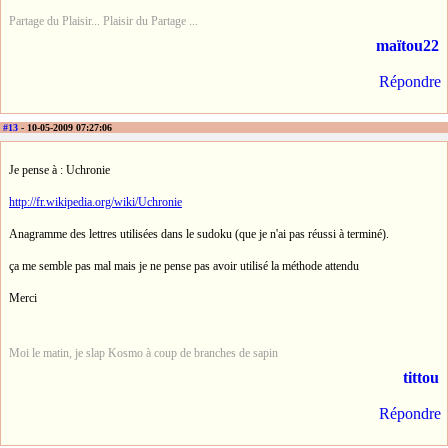
Partage du Plaisir... Plaisir du Partage ...
maïtou22
Répondre
#13
- 10-05-2009 07:27:06
Je pense à : Uchronie
http://fr.wikipedia.org/wiki/Uchronie
Anagramme des lettres utilisées dans le sudoku (que je n'ai pas réussi à terminé).
ça me semble pas mal mais je ne pense pas avoir utilisé la méthode attendu
Merci
Moi le matin, je slap Kosmo à coup de branches de sapin
tittou
Répondre