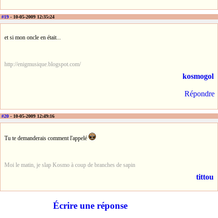
#19
- 10-05-2009 12:35:24
et si mon oncle en était...
http://enigmusique.blogspot.com/
kosmogol
Répondre
#20
- 10-05-2009 12:49:16
Tu te demanderais comment l'appelé
Moi le matin, je slap Kosmo à coup de branches de sapin
tittou
Écrire une réponse