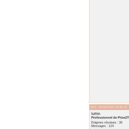
#12
- 16-10-2010 13:36:22
luthin
Professionnel de Prise2T
Enigmes résolues : 36
Messages : 124