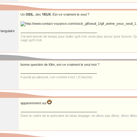
Un
OEIL
, des
YEUX
. Est-ce vraiment le seul ?
iangulaire
J'ai tant besoin de temps pour buller qu'il n'en reste plus assez pour bosser. Qui
sage qu'il croit.
bonne question de Klim, est-ce vraiment le seul mot ?
Il aurait pu pleuvoir, con comme il est ! (Coluche)
apparemment oui
Dans le cadre de la quinzaine du beau langage, ne disez pas disez, disez dite