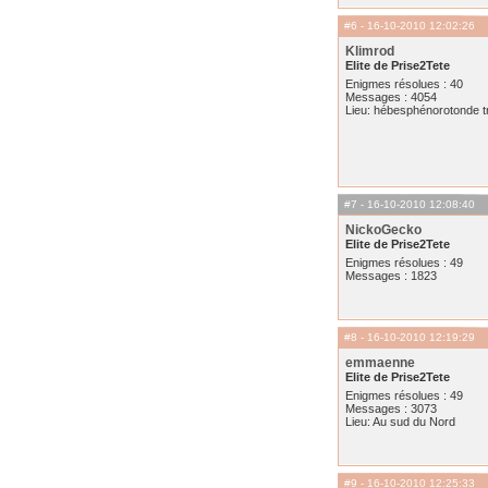
#6
- 16-10-2010 12:02:26
Klimrod
Elite de Prise2Tete
Enigmes résolues : 40
Messages : 4054
Lieu: hébesphénorotonde tr
#7
- 16-10-2010 12:08:40
NickoGecko
Elite de Prise2Tete
Enigmes résolues : 49
Messages : 1823
#8
- 16-10-2010 12:19:29
emmaenne
Elite de Prise2Tete
Enigmes résolues : 49
Messages : 3073
Lieu: Au sud du Nord
#9
- 16-10-2010 12:25:33