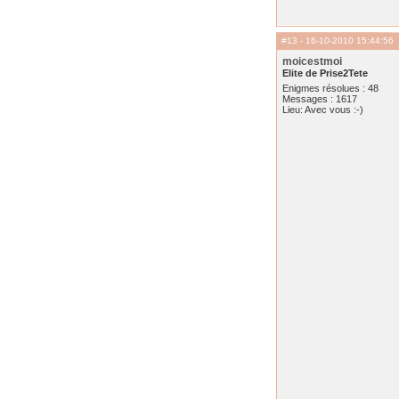
#13
- 16-10-2010 15:44:56
moicestmoi
Elite de Prise2Tete
Enigmes résolues : 48
Messages : 1617
Lieu: Avec vous :-)