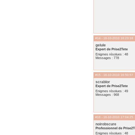
#14
- 16-10-2010 16:23:18
gelule
Expert de Prise2Tete
Enigmes résolues : 48
Messages : 778
#15
- 16-10-2010 16:50:57
scrablor
Expert de Prise2Tete
Enigmes résolues : 49
Messages : 968
#16
- 16-10-2010 17:04:25
noirobscure
Professionnel de Prise2T
Enigmes résolues : 48