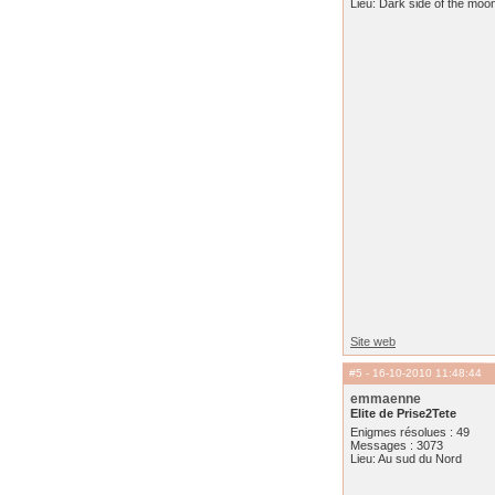
Lieu: Dark side of the moo
Site web
#5
- 16-10-2010 11:48:44
emmaenne
Elite de Prise2Tete
Enigmes résolues : 49
Messages : 3073
Lieu: Au sud du Nord