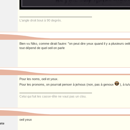
L'angle droit bout à 90 degrés.
Bien vu Niko, comme dirait l'autre: "on peut dire yeux quand il y a plusieurs oeil
tout dépend de quel oeil on parle
Pour les noms, oeil et yeux.
Pour les pronoms, on pourrait penser à je/nous (non, pas à genoux
), à tu/
Celui qui fuit les casse-tête ne vaut pas un clou.
oeil yeux
ete