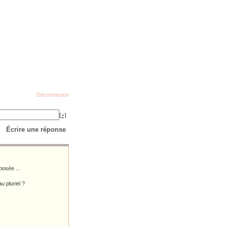
Déconnexion
[+]
Écrire une réponse
posée ...
u pluriel ?