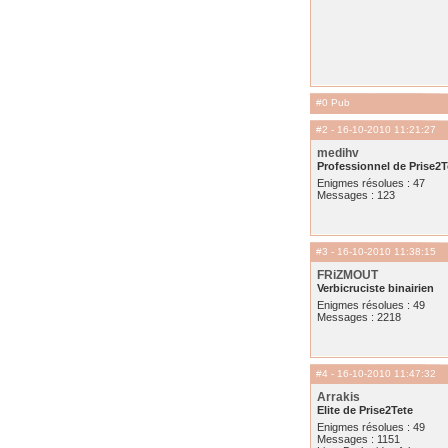
#0 Pub
#2
- 16-10-2010 11:21:27
medihv
Professionnel de Prise2T
Enigmes résolues : 47
Messages : 123
#3
- 16-10-2010 11:38:15
FRiZMOUT
Verbicruciste binairien
Enigmes résolues : 49
Messages : 2218
#4
- 16-10-2010 11:47:32
Arrakis
Elite de Prise2Tete
Enigmes résolues : 49
Messages : 1151