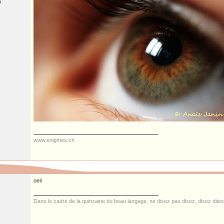
n
www.enigmes.ch
oeil
Dans le cadre de la quinzaine du beau langage, ne disez pas disez, disez dite