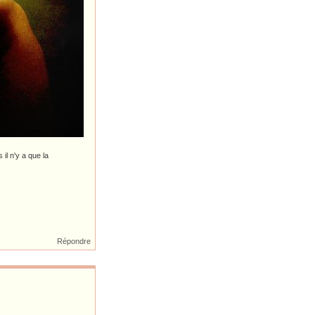
 il n'y a que la
Répondre