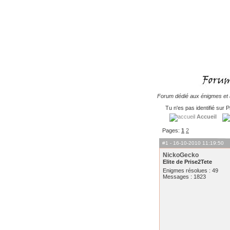
Forum dédié aux énigmes et à
Tu n'es pas identifié sur P
Accueil
Pages:
1
2
#1
- 16-10-2010 11:19:50
NickoGecko
Elite de Prise2Tete
Enigmes résolues : 49
Messages : 1823