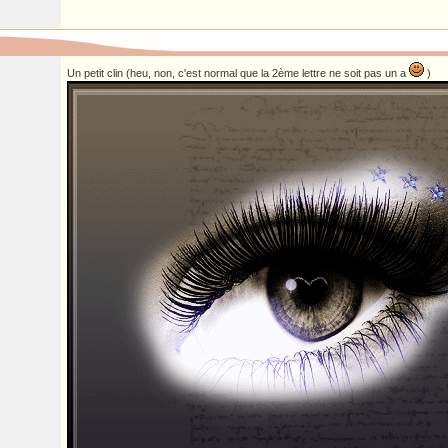
Un petit clin (heu, non, c'est normal que la 2ème lettre ne soit pas un a
)