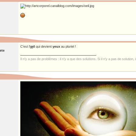
C'est l'
œ
il
qui devient
y
eux
au pluriel !
ete
Il n'y a pas de problèmes : il n'y a que des solutions. Si il n'y a pas de solution,