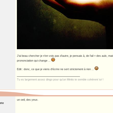
J'ai beau chercher je n'en vois pas d'autre, je pensais à, de l'ail = des aulx, mais
prononciation qui change ...
Edit : donc, ce que je viens d'écrire ne sert strictement à rien ...
Tu es largement assez dingo pour qu'un Minito te semble cohérent \o/ !
un oeil, des yeux.
ete