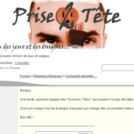
 toutes formes de jeux de logique.
rise2tete :
s'identifier
.
Forum
Forum
»
Enigmes Diverses
»
Curiosité plurielle ...
Bonjour,
Une facile, question typique des "Grosses Têtes" qui j'espère n'a pas été déjà 
Quel est l'unique mot de la langue française qui change dès sa première lettre a
Bon WE !