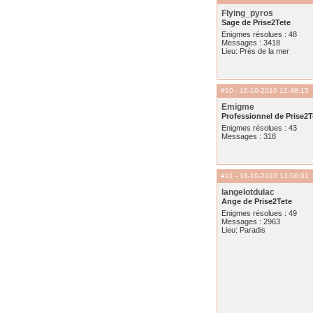
Flying_pyros
Sage de Prise2Tete
Enigmes résolues : 48
Messages : 3418
Lieu: Près de la mer
#10
- 16-10-2010 12:48:15
Emigme
Professionnel de Prise2T
Enigmes résolues : 43
Messages : 318
#11
- 16-10-2010 13:06:01
langelotdulac
Ange de Prise2Tete
Enigmes résolues : 49
Messages : 2963
Lieu: Paradis