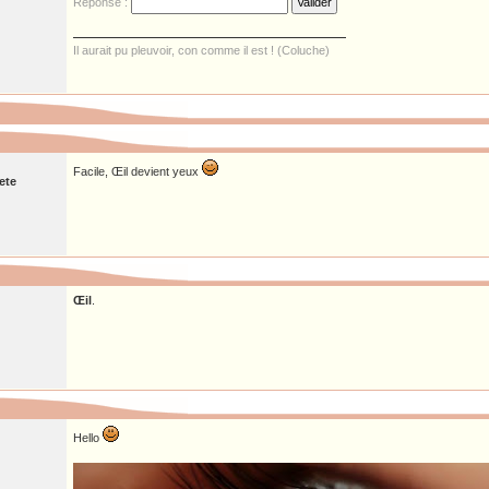
Réponse :
Il aurait pu pleuvoir, con comme il est ! (Coluche)
Facile, Œil devient yeux
ete
Œil
.
Hello