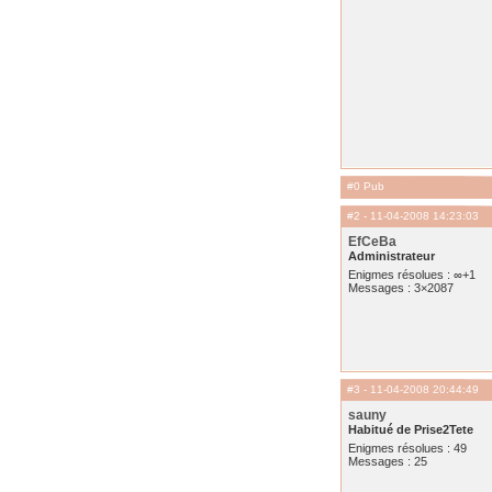
#0 Pub
#2
- 11-04-2008 14:23:03
EfCeBa
Administrateur
Enigmes résolues : ∞+1
Messages : 3×2087
#3
- 11-04-2008 20:44:49
sauny
Habitué de Prise2Tete
Enigmes résolues : 49
Messages : 25