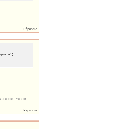
Répondre
usqu'à 5x5):
s people. -Eleanor
Répondre