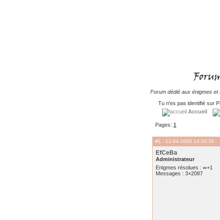
Forum dédié aux énigmes et à
Tu n'es pas identifié sur P
Accueil
Pages:
1
#1
- 11-04-2008 14:20:36
EfCeBa
Administrateur
Enigmes résolues : ∞+1
Messages : 3×2087