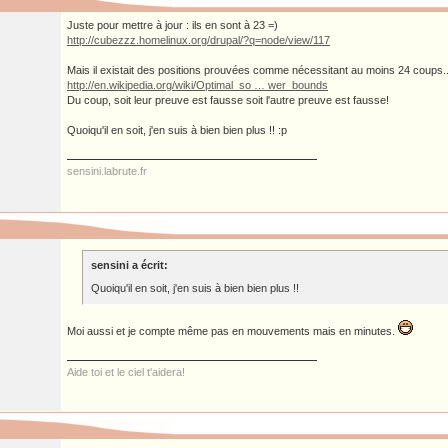
Juste pour mettre à jour : ils en sont à 23 =)
http://cubezzz.homelinux.org/drupal/?q=node/view/117
Mais il existait des positions prouvées comme nécessitant au moins 24 coups..
http://en.wikipedia.org/wiki/Optimal_so … wer_bounds
Du coup, soit leur preuve est fausse soit l'autre preuve est fausse!
Quoiqu'il en soit, j'en suis à bien bien plus !! :p
sensini.labrute.fr
sensini a écrit:
Quoiqu'il en soit, j'en suis à bien bien plus !!
Moi aussi et je compte même pas en mouvements mais en minutes.
Aide toi et le ciel t'aidera!