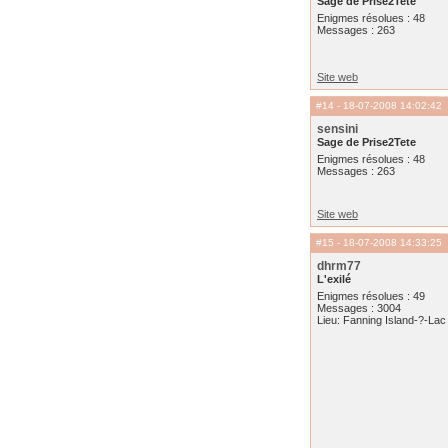
Sage de Prise2Tete
Enigmes résolues : 48
Messages : 263
Site web
#14
- 18-07-2008 14:02:42
sensini
Sage de Prise2Tete
Enigmes résolues : 48
Messages : 263
Site web
#15
- 18-07-2008 14:33:25
dhrm77
L'exilé
Enigmes résolues : 49
Messages : 3004
Lieu: Fanning Island-?-Lac 