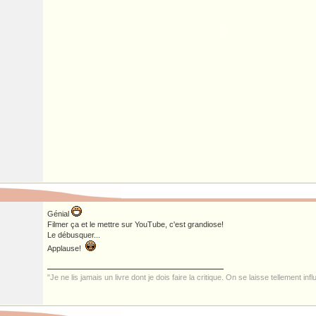
Génial
Filmer ça et le mettre sur YouTube, c'est grandiose!
Le débusquer...
Applause!
"Je ne lis jamais un livre dont je dois faire la critique. On se laisse tellement inf