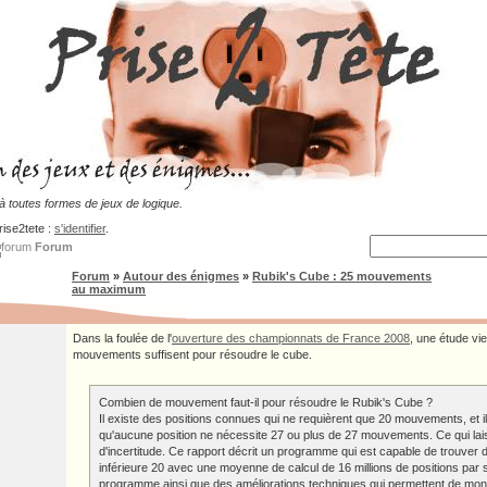
 toutes formes de jeux de logique.
rise2tete :
s'identifier
.
Forum
Forum
»
Autour des énigmes
»
Rubik's Cube : 25 mouvements
au maximum
Dans la foulée de l'
ouverture des championnats de France 2008
, une étude vi
mouvements suffisent pour résoudre le cube.
Combien de mouvement faut-il pour résoudre le Rubik's Cube ?
Il existe des positions connues qui ne requièrent que 20 mouvements, et i
qu'aucune position ne nécessite 27 ou plus de 27 mouvements. Ce qui la
d'incertitude. Ce rapport décrit un programme qui est capable de trouver de
inférieure 20 avec une moyenne de calcul de 16 millions de positions par
programme ainsi que des améliorations techniques qui permettent de mon