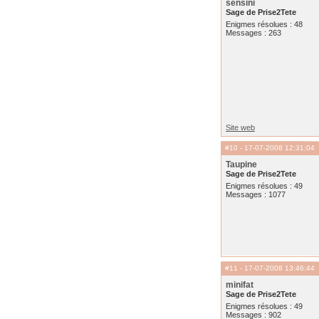
sensini
Sage de Prise2Tete
Enigmes résolues : 48
Messages : 263
Site web
#10
- 17-07-2008 12:31:04
Taupine
Sage de Prise2Tete
Enigmes résolues : 49
Messages : 1077
#11
- 17-07-2008 13:46:44
minifat
Sage de Prise2Tete
Enigmes résolues : 49
Messages : 902