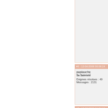
#6
- 12-04-2008 00:08:24
papiauche
Sa Sainteté
Enigmes résolues : 49
Messages : 2131