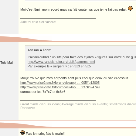
Moi c'est 5min mon record mais ca fait longtemps que je ne l'ai pas refait.
Aide toi et le ciel t'aidera!
sensini a écrit:
J'ai failli oublier : un site pour faire des « jolies » figures sur votre cube (j
http://www.randelshofer.ch/rubik/patterns.html
Tele,Mali
Par exemple le « serpent » :
en 3x3
en 5x5
Moi je trouve que mes serpents sont plus cool que ceux du site ci dessus..
http://www.prise2tete.fr/forum/viewtopi … 005#p12005
http://www.prise2tete.fr/forum/viewtopi … 237#p24749
surtout sur les 7x7x7 et 6x6x6
Great minds discuss ideas; Average minds discuss events; Small minds discus
Roosevelt
Fais le malin, fais le malin!!