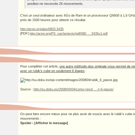
position ne necessite 26 mouvements.
C'est un seul ordinateur avec 6Go de Ram et un processeur Q6600 à 1,6 GHz 
près de 1500 heures pour obtenir ce résultat.
http://arxiv.org/abs/0803.3435
[PDF]
http://arxiv.org/PS_cache/arxiv/pdf/080 … 3435v1.pdf
Pour compléter cet article,
une autre méthode plus originale vous permet de ne
avec un rubik's cube en seulement 6 étapes
:
Source :
http://su.doku.es/2008/04/04/como-resol … n-6-pasos/
On peut faire encore mieux pour ne plus avoir de soucis avec le rubik's cube 
mouvements :
Spoiler : [Afficher le message]