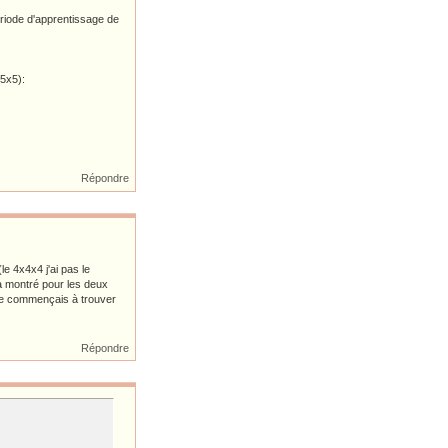
ériode d'apprentissage de
 5x5):
Répondre
le 4x4x4 j'ai pas le
a montré pour les deux
 je commençais à trouver
Répondre