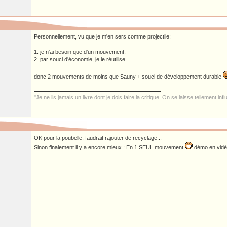
Personnellement, vu que je m'en sers comme projectile:
1. je n'ai besoin que d'un mouvement,
2. par souci d'économie, je le réutilise.
donc 2 mouvements de moins que Sauny + souci de développement durable
"Je ne lis jamais un livre dont je dois faire la critique. On se laisse tellement inf
OK pour la poubelle, faudrait rajouter de recyclage...
Sinon finalement il y a encore mieux : En 1 SEUL mouvement
démo en vidé