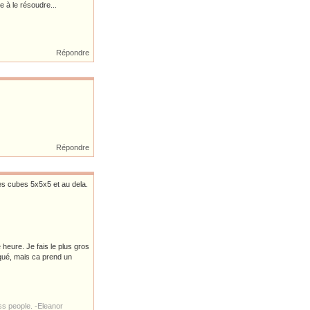
ve à le résoudre...
Répondre
Répondre
les cubes 5x5x5 et au dela.
 heure. Je fais le plus gros
liqué, mais ca prend un
s people. -Eleanor