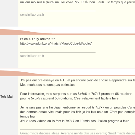
un jour moi aussi j'aurai un 6x6 voire 7x7. Et là, ben... euh... le temps que j'arri
sensini.labrute.fr
Et en 4D tu y arrives ??
http://www.plunk.org/~hatch/MagicCube4dApplet/
sensini.labrute.fr
J'ai pas encore essayé en 4D... et j'ai encore plein de chose a apprendre sur 
Mes methodes ne sont pas optimales.
Pour information, mes serpents sur les 6x6x6 et 7x7x7 prennent 66 rotations.
Tele,Mali
pour le 5x5x5 ca prend 50 rotations. C'est relativement facile a faire.
Je ne sais pas si je l'ai deja mentionné, je resoud le 7x7x7 en un peu plus d'une
des centres assez vite, mais pour les finir, je les fais un a un. C'est pas comp
temps fou.
J'ai vu des videos ou ils font le 7x7x7 en 10 minutes. J'ai du progres a faire.
Great minds discuss ideas; Average minds discuss events; Small minds discus