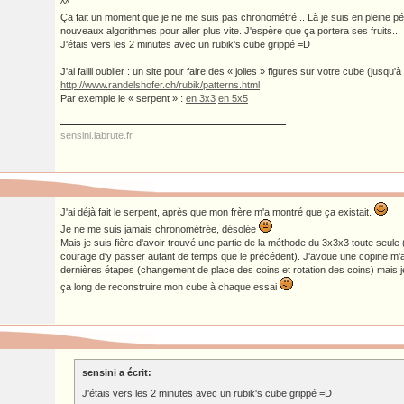
^^
Ça fait un moment que je ne me suis pas chronométré... Là je suis en pleine p
nouveaux algorithmes pour aller plus vite. J'espère que ça portera ses fruits...
J'étais vers les 2 minutes avec un rubik's cube grippé =D
J'ai failli oublier : un site pour faire des « jolies » figures sur votre cube (jusqu'à
http://www.randelshofer.ch/rubik/patterns.html
Par exemple le « serpent » :
en 3x3
en 5x5
sensini.labrute.fr
J'ai déjà fait le serpent, après que mon frère m'a montré que ça existait.
Je ne me suis jamais chronométrée, désolée
Mais je suis fière d'avoir trouvé une partie de la méthode du 3x3x3 toute seule (
courage d'y passer autant de temps que le précédent). J'avoue une copine m'
dernières étapes (changement de place des coins et rotation des coins) mais
ça long de reconstruire mon cube à chaque essai
sensini a écrit:
J'étais vers les 2 minutes avec un rubik's cube grippé =D