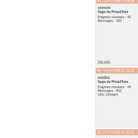
#7
- 17-07-2008 11:04:16
sensini
Sage de Prise2Tete
Enigmes résolues : 48
Messages : 263
Site web
#8
- 17-07-2008 11:16:12
minifat
Sage de Prise2Tete
Enigmes résolues : 49
Messages : 902
Lieu: Limoges
#9
- 17-07-2008 11:40:51