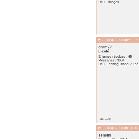
Lieu: Limoges
#12
- 18-07-2008 00:50:27
dhrm77
L'exilé
Enigmes résolues : 49
Messages : 3004
Lieu: Fanning Island-?-Lac 
Site web
#13
- 18-07-2008 08:34:38
sensini