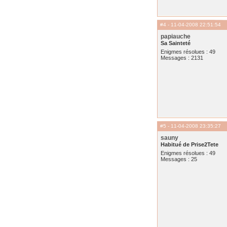
#4
- 11-04-2008 22:51:54
papiauche
Sa Sainteté
Enigmes résolues : 49
Messages : 2131
#5
- 11-04-2008 23:35:27
sauny
Habitué de Prise2Tete
Enigmes résolues : 49
Messages : 25