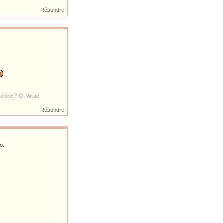
Répondre
luencer." O. Wilde
Répondre
o: