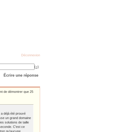
Déconnexion
[+]
Écrire une réponse
ent de démontrer que 25
l a déjà été prouvé
isse un grand domaine
s solutions de taille
 seconde. C'est ce
trer qu'aucune