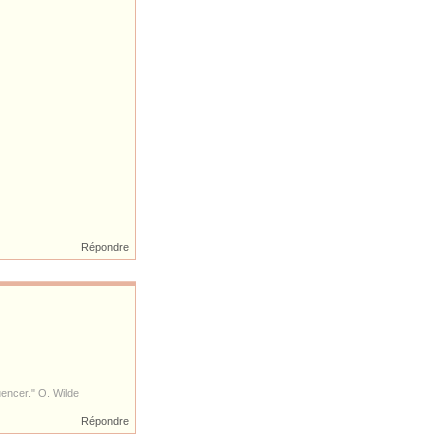
Répondre
luencer." O. Wilde
Répondre