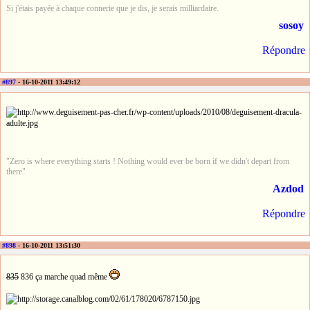
Si j'étais payée à chaque connerie que je dis, je serais milliardaire.
sosoy
Répondre
#897
- 16-10-2011 13:49:12
"Zero is where everything starts ! Nothing would ever be born if we didn't depart from
there"
Azdod
Répondre
#898
- 16-10-2011 13:51:30
835
836 ça marche quad même