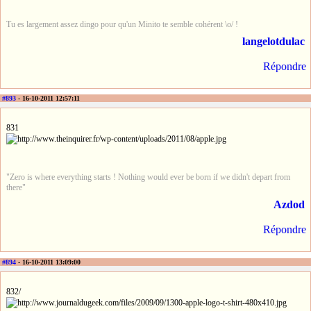
Tu es largement assez dingo pour qu'un Minito te semble cohérent \o/ !
langelotdulac
Répondre
#893
- 16-10-2011 12:57:11
831
"Zero is where everything starts ! Nothing would ever be born if we didn't depart from
there"
Azdod
Répondre
#894
- 16-10-2011 13:09:00
832/