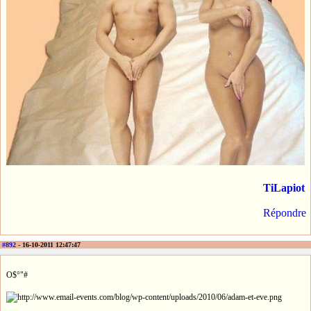
TiLapiot
Répondre
#892
- 16-10-2011 12:47:47
O$°"#