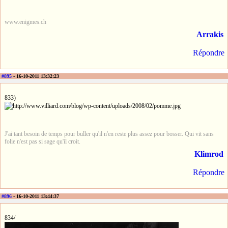
www.enigmes.ch
Arrakis
Répondre
#895
- 16-10-2011 13:32:23
833)
J'ai tant besoin de temps pour buller qu'il n'en reste plus assez pour bosser. Qui vit sans
folie n'est pas si sage qu'il croit.
Klimrod
Répondre
#896
- 16-10-2011 13:44:37
834/