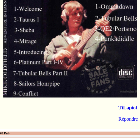
TiLapiot
Répondre
#0 Pub