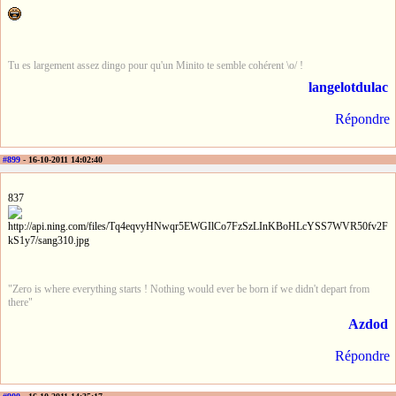
Tu es largement assez dingo pour qu'un Minito te semble cohérent \o/ !
langelotdulac
Répondre
#899
- 16-10-2011 14:02:40
837
"Zero is where everything starts ! Nothing would ever be born if we didn't depart from
there"
Azdod
Répondre