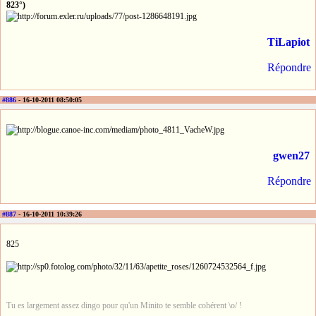
823°)
TiLapiot
Répondre
#886
- 16-10-2011 08:50:05
gwen27
Répondre
#887
- 16-10-2011 10:39:26
825
Tu es largement assez dingo pour qu'un Minito te semble cohérent \o/ !