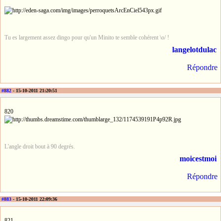
Tu es largement assez dingo pour qu'un Minito te semble cohérent \o/ !
langelotdulac
Répondre
#882
- 15-10-2011 21:20:51
820
L'angle droit bout à 90 degrés.
moicestmoi
Répondre
#883
- 15-10-2011 22:09:36
821