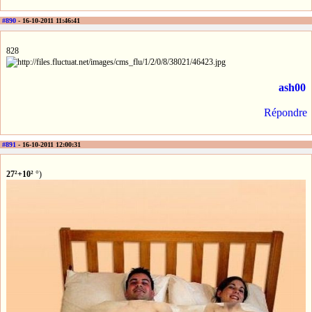
#890
- 16-10-2011 11:46:41
828
ash00
Répondre
#891
- 16-10-2011 12:00:31
27²+10²
°)