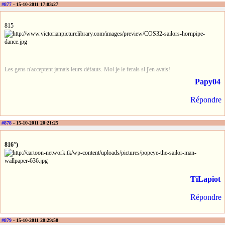
#877
- 15-10-2011 17:03:27
815
Les gens n'acceptent jamais leurs défauts. Moi je le ferais si j'en avais!
Papy04
Répondre
#878
- 15-10-2011 20:21:25
816°)
TiLapiot
Répondre
#879
- 15-10-2011 20:29:50