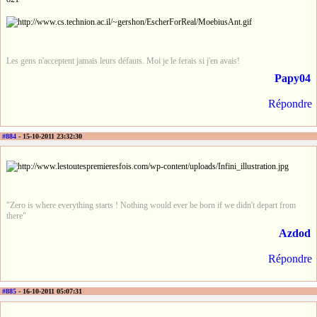
Les gens n'acceptent jamais leurs défauts. Moi je le ferais si j'en avais!
Papy04
Répondre
#884
- 15-10-2011 23:32:30
"Zero is where everything starts ! Nothing would ever be born if we didn't depart from
there"
Azdod
Répondre
#885
- 16-10-2011 05:07:31