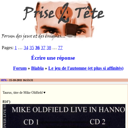
Pages:
1
…
34
35
36
37
38
…
77
Écrire une réponse
Forum
»
Blabla
»
Le jeu de l'automne (et plus si affinités)
#876
- 15-10-2011 16:53:31
Taurus, titre de Mike Oldfield ♥
814°)