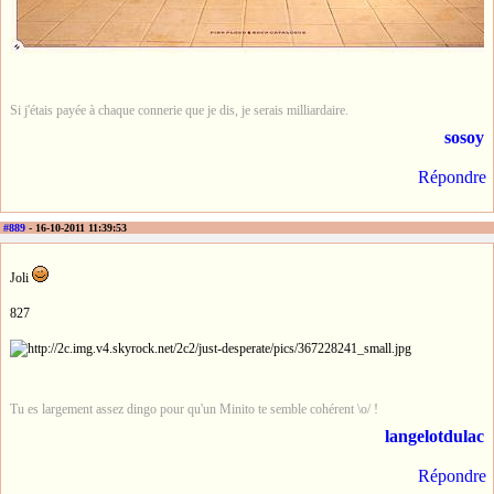
Si j'étais payée à chaque connerie que je dis, je serais milliardaire.
sosoy
Répondre
#889
- 16-10-2011 11:39:53
Joli
827
Tu es largement assez dingo pour qu'un Minito te semble cohérent \o/ !
langelotdulac
Répondre