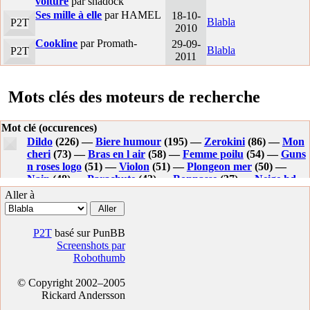
voiture
par shadock
Ses mille à elle
par HAMEL
18-10-
Blabla
P2T
2010
Cookline
par Promath-
29-09-
Blabla
P2T
2011
Mots clés des moteurs de recherche
Mot clé (occurences)
Dildo
(226) —
Biere humour
(195) —
Zerokini
(86) —
Mon
cheri
(73) —
Bras en l air
(58) —
Femme poilu
(54) —
Guns
n roses logo
(51) —
Violon
(51) —
Plongeon mer
(50) —
Nain
(48) —
Parachute
(43) —
Bonnasse
(37) —
Neige hd
(34) —
Ejac
(32) —
Tableau titanic
(32) —
Vuillemin
Aller à
brigitte bardot
(31) —
Edika chat
(31) —
Fleur souffle
dessus
(29) —
Blutch
(29) —
Dessin ketchup
(28) —
Edika
(28) —
Ketchup dessin
(28) —
Nain blanche neige
(27) —
P2T
basé sur PunBB
Fond d ecran pissenlit
(27) —
Roue d orffyreus
(27) —
Screenshots par
Rond de fumee
(26) —
Femme poilue
(25) —
Automne
Robothumb
humour
(24) —
Blanche neige
(23) —
Velo comique
(23) —
Allemande sexy
(23) —
Chien bd
(22) —
Bd chien
(22) —
© Copyright 2002–2005
Fb.com/antirealmadrid
(22) —
Wallace and gromit moon
Rickard Andersson
(22) —
Dildo bike
(20) —
Barbapapa wallpaper
(20) —