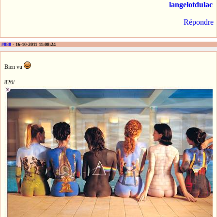
langelotdulac
Répondre
#888
- 16-10-2011 11:08:24
Bien vu
826/