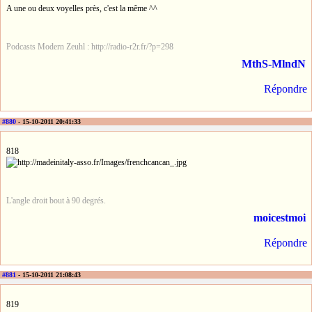
A une ou deux voyelles près, c'est la même ^^
Podcasts Modern Zeuhl : http://radio-r2r.fr/?p=298
MthS-MlndN
Répondre
#880
- 15-10-2011 20:41:33
818
L'angle droit bout à 90 degrés.
moicestmoi
Répondre
#881
- 15-10-2011 21:08:43
819