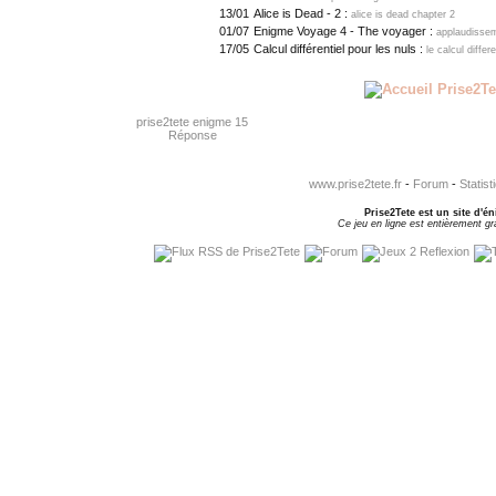
13/01
Alice is Dead - 2 :
alice is dead chapter 2
01/07
Enigme Voyage 4 - The voyager :
applaudisse
17/05
Calcul différentiel pour les nuls :
le calcul differ
prise2tete enigme 15
Réponse
www.prise2tete.fr
-
Forum
-
Statist
Prise2Tete est un site d'én
Ce jeu en ligne est entièrement gra