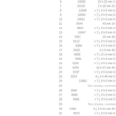
6
10592
21 h 31 min 2 
7
10116
1 h 15 min 22 
8
11568
> 7 j. 0 h 0 min 0
9
10504
> 7 j. 0 h 0 min 0
10
10021
> 7 j. 0 h 0 min 0
11
9344
43 min 14 
12
9803
> 7 j. 0 h 0 min 0
13
10847
> 7 j. 0 h 0 min 0
14
7067
15 min 33 
15
6112
> 7 j. 0 h 0 min 0
16
8369
> 7 j. 0 h 0 min 0
17
6242
1 h 3 min 40 
18
6835
> 7 j. 0 h 0 min 0
19
7698
> 7 j. 0 h 0 min 0
20
5205
> 7 j. 0 h 0 min 0
21
5259
16 h 57 min 46 
22
5707
> 7 j. 0 h 0 min 0
23
3313
4 j. 1 h 48 min 0
24
11862
> 7 j. 0 h 0 min 0
25
Non résolue, commenc
26
3566
> 7 j. 0 h 0 min 0
27
3848
> 7 j. 0 h 0 min 0
28
5956
> 7 j. 0 h 0 min 0
29
Non résolue, commenc
30
2398
5 j. 2 h 51 min 40
31
5970
> 7 j. 0 h 0 min 0