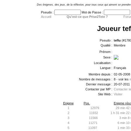
Des énigmes, des jeux, de la réflexion, pour tous ceux qui aiment se prendre 
Pseudo :
Mot de Passe :
Accueil
Qu'est-ce que Prise2Tete ?
Foru
Joueur tef
Pseudo :
teflu
(#1780
Qualité :
Membre
Prénom :
Sexe :
Localisation :
Langue :
Français
Membre depuis :
02-05-2008
Nombre de messages :
8 - voir les
Dernier message :
20-07-2011
Contacter par MP :
Contacter te
Site Web :
Visiter
Enigme
Pos.
Enigme réso
1
12979
29 min 42 
2
11932
1 h 31 min 22 
3
11566
3 min 8 
4
11271
6 min 10 
5
11097
1 min 33 