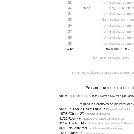
32
Non résolue, commenc
33
4855
> 7 j. 0 h 0 min 0
34
Non résolue, commenc
35
Non résolue, commenc
36
Non résolue, commenc
37
Non résolue, commenc
38
Non résolue, commenc
39
Non résolue, commenc
TOTAL
53849.000185185 j. 1
Comparer ce joueur avec :
(entrer un ou plusieurs pseudos séparés p
Pendant ce temps, sur le
forum d
05/08
Le dé infernal 3
dans Enigmes Diverses par Jackv
et dans les archives on peut trouver l
05/09
P2T vs le Hall of Fame ! :
100 porte nulero 16
18/08
Gâteau 27 :
enigme quadrilatere
31/10
Rocky 6 :
guitare couverture brothers in arm
31/07
The GH Plot :
le nom de la guitare dans l album b
06/10
Naughty Mall :
solution naughty cafeteria
15/02
Gâteau 71 :
impression gateau 71