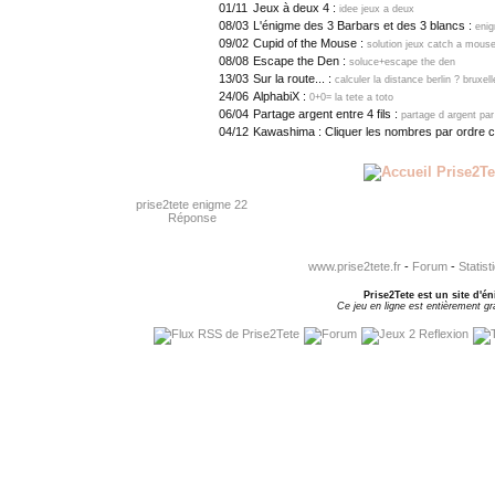
01/11
Jeux à deux 4 :
idee jeux a deux
08/03
L'énigme des 3 Barbars et des 3 blancs :
eni
09/02
Cupid of the Mouse :
solution jeux catch a mous
08/08
Escape the Den :
soluce+escape the den
13/03
Sur la route... :
calculer la distance berlin ? bruxe
24/06
AlphabiX :
0+0= la tete a toto
06/04
Partage argent entre 4 fils :
partage d argent pa
04/12
Kawashima : Cliquer les nombres par ordre c
prise2tete enigme 22
Réponse
www.prise2tete.fr
-
Forum
-
Statist
Prise2Tete est un site d'én
Ce jeu en ligne est entièrement gra