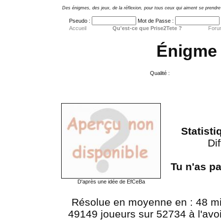
Des énigmes, des jeux, de la réflexion, pour tous ceux qui aiment se prendre 
Pseudo :
Mot de Passe :
Accueil
Qu'est-ce que Prise2Tete ?
Foru
Énigme 
Qualité :
Statist
Dif
Tu n'as p
D'après une idée de EfCeBa
Résolue en moyenne en : 48 m
49149 joueurs sur 52734 à l'avoir