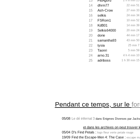
13
PittAgord
2 h 8 min 25
14
dhrm77
22 min 51
15
Ash-Crow
27 min 33
16
selkis
24 min 34
17
FSRom1
10 min 52
18
KdB01
14 min 39
19
Selkis64000
20 min 24
20
dorie
44 min 17
21
samantha93
43 min 50
22
tysia
25 min 7
23
Taonri
5 min 59
24
arno.31
4 h 4 min 10
25
adriboss
1 h 30 min 15
Pendant ce temps, sur le
fo
05/08
Le dé infernal 3
dans Enigmes Diverses par Jackv
et dans les archives on peut trouver l
05/04
D's Find Petals :
logo fleur verte petale rouge
19/09
Find the Escape-Men 4: The Case :
escape ma