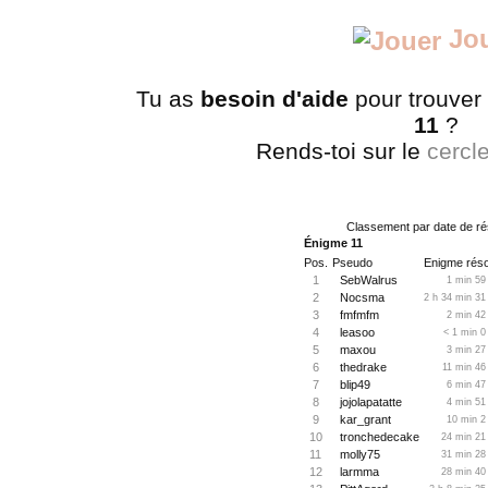
Jo
Tu as
besoin d'aide
pour trouver
11
?
Rends-toi sur le
cercl
Classement par date de ré
Énigme 11
Pos.
Pseudo
Enigme réso
1
SebWalrus
1 min 59
2
Nocsma
2 h 34 min 31
3
fmfmfm
2 min 42
4
leasoo
< 1 min 0
5
maxou
3 min 27
6
thedrake
11 min 46
7
blip49
6 min 47
8
jojolapatatte
4 min 51
9
kar_grant
10 min 2
10
tronchedecake
24 min 21
11
molly75
31 min 28
12
larmma
28 min 40