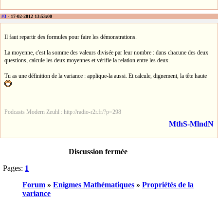
#3
- 17-02-2012 13:53:00
Il faut repartir des formules pour faire les démonstrations.
La moyenne, c'est la somme des valeurs divisée par leur nombre : dans chacune des deux
questions, calcule les deux moyennes et vérifie la relation entre les deux.
Tu as une définition de la variance : applique-la aussi. Et calcule, dignement, la tête haute
Podcasts Modern Zeuhl : http://radio-r2r.fr/?p=298
MthS-MlndN
Discussion fermée
Pages:
1
Forum
»
Enigmes Mathématiques
»
Propriétés de la
variance