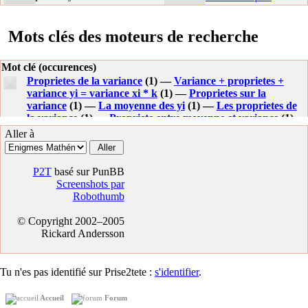
Mots clés des moteurs de recherche
Mot clé (occurences)
Proprietes de la variance
(1) —
Variance + proprietes +
variance yi = variance xi * k
(1) —
Proprietes sur la
variance
(1) —
La moyenne des yi
(1) —
Les proprietes de
la variance
(1) —
Propriete entre moyenne et variance
(1)
—
Demonstration propriete moyenne et variance
(1) —
Une
Aller à
propriete de la moyenne et de la variance
(1) —
(oppcoeyei)y
(1) —
P2T
basé sur PunBB
Screenshots par
Robothumb
© Copyright 2002–2005
Rickard Andersson
Tu n'es pas identifié sur Prise2tete :
s'identifier
.
Accueil
Forum