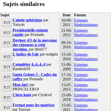
Sujets similaires
Sujet
Date
Forum
Calotte sphérique
par
16-06-
Enigmes
P2T
Yanyan
2011
Mathématiques
Presidentielle-enigme
21-04-
Enigmes
P2T
rapide
par Promath-
2012
Mathématiques
Deviner 4/5 de la moyenne
09-10-
Enigmes
P2T
des réponses à cette
2010
Mathématiques
question.
par dhrm77
L'indice de l'air
par nodgim
15-10-
Enigmes
P2T
2016
Mathématiques
Compléter 4..4..4..4
par
11-09-
Enigmes
P2T
Bastienh59
2009
Mathématiques
Santa Griego 5 - Codes du
17-10-
Enigmes
P2T
coffre
par Promath-
2010
Mathématiques
Mon âge!
par
15-07-
Enigmes
P2T
PRINCELEROI
2013
Mathématiques
Chess knot
par Clydevil
25-09-
Enigmes
P2T
2018
Mathématiques
Fermat pour les matrices
15-05-
Enigmes
P2T
par Yanyan
2011
Mathématiques