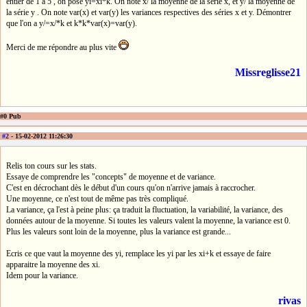
entier de 1 à 5 , on pose yi=xi*k. On note x/ la moyenne de la série x, et y/ la moyenne de
la série y . On note var(x) et var(y) les variances respectives des séries x et y. Démontrer
que l'on a y/=x/*k et k*k*var(x)=var(y).
Merci de me répondre au plus vite
Missreglisse21
#0 Pub
#2
- 15-02-2012 11:26:30
Relis ton cours sur les stats.
Essaye de comprendre les "concepts" de moyenne et de variance.
C'est en décrochant dès le début d'un cours qu'on n'arrive jamais à raccrocher.
Une moyenne, ce n'est tout de même pas très compliqué.
La variance, ça l'est à peine plus: ça traduit la fluctuation, la variabilité, la variance, des
données autour de la moyenne. Si toutes les valeurs valent la moyenne, la variance est 0.
Plus les valeurs sont loin de la moyenne, plus la variance est grande...
Ecris ce que vaut la moyenne des yi, remplace les yi par les xi+k et essaye de faire
apparaitre la moyenne des xi.
Idem pour la variance.
rivas