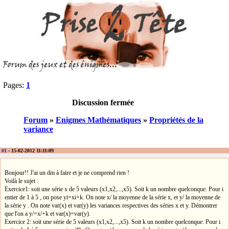
Pages:
1
Discussion fermée
Forum
»
Enigmes Mathématiques
»
Propriétés de la
variance
#1
- 15-02-2012 11:11:09
Bonjour!! J'ai un dm à faire et je ne comprend rien !
Voilà le sujet :
Exercice1: soit une série x de 5 valeurs (x1,x2,...,x5). Soit k un nombre quelconque. Pour i
entier de 1 à 5 , on pose yi=xi+k. On note x/ la moyenne de la série x, et y/ la moyenne de
la série y . On note var(x) et var(y) les variances respectives des séries x et y. Démontrer
que l'on a y/=x/+k et var(x)=var(y).
Exercice 2: soit une série de 5 valeurs (x1,x2,...,x5). Soit k un nombre quelconque. Pour i