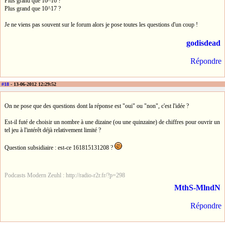
Plus grand que 10^16 ?
Plus grand que 10^17 ?
Je ne viens pas souvent sur le forum alors je pose toutes les questions d'un coup !
godisdead
Répondre
#18
- 13-06-2012 12:29:52
On ne pose que des questions dont la réponse est "oui" ou "non", c'est l'idée ?
Est-il futé de choisir un nombre à une dizaine (ou une quinzaine) de chiffres pour ouvrir un
tel jeu à l'intérêt déjà relativement limité ?
Question subsidiaire : est-ce 161815131208 ?
Podcasts Modern Zeuhl : http://radio-r2r.fr/?p=298
MthS-MlndN
Répondre