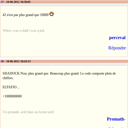
#7
- 10-06-2012 18:38:05
42 n'est pas plus grand que 10000
When i was a child i was a jedi
perceval
Répondre
#8
- 10-06-2012 18:43:13
SHADOCK:Non, plus grand que. Beaucoup plus grand. Le code comporte plein de
chiffres.
ELPAFIO:...
+1000000000
Un promath- actif dans un forum actif
Promath-