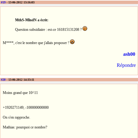
#19
- 13-06-2012 13:16:03
MthS-MlndN a écrit:
Question subsidiaire : est-ce 161815131208 ?
M****, c'est le nombre que j'allais proposer !
ash00
Répondre
#20
- 13-06-2012 14:33:11
Moins grand que 10^11
+1920271149; -100000000000
On s'en rapproche.
Mathias: pourquoi ce nombre?