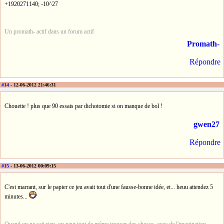
+1920271140; -10^27
Un promath- actif dans un forum actif
Promath-
Répondre
#14
- 12-06-2012 21:46:31
Chouette ! plus que 90 essais par dichotomie si on manque de bol !
gwen27
Répondre
#15
- 13-06-2012 00:09:15
C'est marrant, sur le papier ce jeu avait tout d'une fausse-bonne idée, et... heuu attendez 5
minutes...