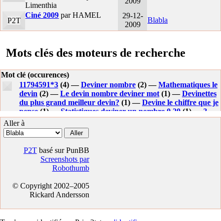
2009
Limenthia
Ciné 2009
par HAMEL
29-12-
Blabla
P2T
2009
Mots clés des moteurs de recherche
Mot clé (occurences)
11794591*3
(4) —
Deviner nombre
(2) —
Mathematiques le
devin
(2) —
Le devin nombre deviner mot
(1) —
Devinettes
du plus grand meilleur devin?
(1) —
Devine le chiffre que je
pense
(1) —
Statistiques deviner un nombre 0 20
(1) —
3
mathematicien deviner nombre
(1) —
Deviner le nombre a
Aller à
imprimer
(1) —
Math faire deviner un nombre
(1) —
Faire
deviner un nombre par une devinette
(1) —
Devine nombre
(1) —
Jeu math deviner un chiffre
(1) —
Formule
P2T
basé sur PunBB
mathematique simple pour deviner un nombre
(1) —
Screenshots par
Devine que signifie le chiffre #9.
(1) —
Conjecture de
Robothumb
goldbach
(1) —
Deviner un nombre en 10 questions
(1) —
Devine le nombre
(1) —
Qui est-ce ? enigme
(1) —
Faire
© Copyright 2002–2005
devinervle nombre 10
(1) —
Questions a poser pour deviner
Rickard Andersson
un nombre
(1) —
Jeux mathematique avec papier deviner le
nombre oui non
(1) —