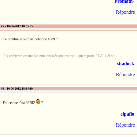
Promath-
Répondre
#5
- 10-06-2012 18:05:05
Ce nombre est-il plus petit que 10^9 ?
"L'expérience est une lanterne qui n'éclaire que celui qui la porte." L-F. Céline
shadock
Répondre
#6
- 10-06-2012 18:34:10
Est-ce que c'est 62282
?
elpafio
Répondre