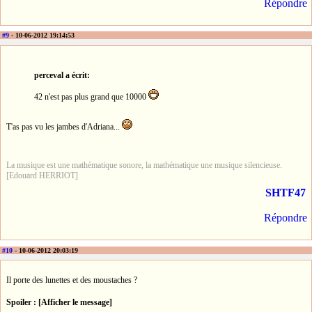
Répondre
#9
- 10-06-2012 19:14:53
perceval a écrit:
42 n'est pas plus grand que 10000
T'as pas vu les jambes d'Adriana...
La musique est une mathématique sonore, la mathématique une musique silencieuse.
[Edouard HERRIOT]
SHTF47
Répondre
#10
- 10-06-2012 20:03:19
Il porte des lunettes et des moustaches ?
Spoiler : [Afficher le message]