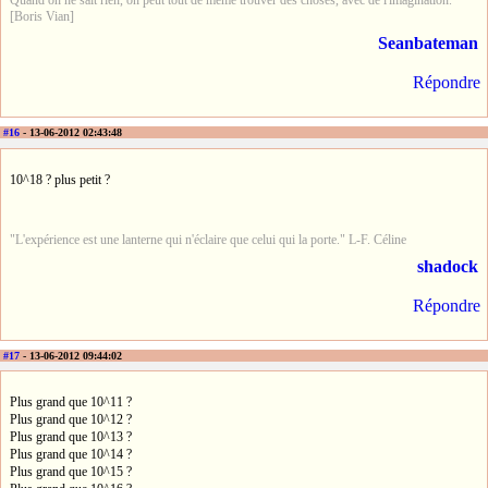
Quand on ne sait rien, on peut tout de même trouver des choses, avec de l'imagination.
[Boris Vian]
Seanbateman
Répondre
#16
- 13-06-2012 02:43:48
10^18 ? plus petit ?
"L'expérience est une lanterne qui n'éclaire que celui qui la porte." L-F. Céline
shadock
Répondre
#17
- 13-06-2012 09:44:02
Plus grand que 10^11 ?
Plus grand que 10^12 ?
Plus grand que 10^13 ?
Plus grand que 10^14 ?
Plus grand que 10^15 ?