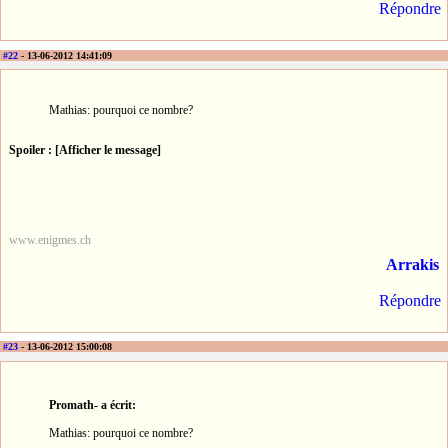
Répondre
#22
- 13-06-2012 14:41:09
Mathias: pourquoi ce nombre?
Spoiler : [Afficher le message]
www.enigmes.ch
Arrakis
Répondre
#23
- 13-06-2012 15:00:08
Promath- a écrit:
Mathias: pourquoi ce nombre?