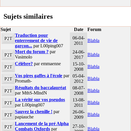
Sujets similaires
Sujet
Date
Forum
Traduction pour
06-04-
P2T
enterrement de vie de
Blabla
2011
garçon...
par L00ping007
Mort du forum ?
par
24-06-
Blabla
P2T
Vasimolo
2017
Célèbre?
par emmaenne
15-10-
Blabla
P2T
2008
Vos pires gaffes à l'école
par
05-04-
Blabla
P2T
Promath-
2012
Résultats du baccalauréat
08-07-
Blabla
P2T
par MthS-MlndN
2008
La vérité sur vos pseudos
13-08-
Blabla
P2T
par L00ping007
2011
Sauvez la chenille !
par
26-06-
Blabla
P2T
papiauche
2009
Lancement de la pré Alpha
27-10-
P2T
Combats Oxfords
par
Blabla