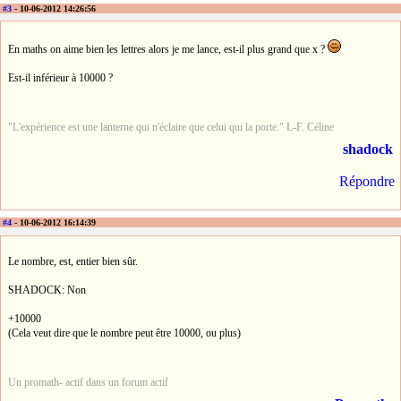
#3
- 10-06-2012 14:26:56
En maths on aime bien les lettres alors je me lance, est-il plus grand que x ?
Est-il inférieur à 10000 ?
"L'expérience est une lanterne qui n'éclaire que celui qui la porte." L-F. Céline
shadock
Répondre
#4
- 10-06-2012 16:14:39
Le nombre, est, entier bien sûr.
SHADOCK: Non
+10000
(Cela veut dire que le nombre peut être 10000, ou plus)
Un promath- actif dans un forum actif