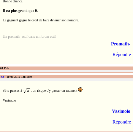
Bonne chance.
Il est plus grand que 0.
Le gagnant gagne le droit de faire deviner son nombre.
Un promath- actif dans un forum actif
Promath-
|
Répondre
#0 Pub
#2
- 10-06-2012 13:31:30
−
−
√
Si tu penses à
π
, on risque d'y passer un moment
π
Vasimolo
Vasimolo
Répondre