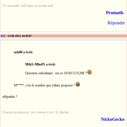
Un promath- actif dans un forum actif
Promath-
Répondre
#21
- 13-06-2012 14:39:07
ash00 a écrit:
MthS-MlndN a écrit:
Question subsidiaire : est-ce 161815131208 ?
M****, c'est le nombre que j'allais proposer !
télépathie ?
Il aurait pu pleuvoir, con comme il est ! (Coluche)
NickoGecko