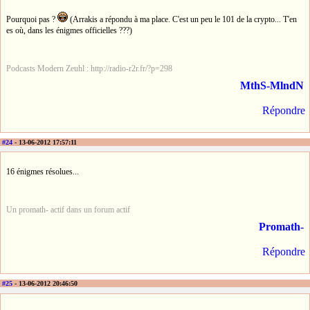
Pourquoi pas ?
(Arrakis a répondu à ma place. C'est un peu le 101 de la crypto... T'en
es où, dans les énigmes officielles ???)
Podcasts Modern Zeuhl : http://radio-r2r.fr/?p=298
MthS-MlndN
Répondre
#24
- 13-06-2012 17:57:11
16 énigmes résolues...
Un promath- actif dans un forum actif
Promath-
Répondre
#25
- 13-06-2012 20:46:50