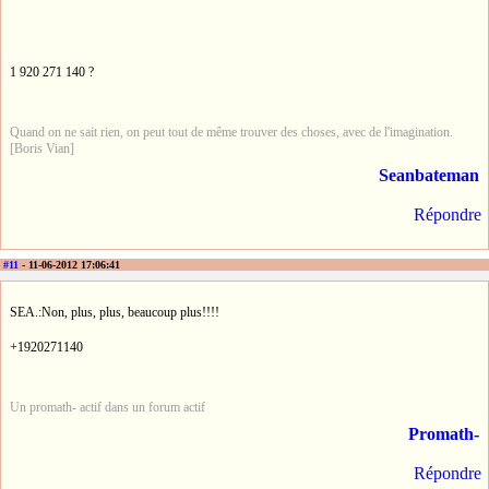
1 920 271 140 ?
Quand on ne sait rien, on peut tout de même trouver des choses, avec de l'imagination.
[Boris Vian]
Seanbateman
Répondre
#11
- 11-06-2012 17:06:41
SEA.:Non, plus, plus, beaucoup plus!!!!
+1920271140
Un promath- actif dans un forum actif
Promath-
Répondre