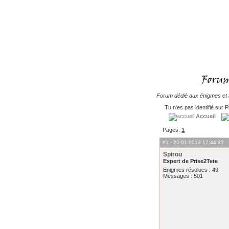
Forum dédié aux énigmes et à
Tu n'es pas identifié sur P
Accueil
Pages:
1
#1
- 25-01-2013 17:44:32
Spirou
Expert de Prise2Tete
Enigmes résolues : 49
Messages : 501