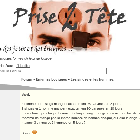
 toutes formes de jeux de logique.
rise2tete :
s'identifier
.
Forum
Forum
»
Enigmes Logiques
»
Les singes et les hommes.
Salut.
2 hommes et 1 singe mangent exactement 96 bananes en 8 jours.
2 singes et 1 homme mangent exactement 90 bananes en 10 jours.
En sachant que chaque homme et chaque singe mange le meme nombre de ba
l'homme ne mange pas le meme nombre de banane chaque jour que le singe,
manger 3 singes et 2 hommes en 5 jours?
Spirou