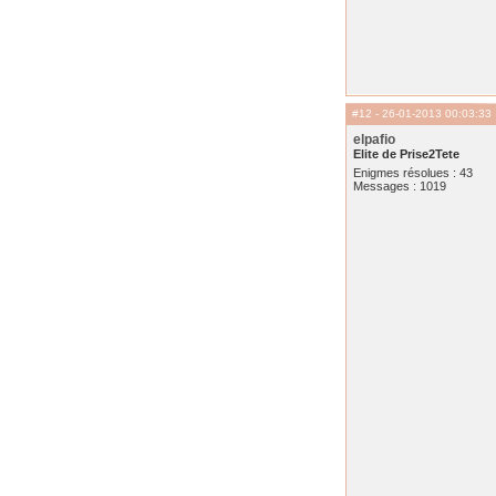
#12
- 26-01-2013 00:03:33
elpafio
Elite de Prise2Tete
Enigmes résolues : 43
Messages : 1019