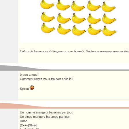
L'abus de bananes est dangereux pour la santé. Sachez consommer avec modéra
bravo a tous!
Comment l'avez vous trouver celle la?
Spirou
Un homme mange x bananes par jour.
Un singe mange y bananes par jour.
Donc
(2x+y)*8=96