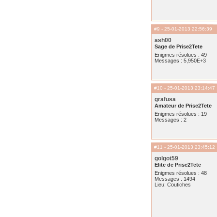
#9
- 25-01-2013 22:56:39
ash00
Sage de Prise2Tete
Enigmes résolues : 49
Messages : 5,950E+3
#10
- 25-01-2013 23:14:47
grafusa
Amateur de Prise2Tete
Enigmes résolues : 19
Messages : 2
#11
- 25-01-2013 23:45:12
golgot59
Elite de Prise2Tete
Enigmes résolues : 48
Messages : 1494
Lieu: Coutiches