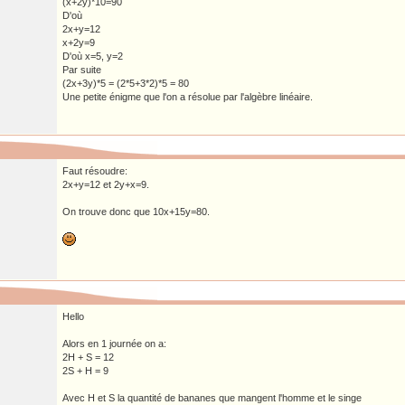
(x+2y)*10=90
D'où
2x+y=12
x+2y=9
D'où x=5, y=2
Par suite
(2x+3y)*5 = (2*5+3*2)*5 = 80
Une petite énigme que l'on a résolue par l'algèbre linéaire.
Faut résoudre:
2x+y=12 et 2y+x=9.
On trouve donc que 10x+15y=80.
Hello
Alors en 1 journée on a:
2H + S = 12
2S + H = 9
Avec H et S la quantité de bananes que mangent l'homme et le singe