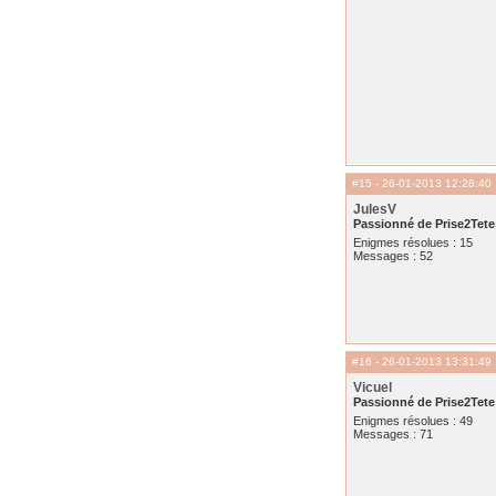
#15
- 26-01-2013 12:28:40
JulesV
Passionné de Prise2Tete
Enigmes résolues : 15
Messages : 52
#16
- 26-01-2013 13:31:49
Vicuel
Passionné de Prise2Tete
Enigmes résolues : 49
Messages : 71