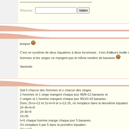
Réponse :
bonjour
C'est un système de deux équations à deux inconnues , il est d'ailleurs inutile 
hommes et les singes ne mangent pas le même nombre de bananes
Vasimolo
Soit h chacun des hommes et s chacun des singes.
2 hommes et 1 singe mangent chaque jour 96/8=12 bananes et
2 singes et 1 homme mangent chaque jour 90/10=10 bananes.
Donc 2h+s=12 et 2s+h=9 et s=12-2h, on remplace dans la deuxième équation 
24-4h+h=9
24-3h=9
15=3h
h=5 chaque homme mange chaque jour 5 bananes.
On remplace h par 5 dans la première équation :