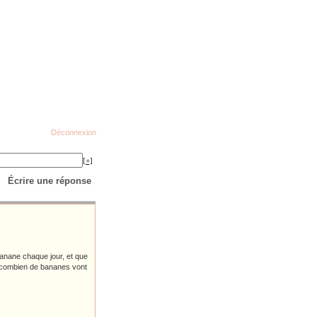
Déconnexion
[+]
Écrire une réponse
nane chaque jour, et que
 combien de bananes vont