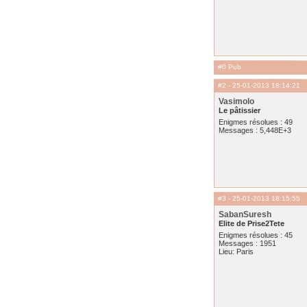
#0 Pub
#2
- 25-01-2013 18:14:21
Vasimolo
Le pâtissier
Enigmes résolues : 49
Messages : 5,448E+3
#3
- 25-01-2013 18:15:55
SabanSuresh
Elite de Prise2Tete
Enigmes résolues : 45
Messages : 1951
Lieu: Paris