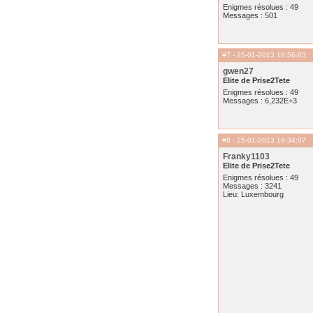
Enigmes résolues : 49
Messages : 501
#7
- 25-01-2013 18:56:03
gwen27
Elite de Prise2Tete
Enigmes résolues : 49
Messages : 6,232E+3
#8
- 25-01-2013 19:34:07
Franky1103
Elite de Prise2Tete
Enigmes résolues : 49
Messages : 3241
Lieu: Luxembourg