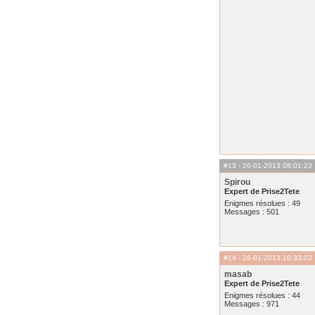
#13
- 26-01-2013 08:01:23
Spirou
Expert de Prise2Tete
Enigmes résolues : 49
Messages : 501
#14
- 26-01-2013 10:33:02
masab
Expert de Prise2Tete
Enigmes résolues : 44
Messages : 971