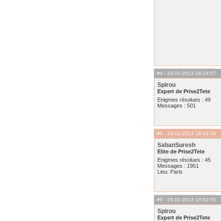
#4
- 25-01-2013 18:24:57
Spirou
Expert de Prise2Tete
Enigmes résolues : 49
Messages : 501
#5
- 25-01-2013 18:33:16
SabanSuresh
Elite de Prise2Tete
Enigmes résolues : 45
Messages : 1951
Lieu: Paris
#6
- 25-01-2013 18:52:05
Spirou
Expert de Prise2Tete