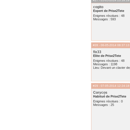
#27
- 05-05-2014 23:18:19
cogito
Expert de Prise2Tete
Enigmes résolues : 48
Messages : 593
#28
- 06-05-2014 08:37:13
fix33
Elite de Prise2Tete
Enigmes résolues : 48
Messages : 1198
Lieu: Devant un clavier d
#29
- 07-05-2014 12:24:18
Corycos
Habitué de Prise2Tete
Enigmes résolues : 0
Messages : 25