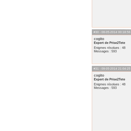
#30
- 08-05-2014 00:18:56
cogito
Expert de Prise2Tete
Enigmes résolues : 48
Messages : 593
#31
- 09-05-2014 21:04:25
cogito
Expert de Prise2Tete
Enigmes résolues : 48
Messages : 593