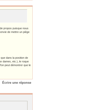
s de propos puisque nous
 envie de mettre un piège
 que dans la position de
ux dames, etc.), le roque
 l'on peut démontrer que le
Écrire une réponse