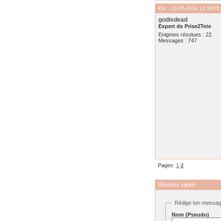
#32
- 12-05-2014 13:39:05
godisdead
Expert de Prise2Tete
Enigmes résolues : 22
Messages : 747
Pages:
1
2
Réponse rapide
Rédige ton messa
Nom (Pseudo)