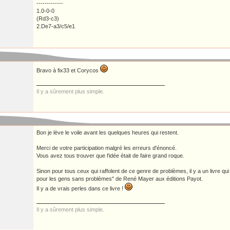
-------------
1.0-0-0
(Rd3-c3)
2.De7-a3/c5/e1
Bravo à fix33 et Corycos
Il y a sûrement plus simple.
Bon je lève le voile avant les quelques heures qui restent.
Merci de votre participation malgré les erreurs d'énoncé.
Vous avez tous trouver que l'idée était de faire grand roque.
Sinon pour tous ceux qui raffolent de ce genre de problèmes, il y a un livre qui 
pour les gens sans problèmes" de René Mayer aux éditions Payot.
Il y a de vrais perles dans ce livre !
Il y a sûrement plus simple.