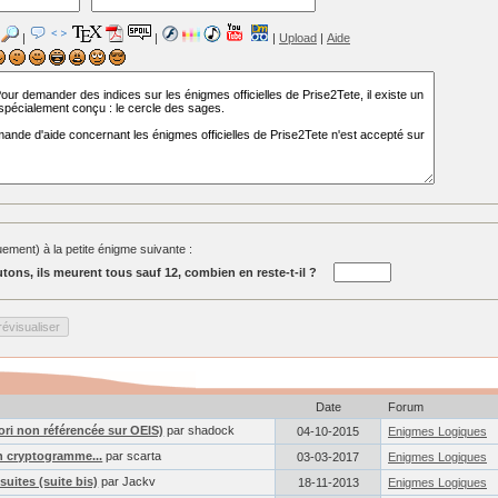
|
|
|
Upload
|
Aide
ment) à la petite énigme suivante :
tons, ils meurent tous sauf 12, combien en reste-t-il ?
Date
Forum
iori non référencée sur OEIS)
par shadock
04-10-2015
Enigmes Logiques
n cryptogramme...
par scarta
03-03-2017
Enigmes Logiques
suites (suite bis)
par Jackv
18-11-2013
Enigmes Logiques