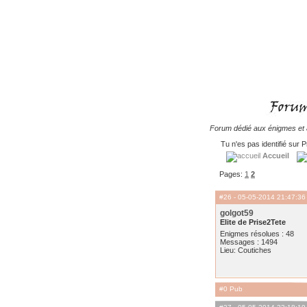
Forum dédié aux énigmes et à
Tu n'es pas identifié sur P
Accueil
Pages:
1
2
#26
- 05-05-2014 21:47:36
golgot59
Elite de Prise2Tete
Enigmes résolues : 48
Messages : 1494
Lieu: Coutiches
#0 Pub