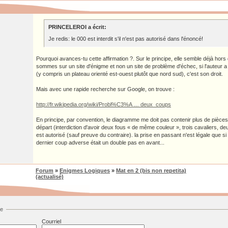
PRINCELEROI a écrit:
Je redis: le 000 est interdit s'il n'est pas autorisé dans l'énoncé!
Pourquoi avances-tu cette affirmation ?. Sur le principe, elle semble déjà hor
sommes sur un site d'énigme et non un site de problème d'échec, si l'auteur a
(y compris un plateau orienté est-ouest plutôt que nord sud), c'est son droit.
Mais avec une rapide recherche sur Google, on trouve :
http://fr.wikipedia.org/wiki/Probl%C3%A … deux_coups
En principe, par convention, le diagramme me doit pas contenir plus de pièces
départ (interdiction d'avoir deux fous « de même couleur », trois cavaliers, de
est autorisé (sauf preuve du contraire). la prise en passant n'est légale que si
dernier coup adverse était un double pas en avant...
Forum
»
Enigmes Logiques
»
Mat en 2 (bis non repetita)
(actualisé)
ge
Courriel