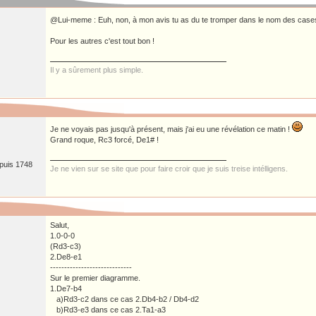
@Lui-meme : Euh, non, à mon avis tu as du te tromper dans le nom des cas
Pour les autres c'est tout bon !
Il y a sûrement plus simple.
Je ne voyais pas jusqu'à présent, mais j'ai eu une révélation ce matin !
Grand roque, Rc3 forcé, De1# !
epuis 1748
Je ne vien sur se site que pour faire croir que je suis treise intélligens.
Salut,
1.0-0-0
(Rd3-c3)
2.De8-e1
-----------------------------
Sur le premier diagramme.
1.De7-b4
a)Rd3-c2 dans ce cas 2.Db4-b2 / Db4-d2
b)Rd3-e3 dans ce cas 2.Ta1-a3