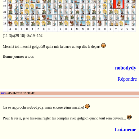
(11-3)x(29-10)=8x19=
152
Merci à toi, merci à golgot59 qui a mis la barre au top dès le départ
Bonne journée à tous
nobodydy
Répondre
#63
- 05-11-2014 15:38:47
Ca se rapproche
nobodydy
, mais encore 2ème marche!
Pour le reste, je te laisserai régler tes comptes avec golgoth quand tout sera dévoilé...
Lui-meme