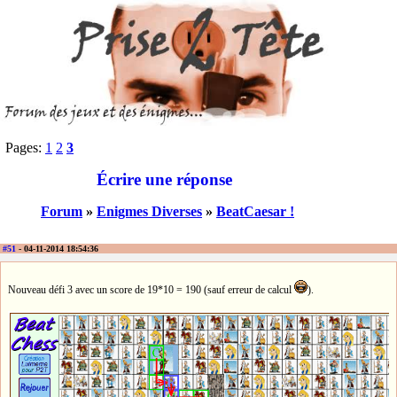
Pages:
1
2
3
Écrire une réponse
Forum
»
Enigmes Diverses
»
BeatCaesar !
#51
- 04-11-2014 18:54:36
Nouveau défi 3 avec un score de 19*10 = 190 (sauf erreur de calcul
).