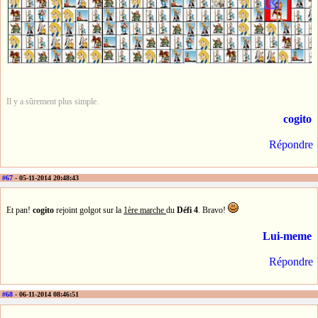
Il y a sûrement plus simple.
cogito
Répondre
#67
- 05-11-2014 20:48:43
Et pan!
cogito
rejoint golgot sur la
1ère marche
du
Défi 4
. Bravo!
Lui-meme
Répondre
#68
- 06-11-2014 08:46:51