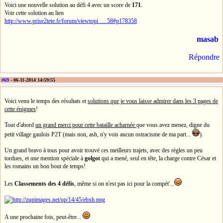
Voici une nouvelle solution au défi 4 avec un score de
171
.
Voir cette solution au lien
http://www.prise2tete.fr/forum/viewtopi … 58#p178358
masab
Répondre
#69
- 06-11-2014 14:59:55
Voici venu le temps des résultats et
solutions que je vous laisse admirer dans les 3 pages de
cette énigmes
!
Tout d'abord
un grand merci pour cette bataille acharnée
que vous avez menez, digne du
petit village gaulois P2T (mais non, ash, n'y vois aucun ostracisme de ma part...
).
Un grand bravo à tous pour avoir trouvé ces meilleurs trajets, avec des règles un peu
tordues, et une mention spéciale à
golgot
qui a mené, seul en tête, la charge contre César et
les romains un bon bout de temps!
Les
Classements des 4 défis
, même si on n'est pas ici pour la compét'...
A une prochaine fois, peut-être...