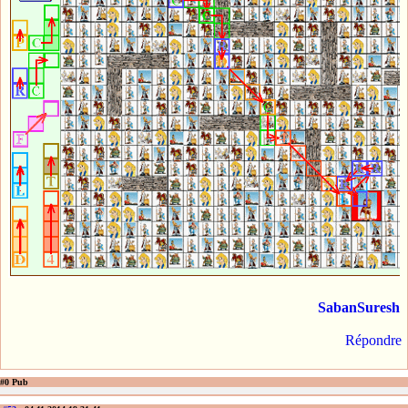
SabanSuresh
Répondre
#0 Pub