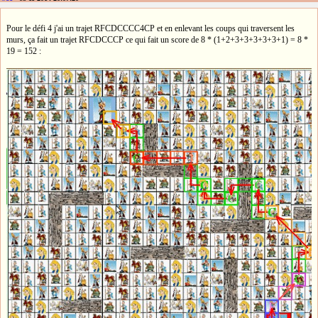
Pour le défi 4 j'ai un trajet RFCDCCCC4CP et en enlevant les coups qui traversent les
murs, ça fait un trajet RFCDCCCP ce qui fait un score de 8 * (1+2+3+3+3+3+3+1) = 8 *
19 = 152 :