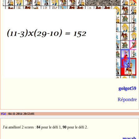
golgot59
Répondre
#54
- 04-11-2014 20:53:01
J'ai amélioré 2 scores :
84
pour le défi 1,
90
pour le défi 2.
masab