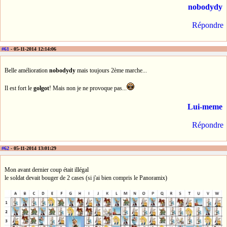
nobodydy
Répondre
#61
- 05-11-2014 12:14:06
Belle amélioration
nobodydy
mais toujours 2ème marche...
Il est fort le
golgot
! Mais non je ne provoque pas...
Lui-meme
Répondre
#62
- 05-11-2014 13:01:29
Mon avant dernier coup était illégal
le soldat devait bouger de 2 cases (si j'ai bien compris le Panoramix)