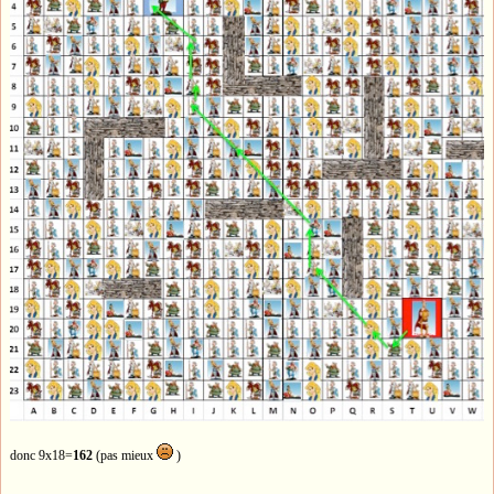
donc 9x18=
162
(pas mieux
)