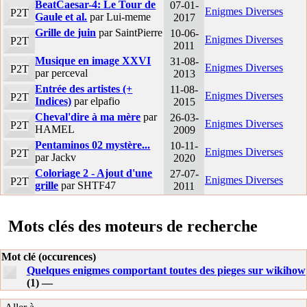
BeatCaesar-4: Le Tour de
07-01-
Enigmes Diverses
P2T
Gaule et al.
par Lui-meme
2017
Grille de juin
par SaintPierre
10-06-
Enigmes Diverses
P2T
2011
Musique en image XXVI
31-08-
Enigmes Diverses
P2T
par perceval
2013
Entrée des artistes (+
11-08-
Enigmes Diverses
P2T
Indices)
par elpafio
2015
Cheval'dire à ma mère
par
26-03-
Enigmes Diverses
P2T
HAMEL
2009
Pentaminos 02 mystère...
10-11-
Enigmes Diverses
P2T
par Jackv
2020
Coloriage 2 - Ajout d'une
27-07-
Enigmes Diverses
P2T
grille
par SHTF47
2011
Mots clés des moteurs de recherche
Mot clé (occurences)
Quelques enigmes comportant toutes des pieges sur wikihow
(1) —