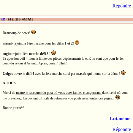
Répondre
#57
- 05-11-2014 07:37:51
Beaucoup de news!
masab
rejoint la 1ère marche pour les
défis 1 et 2
!
cogito
rejoint 1ère marche
défi 3
!
Ta
question défi 4
: non la limite des pièces déplacements L et R ne sont que pour le 1er
coup du retour d'Astérix. Après, comm' d'hab'.
Golgot
ouvre le
défi 4
avec la 1ère marche suivi par
masab
qui monte sur la 2ème !
A TOUS
Merci de
mettre le raccourci du post où vous avez fait les changements
dans celui où vous
me prévenez,. Ca devient difficile de retrouver vos posts avec toutes ces pages...
Bonne journée!
Lui-meme
Répondre