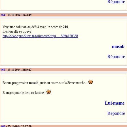
Répondre
#64
- 05-11-2014 18:23:49
Voici une solution au défi 4 avec un score de
210
.
Lien où elle se trouve
http://www.prise2tete.fr/forum/viewtopi … 58#p178358
masab
Répondre
#65
- 05-11-2014 19:39:27
Bonne progression
masab
, mais tu restes sur la 3ème marche...
Et merci pour le lien, ça facilite !
Lui-meme
Répondre
#66
- 05-11-2014 20:07:20