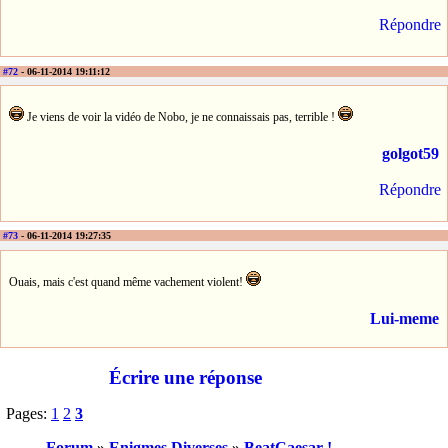
Répondre
#72
- 06-11-2014 19:11:12
Je viens de voir la vidéo de Nobo, je ne connaissais pas, terrible !
golgot59
Répondre
#73
- 06-11-2014 19:27:35
Ouais, mais c'est quand même vachement violent!
Lui-meme
Écrire une réponse
Pages:
1
2
3
Forum
»
Enigmes Diverses
»
BeatCaesar !