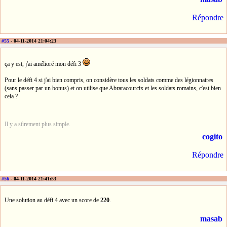
Répondre
#55
- 04-11-2014 21:04:23
ça y est, j'ai amélioré mon défi 3
Pour le défi 4 si j'ai bien compris, on considère tous les soldats comme des légionnaires
(sans passer par un bonus) et on utilise que Abraracourcix et les soldats romains, c'est bien
cela ?
Il y a sûrement plus simple.
cogito
Répondre
#56
- 04-11-2014 21:41:53
Une solution au défi 4 avec un score de
220
.
masab