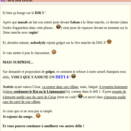
#52
- 04-11-2014 19:31:41
Et bien ça bouge sur le
Défi 3
!
Après que
masab
ait fait son entrée juste devant
Saban
à la 3ème marche, ce dernier (dans
l'ordre d'apparition dans cette phrase...
) vient juste de repasser devant en montant sur la
2ème marche avec
cogito
!
Et, dernière minute,
nobodydy
rejoint golgot sur la 1ère marche du Défi 3!
Je vais mettre à jour le classement...
MAIS SURPRISE...
Sur demande et proposition de
golgot
, et comment le refuser à notre actuel champion tous
DEFI 4
défis,
VOICI QUE S'AJOUTE UN
!
Astérix
ayant vaincu César,
va rentrer dans son village
, mais, fatigué,
il repartira lentement
[u]avec
seulement le Roi ou le Légionnaire
[/u], comme dans le défi 1. Il peut
repartir de
n'importe quelle case du carré de César
(tient un code?
) et arrivé dans
n'importe quelle
case du carré de son village
.
Je crois que ce ne sera pas si simple.
Je rajoute du temps
...
Et vous pouvez continuer à améliorer vos autres défis !