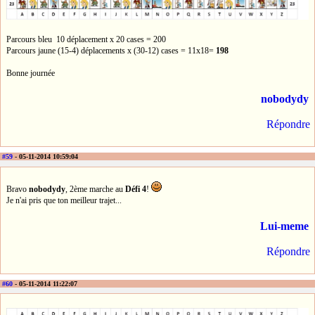
Parcours bleu 10 déplacement x 20 cases = 200
Parcours jaune (15-4) déplacements x (30-12) cases = 11x18=
198
Bonne journée
nobodydy
Répondre
#59
- 05-11-2014 10:59:04
Bravo
nobodydy
, 2ème marche au
Défi 4
!
Je n'ai pris que ton meilleur trajet...
Lui-meme
Répondre
#60
- 05-11-2014 11:22:07