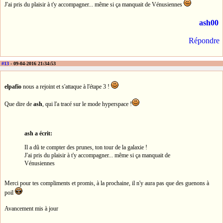
J'ai pris du plaisir à t'y accompagner... même si ça manquait de Vénusiennes
ash00
Répondre
#13
- 09-04-2016 21:34:53
elpafio
nous a rejoint et s'attaque à l'étape 3 !
Que dire de
ash
, qui l'a tracé sur le mode hyperspace !
ash a écrit:
Il a dû te compter des prunes, ton tour de la galaxie !
J'ai pris du plaisir à t'y accompagner... même si ça manquait de
Vénusiennes
Merci pour tes compliments et promis, à la prochaine, il n'y aura pas que des guenons à
poil
Avancement mis à jour