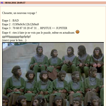
#6
- 08-04-2016 20:09:37
Chouette, un nouveau voyage !
Etape 1 : BAD
Etape 2 : f13f9n9c9c12h12h9m9
Etape 3 : 70 68 87 10 20 47 31 ... RPIJTUE => JUPITER
Etape 4 : rien à faire je ne vois pas le puzzle, même en actualisant.
ggdddgggggggdggdgdgd
(merci pour le lien....)