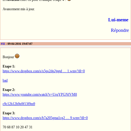
Avancement mis à jour.
Lui-meme
Répondre
#11
- 09-04-2016 19:07:07
Bonjour
Etape 1:
https://www.dropbox.com/s/x5ps2dp2jtgtd … 1.wmv?dl=0
bad
Etape 2:
https://www.youtube.com/watch?v=UrqYPGNfVM8
c9c12h12h9n9f13f9m9
Etape 3:
https://www.dropbox.com/s/b7a205gma1cg2 … 9.wmv?dl=0
70 68 87 10 20 47 31