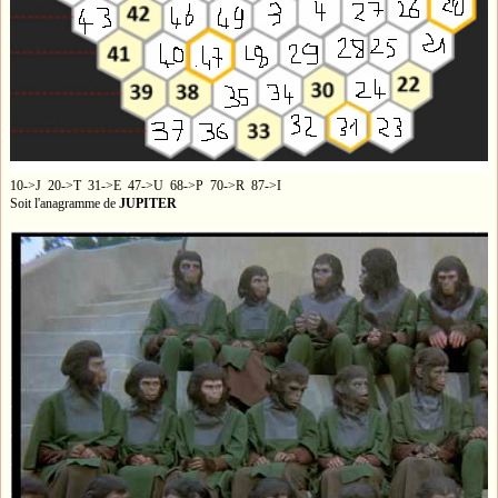
10->J 20->T 31->E 47->U 68->P 70->R 87->I
Soit l'anagramme de
JUPITER