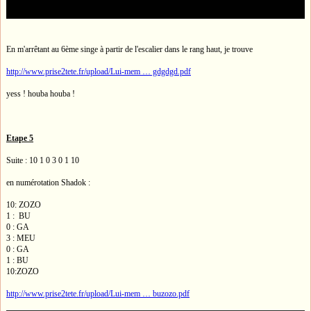
En m'arrêtant au 6ème singe à partir de l'escalier dans le rang haut, je trouve
http://www.prise2tete.fr/upload/Lui-mem … gdgdgd.pdf
yess ! houba houba !
Etape 5
Suite : 10 1 0 3 0 1 10
en numérotation Shadok :
10: ZOZO
1 : BU
0 : GA
3 : MEU
0 : GA
1 : BU
10:ZOZO
http://www.prise2tete.fr/upload/Lui-mem … buzozo.pdf