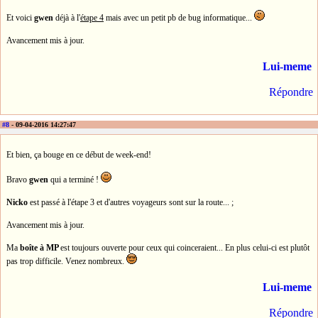
Et voici
gwen
déjà à l'
étape 4
mais avec un petit pb de bug informatique...
Avancement mis à jour.
Lui-meme
Répondre
#8
- 09-04-2016 14:27:47
Et bien, ça bouge en ce début de week-end!
Bravo
gwen
qui a terminé !
Nicko
est passé à l'étape 3 et d'autres voyageurs sont sur la route... ;
Avancement mis à jour.
Ma
boîte à MP
est toujours ouverte pour ceux qui coinceraient... En plus celui-ci est plutôt
pas trop difficile. Venez nombreux.
Lui-meme
Répondre