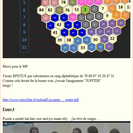
Merci pour le MP
J'avais RPIJTUE par substitution en rang alphabétique de 70 68 87 10 20 47 31
Comme cela devait ête la bonne voie, j'essaie l'anagramme "JUPITER"
bingo !
http://www.prise2tete.fr/upload/Lui-mem … upiter.pdf
Etape 4
Puzzle a moitié fait hier soir tard (ce matin tôt) .. j'ai rêvé de singes ....