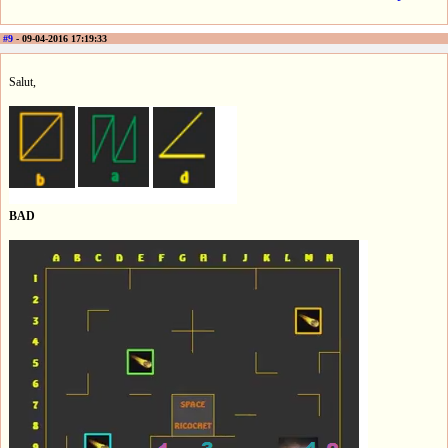
#9
- 09-04-2016 17:19:33
Salut,
BAD