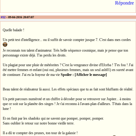
Répondre
#12
- 09-04-2016 20:07:07
Quelle balade !
Un petit test d'intelligence... ou il suffit de savoir compter jusque 7. C'est dans mes cordes
Je reconnais ton talent d'animateur. Très belle séquence cosmique, mais je pense que ton
personnage existe déjà. T'as perdu les droits.
Un plagiat pour une pluie de météorites ? C'est la vengeance divine d'Efceba ! T'es fou ! J'ai
été mettre femmes et enfant (oui oui, plusieurs femmes, mais un seul ash01) en sureté avant
de continuer. J'ai eu la frayeur de ma vie
Spoiler : [Afficher le message]
Beau talent de réalisateur là aussi. Les effets spéciaux que tu as fait sont bluffants de réalité.
Un petit parcours numéroté et un chiffre à décoder pour se retrouver sur Jupiter... à moins
que ce soit sur la planète des singes ! Je t'ai reconnu à l'avant-plan d'ailleurs. T'étais dans la
lune !
Et on finit par les shadoks qui ne savent que pomper, pomper, pomper.
Sans oublier le retour sur notre bonne vieille terre.
Il a dû te compter des prunes, ton tour de la galaxie !