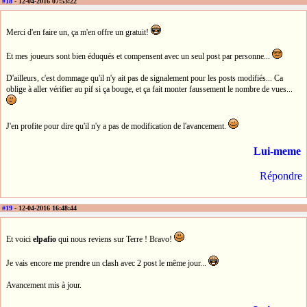
#18
- 12-04-2016 07:53:22
Merci d'en faire un, ça m'en offre un gratuit!
Et mes joueurs sont bien éduqués et compensent avec un seul post par personne...
D'ailleurs, c'est dommage qu'il n'y ait pas de signalement pour les posts modifiés... Ca
oblige à aller vérifier au pif si ça bouge, et ça fait monter faussement le nombre de vues...
J'en profite pour dire qu'il n'y a pas de modification de l'avancement.
Lui-meme
Répondre
#19
- 12-04-2016 16:48:44
Et voici
elpafio
qui nous reviens sur Terre ! Bravo!
Je vais encore me prendre un clash avec 2 post le même jour...
Avancement mis à jour.