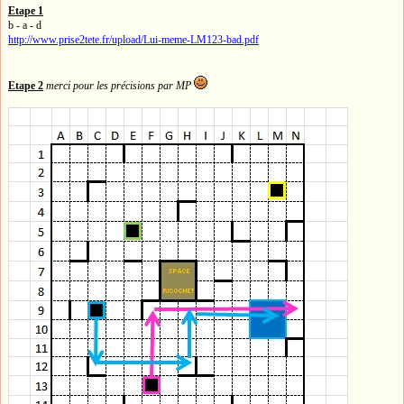
Etape 1
b - a - d
http://www.prise2tete.fr/upload/Lui-meme-LM123-bad.pdf
Etape 2
merci pour les précisions par MP