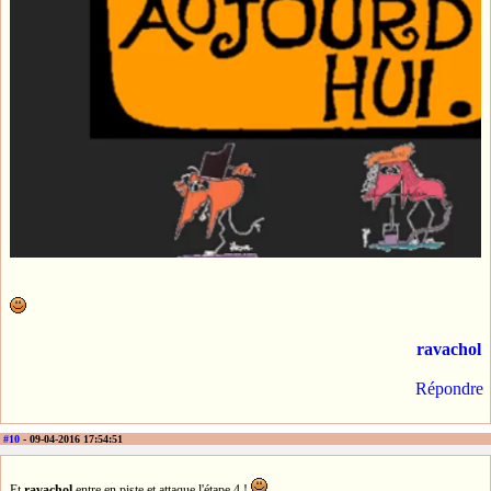
ravachol
Répondre
#10
- 09-04-2016 17:54:51
Et
ravachol
entre en piste et attaque l'étape 4 !