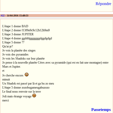
Répondre
#22
- 14-04-2016 15:48:53
L'étape 1 donne BAD
L'étape 2 donne f13f9n9c9c12h12h9m9
L'étape 3 donne JUPITER
L'étape 4 donne ggdddgggggggdggdgdgd
L'étape 5 donne ??
Qu'ai-je?
Je vois la planète des singes
Je vois des pyramides
Je vois les Shadoks sur leur planète
Je pense à la nouvelle planète Céres avec sa pyramide (qui est en fait une montagne) entre
Mars et Jupiter.
et
Je cherche encore.
minuit
Un Shadok est passé par là et ga bu zo meu
L'étape 5 donne zozobugameugabuzozo
Le final nous renvoie sur la terre
Joli mais étrange voyage
merci
Passetemps