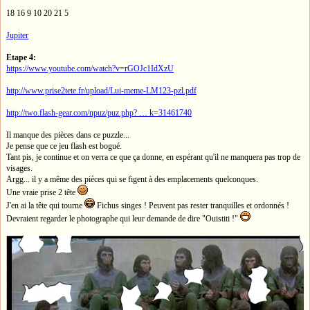
18 16 9 10 20 21 5
Jupiter
Etape 4:
https://www.youtube.com/watch?v=rGOJc1IdXzU
http://www.prise2tete.fr/upload/Lui-meme-LM123-pzl.pdf
http://two.flash-gear.com/npuz/puz.php? … k=31461740
Il manque des pièces dans ce puzzle...
Je pense que ce jeu flash est bogué.
Tant pis, je continue et on verra ce que ça donne, en espérant qu'il ne manquera pas trop de
visages.
Argg... il y a même des pièces qui se figent à des emplacements quelconques.
Une vraie prise 2 tête
J'en ai la tête qui tourne
Fichus singes ! Peuvent pas rester tranquilles et ordonnés !
Devraient regarder le photographe qui leur demande de dire "Ouistiti !"