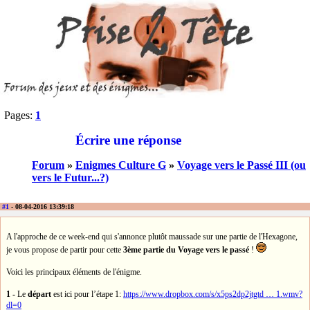
Pages:
1
Écrire une réponse
Forum
»
Enigmes Culture G
»
Voyage vers le Passé III (ou
vers le Futur...?)
#1
- 08-04-2016 13:39:18
A l'approche de ce week-end qui s'annonce plutôt maussade sur une partie de l'Hexagone,
je vous propose de partir pour cette
3ème partie du Voyage vers le passé
!
Voici les principaux éléments de l'énigme.
1 -
Le
départ
est ici pour l’étape 1:
https://www.dropbox.com/s/x5ps2dp2jtgtd … 1.wmv?
dl=0