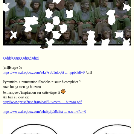
ggdddgggggggdggdgdgd
[url]
Etape 5:
https://www.dropbox.com/s/kz7s8b1uloq6t … .pptx?dl=0
[/url]
Pyramides + numération Shadoks = suite à compléter ?
zozo bu ga meu ga bu zozo
Je manque d'inspiration sur cette étape-là
Ah ben si, c'est ça:
http://www.prise2tete.fr/upload/Lui-mem … buzozo.pdf
https://www.dropbox.com/s/hd3pfp58clfst … o.wmv?dl=0