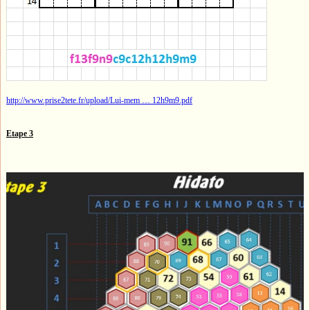
http://www.prise2tete.fr/upload/Lui-mem … 12h9m9.pdf
Etape 3