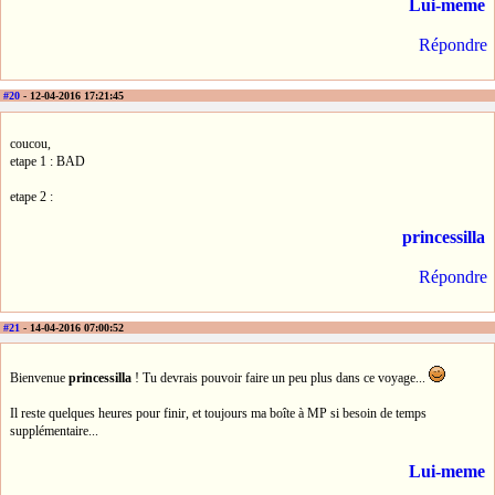
Lui-meme
Répondre
#20
- 12-04-2016 17:21:45
coucou,
etape 1 : BAD
etape 2 :
princessilla
Répondre
#21
- 14-04-2016 07:00:52
Bienvenue
princessilla
! Tu devrais pouvoir faire un peu plus dans ce voyage...
Il reste quelques heures pour finir, et toujours ma boîte à MP si besoin de temps
supplémentaire...
Lui-meme