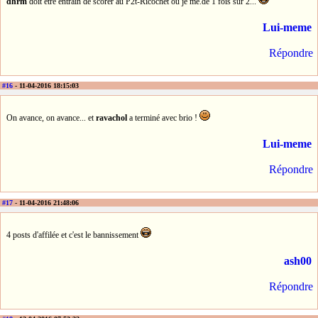
dhrm
doit être entrain de scorer au P2t-Ricochet où je me.de 1 fois sur 2...
Lui-meme
Répondre
#16
- 11-04-2016 18:15:03
On avance, on avance... et
ravachol
a terminé avec brio !
Lui-meme
Répondre
#17
- 11-04-2016 21:48:06
4 posts d'affilée et c'est le bannissement
ash00
Répondre