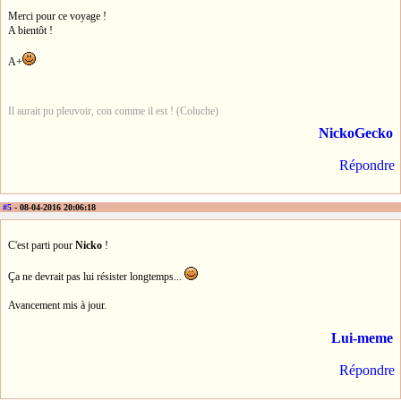
Merci pour ce voyage !
A bientôt !
A+
Il aurait pu pleuvoir, con comme il est ! (Coluche)
NickoGecko
Répondre
#5
- 08-04-2016 20:06:18
C'est parti pour
Nicko
!
Ça ne devrait pas lui résister longtemps...
Avancement mis à jour.
Lui-meme
Répondre