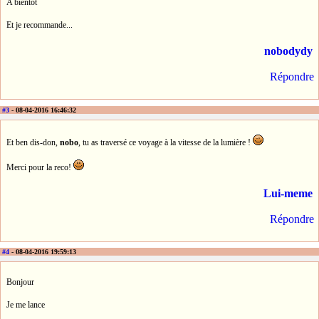
A bientôt
Et je recommande...
nobodydy
Répondre
#3
- 08-04-2016 16:46:32
Et ben dis-don,
nobo
, tu as traversé ce voyage à la vitesse de la lumière !
Merci pour la reco!
Lui-meme
Répondre
#4
- 08-04-2016 19:59:13
Bonjour
Je me lance