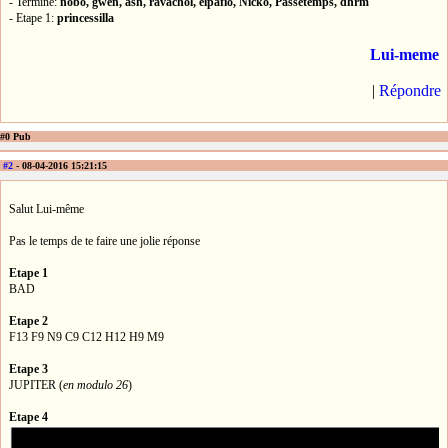
- Terminé:
nobo, gwen, ash, ravachol, elpafio, Nicko, Passetemps, dhrm
- Etape 1:
princessilla
Lui-meme
|
Répondre
#0 Pub
#2
- 08-04-2016 15:21:15
Salut Lui-même
Pas le temps de te faire une jolie réponse
Etape 1
BAD
Etape 2
F13 F9 N9 C9 C12 H12 H9 M9
Etape 3
JUPITER (
en modulo 26
)
Etape 4