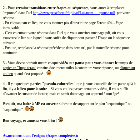
2 -
Pour
certaine transitions entre étapes ou séquences
, vous aurez à remplacer
"reponse" dans l'url
http://www.prise2tete.fr/upload/Lui-mem … eponse.pdf
par votre
réponse.
- En cliquant sur ce lien, ne vous étonnez pas d'ouvrir une page Erreur 404 - Page
introuvable.
- C'est en entrant votre réponse dans l'url que vous ouvrirez une page pdf, où vous
trouverez le lien sur lequel il vous suffit de cliquer pour passer à l'étape ou la séquence
suivante.
- Ensuite, remplacez la réponse précédente dans cette url, par la nouvelle réponse pour
continuer...
3 -
Vous devez pouvoir mettre chaque
vidéo sur pause pour vous donner le temps
de
copier en "Impr écran"
certains documents utiles à construire votre réponse, ou
cliquer sur
un lien
quand c'est proposé...
4 -
Il y a quelques
parties "pseudo-culturelles"
que je vous conseille de lire parce qu'à la
fin, il y a
le lien pour la suite
... Si vous voulez passer certaines vidéos, il vous suffit
d’avancer le curseur de lecture, mais ce serait dommage: on apprend à tout âge!
Bien sûr,
ma boîte à MP est ouverte
si besoin de support sur le plan "tequeunique" ou
"taqueutique".
Bon voyage, et amusez-vous bien !
Avancement dans l'énigme (étapes complétées):