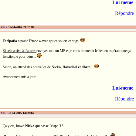
Lui-meme
Répondre
#14
- 11-04-2016 09:02:48
Et
elpafio
a passé l'étape 4 avec qques soucis et bugs.
Si cela arrive à d'autres
envoyer moi un MP et je vous donnerait le lien en espérant que ça
fonctionne pour vous...
Sinon, on attend des nouvelles de
Nicko, Ravachol et dhrm
...
Avancement mis à jour.
Lui-meme
Répondre
#15
- 11-04-2016 14:09:14
Ça y est, bravo
Nicko
qui passe l'étape 3 !