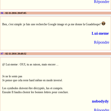
Répondre
#6
- 02-11-2016 20:07:05
Ben, c'est simple: je fais une recherche Google image et ça me donne la Guadeloupe!
Lui-meme
Répondre
#7
- 02-11-2016 20:40:32
@ Lui-meme : OUI, tu as raison, mais encore ...
Je ne le sents pas
Je pense que cela reste hard même en mode inversé.
Les symboles doivent être décryptés, lus et compris.
Ensuite Il faudra choisir les bonnes lettres pour conclure.
nobodydy
Répondre