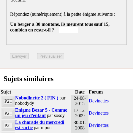
Répondez (numériquement) à la petite énigme suivante :
Un berger a 30 moutons, ils meurent tous sauf 15,
combien en reste-t-il ?
Sujets similaires
Sujet
Date
Forum
Nobodinette 2 ( FIN )
par
24-08-
Devinettes
P2T
nobodydy
2015
Enigme Bozar 5 - Comme
17-12-
Devinettes
P2T
un jeu d'enfant
par sosoy
2009
La charade du mercredi
30-01-
Devinettes
P2T
est sortie
par nipon
2008