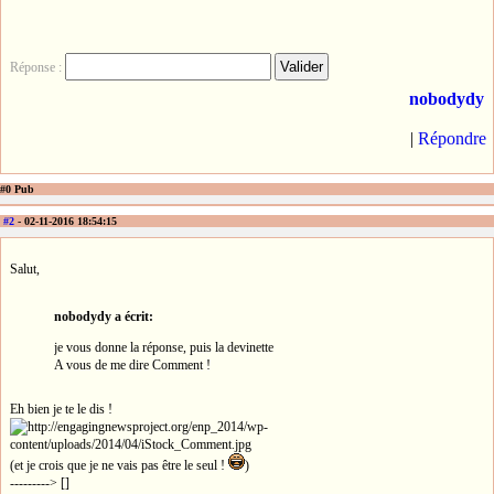
Réponse :
nobodydy
|
Répondre
#0 Pub
#2
- 02-11-2016 18:54:15
Salut,
nobodydy a écrit:
je vous donne la réponse, puis la devinette
A vous de me dire Comment !
Eh bien je te le dis !
(et je crois que je ne vais pas être le seul !
)
---------> []