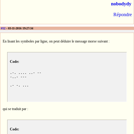
nobodydy
Répondre
#12
- 03-11-2016 19:27:34
En lisant les symboles par ligne, on peut déduire le message morse suivant :
Code:
.-. .... ..- --

-..- ---

.- -. ...
qui se traduit par :
Code: