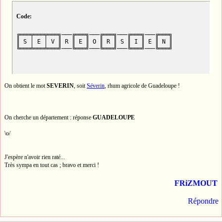
Code:
╔═══╤═══╤═══╗───╔═══╗───╔═══╗───╔═══╗───╔═══╗

║ S │ E │ V ║ R ║ E ║ O ║ R ║ S ║ I ║ E ║ N ║

╚═══╧═══╧═══╝───╚═══╝───╚═══╝───╚═══╝───╚═══╝
On obtient le mot
SEVERIN
, soit
Séverin
, rhum agricole de Guadeloupe !
On cherche un département : réponse
GUADELOUPE
\o/
J'espère n'avoir rien raté...
Très sympa en tout cas ; bravo et merci !
FRiZMOUT
Répondre