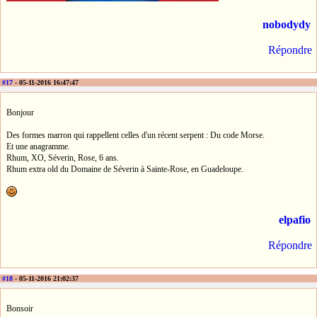
nobodydy
Répondre
#17
- 05-11-2016 16:47:47
Bonjour
Des formes marron qui rappellent celles d'un récent serpent : Du code Morse.
Et une anagramme.
Rhum, XO, Séverin, Rose, 6 ans.
Rhum extra old du Domaine de Séverin à Sainte-Rose, en Guadeloupe.
elpafio
Répondre
#18
- 05-11-2016 21:02:37
Bonsoir