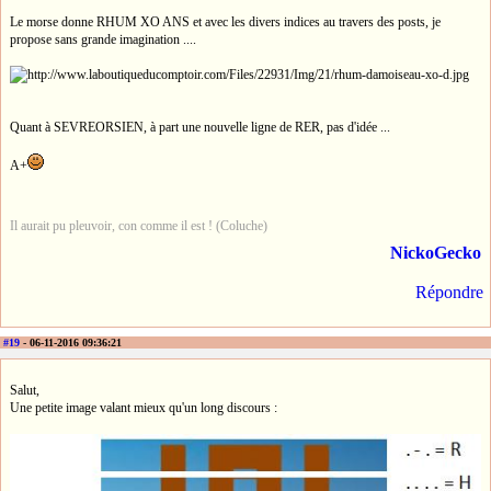
Le morse donne RHUM XO ANS et avec les divers indices au travers des posts, je
propose sans grande imagination ....
Quant à SEVREORSIEN, à part une nouvelle ligne de RER, pas d'idée ...
A+
Il aurait pu pleuvoir, con comme il est ! (Coluche)
NickoGecko
Répondre
#19
- 06-11-2016 09:36:21
Salut,
Une petite image valant mieux qu'un long discours :