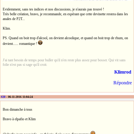
Evidemment, sans tes indices et nos discussions, je n'aurais pas trouvé !
Très belle création, bravo, je recommande, en espérant que cette devinette restera dans les
anales de P2T...
Klim.
PS. Quand on boit trop d'alcool, on devient alcoolique, et quand on boit trop de rhum, on
devient...... romantique !
J'ai tant besoin de temps pour buller qu'il n'en reste plus assez pour bosser. Qui vit sans
folie n'est pas si sage qu'il croit.
Klimrod
Répondre
#20
- 06-11-2016 11:04:24
Bon dimanche à tous
Bravo à elpafio et Klim