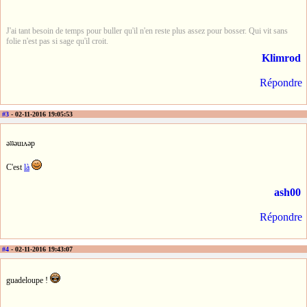
J'ai tant besoin de temps pour buller qu'il n'en reste plus assez pour bosser. Qui vit sans
folie n'est pas si sage qu'il croit.
Klimrod
Répondre
#3
- 02-11-2016 19:05:53
ǝʇʇǝuıʌǝp
C'est
là
ash00
Répondre
#4
- 02-11-2016 19:43:07
guadeloupe !