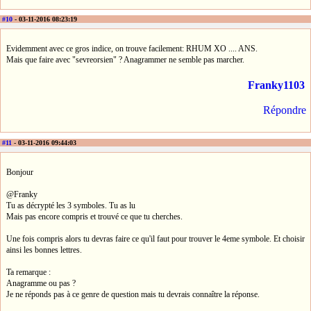
#10
- 03-11-2016 08:23:19
Evidemment avec ce gros indice, on trouve facilement: RHUM XO .... ANS.
Mais que faire avec "sevreorsien" ? Anagrammer ne semble pas marcher.
Franky1103
Répondre
#11
- 03-11-2016 09:44:03
Bonjour
@Franky
Tu as décrypté les 3 symboles. Tu as lu
Mais pas encore compris et trouvé ce que tu cherches.
Une fois compris alors tu devras faire ce qu'il faut pour trouver le 4eme symbole. Et choisir
ainsi les bonnes lettres.
Ta remarque :
Anagramme ou pas ?
Je ne réponds pas à ce genre de question mais tu devrais connaître la réponse.