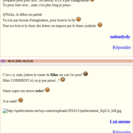
@elpafio juste pour info , en théorie, il n'y a pas d'anagramme
Tu peux faire avec , mais c'est plus long je pense.
@Nicko, le début est parfait
Tu n'as pas besoin d'imagination, pour trouver la fin
Tout est écrit et le choix des lettres est imposé par le 4eme symbole.
nobodydy
Répondre
#21
- 06-11-2016 16:21:26
C'est c.n, mais j'adore la vanne de
Klim
sur son 1er post!
Mais COMMENT n'y ai-je pas pensé...?
Sinon super ton morse
nobo
!
A ta santé!
Lui-meme
Répondre