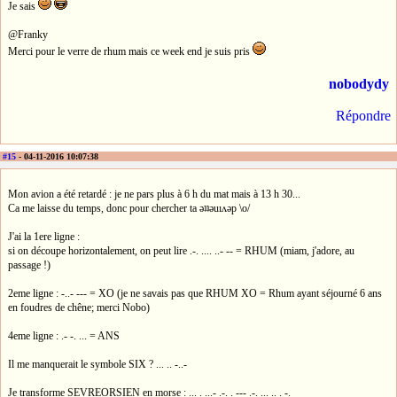
Je sais
@Franky
Merci pour le verre de rhum mais ce week end je suis pris
nobodydy
Répondre
#15
- 04-11-2016 10:07:38
Mon avion a été retardé : je ne pars plus à 6 h du mat mais à 13 h 30...
Ca me laisse du temps, donc pour chercher ta ǝʇʇǝuıʌǝp \o/
J'ai la 1ere ligne :
si on découpe horizontalement, on peut lire .-. .... ..- -- = RHUM (miam, j'adore, au
passage !)
2eme ligne : -..- --- = XO (je ne savais pas que RHUM XO = Rhum ayant séjourné 6 ans
en foudres de chêne; merci Nobo)
4eme ligne : .- -. ... = ANS
Il me manquerait le symbole SIX ? ... .. -..-
Je transforme SEVREORSIEN en morse : ... . ...- .-. . --- .-. ... .. . -.