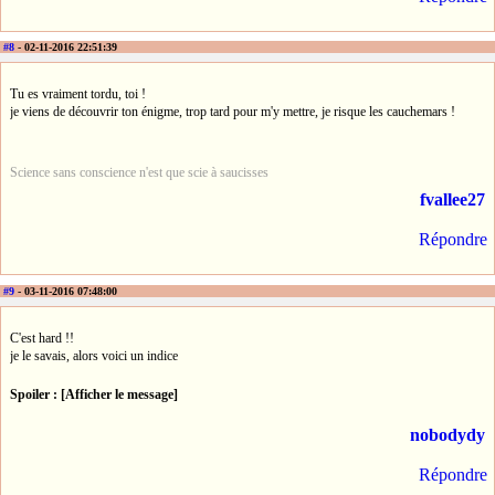
#8
- 02-11-2016 22:51:39
Tu es vraiment tordu, toi !
je viens de découvrir ton énigme, trop tard pour m'y mettre, je risque les cauchemars !
Science sans conscience n'est que scie à saucisses
fvallee27
Répondre
#9
- 03-11-2016 07:48:00
C'est hard !!
je le savais, alors voici un indice
Spoiler : [Afficher le message]
nobodydy
Répondre