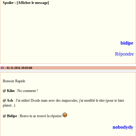
Spoiler : [Afficher le message]
bidipe
Répondre
#5
- 02-11-2016 20:03:00
Bonsoir Rapide
@ Kilm
: No comment !
@ Ash
: J'ai utilisé Dcode mais avec des majuscules, j'ai modifié le titre (pour te faire
plaisir...)
@ Bidipe
: Bravo tu as trouvé la réponse
nobodydy