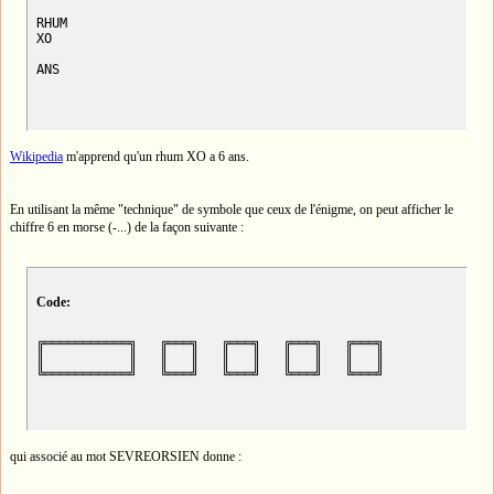
RHUM

XO

ANS
Wikipedia
m'apprend qu'un rhum XO a 6 ans.
En utilisant la même "technique" de symbole que ceux de l'énigme, on peut afficher le
chiffre 6 en morse (-...) de la façon suivante :
Code:
╔═══════════╗   ╔═══╗   ╔═══╗   ╔═══╗   ╔═══╗

║           ║   ║   ║   ║   ║   ║   ║   ║   ║

╚═══════════╝   ╚═══╝   ╚═══╝   ╚═══╝   ╚═══╝
qui associé au mot SEVREORSIEN donne :