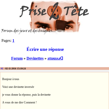
Pages:
1
Écrire une réponse
Forum
»
Devinettes
»
ǝʇʇǝuıʌǝᗡ
#1
- 02-11-2016 15:10:24
Bonjour à tous
Voici une devinette inversée
je vous donne la réponse, puis la devinette
A vous de me dire Comment !