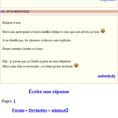
#22
- 07-11-2016 07:32:22
Bonjour à tous
Merci aux participants et bravo
à celle
à bidipe et ceux qui sont arrivés au bout.
Je ne détaille pas, les réponses ci-dessus sont explicites.
Bonne semaine à toutes et à tous.
Édit : je n'avais pas vu l'étoile à partir de mon téléphone.
Merci mais était ce necessaire , ce n'était qu'une devinette.
nobodydy
Écrire une réponse
Pages:
1
Forum
»
Devinettes
»
ǝʇʇǝuıʌǝᗡ