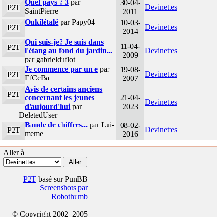
Quel pays ? 3
par
30-04-
Devinettes
P2T
SaintPierre
2011
Oukilétalé
par Papy04
10-03-
Devinettes
P2T
2014
Qui suis-je? Je suis dans
11-04-
P2T
l'étang au fond du jardin...
Devinettes
2009
par gabrielduflot
Je commence par un e
par
19-08-
Devinettes
P2T
EfCeBa
2007
Avis de certains anciens
P2T
concernant les jeunes
21-04-
Devinettes
d'aujourd'hui
par
2023
DeletedUser
Bande de chiffres...
par Lui-
08-02-
Devinettes
P2T
meme
2016
Aller à
P2T
basé sur PunBB
Screenshots par
Robothumb
© Copyright 2002–2005