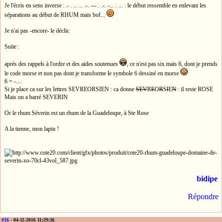
Je l'écris en sens inverse : .- . .. ... .-. --- . .-. -... . ... : le début ressemble en enlevant les
séparations au début de RHUM mais bof...
Je n'ai pas -encore- le déclic
Suite :
après des rappels à l'ordre et des aides soutenues
, ce n'est pas six mais 6, dont je prends
le code morse et non pas dont je transforme le symbole 6 dessiné en morse
6 = -....
Si je place ca sur les lettres SEVREORSIEN : ca donne
SEV
R
E
O
R
S
I
E
N
: il reste ROSE
Mais on a barré SEVERIN
Or le rhum Séverin est un rhum de la Guadeloupe, à Ste Rose
A la tienne, mon lapin !
bidipe
Répondre
#16
- 04-11-2016 11:29:36