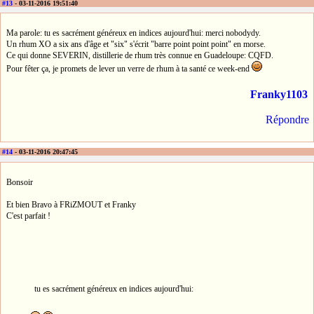
#13
- 03-11-2016 19:51:40
Ma parole: tu es sacrément généreux en indices aujourd'hui: merci nobodydy.
Un rhum XO a six ans d'âge et "six" s'écrit "barre point point point" en morse.
Ce qui donne SEVERIN, distillerie de rhum très connue en Guadeloupe: CQFD.
Pour fêter ça, je promets de lever un verre de rhum à ta santé ce week-end
Franky1103
Répondre
#14
- 03-11-2016 20:47:45
Bonsoir
Et bien Bravo à FRiZMOUT et Franky
C'est parfait !
tu es sacrément généreux en indices aujourd'hui: