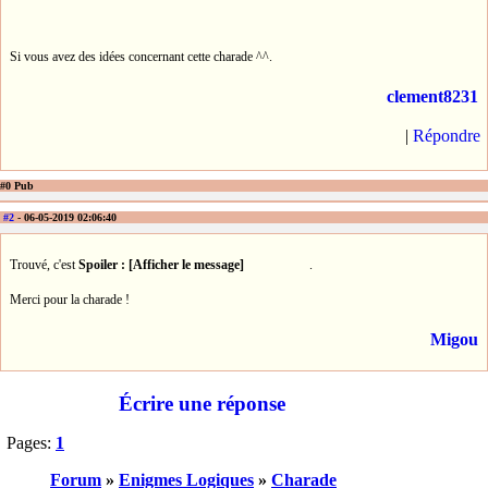
Si vous avez des idées concernant cette charade ^^.
clement8231
|
Répondre
#0 Pub
#2
- 06-05-2019 02:06:40
Trouvé, c'est
Spoiler : [Afficher le message]
.
Merci pour la charade !
Migou
Écrire une réponse
Pages:
1
Forum
»
Enigmes Logiques
»
Charade