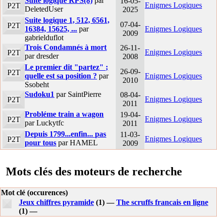
Suite logique RPS(8)
par
16-05-
Enigmes Logiques
P2T
DeletedUser
2025
Suite logique 1, 512, 6561,
07-04-
P2T
16384, 15625, ...
par
Enigmes Logiques
2009
gabrielduflot
Trois Condamnés à mort
26-11-
Enigmes Logiques
P2T
par dresder
2008
Le premier dit "partez" ;
26-09-
P2T
quelle est sa position ?
par
Enigmes Logiques
2010
Ssobeht
Sudoku1
par SaintPierre
08-04-
Enigmes Logiques
P2T
2011
Probléme train a wagon
19-04-
Enigmes Logiques
P2T
par Luckytfc
2011
Depuis 1799...enfin... pas
11-03-
Enigmes Logiques
P2T
pour tous
par HAMEL
2009
Mots clés des moteurs de recherche
Mot clé (occurences)
Jeux chiffres pyramide
(1) —
The scruffs francais en ligne
(1) —