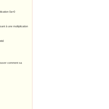
lication 0a=0
sant à une multiplication
tité
 trouver comment sa