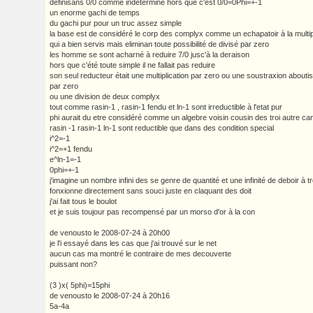
definisans 0/0 comme indeterminé hors que c'est 0/0=0Phi=+-1
un enorme gachi de temps
du gachi pur pour un truc assez simple
la base est de considéré le corp des complyx comme un echapatoir à la multip
qui a bien servis mais eliminan toute possibilité de divisé par zero
les homme se sont acharné à reduire 7/0 jusc'à la deraison
hors que c'été toute simple il ne fallait pas reduire
son seul reducteur était une multiplication par zero ou une soustraxion aboutis
par zero
ou une division de deux complyx
tout comme rasin-1 , rasin-1 fendu et ln-1 sont irreductible à l'etat pur
phi aurait du etre considéré comme un algebre voisin cousin des troi autre can
rasin -1 rasin-1 ln-1 sont reductible que dans des condition special
i^2=-1
i^2=+1 fendu
e^ln-1=-1
0phi=+-1
j'imagine un nombre infini des se genre de quantité et une infinité de deboir à
fonxionne directement sans souci juste en claquant des doit
j'ai fait tous le boulot
et je suis toujour pas recompensé par un morso d'or à la con
de venousto le 2008-07-24 à 20h00
je l'i essayé dans les cas que j'ai trouvé sur le net
aucun cas ma montré le contraire de mes decouverte
puissant non?
(3 )x( 5phi)=15phi
de venousto le 2008-07-24 à 20h16
5a-4a