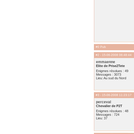
#0 Pub
#2
- 15-06-2008 06:48:44
emmaenne
Elite de Prise2Tete
Enigmes résolues : 49
Messages : 3073
Lieu: Au sud du Nord
#3
- 15-06-2008 11:23:17
perceval
Chevalier de P2T
Enigmes résolues : 48
Messages : 724
Lieu: 37