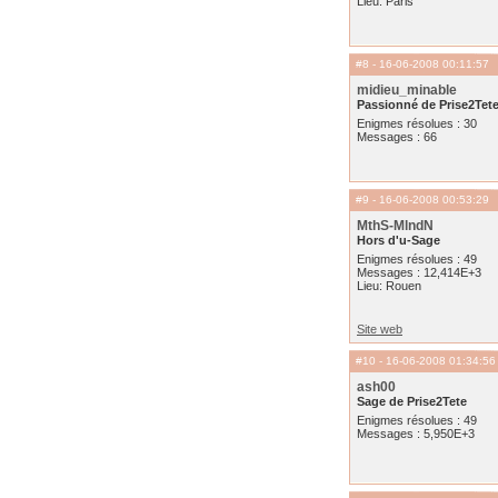
Lieu: Paris
#8
- 16-06-2008 00:11:57
midieu_minable
Passionné de Prise2Tet
Enigmes résolues : 30
Messages : 66
#9
- 16-06-2008 00:53:29
MthS-MlndN
Hors d'u-Sage
Enigmes résolues : 49
Messages : 12,414E+3
Lieu: Rouen
Site web
#10
- 16-06-2008 01:34:56
ash00
Sage de Prise2Tete
Enigmes résolues : 49
Messages : 5,950E+3