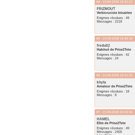
#4
- 15-06-2008 16:20:13
FRiZMOUT
Verbicruciste binairien
Enigmes résolues : 49
Messages : 2218
#5
- 15-06-2008 16:48:16
fredu02
Habitué de Prise2Tete
Enigmes résolues : 42
Messages : 24
#6
- 15-06-2008 18:41:20
khyla
Amateur de Prise2Tete
Enigmes résolues : 18
Messages : 8
#7
- 15-06-2008 20:44:34
HAMEL
Elite de Prise2Tete
Enigmes résolues : 49
Messages : 2405