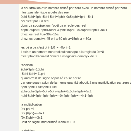
la soustraxion d'un nombre divisé par zero avec un nombre divisé par zero
n'est pas identique a celle des reel
9phi-5phi=4phi+5phi-5phi=4phi+-0x5xphi=4phi+-5x1
phi n'est pas un reel
donc ca soustraxion n'obéi pa o regle des reel
45phi-30phi=15phi+30phi-30phi=15phi+-0x30phi=15phi+-30x1
chez les reel 45a-30a=15a
chez les complyx 45 phi a-30 phi a=15phi a +-30a
les bé a ba c'est phi=1/0 >>>0phi=1
il existe un nombre non reel qui nechape a la regle de 0a=0
c'est phi=1/0 qui est l'inverse imaginaire complyx de 0
l'addition
9phi+9phi=18phi
-5phi-6phi=-11phi
quand c'est de signe oppossé ca se corse
car une soustraxion de la meme quantité aboutit à une multiplication par zero
5phi-5phi=+-0x5phi=+-5x1
7phi-5phi=2phi+5phi-5phi=2phi+-0x5phi=2phi+-5x1
4phi-8phi=4phi-4phi-4phi=+-0x4phi-4phi=+-4x1-4phi
la multiplication
0 x phi =1
0 x (6phi)=+-6x1
(0x3)phi=+-3x1
0est de signe indeterminé 0 abouti +-0
la division