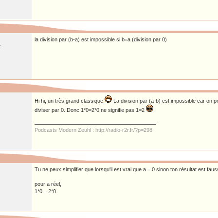
la division par (b-a) est impossible si b=a (division par 0)
e
Hi hi, un très grand classique
La division par (a-b) est impossible car on 
diviser par 0. Donc 1*0=2*0 ne signifie pas 1=2
Podcasts Modern Zeuhl : http://radio-r2r.fr/?p=298
Tu ne peux simplifier que lorsqu'il est vrai que a = 0 sinon ton résultat est faus
pour a réel,
1*0 = 2*0