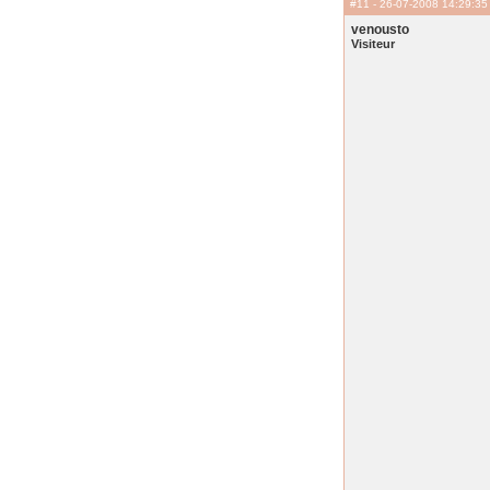
#11
- 26-07-2008 14:29:35
venousto
Visiteur