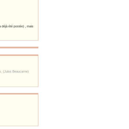
a déjà été postée) , mais
es. (Julos Beaucarne)