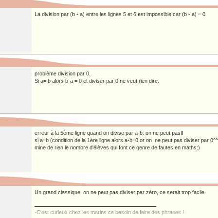
La division par (b - a) entre les lignes 5 et 6 est impossible car (b - a) = 0.
problème division par 0.
Si a= b alors b-a = 0 et diviser par 0 ne veut rien dire.
erreur à la 5ème ligne quand on divise par a-b: on ne peut pas!!
si a=b (condition de la 1ère ligne alors a-b=0 or on ne peut pas diviser par 0^^
mine de rien le nombre d'élèves qui font ce genre de fautes en maths:)
Un grand classique, on ne peut pas diviser par zéro, ce serait trop facile.
-C'est curieux chez les marins ce besoin de faire des phrases !