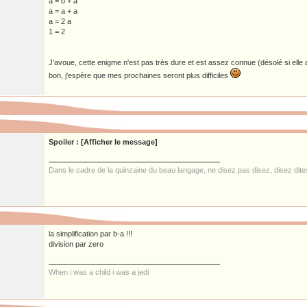
a = b + a
a = a + a
a = 2 a
1 = 2
J'avoue, cette enigme n'est pas très dure et est assez connue (désolé si elle 
bon, j'espère que mes prochaines seront plus difficiles
Spoiler : [Afficher le message]
Dans le cadre de la quinzaine du beau langage, ne disez pas disez, disez dit
la simplification par b-a !!!
division par zero
When i was a child i was a jedi