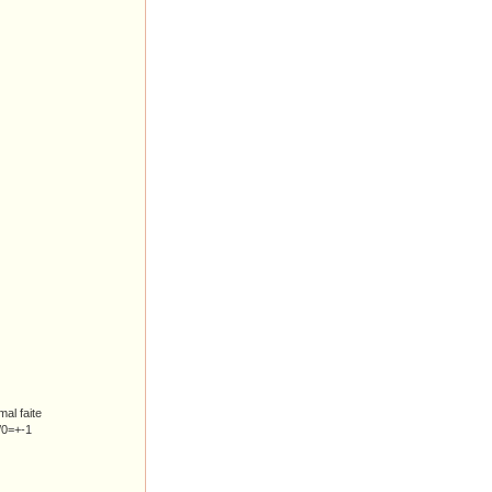
mal faite
0/0=+-1