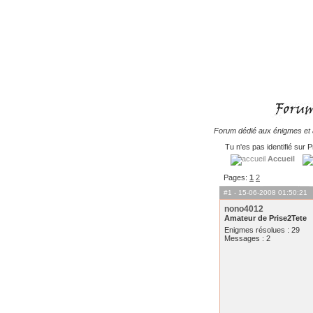
Forum dédié aux énigmes et à
Tu n'es pas identifié sur P
Accueil
Pages:
1
2
#1
- 15-06-2008 01:50:21
nono4012
Amateur de Prise2Tete
Enigmes résolues : 29
Messages : 2