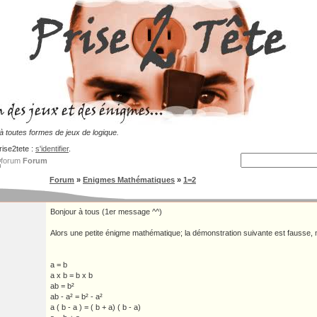
 toutes formes de jeux de logique.
rise2tete :
s'identifier
.
Forum
Forum
»
Enigmes Mathématiques
»
1=2
Bonjour à tous (1er message ^^)
Alors une petite énigme mathématique; la démonstration suivante est fausse, 
a = b
a x b = b x b
ab = b²
ab - a² = b² - a²
a ( b - a ) = ( b + a) ( b - a)