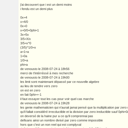
j'ai decouvert que i est un demi moins
i fendu est un demi plus
0x=4
x=4/0
0x=0
x=0/0=0phi=1
3x=5x
3/5=X/x
3/5=x^0
(3/5)^1/0=x
a+1=a
1=0a
1/0=a
phi=a
de venousto le 2008-07-24 à 18h56
merci de t'intérréssé à mes recherche
de venousto le 2008-07-24 à 19h00
les limit sont maintenant dépassé par ce nouvelle algebre
au lieu de tendre vers zero
on est en zero
en fait 0phi=+-1
il faut essayer tout les cas pour voir quel cas marche
de venousto le 2008-07-24 à 19h28
les genie mathematicien qui n'aurait jamai pensé que la multiplication par zero 
qu'il fallait considéré irrecductible et la division par zero ireductible sauf 0phi=
on deversé de la haine pur a ce qu'il comprennai pas
defisans ainsi un nombre divisé par zero comme impossible
hors que c'est un non reel qui est complyxal