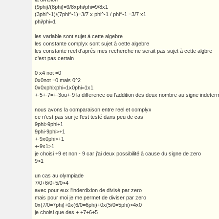
(9phi)/(8phi)=9/8xphi/phi=9/8x1
(3phi^-1)/(7phi^-1)=3/7 x phi^-1 / phi^-1 =3/7 x1
phi/phi=1
les variable sont sujet à cette algebre
les constante complyx sont sujet à cette algebre
les constante reel d'aprés mes recherche ne serait pas sujet à cette algbre
c'est pas certain
0 x4 not =0
0x0not =0 mais 0^2
0x0xphixphi=1x0phi=1x1
+-5+-7=+-3ou+-9 la difference ou l'addition des deux nombre au signe indeter
nous avons la comparaison entre reel et complyx
ce n'est pas sur je l'est testé dans peu de cas
9phi>9phi+1
9phi-9phi>+1
+-9x0phi>+1
+-9x1>1
je choisi +9 et non - 9 car j'ai deux possibilité à cause du signe de zero
9>1
un cas au olympiade
7/0+6/0+5/0>4
avec pour eux l'inderdixion de divisé par zero
mais pour moi je me permet de diviser par zero
0x(7/0=7phi)+0x(6/0=6phi)+0x(5/0=5phi)>4x0
je choisi que des + +7+6+5