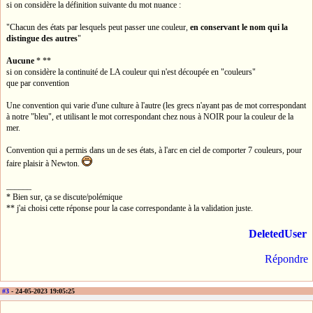
si on considère la définition suivante du mot nuance :
"Chacun des états par lesquels peut passer une couleur,
en conservant le nom qui la
distingue des autres
"
Aucune
* **
si on considère la continuité de LA couleur qui n'est découpée en "couleurs"
que par convention
Une convention qui varie d'une culture à l'autre (les grecs n'ayant pas de mot correspondant
à notre "bleu", et utilisant le mot correspondant chez nous à NOIR pour la couleur de la
mer.
Convention qui a permis dans un de ses états, à l'arc en ciel de comporter 7 couleurs, pour
faire plaisir à Newton.
______
* Bien sur, ça se discute/polémique
** j'ai choisi cette réponse pour la case correspondante à la validation juste.
DeletedUser
Répondre
#3
- 24-05-2023 19:05:25