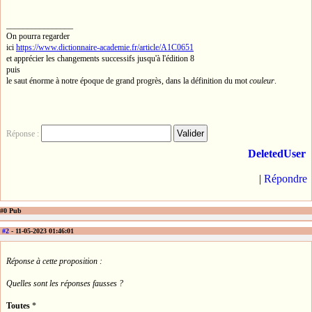
________________
On pourra regarder
ici
https://www.dictionnaire-academie.fr/article/A1C0651
et apprécier les changements successifs jusqu'à l'édition 8
puis
le saut énorme à notre époque de grand progrès, dans la définition du mot
couleur
.
Réponse :
DeletedUser
|
Répondre
#0 Pub
#2
- 11-05-2023 01:46:01
Réponse à cette proposition :
Quelles sont les réponses fausses ?
Toutes
*