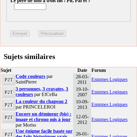
Le père de toto a trois fils : Pif, Paf et ?
Sujets similaires
Sujet
Date
Forum
Code couleurs
par
28-03-
Enigmes Logiques
P2T
SaintPierre
2011
3 personnes, 3 cravates, 3
19-10-
Enigmes Logiques
P2T
couleurs
par EfCeBa
2007
La couleur du chapeau 2
10-09-
Enigmes Logiques
P2T
par PRINCELEROI
2013
Encore un démineur (bis) :
12-05-
P2T
image et chrono mis à jour
Enigmes Logiques
2012
par Moriss
Une énigme facile basée sur
26-01-
P2T
des faits historiques vrais
Enigmes Logiques