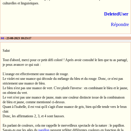
culturelles et linguistiques.
DeletedUser
Répondre
#4
- 23-08-2023 18:23:17
Salut
Tout d'abord, merci pour ce petit défi coloré ! Après avoir consulté le lien que tu as partagé,
je peux avancer ce qui suit :
L'orange est effectivement une nuance de rouge.
Le violet est une nuance qui découle du mélange du bleu et du rouge. Donc, ce n'est pas
strictement une nuance de bleu.
Le bleu n'est pas une nuance de vert. C'est plutôt l'inverse : en combinant le bleu et le jaune,
on obtient du vert.
Le vert n'est pas une nuance de jaune, mais une couleur distincte issue de la combinaison
de bleu et jaune, comme mentionné ci-dessus.
Quant à l'isabelle, il est vrai qu'il s'agit d'une nuance de gris, bien qu'elle tende vers le brun
clair.
Donc, les affirmations 2, 3, et 4 sont fausses.
En parlant de couleurs, cela me rappelle le merveilleux spectacle de la nature : le papillon.
Savais-tu que les ailes du
papillon
peuvent refléter différentes couleurs en fonction de la