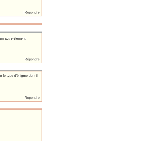
|
Répondre
 un autre élément
Répondre
r le type d'énigme dont il
Répondre