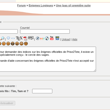
Forum
»
Enigmes Logiques
»
Une (pas si) première suite
ge
Courriel
|
|
|
Upload
|
Aide
tte suivante :
ois fils : Tim, Tam et ?