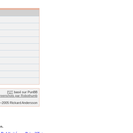
P2T
basé sur PunBB
reenshots par Robothumb
2–2005 Rickard Andersson
on.