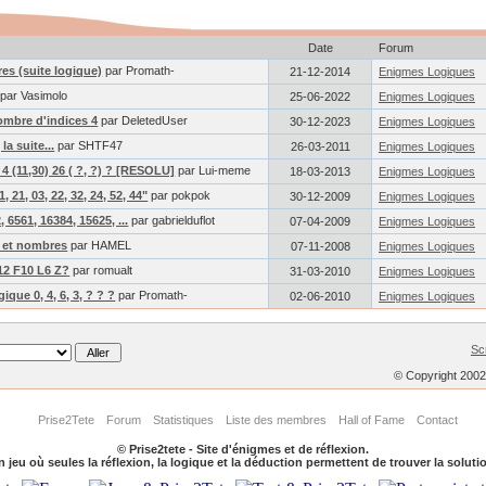
Date
Forum
es (suite logique)
par Promath-
21-12-2014
Enigmes Logiques
par Vasimolo
25-06-2022
Enigmes Logiques
nombre d'indices 4
par DeletedUser
30-12-2023
Enigmes Logiques
la suite...
par SHTF47
26-03-2011
Enigmes Logiques
6) 4 (11,30) 26 ( ?, ?) ? [RESOLU]
par Lui-meme
18-03-2013
Enigmes Logiques
, 21, 03, 22, 32, 24, 52, 44"
par pokpok
30-12-2009
Enigmes Logiques
, 6561, 16384, 15625, ...
par gabrielduflot
07-04-2009
Enigmes Logiques
s et nombres
par HAMEL
07-11-2008
Enigmes Logiques
E12 F10 L6 Z?
par romualt
31-03-2010
Enigmes Logiques
ique 0, 4, 6, 3, ? ? ?
par Promath-
02-06-2010
Enigmes Logiques
Sc
© Copyright 200
Prise2Tete
Forum
Statistiques
Liste des membres
Hall of Fame
Contact
© Prise2tete - Site d'énigmes et de réflexion.
 jeu où seules la réflexion, la logique et la déduction permettent de trouver la soluti