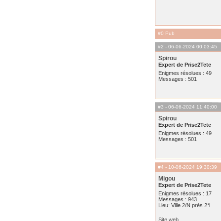
#0 Pub
#2
- 06-06-2024 00:03:45
Spirou
Expert de Prise2Tete
Enigmes résolues : 49
Messages : 501
#3
- 06-06-2024 11:40:00
Spirou
Expert de Prise2Tete
Enigmes résolues : 49
Messages : 501
#4
- 10-06-2024 19:30:39
Migou
Expert de Prise2Tete
Enigmes résolues : 17
Messages : 943
Lieu: Ville 2/N près 2*i
Site web