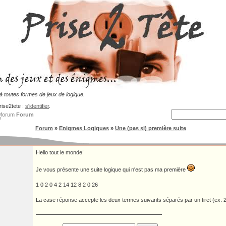
 toutes formes de jeux de logique.
rise2tete :
s'identifier
.
Forum
Forum
»
Enigmes Logiques
»
Une (pas si) première suite
Hello tout le monde!
Je vous présente une suite logique qui n'est pas ma première
1 0 2 0 4 2 14 12 8 2 0 26
La case réponse accepte les deux termes suivants séparés par un tiret (ex: 