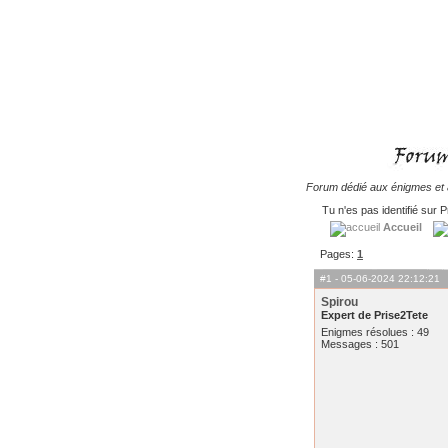
Forum dédié aux énigmes et à
Tu n'es pas identifié sur P
Accueil
Pages:
1
#1
- 05-06-2024 22:12:21
Spirou
Expert de Prise2Tete
Enigmes résolues : 49
Messages : 501